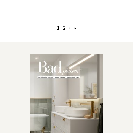
1
2
›
»