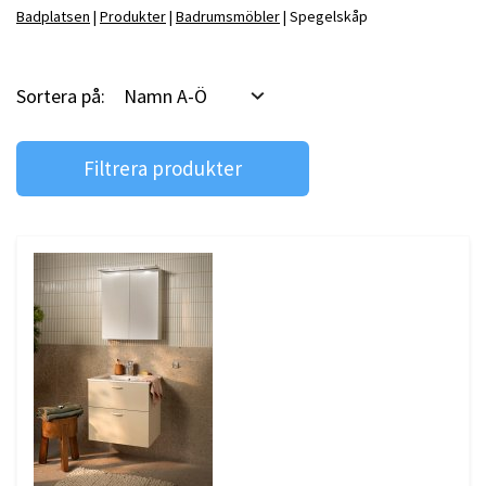
Badplatsen
Produkter
Badrumsmöbler
Spegelskåp
Badrumstips
Om Badplatsen
Sortera på:
Namn A-Ö
3D-badrum
Filtrera produkter
Våra varumärken