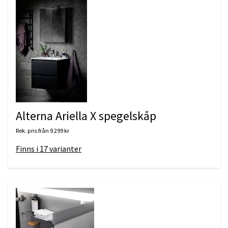
Alterna Ariella X spegelskåp
Rek. pris från
9 299 kr
Finns i
17
varianter