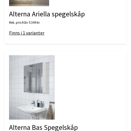
Alterna Ariella spegelskåp
Rek. pris från
5 349 kr
Finns i
1
varianter
Alterna Bas Spegelskåp