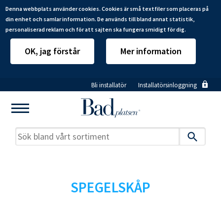
Denna webbplats använder cookies. Cookies är små textfiler som placeras på
din enhet och samlar information. De används till bland annat statistik,
personaliserad reklam och för att sajten ska fungera smidigt för dig.
OK, jag förstår
Mer information
Hoppa
Bli installatör
Installatörsinloggning
till
huvudinnehåll
SPEGELSKÅP
Mitt badrum
Installatörer
Produkter
Se alla