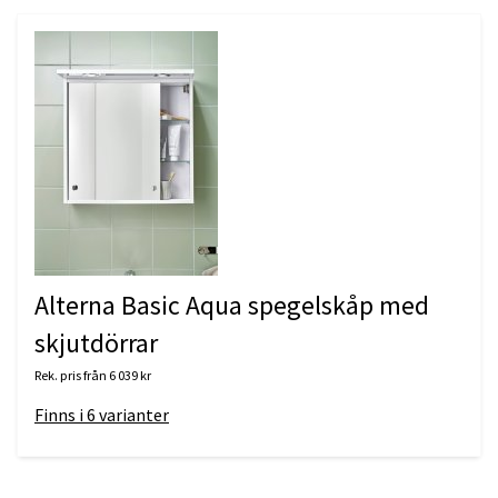
Alterna Basic Aqua spegelskåp med
skjutdörrar
Rek. pris från
6 039 kr
Finns i
6
varianter