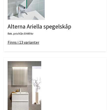
Alterna Ariella spegelskåp
Rek. pris från
8 449 kr
Finns i
13
varianter