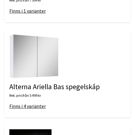
Rek. pris från
7 599 kr
Finns i
1
varianter
Alterna Ariella Bas spegelskåp
Rek. pris från
5 499 kr
Finns i
4
varianter