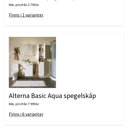
Rek. pris från
2 799 kr
Finns i
1
varianter
Alterna Basic Aqua spegelskåp
Rek. pris från
7 999 kr
Finns i
6
varianter