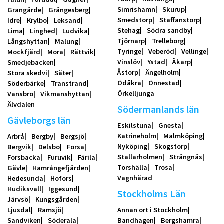
Simrishamn
Skurup
Grangärde
Grängesberg
Smedstorp
Staffanstorp
Idre
Krylbo
Leksand
Stehag
Södra sandby
Lima
Linghed
Ludvika
Tjörnarp
Trelleborg
Långshyttan
Malung
Tyringe
Veberöd
Vellinge
Mockfjärd
Mora
Rättvik
Vinslöv
Ystad
Åkarp
Smedjebacken
Åstorp
Ängelholm
Stora skedvi
Säter
Ödåkra
Önnestad
Söderbärke
Transtrand
Örkelljunga
Vansbro
Vikmanshyttan
Älvdalen
Södermanlands län
Gävleborgs län
Eskilstuna
Gnesta
Katrineholm
Malmköping
Arbrå
Bergby
Bergsjö
Nyköping
Skogstorp
Bergvik
Delsbo
Forsa
Stallarholmen
Strängnäs
Forsbacka
Furuvik
Färila
Torshälla
Trosa
Gävle
Hamrångefjärden
Vagnhärad
Hedesunda
Hofors
Hudiksvall
Iggesund
Stockholms Län
Järvsö
Kungsgården
Ljusdal
Ramsjö
Annan ort i Stockholm
Sandviken
Söderala
Bandhagen
Bergshamra