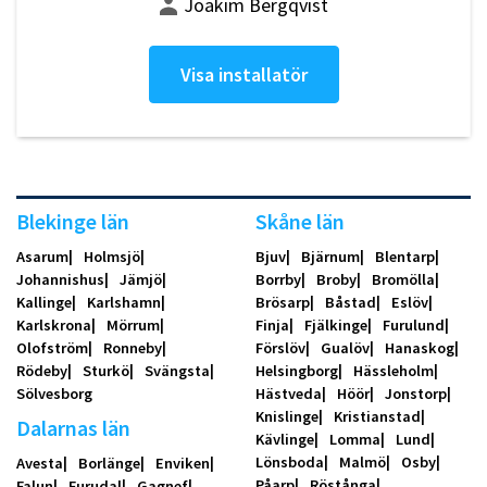
Joakim Bergqvist
Visa installatör
Blekinge län
Skåne län
Asarum
Holmsjö
Bjuv
Bjärnum
Blentarp
Johannishus
Jämjö
Borrby
Broby
Bromölla
Kallinge
Karlshamn
Brösarp
Båstad
Eslöv
Karlskrona
Mörrum
Finja
Fjälkinge
Furulund
Olofström
Ronneby
Förslöv
Gualöv
Hanaskog
Rödeby
Sturkö
Svängsta
Helsingborg
Hässleholm
Sölvesborg
Hästveda
Höör
Jonstorp
Knislinge
Kristianstad
Dalarnas län
Kävlinge
Lomma
Lund
Lönsboda
Malmö
Osby
Avesta
Borlänge
Enviken
Påarp
Röstånga
Falun
Furudal
Gagnef