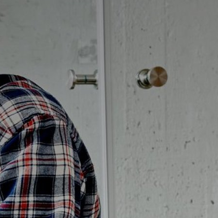
Badrumstips
Om Badplatsen
3D-badrum
Våra varumärken