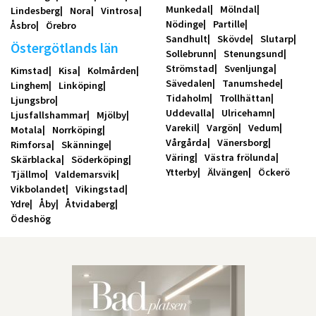
Munkedal
Mölndal
Lindesberg
Nora
Vintrosa
Nödinge
Partille
Åsbro
Örebro
Sandhult
Skövde
Slutarp
Östergötlands län
Sollebrunn
Stenungsund
Strömstad
Svenljunga
Kimstad
Kisa
Kolmården
Sävedalen
Tanumshede
Linghem
Linköping
Tidaholm
Trollhättan
Ljungsbro
Uddevalla
Ulricehamn
Ljusfallshammar
Mjölby
Varekil
Vargön
Vedum
Motala
Norrköping
Vårgårda
Vänersborg
Rimforsa
Skänninge
Väring
Västra frölunda
Skärblacka
Söderköping
Ytterby
Älvängen
Öckerö
Tjällmo
Valdemarsvik
Vikbolandet
Vikingstad
Ydre
Åby
Åtvidaberg
Ödeshög