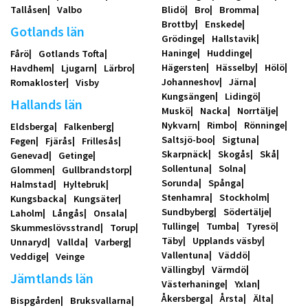
Tallåsen
Valbo
Blidö
Bro
Bromma
Brottby
Enskede
Gotlands län
Grödinge
Hallstavik
Haninge
Huddinge
Fårö
Gotlands Tofta
Hägersten
Hässelby
Hölö
Havdhem
Ljugarn
Lärbro
Johanneshov
Järna
Romakloster
Visby
Kungsängen
Lidingö
Hallands län
Muskö
Nacka
Norrtälje
Nykvarn
Rimbo
Rönninge
Eldsberga
Falkenberg
Saltsjö-boo
Sigtuna
Fegen
Fjärås
Frillesås
Skarpnäck
Skogås
Skå
Genevad
Getinge
Sollentuna
Solna
Glommen
Gullbrandstorp
Sorunda
Spånga
Halmstad
Hyltebruk
Stenhamra
Stockholm
Kungsbacka
Kungsäter
Sundbyberg
Södertälje
Laholm
Långås
Onsala
Tullinge
Tumba
Tyresö
Skummeslövsstrand
Torup
Täby
Upplands väsby
Unnaryd
Vallda
Varberg
Vallentuna
Väddö
Veddige
Veinge
Vällingby
Värmdö
Jämtlands län
Västerhaninge
Yxlan
Åkersberga
Årsta
Älta
Bispgården
Bruksvallarna