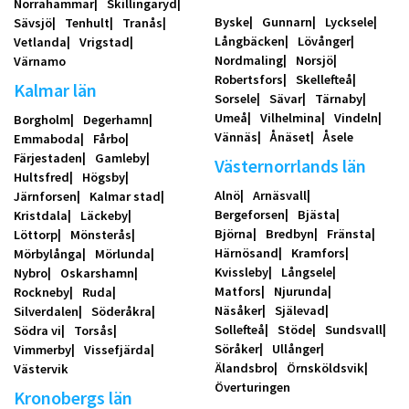
Norrahammar
Skillingaryd
Byske
Gunnarn
Lycksele
Sävsjö
Tenhult
Tranås
Långbäcken
Lövånger
Vetlanda
Vrigstad
Nordmaling
Norsjö
Värnamo
Robertsfors
Skellefteå
Kalmar län
Sorsele
Sävar
Tärnaby
Umeå
Vilhelmina
Vindeln
Borgholm
Degerhamn
Vännäs
Ånäset
Åsele
Emmaboda
Fårbo
Färjestaden
Gamleby
Västernorrlands län
Hultsfred
Högsby
Alnö
Arnäsvall
Järnforsen
Kalmar stad
Bergeforsen
Bjästa
Kristdala
Läckeby
Björna
Bredbyn
Fränsta
Löttorp
Mönsterås
Härnösand
Kramfors
Mörbylånga
Mörlunda
Kvissleby
Långsele
Nybro
Oskarshamn
Matfors
Njurunda
Rockneby
Ruda
Näsåker
Själevad
Silverdalen
Söderåkra
Sollefteå
Stöde
Sundsvall
Södra vi
Torsås
Söråker
Ullånger
Vimmerby
Vissefjärda
Älandsbro
Örnsköldsvik
Västervik
Överturingen
Kronobergs län