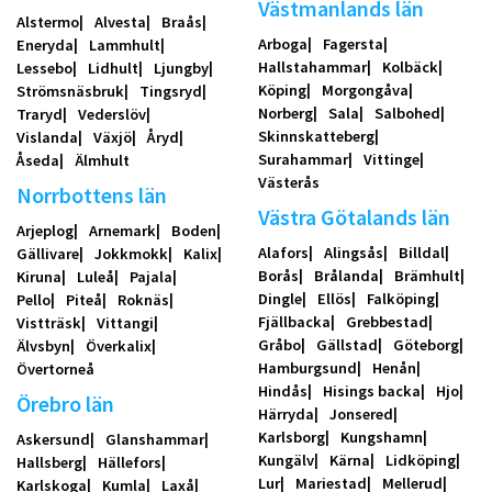
Västmanlands län
Alstermo
Alvesta
Braås
Arboga
Fagersta
Eneryda
Lammhult
Hallstahammar
Kolbäck
Lessebo
Lidhult
Ljungby
Köping
Morgongåva
Strömsnäsbruk
Tingsryd
Norberg
Sala
Salbohed
Traryd
Vederslöv
Skinnskatteberg
Vislanda
Växjö
Åryd
Surahammar
Vittinge
Åseda
Älmhult
Västerås
Norrbottens län
Västra Götalands län
Arjeplog
Arnemark
Boden
Alafors
Alingsås
Billdal
Gällivare
Jokkmokk
Kalix
Borås
Brålanda
Brämhult
Kiruna
Luleå
Pajala
Dingle
Ellös
Falköping
Pello
Piteå
Roknäs
Fjällbacka
Grebbestad
Vistträsk
Vittangi
Gråbo
Gällstad
Göteborg
Älvsbyn
Överkalix
Hamburgsund
Henån
Övertorneå
Hindås
Hisings backa
Hjo
Örebro län
Härryda
Jonsered
Karlsborg
Kungshamn
Askersund
Glanshammar
Kungälv
Kärna
Lidköping
Hallsberg
Hällefors
Lur
Mariestad
Mellerud
Karlskoga
Kumla
Laxå