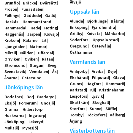
Älvsjö
Brunflo
Bräcke
Dvärsätt
Frösön
Funäsdalen
Uppsala län
Föllinge
Gäddede
Gällö
Alunda
Björklinge
Bålsta
Hackås
Hammarstrand
Enköping
Fjärdhundra
Hammerdal
Hede
Hoting
Grillby
Knivsta
Månkarbo
Häggenås
Järpen
Klövsjö
Söderfors
Uppsala stad
Krokom
Kälarne
Lit
Öregrund
Östervåla
Ljungdalen
Mattmar
Östhammar
Mörsil
Nälden
Offerdal
Orrviken
Oviken
Rätan
Värmlands län
Strömsund
Stugun
Sveg
Ambjörby
Arvika
Deje
Svenstavik
Vemdalen
Ås
Ekshärad
Filipstad
Glava
Åsarna
Östersund
Grums
Hagfors
Hammarö
Jönköpings län
Karlstad
Kil
Kristinehamn
Lesjöfors
Lysvik
Bodafors
Bor
Bredaryd
Skattkärr
Skoghall
Eksjö
Forserum
Gnosjö
Storfors
Sunne
Säffle
Gränna
Hillerstorp
Torsby
Töcksfors
Vålberg
Huskvarna
Ingatorp
Årjäng
Jönköping
Lekeryd
Mullsjö
Myresjö
Västerbottens län