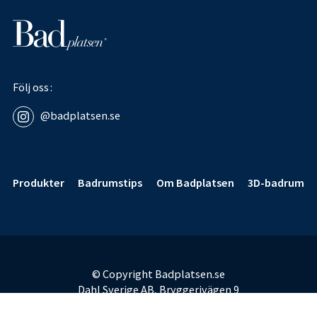
Följ oss
@badplatsen.se
Sidfot
Produkter
Badrumstips
Om Badplatsen
3D-badrum
© Copyright Badplatsen.se
Dahl Sverige AB, Bryggerivägen 9
168 67 Bromma