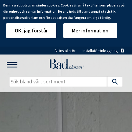
Denna webbplats använder cookies. Cookies är små textfiler som placeras på
din enhet och samlar information. De används till bland annat statistik,
personaliserad reklam och för att sajten ska fungera smidigt för dig.
OK, jag förstår
Mer information
Hoppa
Bli installatör
Installatörsinloggning
till
huvudinnehåll
Mitt badrum
Installatörer
Produkter
Se alla