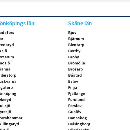
önköpings län
Skåne län
odafors
Bjuv
or
Bjärnum
redaryd
Blentarp
ksjö
Borrby
orserum
Broby
nosjö
Bromölla
ränna
Brösarp
illerstorp
Båstad
uskvarna
Eslöv
ngatorp
Finja
önköping
Fjälkinge
ekeryd
Furulund
ullsjö
Förslöv
yresjö
Gualöv
orrahammar
Hanaskog
killingaryd
Helsingborg