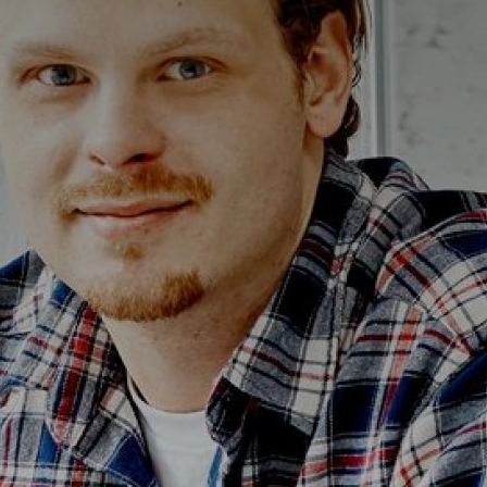
Alterna Ella
Alterna Gabriella
Alterna Isabella Aqua
Alterna Isabella
Alterna Isella Aqua
Alterna Isella
Alterna Luxor
Duravit L-Cube
Geberit Smyle Square
Geberit iCon
Ifö Option
Ifö Sense Art
Ifö Sense Modern
Ifö Sense Pro
Ifö Spira
Spegelhållare
T
Tvålkorgar
T
WC-pappershållare
i
Handduksstänger
B
Handdukskrokar
t