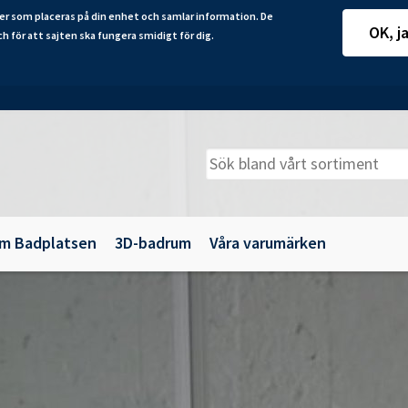
er som placeras på din enhet och samlar information. De
OK, j
ch för att sajten ska fungera smidigt för dig.
m Badplatsen
3D-badrum
Våra varumärken
adkarsväggar
Belysning
illbehör
Spegelskåp
maljbadkar
Speglar
krylbadkar
Tillbehör till badrumsmöbler
Underskåp och kommoder
Vägg- och högskåp