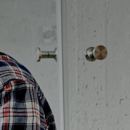
Möbelpaket
vättställsblandare
Duschset
vättställsblandare för
Duschpaket
nbyggnad
Ram med galler golvbrunn
eröringsfria
Ram golvbrunn
vättställsblandare
Avloppsarmatur och tillbehör