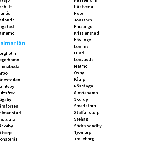
ävsjö
Hässleholm
enhult
Hästveda
ranås
Höör
etlanda
Jonstorp
rigstad
Knislinge
ärnamo
Kristianstad
Kävlinge
almar län
Lomma
Lund
orgholm
Lönsboda
egerhamn
Malmö
mmaboda
Osby
årbo
Påarp
ärjestaden
Röstånga
amleby
Simrishamn
ultsfred
Skurup
ögsby
Smedstorp
ärnforsen
Staffanstorp
almar stad
Stehag
ristdala
Södra sandby
äckeby
Tjörnarp
öttorp
Trelleborg
önsterås