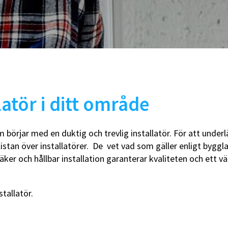
uschblandare
Duschslangar
adkarsblandare
Blandarfäste
Duschhandtag
Duschtillbehör
Takduschar
Takduschset
Takduschset för inbyggnad
Takduschset badkar
latör i ditt område
lhanddukstorkar
WC-vägghängda
ombinerade (vattenburen
WC-golvstående
 börjar med en duktig och trevlig installatör. För att underl
ed elpatron)
WC-sitsar
listan över installatörer. De vet vad som gäller enligt bygg
lpatroner
Handfat
eglerventiler
Handfat paket
säker och hållbar installation garanterar kvaliteten och ett
illbehör
Bottenventiler
Tillbehör
Vattenlås
stallatör.
WC-fixtur med cistern
WC-tryckplattor