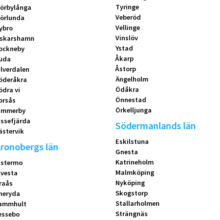
Tyringe
örbylånga
Veberöd
örlunda
Vellinge
ybro
Vinslöv
skarshamn
Ystad
ockneby
Åkarp
uda
Åstorp
ilverdalen
Ängelholm
öderåkra
Ödåkra
ödra vi
Önnestad
orsås
Örkelljunga
immerby
issefjärda
Södermanlands län
ästervik
Eskilstuna
ronobergs län
Gnesta
Katrineholm
lstermo
Malmköping
lvesta
Nyköping
raås
Skogstorp
neryda
Stallarholmen
ammhult
Strängnäs
essebo