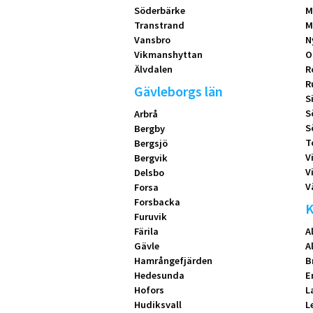
Söderbärke
M
Transtrand
M
Vansbro
N
Vikmanshyttan
O
Älvdalen
R
R
Gävleborgs län
S
S
Arbrå
S
Bergby
T
Bergsjö
V
Bergvik
V
Delsbo
V
Forsa
Forsbacka
K
Furuvik
Färila
A
Gävle
A
Hamrångefjärden
B
Hedesunda
E
Hofors
L
Hudiksvall
L