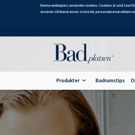
Denna webbplats använder cookies. Cookies är små textfil
används till bland annat statistik, personaliserad reklam o
Hoppa
till
huvudinnehåll
Category
Produkter
Badrumstips
O
Alterna Ariella Aqua
B
Alterna Ariella
T
Alterna Basic Aqua
E
Alterna Basic
A
Alterna Bella Aqua
Alterna Ella Aqua