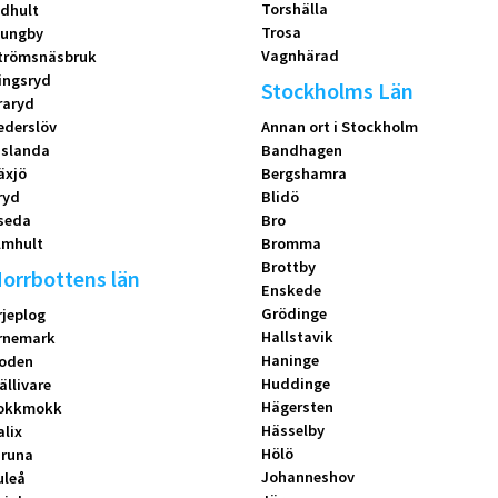
Torshälla
idhult
Trosa
jungby
Vagnhärad
trömsnäsbruk
ingsryd
Stockholms Län
raryd
ederslöv
Annan ort i Stockholm
islanda
Bandhagen
äxjö
Bergshamra
ryd
Blidö
seda
Bro
lmhult
Bromma
Brottby
orrbottens län
Enskede
Grödinge
rjeplog
Hallstavik
rnemark
Haninge
oden
Huddinge
ällivare
Hägersten
okkmokk
Hässelby
alix
Hölö
iruna
Johanneshov
uleå