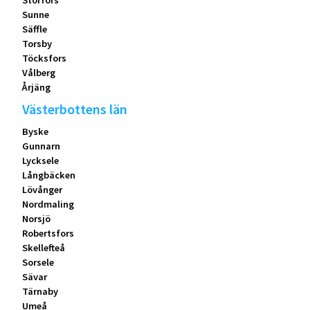
Storfors
Sunne
Säffle
Torsby
Töcksfors
Vålberg
Årjäng
Västerbottens län
Byske
Gunnarn
Lycksele
Långbäcken
Lövånger
Nordmaling
Norsjö
Robertsfors
Skellefteå
Sorsele
Sävar
Tärnaby
Umeå