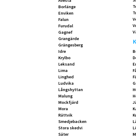
S
Avesta
T
Borlänge
T
Enviken
V
Falun
V
Furudal
V
Gagnef
Grangärde
K
Grängesberg
Idre
B
Krylbo
D
Leksand
E
Lima
F
Linghed
F
Ludvika
G
Långshyttan
H
Malung
H
Mockfjärd
J
Mora
K
Rättvik
K
Smedjebacken
L
Stora skedvi
L
Säter
M