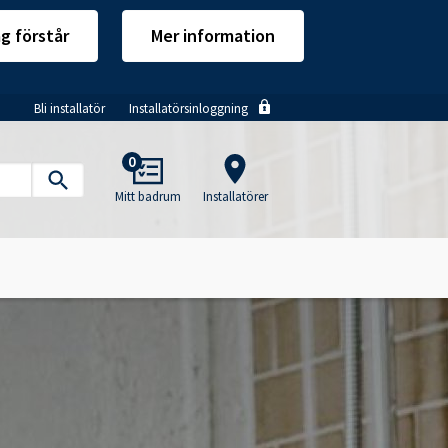
ag förstår
Mer information
Bli installatör
Installatörsinloggning
Main
0
navigation
Mitt badrum
Installatörer