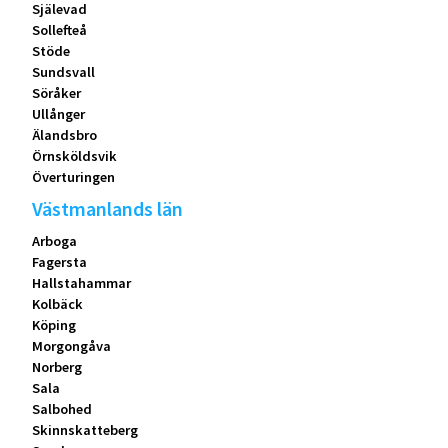
Själevad
Sollefteå
Stöde
Sundsvall
Söråker
Ullånger
Älandsbro
Örnsköldsvik
Överturingen
Västmanlands län
Arboga
Fagersta
Hallstahammar
Kolbäck
Köping
Morgongåva
Norberg
Sala
Salbohed
Skinnskatteberg