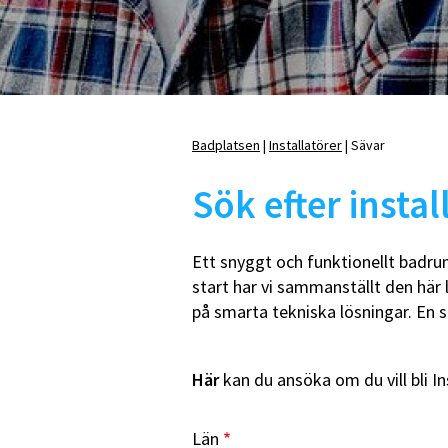
Badrumshyllor
D
Tvålkoppar och
B
tandborsthållare
WC-borste med hållare
Övrigt
Badplatsen
Installatörer
Sävar
Länkstig
Sök efter instal
E
K
Ett snyggt och funktionellt badrum
Duschhörnor, rak
m
start har vi sammanställt den här 
Duschhörnor, rund
E
U-montage
R
på smarta tekniska lösningar. En 
Duschkabiner
T
Duschtillbehör
Nischdörrar
Här
kan du ansöka om du vill bli In
Skärmväggar
Vikdörrar
Län