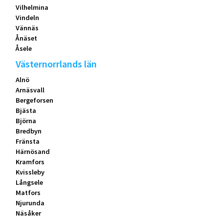
Vilhelmina
Vindeln
Vännäs
Ånäset
Åsele
Västernorrlands län
Alnö
Arnäsvall
Bergeforsen
Bjästa
Björna
Bredbyn
Fränsta
Härnösand
Kramfors
Kvissleby
Långsele
Matfors
Njurunda
Näsåker