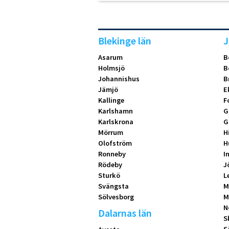
Blekinge län
J
Asarum
B
Holmsjö
B
Johannishus
B
Jämjö
E
Kallinge
F
Karlshamn
G
Karlskrona
G
Mörrum
H
Olofström
H
Ronneby
I
Rödeby
J
Sturkö
L
Svängsta
M
Sölvesborg
M
N
Dalarnas län
S