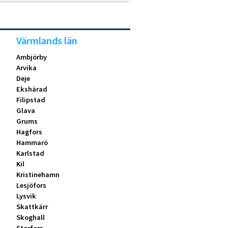
Värmlands län
Ambjörby
Arvika
Deje
Ekshärad
Filipstad
Glava
Grums
Hagfors
Hammarö
Karlstad
Kil
Kristinehamn
Lesjöfors
Lysvik
Skattkärr
Skoghall