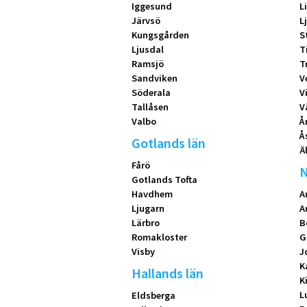
Iggesund
L
Järvsö
L
Kungsgården
S
Ljusdal
T
Ramsjö
T
Sandviken
V
Söderala
V
Tallåsen
V
Valbo
Å
Å
Gotlands län
Ä
Fårö
N
Gotlands Tofta
Havdhem
A
Ljugarn
A
Lärbro
B
Romakloster
G
Visby
J
K
Hallands län
K
L
Eldsberga