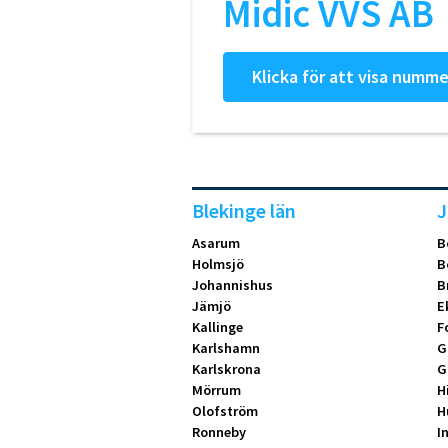
Midic VVS AB
Klicka för att visa numme
Blekinge län
J
Asarum
B
Holmsjö
B
Johannishus
B
Jämjö
E
Kallinge
F
Karlshamn
G
Karlskrona
G
Mörrum
H
Olofström
H
Ronneby
I