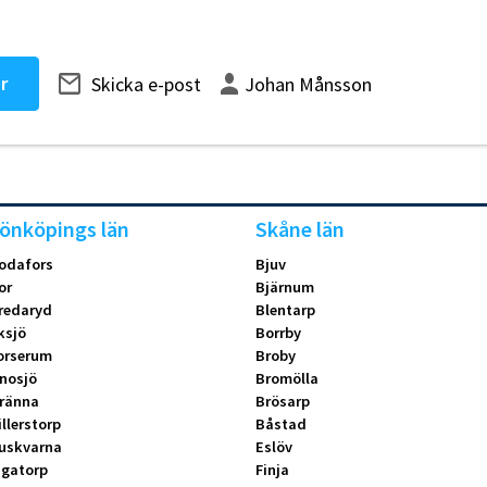
r
Skicka e-post
Johan Månsson
önköpings län
Skåne län
odafors
Bjuv
or
Bjärnum
redaryd
Blentarp
ksjö
Borrby
orserum
Broby
nosjö
Bromölla
ränna
Brösarp
illerstorp
Båstad
uskvarna
Eslöv
ngatorp
Finja