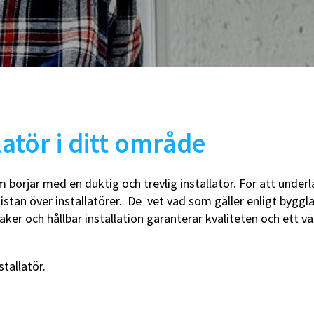
uschblandare
Duschslangar
adkarsblandare
Blandarfäste
Duschhandtag
Duschtillbehör
Takduschar
Takduschset
Takduschset för inbyggnad
Takduschset badkar
latör i ditt område
lhanddukstorkar
WC-vägghängda
ombinerade (vattenburen
WC-golvstående
 börjar med en duktig och trevlig installatör. För att underl
ed elpatron)
WC-sitsar
listan över installatörer. De vet vad som gäller enligt bygg
lpatroner
Handfat
eglerventiler
Handfat paket
säker och hållbar installation garanterar kvaliteten och ett
illbehör
Bottenventiler
Tillbehör
Vattenlås
stallatör.
WC-fixtur med cistern
WC-tryckplattor