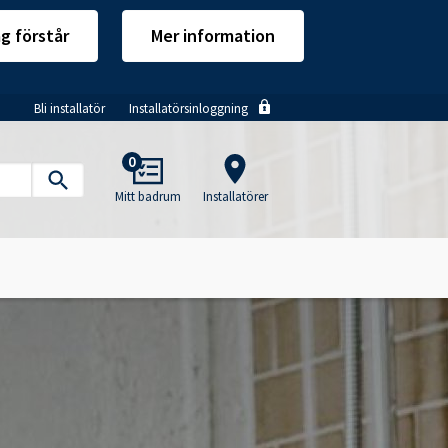
ag förstår
Mer information
Bli installatör
Installatörsinloggning
Main
0
navigation
Mitt badrum
Installatörer