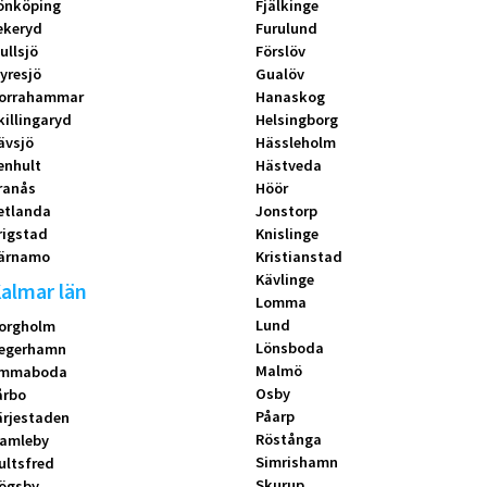
önköping
Fjälkinge
ekeryd
Furulund
ullsjö
Förslöv
yresjö
Gualöv
orrahammar
Hanaskog
killingaryd
Helsingborg
ävsjö
Hässleholm
enhult
Hästveda
ranås
Höör
etlanda
Jonstorp
rigstad
Knislinge
ärnamo
Kristianstad
Kävlinge
almar län
Lomma
Lund
orgholm
Lönsboda
egerhamn
Malmö
mmaboda
Osby
årbo
Påarp
ärjestaden
Röstånga
amleby
Simrishamn
ultsfred
Skurup
ögsby