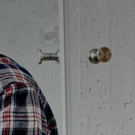
Möbelpaket
vättställsblandare
Duschset
vättställsblandare för
Duschpaket
nbyggnad
Ram med galler golvbrunn
eröringsfria
Ram golvbrunn
vättställsblandare
Avloppsarmatur och tillbehör