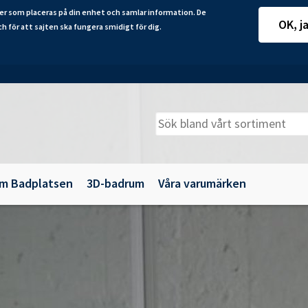
er som placeras på din enhet och samlar information. De
OK, j
ch för att sajten ska fungera smidigt för dig.
m Badplatsen
3D-badrum
Våra varumärken
adkarsväggar
Belysning
illbehör
Spegelskåp
maljbadkar
Speglar
krylbadkar
Tillbehör till badrumsmöbler
Underskåp och kommoder
Vägg- och högskåp