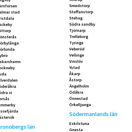
Smedstorp
ärnforsen
Staffanstorp
almar stad
Stehag
ristdala
Södra sandby
äckeby
Tjörnarp
öttorp
Trelleborg
önsterås
Tyringe
örbylånga
Veberöd
örlunda
Vellinge
ybro
Vinslöv
skarshamn
Ystad
ockneby
Åkarp
uda
Åstorp
ilverdalen
Ängelholm
öderåkra
Ödåkra
ödra vi
Önnestad
orsås
Örkelljunga
immerby
issefjärda
Södermanlands län
ästervik
Eskilstuna
ronobergs län
Gnesta