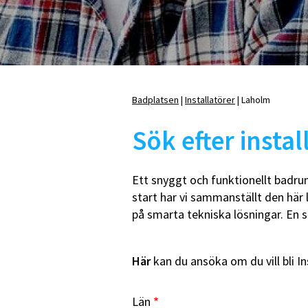
Badrumshyllor
D
Tvålkoppar och
B
tandborsthållare
WC-borste med hållare
Övrigt
Badplatsen
Installatörer
Laholm
Länkstig
Sök efter instal
E
K
Ett snyggt och funktionellt badrum
Duschhörnor, rak
m
start har vi sammanställt den här 
Duschhörnor, rund
E
U-montage
R
på smarta tekniska lösningar. En 
Duschkabiner
T
Duschtillbehör
Nischdörrar
Här
kan du ansöka om du vill bli In
Skärmväggar
Vikdörrar
Län