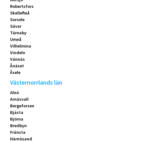
Robertsfors
Skellefteå
Sorsele
Sävar
Tärnaby
Umeå
Vilhelmina
Vindeln
Vännäs
Ånäset
Åsele
Västernorrlands län
Alnö
Arnäsvall
Bergeforsen
Bjästa
Björna
Bredbyn
Fränsta
Härnösand