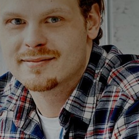
Alterna Ella
Alterna Gabriella
Alterna Isabella Aqua
Alterna Isabella
Alterna Isella Aqua
Alterna Isella
Alterna Luxor
Duravit L-Cube
Geberit Smyle Square
Geberit iCon
Ifö Option
Ifö Sense Art
Ifö Sense Modern
Ifö Sense Pro
Ifö Spira
Spegelhållare
T
Tvålkorgar
T
WC-pappershållare
i
Handduksstänger
B
Handdukskrokar
t