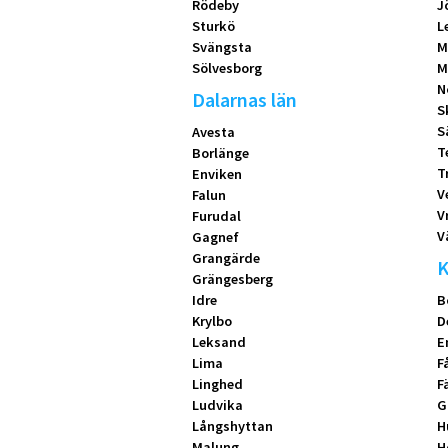
Rödeby
J
Sturkö
L
Svängsta
M
Sölvesborg
M
N
Dalarnas län
S
S
Avesta
T
Borlänge
T
Enviken
V
Falun
V
Furudal
V
Gagnef
Grangärde
K
Grängesberg
Idre
B
Krylbo
D
Leksand
E
Lima
F
Linghed
F
Ludvika
G
Långshyttan
H
Malung
H