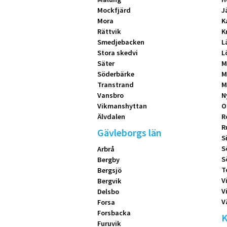
Mockfjärd
J
Mora
K
Rättvik
K
Smedjebacken
L
Stora skedvi
L
Säter
M
Söderbärke
M
Transtrand
M
Vansbro
N
Vikmanshyttan
O
Älvdalen
R
R
Gävleborgs län
S
S
Arbrå
S
Bergby
T
Bergsjö
V
Bergvik
V
Delsbo
V
Forsa
Forsbacka
K
Furuvik