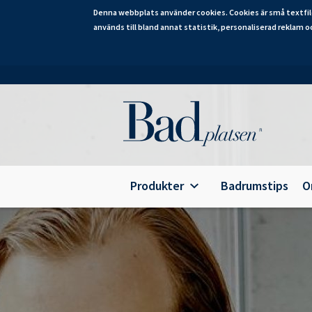
Denna webbplats använder cookies. Cookies är små textfil
används till bland annat statistik, personaliserad reklam o
Hoppa
till
huvudinnehåll
Category
Produkter
Badrumstips
O
Alterna Ariella Aqua
B
Alterna Ariella
T
Alterna Basic Aqua
E
Alterna Basic
A
Alterna Bella Aqua
Alterna Ella Aqua