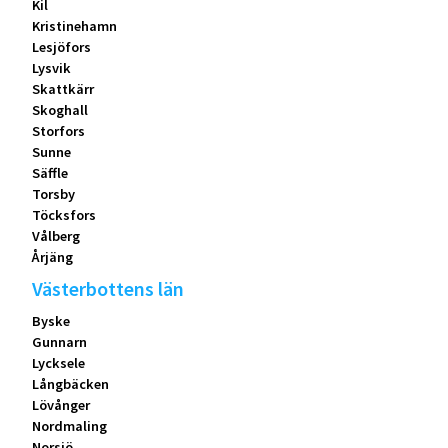
Kil
Kristinehamn
Lesjöfors
Lysvik
Skattkärr
Skoghall
Storfors
Sunne
Säffle
Torsby
Töcksfors
Vålberg
Årjäng
Västerbottens län
Byske
Gunnarn
Lycksele
Långbäcken
Lövånger
Nordmaling
Norsjö