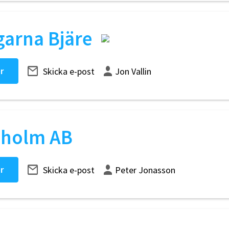
arna Bjäre
r
Skicka e-post
Jon Vallin
Laholm AB
r
Skicka e-post
Peter Jonasson