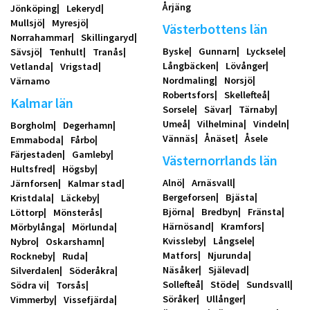
Årjäng
Jönköping
Lekeryd
Mullsjö
Myresjö
Västerbottens län
Norrahammar
Skillingaryd
Byske
Gunnarn
Lycksele
Sävsjö
Tenhult
Tranås
Långbäcken
Lövånger
Vetlanda
Vrigstad
Nordmaling
Norsjö
Värnamo
Robertsfors
Skellefteå
Kalmar län
Sorsele
Sävar
Tärnaby
Umeå
Vilhelmina
Vindeln
Borgholm
Degerhamn
Vännäs
Ånäset
Åsele
Emmaboda
Fårbo
Färjestaden
Gamleby
Västernorrlands län
Hultsfred
Högsby
Alnö
Arnäsvall
Järnforsen
Kalmar stad
Bergeforsen
Bjästa
Kristdala
Läckeby
Björna
Bredbyn
Fränsta
Löttorp
Mönsterås
Härnösand
Kramfors
Mörbylånga
Mörlunda
Kvissleby
Långsele
Nybro
Oskarshamn
Matfors
Njurunda
Rockneby
Ruda
Näsåker
Själevad
Silverdalen
Söderåkra
Sollefteå
Stöde
Sundsvall
Södra vi
Torsås
Söråker
Ullånger
Vimmerby
Vissefjärda