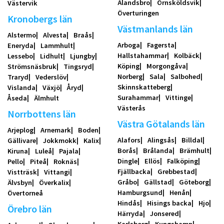
Älandsbro
Örnsköldsvik
Västervik
Överturingen
Kronobergs län
Västmanlands län
Alstermo
Alvesta
Braås
Arboga
Fagersta
Eneryda
Lammhult
Hallstahammar
Kolbäck
Lessebo
Lidhult
Ljungby
Köping
Morgongåva
Strömsnäsbruk
Tingsryd
Norberg
Sala
Salbohed
Traryd
Vederslöv
Skinnskatteberg
Vislanda
Växjö
Åryd
Surahammar
Vittinge
Åseda
Älmhult
Västerås
Norrbottens län
Västra Götalands län
Arjeplog
Arnemark
Boden
Alafors
Alingsås
Billdal
Gällivare
Jokkmokk
Kalix
Borås
Brålanda
Brämhult
Kiruna
Luleå
Pajala
Dingle
Ellös
Falköping
Pello
Piteå
Roknäs
Fjällbacka
Grebbestad
Vistträsk
Vittangi
Gråbo
Gällstad
Göteborg
Älvsbyn
Överkalix
Hamburgsund
Henån
Övertorneå
Hindås
Hisings backa
Hjo
Örebro län
Härryda
Jonsered