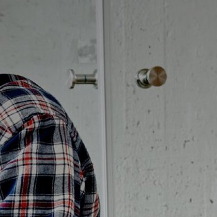
Badrumstips
Om Badplatsen
3D-badrum
Våra varumärken