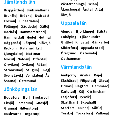
Jämtlands län
Västerhaninge
Yxlan
Åkersberga
Årsta
Älta
Bispgården
Bruksvallarna
Älvsjö
Brunflo
Bräcke
Dvärsätt
Frösön
Funäsdalen
Uppsala län
Föllinge
Gäddede
Gällö
Alunda
Björklinge
Bålsta
Hackås
Hammarstrand
Enköping
Fjärdhundra
Hammerdal
Hede
Hoting
Grillby
Knivsta
Månkarbo
Häggenås
Järpen
Klövsjö
Söderfors
Uppsala stad
Krokom
Kälarne
Lit
Öregrund
Östervåla
Ljungdalen
Mattmar
Östhammar
Mörsil
Nälden
Offerdal
Orrviken
Oviken
Rätan
Värmlands län
Strömsund
Stugun
Sveg
Ambjörby
Arvika
Deje
Svenstavik
Vemdalen
Ås
Ekshärad
Filipstad
Glava
Åsarna
Östersund
Grums
Hagfors
Hammarö
Jönköpings län
Karlstad
Kil
Kristinehamn
Lesjöfors
Lysvik
Bodafors
Bor
Bredaryd
Skattkärr
Skoghall
Eksjö
Forserum
Gnosjö
Storfors
Sunne
Säffle
Gränna
Hillerstorp
Torsby
Töcksfors
Vålberg
Huskvarna
Ingatorp