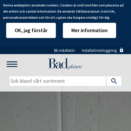
Denna webbplats använder cookies. Cookies är små textfiler som placeras på
din enhet och samlar information. De används till bland annat statistik,
personaliserad reklam och för att sajten ska fungera smidigt för dig.
OK, jag förstår
Mer information
Hoppa
Bli installatör
Installatörsinloggning
till
huvudinnehåll
Mitt badrum
Installatörer
Produkter
Se alla