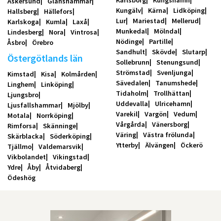
Karlsborg
Kungshamn
Askersund
Glanshammar
Kungälv
Kärna
Lidköping
Hallsberg
Hällefors
Lur
Mariestad
Mellerud
Karlskoga
Kumla
Laxå
Munkedal
Mölndal
Lindesberg
Nora
Vintrosa
Nödinge
Partille
Åsbro
Örebro
Sandhult
Skövde
Slutarp
Östergötlands län
Sollebrunn
Stenungsund
Strömstad
Svenljunga
Kimstad
Kisa
Kolmården
Sävedalen
Tanumshede
Linghem
Linköping
Tidaholm
Trollhättan
Ljungsbro
Uddevalla
Ulricehamn
Ljusfallshammar
Mjölby
Varekil
Vargön
Vedum
Motala
Norrköping
Vårgårda
Vänersborg
Rimforsa
Skänninge
Väring
Västra frölunda
Skärblacka
Söderköping
Ytterby
Älvängen
Öckerö
Tjällmo
Valdemarsvik
Vikbolandet
Vikingstad
Ydre
Åby
Åtvidaberg
Ödeshög