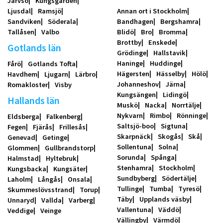
Järvsö
Kungsgården
Ljusdal
Ramsjö
Annan ort i Stockholm
Sandviken
Söderala
Bandhagen
Bergshamra
Tallåsen
Valbo
Blidö
Bro
Bromma
Brottby
Enskede
Gotlands län
Grödinge
Hallstavik
Haninge
Huddinge
Fårö
Gotlands Tofta
Hägersten
Hässelby
Hölö
Havdhem
Ljugarn
Lärbro
Johanneshov
Järna
Romakloster
Visby
Kungsängen
Lidingö
Hallands län
Muskö
Nacka
Norrtälje
Nykvarn
Rimbo
Rönninge
Eldsberga
Falkenberg
Saltsjö-boo
Sigtuna
Fegen
Fjärås
Frillesås
Skarpnäck
Skogås
Skå
Genevad
Getinge
Sollentuna
Solna
Glommen
Gullbrandstorp
Sorunda
Spånga
Halmstad
Hyltebruk
Stenhamra
Stockholm
Kungsbacka
Kungsäter
Sundbyberg
Södertälje
Laholm
Långås
Onsala
Tullinge
Tumba
Tyresö
Skummeslövsstrand
Torup
Täby
Upplands väsby
Unnaryd
Vallda
Varberg
Vallentuna
Väddö
Veddige
Veinge
Vällingby
Värmdö