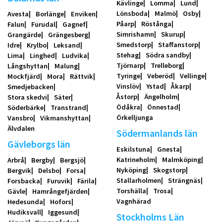
Kävlinge
Lomma
Lund
Lönsboda
Malmö
Osby
Avesta
Borlänge
Enviken
Påarp
Röstånga
Falun
Furudal
Gagnef
Simrishamn
Skurup
Grangärde
Grängesberg
Smedstorp
Staffanstorp
Idre
Krylbo
Leksand
Stehag
Södra sandby
Lima
Linghed
Ludvika
Tjörnarp
Trelleborg
Långshyttan
Malung
Tyringe
Veberöd
Vellinge
Mockfjärd
Mora
Rättvik
Vinslöv
Ystad
Åkarp
Smedjebacken
Åstorp
Ängelholm
Stora skedvi
Säter
Ödåkra
Önnestad
Söderbärke
Transtrand
Örkelljunga
Vansbro
Vikmanshyttan
Älvdalen
Södermanlands län
Gävleborgs län
Eskilstuna
Gnesta
Katrineholm
Malmköping
Arbrå
Bergby
Bergsjö
Nyköping
Skogstorp
Bergvik
Delsbo
Forsa
Stallarholmen
Strängnäs
Forsbacka
Furuvik
Färila
Torshälla
Trosa
Gävle
Hamrångefjärden
Vagnhärad
Hedesunda
Hofors
Hudiksvall
Iggesund
Stockholms Län