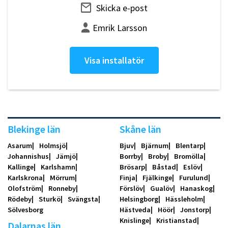
Skicka e-post
Emrik Larsson
Visa installatör
Blekinge län
Skåne län
Asarum
Holmsjö
Bjuv
Bjärnum
Blentarp
Johannishus
Jämjö
Borrby
Broby
Bromölla
Kallinge
Karlshamn
Brösarp
Båstad
Eslöv
Karlskrona
Mörrum
Finja
Fjälkinge
Furulund
Olofström
Ronneby
Förslöv
Gualöv
Hanaskog
Rödeby
Sturkö
Svängsta
Helsingborg
Hässleholm
Sölvesborg
Hästveda
Höör
Jonstorp
Knislinge
Kristianstad
Dalarnas län