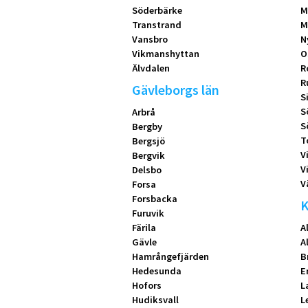
Söderbärke
M
Transtrand
M
Vansbro
N
Vikmanshyttan
O
Älvdalen
R
R
Gävleborgs län
S
S
Arbrå
S
Bergby
T
Bergsjö
V
Bergvik
V
Delsbo
V
Forsa
Forsbacka
K
Furuvik
Färila
A
Gävle
A
Hamrångefjärden
B
Hedesunda
E
Hofors
L
Hudiksvall
L