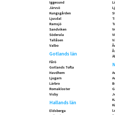
Iggesund
L
Järvsö
L
Kungsgården
S
Ljusdal
T
Ramsjö
T
Sandviken
V
Söderala
V
Tallåsen
V
Valbo
Å
Å
Gotlands län
Ä
Fårö
N
Gotlands Tofta
Havdhem
A
Ljugarn
A
Lärbro
B
Romakloster
G
Visby
J
K
Hallands län
K
L
Eldsberga