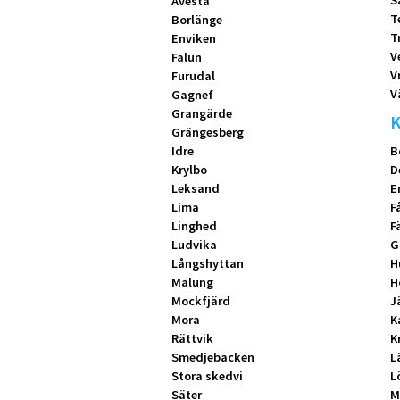
S
Avesta
T
Borlänge
T
Enviken
V
Falun
V
Furudal
V
Gagnef
Grangärde
K
Grängesberg
Idre
B
Krylbo
D
Leksand
E
Lima
F
Linghed
F
Ludvika
G
Långshyttan
H
Malung
H
Mockfjärd
J
Mora
K
Rättvik
K
Smedjebacken
L
Stora skedvi
L
Säter
M