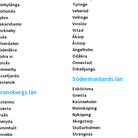
Tyringe
örbylånga
Veberöd
örlunda
Vellinge
ybro
Vinslöv
skarshamn
Ystad
ockneby
Åkarp
uda
Åstorp
ilverdalen
Ängelholm
öderåkra
Ödåkra
ödra vi
Önnestad
orsås
Örkelljunga
immerby
issefjärda
Södermanlands län
ästervik
Eskilstuna
ronobergs län
Gnesta
Katrineholm
lstermo
Malmköping
lvesta
Nyköping
raås
Skogstorp
neryda
Stallarholmen
ammhult
Strängnäs
essebo