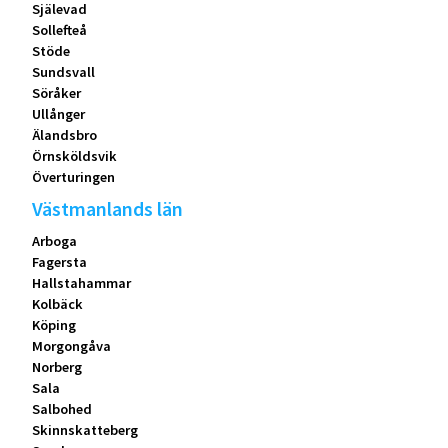
Själevad
Sollefteå
Stöde
Sundsvall
Söråker
Ullånger
Älandsbro
Örnsköldsvik
Överturingen
Västmanlands län
Arboga
Fagersta
Hallstahammar
Kolbäck
Köping
Morgongåva
Norberg
Sala
Salbohed
Skinnskatteberg