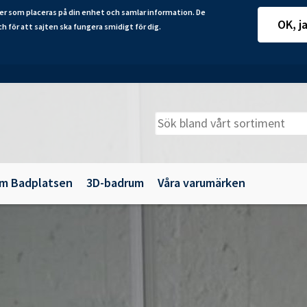
er som placeras på din enhet och samlar information. De
OK, j
ch för att sajten ska fungera smidigt för dig.
m Badplatsen
3D-badrum
Våra varumärken
adkarsväggar
Belysning
illbehör
Spegelskåp
maljbadkar
Speglar
krylbadkar
Tillbehör till badrumsmöbler
Underskåp och kommoder
Vägg- och högskåp