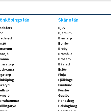
önköpings län
Skåne län
odafors
Bjuv
or
Bjärnum
redaryd
Blentarp
ksjö
Borrby
orserum
Broby
nosjö
Bromölla
ränna
Brösarp
illerstorp
Båstad
uskvarna
Eslöv
ngatorp
Finja
önköping
Fjälkinge
ekeryd
Furulund
ullsjö
Förslöv
yresjö
Gualöv
orrahammar
Hanaskog
killingaryd
Helsingborg