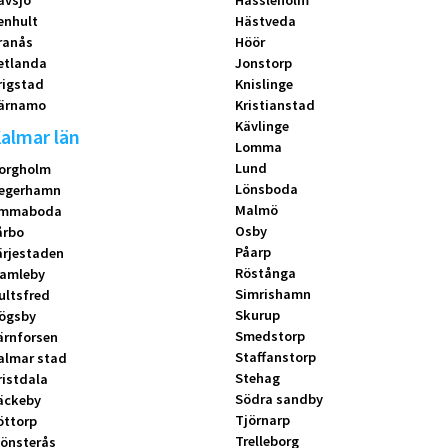
ävsjö
Hässleholm
enhult
Hästveda
ranås
Höör
etlanda
Jonstorp
rigstad
Knislinge
ärnamo
Kristianstad
Kävlinge
almar län
Lomma
Lund
orgholm
Lönsboda
egerhamn
Malmö
mmaboda
Osby
årbo
Påarp
ärjestaden
Röstånga
amleby
Simrishamn
ultsfred
Skurup
ögsby
Smedstorp
ärnforsen
Staffanstorp
almar stad
Stehag
ristdala
Södra sandby
äckeby
Tjörnarp
öttorp
Trelleborg
önsterås