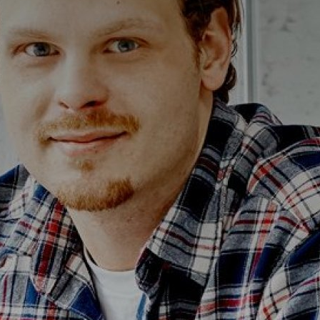
Alterna Ella
Alterna Gabriella
Alterna Isabella Aqua
Alterna Isabella
Alterna Isella Aqua
Alterna Isella
Alterna Luxor
Duravit L-Cube
Geberit Smyle Square
Geberit iCon
Ifö Option
Ifö Sense Art
Ifö Sense Modern
Ifö Sense Pro
Ifö Spira
Spegelhållare
T
Tvålkorgar
T
WC-pappershållare
i
Handduksstänger
B
Handdukskrokar
t