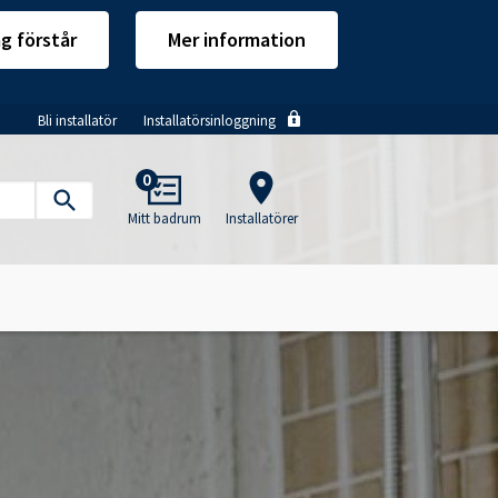
ag förstår
Mer information
Bli installatör
Installatörsinloggning
Main
0
navigation
Mitt badrum
Installatörer