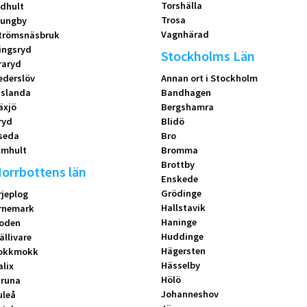
Torshälla
idhult
Trosa
jungby
Vagnhärad
trömsnäsbruk
ingsryd
Stockholms Län
raryd
ederslöv
Annan ort i Stockholm
islanda
Bandhagen
äxjö
Bergshamra
ryd
Blidö
seda
Bro
lmhult
Bromma
Brottby
orrbottens län
Enskede
Grödinge
rjeplog
Hallstavik
rnemark
Haninge
oden
Huddinge
ällivare
Hägersten
okkmokk
Hässelby
alix
Hölö
iruna
Johanneshov
uleå