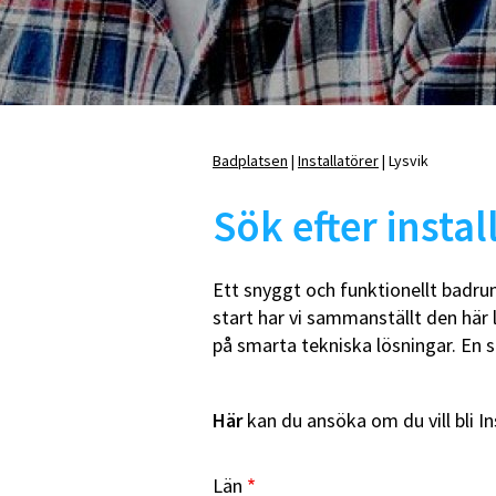
Badrumshyllor
D
Tvålkoppar och
B
tandborsthållare
WC-borste med hållare
Övrigt
Badplatsen
Installatörer
Lysvik
Länkstig
Sök efter instal
E
K
Ett snyggt och funktionellt badrum
Duschhörnor, rak
m
start har vi sammanställt den här 
Duschhörnor, rund
E
U-montage
R
på smarta tekniska lösningar. En 
Duschkabiner
T
Duschtillbehör
Nischdörrar
Här
kan du ansöka om du vill bli In
Skärmväggar
Vikdörrar
Län