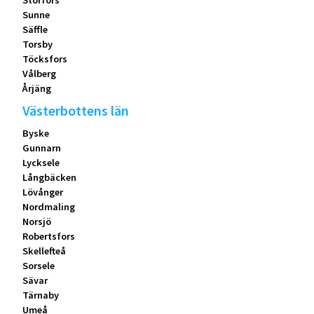
Storfors
Sunne
Säffle
Torsby
Töcksfors
Vålberg
Årjäng
Västerbottens län
Byske
Gunnarn
Lycksele
Långbäcken
Lövånger
Nordmaling
Norsjö
Robertsfors
Skellefteå
Sorsele
Sävar
Tärnaby
Umeå