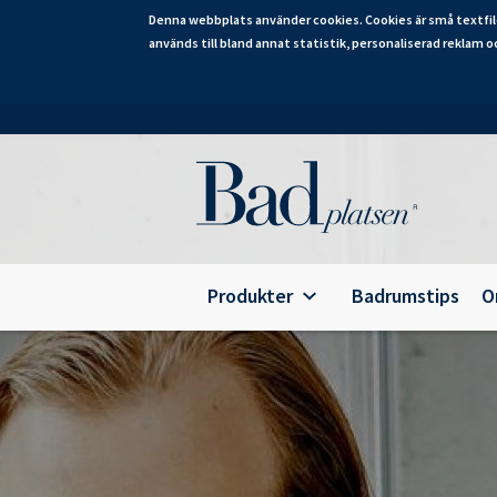
Denna webbplats använder cookies. Cookies är små textfil
används till bland annat statistik, personaliserad reklam o
Hoppa
till
huvudinnehåll
Category
Produkter
Badrumstips
O
Alterna Ariella Aqua
B
Alterna Ariella
T
Alterna Basic Aqua
E
Alterna Basic
A
Alterna Bella Aqua
Alterna Ella Aqua