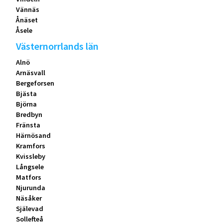
Vännäs
Ånäset
Åsele
Västernorrlands län
Alnö
Arnäsvall
Bergeforsen
Bjästa
Björna
Bredbyn
Fränsta
Härnösand
Kramfors
Kvissleby
Långsele
Matfors
Njurunda
Näsåker
Själevad
Sollefteå