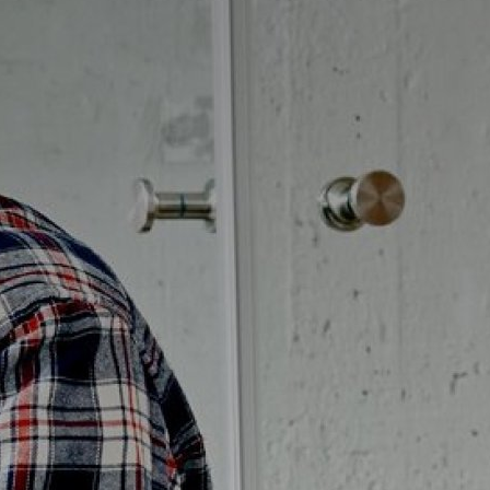
Möbelpaket
vättställsblandare
Duschset
vättställsblandare för
Duschpaket
nbyggnad
Ram med galler golvbrunn
eröringsfria
Ram golvbrunn
vättställsblandare
Avloppsarmatur och tillbehör