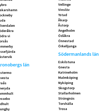
Vellinge
ybro
Vinslöv
skarshamn
Ystad
ockneby
Åkarp
uda
Åstorp
ilverdalen
Ängelholm
öderåkra
Ödåkra
ödra vi
Önnestad
orsås
Örkelljunga
immerby
issefjärda
Södermanlands län
ästervik
Eskilstuna
ronobergs län
Gnesta
Katrineholm
lstermo
Malmköping
lvesta
Nyköping
raås
Skogstorp
neryda
Stallarholmen
ammhult
Strängnäs
essebo
Torshälla
idhult
Trosa
jungby