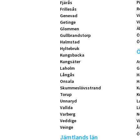
P
Fjärås
R
Frillesås
V
Genevad
V
Getinge
Ä
Glommen
Ö
Gullbrandstorp
Ö
Halmstad
Hyltebruk
Ö
Kungsbacka
Kungsäter
A
Laholm
G
Långås
H
Onsala
H
Skummeslövsstrand
K
Torup
K
Unnaryd
L
Vallda
L
Varberg
N
Veddige
V
Veinge
Å
Ö
Jämtlands län