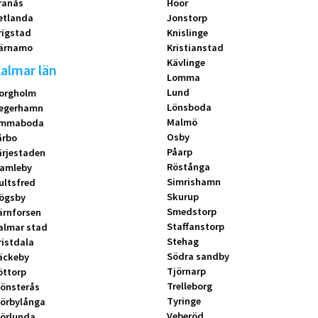
ranås
Höör
etlanda
Jonstorp
rigstad
Knislinge
ärnamo
Kristianstad
Kävlinge
almar län
Lomma
Lund
orgholm
Lönsboda
egerhamn
Malmö
mmaboda
Osby
årbo
Påarp
ärjestaden
Röstånga
amleby
Simrishamn
ultsfred
Skurup
ögsby
Smedstorp
ärnforsen
Staffanstorp
almar stad
Stehag
ristdala
Södra sandby
äckeby
Tjörnarp
öttorp
Trelleborg
önsterås
Tyringe
örbylånga
Veberöd
örlunda