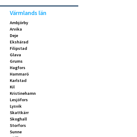
Värmlands län
Ambjörby
Arvika
Deje
Ekshärad
Filipstad
Glava
Grums
Hagfors
Hammarö
Karlstad
Kil
Kristinehamn
Lesjöfors
Lysvik
Skattkärr
Skoghall
Storfors
Sunne