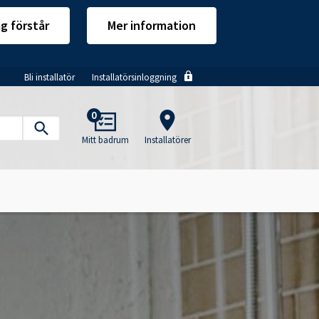
ag förstår
Mer information
Bli installatör
Installatörsinloggning
Main
0
navigation
Mitt badrum
Installatörer