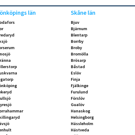
önköpings län
Skåne län
odafors
Bjuv
or
Bjärnum
redaryd
Blentarp
ksjö
Borrby
orserum
Broby
nosjö
Bromölla
ränna
Brösarp
illerstorp
Båstad
uskvarna
Eslöv
ngatorp
Finja
önköping
Fjälkinge
ekeryd
Furulund
ullsjö
Förslöv
yresjö
Gualöv
orrahammar
Hanaskog
killingaryd
Helsingborg
ävsjö
Hässleholm
enhult
Hästveda