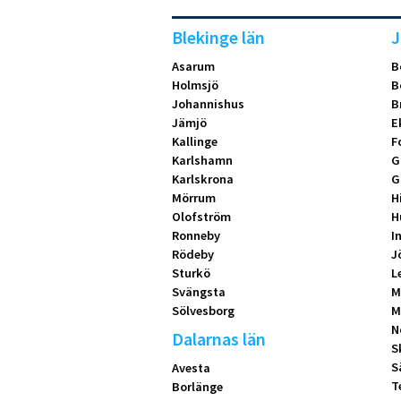
Blekinge län
J
Asarum
B
Holmsjö
B
Johannishus
B
Jämjö
E
Kallinge
F
Karlshamn
G
Karlskrona
G
Mörrum
H
Olofström
H
Ronneby
I
Rödeby
J
Sturkö
L
Svängsta
M
Sölvesborg
M
N
Dalarnas län
S
S
Avesta
T
Borlänge