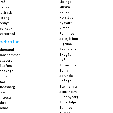
Lidingö
iteå
Muskö
oknäs
Nacka
istträsk
Norrtälje
ittangi
Nykvarn
lvsbyn
Rimbo
verkalix
Rönninge
vertorneå
Saltsjö-boo
rebro län
Sigtuna
Skarpnäck
skersund
Skogås
lanshammar
Skå
allsberg
Sollentuna
ällefors
Solna
arlskoga
Sorunda
umla
Spånga
axå
Stenhamra
indesberg
Stockholm
ora
Sundbyberg
introsa
Södertälje
sbro
Tullinge
rebro
Tumba