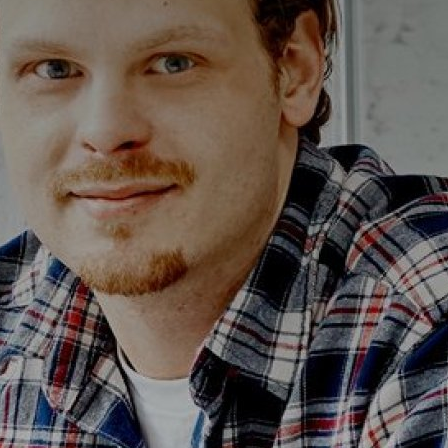
Alterna Ella
Alterna Gabriella
Alterna Isabella Aqua
Alterna Isabella
Alterna Isella Aqua
Alterna Isella
Alterna Luxor
Duravit L-Cube
Geberit Smyle Square
Geberit iCon
Ifö Option
Ifö Sense Art
Ifö Sense Modern
Ifö Sense Pro
Ifö Spira
Spegelhållare
T
Tvålkorgar
T
WC-pappershållare
i
Handduksstänger
B
Handdukskrokar
t