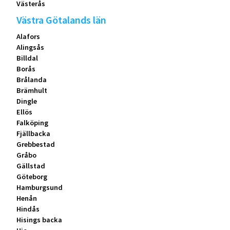
Västerås
Västra Götalands län
Alafors
Alingsås
Billdal
Borås
Brålanda
Brämhult
Dingle
Ellös
Falköping
Fjällbacka
Grebbestad
Gråbo
Gällstad
Göteborg
Hamburgsund
Henån
Hindås
Hisings backa