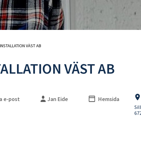
uschblandare
Duschslangar
adkarsblandare
Blandarfäste
Duschhandtag
Duschtillbehör
Takduschar
Takduschset
Takduschset för inbyggnad
INSTALLATION VÄST AB
Takduschset badkar
ALLATION VÄST AB
lhanddukstorkar
WC-vägghängda
ombinerade (vattenburen
WC-golvstående
ed elpatron)
WC-sitsar
lpatroner
Handfat
eglerventiler
Handfat paket
a e-post
Jan Eide
Hemsida
illbehör
Bottenventiler
Si
Tillbehör
672
Vattenlås
WC-fixtur med cistern
WC-tryckplattor