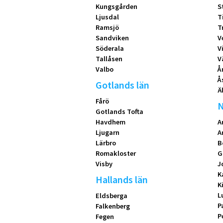
Kungsgården
S
Ljusdal
T
Ramsjö
T
Sandviken
V
Söderala
V
Tallåsen
V
Valbo
Å
Å
Gotlands län
Ä
Fårö
N
Gotlands Tofta
Havdhem
A
Ljugarn
A
Lärbro
B
Romakloster
G
Visby
J
K
Hallands län
K
L
Eldsberga
P
Falkenberg
P
Fegen