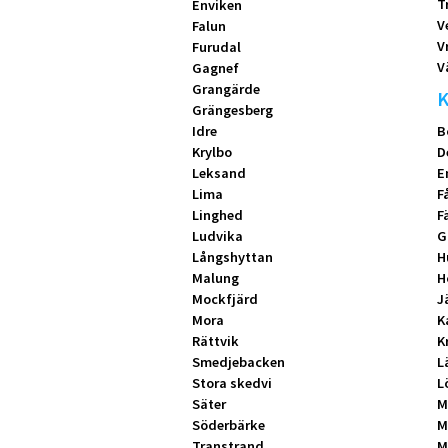
T
Enviken
V
Falun
V
Furudal
V
Gagnef
Grangärde
K
Grängesberg
Idre
B
Krylbo
D
Leksand
E
Lima
F
Linghed
F
Ludvika
G
Långshyttan
H
Malung
H
Mockfjärd
J
Mora
K
Rättvik
K
Smedjebacken
L
Stora skedvi
L
Säter
M
Söderbärke
M
Transtrand
M