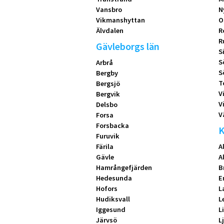
Vansbro
N
Vikmanshyttan
O
Älvdalen
R
R
Gävleborgs län
S
S
Arbrå
S
Bergby
T
Bergsjö
V
Bergvik
V
Delsbo
V
Forsa
Forsbacka
K
Furuvik
Färila
A
Gävle
A
Hamrångefjärden
B
Hedesunda
E
Hofors
L
Hudiksvall
L
Iggesund
L
Järvsö
L