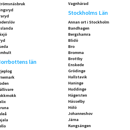
Vagnhärad
trömsnäsbruk
ingsryd
Stockholms Län
raryd
ederslöv
Annan ort i Stockholm
islanda
Bandhagen
äxjö
Bergshamra
ryd
Blidö
seda
Bro
lmhult
Bromma
Brottby
orrbottens län
Enskede
Grödinge
rjeplog
Hallstavik
rnemark
Haninge
oden
Huddinge
ällivare
Hägersten
okkmokk
Hässelby
alix
Hölö
iruna
Johanneshov
uleå
Järna
ajala
Kungsängen
ello