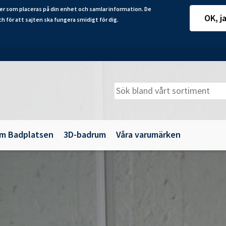
er som placeras på din enhet och samlar information. De
OK, j
ch för att sajten ska fungera smidigt för dig.
m Badplatsen
3D-badrum
Våra varumärken
adkarsväggar
Belysning
illbehör
Spegelskåp
maljbadkar
Speglar
krylbadkar
Tillbehör till badrumsmöbler
Underskåp och kommoder
Vägg- och högskåp