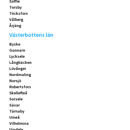
Säffle
Torsby
Töcksfors
Vålberg
Årjäng
Västerbottens län
Byske
Gunnarn
Lycksele
Långbäcken
Lövånger
Nordmaling
Norsjö
Robertsfors
Skellefteå
Sorsele
Sävar
Tärnaby
Umeå
Vilhelmina
Vindeln