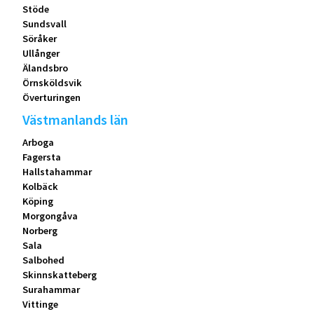
Stöde
Sundsvall
Söråker
Ullånger
Älandsbro
Örnsköldsvik
Överturingen
Västmanlands län
Arboga
Fagersta
Hallstahammar
Kolbäck
Köping
Morgongåva
Norberg
Sala
Salbohed
Skinnskatteberg
Surahammar
Vittinge