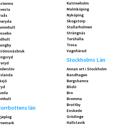
Katrineholm
lstermo
Malmköping
lvesta
Nyköping
raås
Skogstorp
neryda
Stallarholmen
ammhult
Strängnäs
essebo
Torshälla
idhult
Trosa
jungby
Vagnhärad
trömsnäsbruk
ingsryd
Stockholms Län
raryd
ederslöv
Annan ort i Stockholm
islanda
Bandhagen
äxjö
Bergshamra
ryd
Blidö
seda
Bro
lmhult
Bromma
Brottby
orrbottens län
Enskede
Grödinge
rjeplog
Hallstavik
rnemark