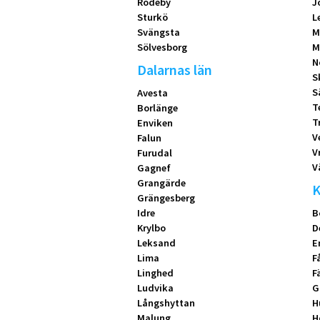
Rödeby
J
Sturkö
L
Svängsta
M
Sölvesborg
M
N
Dalarnas län
S
S
Avesta
T
Borlänge
T
Enviken
V
Falun
V
Furudal
V
Gagnef
Grangärde
K
Grängesberg
Idre
B
Krylbo
D
Leksand
E
Lima
F
Linghed
F
Ludvika
G
Långshyttan
H
Malung
H