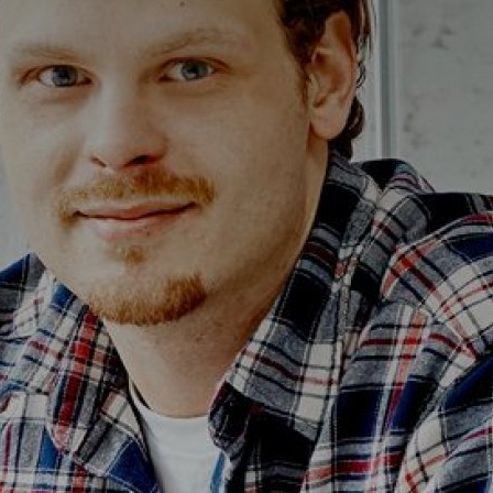
Alterna Ella
Alterna Gabriella
Alterna Isabella Aqua
Alterna Isabella
Alterna Isella Aqua
Alterna Isella
Alterna Luxor
Duravit L-Cube
Geberit Smyle Square
Geberit iCon
Ifö Option
Ifö Sense Art
Ifö Sense Modern
Ifö Sense Pro
Ifö Spira
Spegelhållare
T
Tvålkorgar
T
WC-pappershållare
i
Handduksstänger
B
Handdukskrokar
t