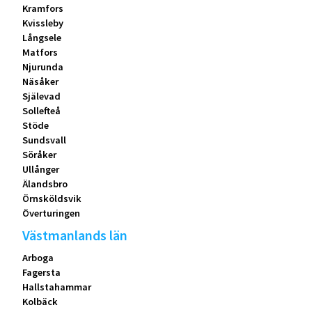
Kramfors
Kvissleby
Långsele
Matfors
Njurunda
Näsåker
Själevad
Sollefteå
Stöde
Sundsvall
Söråker
Ullånger
Älandsbro
Örnsköldsvik
Överturingen
Västmanlands län
Arboga
Fagersta
Hallstahammar
Kolbäck