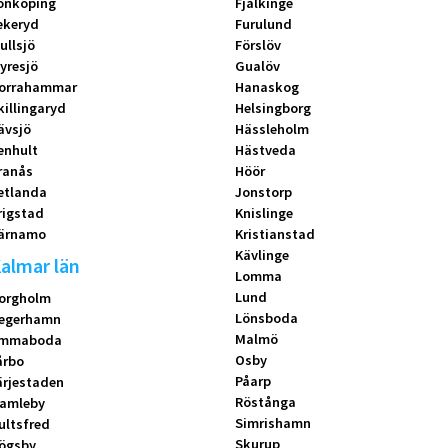
önköping
Fjälkinge
ekeryd
Furulund
ullsjö
Förslöv
yresjö
Gualöv
orrahammar
Hanaskog
killingaryd
Helsingborg
ävsjö
Hässleholm
enhult
Hästveda
ranås
Höör
etlanda
Jonstorp
rigstad
Knislinge
ärnamo
Kristianstad
Kävlinge
almar län
Lomma
Lund
orgholm
Lönsboda
egerhamn
Malmö
mmaboda
Osby
årbo
Påarp
ärjestaden
Röstånga
amleby
Simrishamn
ultsfred
Skurup
ögsby