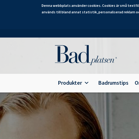
Denna webbplats använder cookies. Cookies är små textfil
används till bland annat statistik, personaliserad reklam o
Hoppa
till
huvudinnehåll
Category
Produkter
Badrumstips
O
Alterna Ariella Aqua
B
Alterna Ariella
T
Alterna Basic Aqua
E
Alterna Basic
A
Alterna Bella Aqua
Alterna Ella Aqua