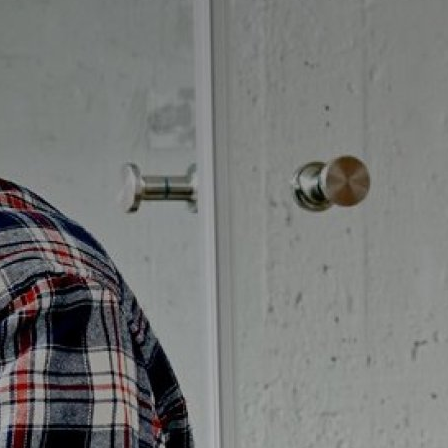
Möbelpaket
vättställsblandare
Duschset
vättställsblandare för
Duschpaket
nbyggnad
Ram med galler golvbrunn
eröringsfria
Ram golvbrunn
vättställsblandare
Avloppsarmatur och tillbehör