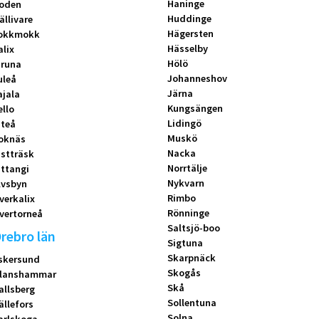
Haninge
oden
Huddinge
ällivare
Hägersten
okkmokk
Hässelby
alix
Hölö
iruna
Johanneshov
uleå
Järna
ajala
Kungsängen
ello
Lidingö
iteå
Muskö
oknäs
Nacka
istträsk
Norrtälje
ittangi
Nykvarn
lvsbyn
Rimbo
verkalix
Rönninge
vertorneå
Saltsjö-boo
rebro län
Sigtuna
Skarpnäck
skersund
Skogås
lanshammar
Skå
allsberg
Sollentuna
ällefors
Solna