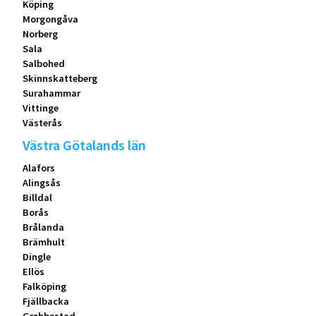
Köping
Morgongåva
Norberg
Sala
Salbohed
Skinnskatteberg
Surahammar
Vittinge
Västerås
Västra Götalands län
Alafors
Alingsås
Billdal
Borås
Brålanda
Brämhult
Dingle
Ellös
Falköping
Fjällbacka