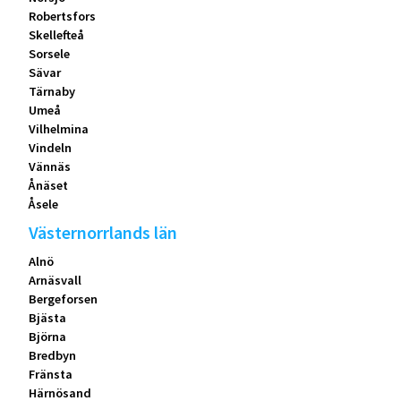
Robertsfors
Skellefteå
Sorsele
Sävar
Tärnaby
Umeå
Vilhelmina
Vindeln
Vännäs
Ånäset
Åsele
Västernorrlands län
Alnö
Arnäsvall
Bergeforsen
Bjästa
Björna
Bredbyn
Fränsta
Härnösand