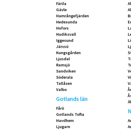
Färila
A
Gävle
A
Hamrångefjärden
B
Hedesunda
E
Hofors
L
Hudiksvall
L
Iggesund
L
Järvsö
L
Kungsgården
S
Ljusdal
T
Ramsjö
T
Sandviken
V
Söderala
V
Tallåsen
V
Valbo
Å
Å
Gotlands län
Ä
Fårö
N
Gotlands Tofta
Havdhem
A
Ljugarn
A