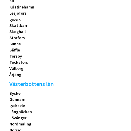
Kil
Kristinehamn
Lesjöfors
Lysvik
Skattkärr
Skoghall
Storfors
Sunne
Säffle
Torsby
Töcksfors
Vålberg
Årjäng
Västerbottens län
Byske
Gunnarn
Lycksele
Långbäcken
Lövånger
Nordmaling
Norsjö