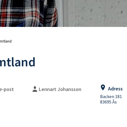
uschblandare
Duschslangar
adkarsblandare
Blandarfäste
Duschhandtag
Duschtillbehör
Takduschar
Takduschset
Takduschset för inbyggnad
ämtland
Takduschset badkar
ämtland
lhanddukstorkar
WC-vägghängda
ombinerade (vattenburen
WC-golvstående
ed elpatron)
WC-sitsar
lpatroner
Handfat
eglerventiler
Handfat paket
Adress
 e-post
Lennart Johansson
illbehör
Bottenventiler
Backen 181
Tillbehör
83695 Ås
Vattenlås
WC-fixtur med cistern
WC-tryckplattor