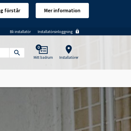
ag förstår
Mer information
Bli installatör
Installatörsinloggning
Main
0
navigation
Mitt badrum
Installatörer