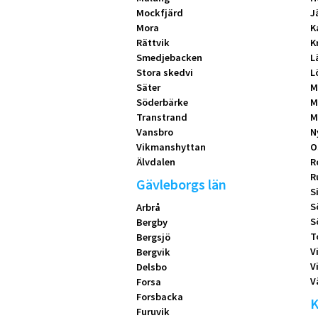
Mockfjärd
J
Mora
K
Rättvik
K
Smedjebacken
L
Stora skedvi
L
Säter
M
Söderbärke
M
Transtrand
M
Vansbro
N
Vikmanshyttan
O
Älvdalen
R
R
Gävleborgs län
S
S
Arbrå
S
Bergby
T
Bergsjö
V
Bergvik
V
Delsbo
V
Forsa
Forsbacka
K
Furuvik