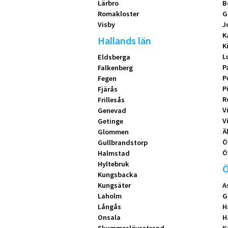
Lärbro
B
Romakloster
G
Visby
J
K
Hallands län
K
L
Eldsberga
P
Falkenberg
P
Fegen
P
Fjärås
R
Frillesås
V
Genevad
V
Getinge
Ä
Glommen
Ö
Gullbrandstorp
Ö
Halmstad
Hyltebruk
Ö
Kungsbacka
Kungsäter
A
Laholm
G
Långås
H
Onsala
H