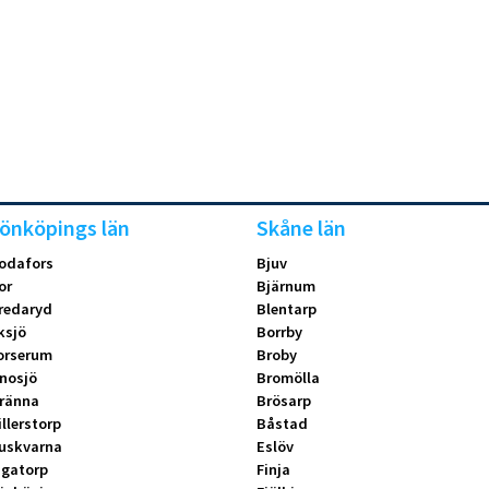
önköpings län
Skåne län
odafors
Bjuv
or
Bjärnum
redaryd
Blentarp
ksjö
Borrby
orserum
Broby
nosjö
Bromölla
ränna
Brösarp
illerstorp
Båstad
uskvarna
Eslöv
ngatorp
Finja