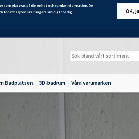
er som placeras på din enhet och samlar information. De
OK, j
ch för att sajten ska fungera smidigt för dig.
m Badplatsen
3D-badrum
Våra varumärken
adkarsväggar
Belysning
illbehör
Spegelskåp
maljbadkar
Speglar
krylbadkar
Tillbehör till badrumsmöbler
Underskåp och kommoder
Vägg- och högskåp