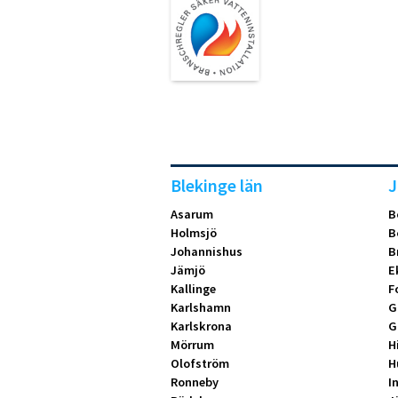
Blekinge län
J
Asarum
B
Holmsjö
B
Johannishus
B
Jämjö
E
Kallinge
F
Karlshamn
G
Karlskrona
G
Mörrum
H
Olofström
H
Ronneby
I