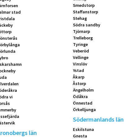
Smedstorp
ärnforsen
Staffanstorp
almar stad
Stehag
ristdala
Södra sandby
äckeby
Tjörnarp
öttorp
Trelleborg
önsterås
Tyringe
örbylånga
Veberöd
örlunda
Vellinge
ybro
Vinslöv
skarshamn
Ystad
ockneby
Åkarp
uda
Åstorp
ilverdalen
Ängelholm
öderåkra
Ödåkra
ödra vi
Önnestad
orsås
Örkelljunga
immerby
issefjärda
Södermanlands län
ästervik
Eskilstuna
ronobergs län
Gnesta