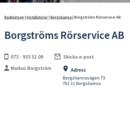
Badplatsen
Installatörer
Bergshamra
Borgströms Rörservice AB
Länkstig
Borgströms Rörservice AB
073 - 933 51 09
Skicka e-post
Markus Borgström
Adress
Bergshamravägen 73
761 11 Bergshamra