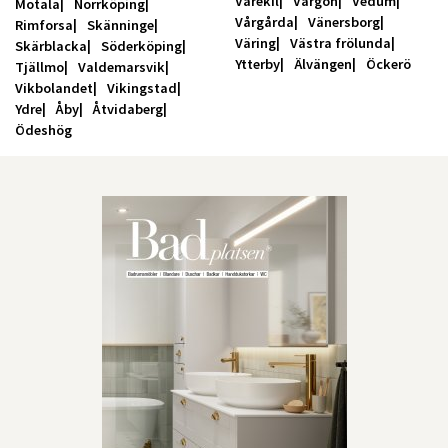
Varekil
Vargön
Vedum
Motala
Norrköping
Vårgårda
Vänersborg
Rimforsa
Skänninge
Väring
Västra frölunda
Skärblacka
Söderköping
Ytterby
Älvängen
Öckerö
Tjällmo
Valdemarsvik
Vikbolandet
Vikingstad
Ydre
Åby
Åtvidaberg
Ödeshög