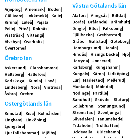
Västra Götalands län
Arjeplog
Arnemark
Boden
Alafors
Alingsås
Billdal
Gällivare
Jokkmokk
Kalix
Borås
Brålanda
Brämhult
Kiruna
Luleå
Pajala
Dingle
Ellös
Falköping
Pello
Piteå
Roknäs
Fjällbacka
Grebbestad
Vistträsk
Vittangi
Gråbo
Gällstad
Göteborg
Älvsbyn
Överkalix
Hamburgsund
Henån
Övertorneå
Hindås
Hisings backa
Hjo
Örebro län
Härryda
Jonsered
Karlsborg
Kungshamn
Askersund
Glanshammar
Kungälv
Kärna
Lidköping
Hallsberg
Hällefors
Lur
Mariestad
Mellerud
Karlskoga
Kumla
Laxå
Munkedal
Mölndal
Lindesberg
Nora
Vintrosa
Nödinge
Partille
Åsbro
Örebro
Sandhult
Skövde
Slutarp
Östergötlands län
Sollebrunn
Stenungsund
Strömstad
Svenljunga
Kimstad
Kisa
Kolmården
Sävedalen
Tanumshede
Linghem
Linköping
Tidaholm
Trollhättan
Ljungsbro
Uddevalla
Ulricehamn
Ljusfallshammar
Mjölby