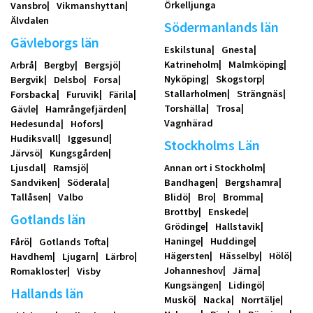
Örkelljunga
Vansbro
Vikmanshyttan
Älvdalen
Södermanlands län
Gävleborgs län
Eskilstuna
Gnesta
Katrineholm
Malmköping
Arbrå
Bergby
Bergsjö
Nyköping
Skogstorp
Bergvik
Delsbo
Forsa
Stallarholmen
Strängnäs
Forsbacka
Furuvik
Färila
Torshälla
Trosa
Gävle
Hamrångefjärden
Vagnhärad
Hedesunda
Hofors
Hudiksvall
Iggesund
Stockholms Län
Järvsö
Kungsgården
Ljusdal
Ramsjö
Annan ort i Stockholm
Sandviken
Söderala
Bandhagen
Bergshamra
Tallåsen
Valbo
Blidö
Bro
Bromma
Brottby
Enskede
Gotlands län
Grödinge
Hallstavik
Haninge
Huddinge
Fårö
Gotlands Tofta
Hägersten
Hässelby
Hölö
Havdhem
Ljugarn
Lärbro
Johanneshov
Järna
Romakloster
Visby
Kungsängen
Lidingö
Hallands län
Muskö
Nacka
Norrtälje