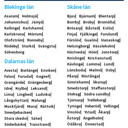
Blekinge län
Skåne län
Asarum
Holmsjö
Bjuv
Bjärnum
Blentarp
Johannishus
Jämjö
Borrby
Broby
Bromölla
Kallinge
Karlshamn
Brösarp
Båstad
Eslöv
Karlskrona
Mörrum
Finja
Fjälkinge
Furulund
Olofström
Ronneby
Förslöv
Gualöv
Hanaskog
Rödeby
Sturkö
Svängsta
Helsingborg
Hässleholm
Sölvesborg
Hästveda
Höör
Jonstorp
Knislinge
Kristianstad
Dalarnas län
Kävlinge
Lomma
Lund
Lönsboda
Malmö
Osby
Avesta
Borlänge
Enviken
Påarp
Röstånga
Falun
Furudal
Gagnef
Simrishamn
Skurup
Grangärde
Grängesberg
Smedstorp
Staffanstorp
Idre
Krylbo
Leksand
Stehag
Södra sandby
Lima
Linghed
Ludvika
Tjörnarp
Trelleborg
Långshyttan
Malung
Tyringe
Veberöd
Vellinge
Mockfjärd
Mora
Rättvik
Vinslöv
Ystad
Åkarp
Smedjebacken
Åstorp
Ängelholm
Stora skedvi
Säter
Ödåkra
Önnestad
Söderbärke
Transtrand