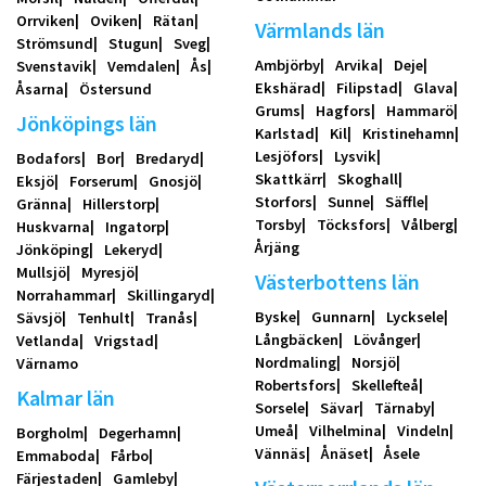
Orrviken
Oviken
Rätan
Värmlands län
Strömsund
Stugun
Sveg
Ambjörby
Arvika
Deje
Svenstavik
Vemdalen
Ås
Ekshärad
Filipstad
Glava
Åsarna
Östersund
Grums
Hagfors
Hammarö
Jönköpings län
Karlstad
Kil
Kristinehamn
Lesjöfors
Lysvik
Bodafors
Bor
Bredaryd
Skattkärr
Skoghall
Eksjö
Forserum
Gnosjö
Storfors
Sunne
Säffle
Gränna
Hillerstorp
Torsby
Töcksfors
Vålberg
Huskvarna
Ingatorp
Årjäng
Jönköping
Lekeryd
Mullsjö
Myresjö
Västerbottens län
Norrahammar
Skillingaryd
Byske
Gunnarn
Lycksele
Sävsjö
Tenhult
Tranås
Långbäcken
Lövånger
Vetlanda
Vrigstad
Nordmaling
Norsjö
Värnamo
Robertsfors
Skellefteå
Kalmar län
Sorsele
Sävar
Tärnaby
Umeå
Vilhelmina
Vindeln
Borgholm
Degerhamn
Vännäs
Ånäset
Åsele
Emmaboda
Fårbo
Färjestaden
Gamleby