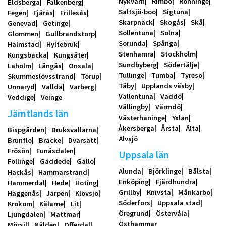
Nykvarn
Rimbo
Rönninge
Eldsberga
Falkenberg
Saltsjö-boo
Sigtuna
Fegen
Fjärås
Frillesås
Skarpnäck
Skogås
Skå
Genevad
Getinge
Sollentuna
Solna
Glommen
Gullbrandstorp
Sorunda
Spånga
Halmstad
Hyltebruk
Stenhamra
Stockholm
Kungsbacka
Kungsäter
Sundbyberg
Södertälje
Laholm
Långås
Onsala
Tullinge
Tumba
Tyresö
Skummeslövsstrand
Torup
Täby
Upplands väsby
Unnaryd
Vallda
Varberg
Vallentuna
Väddö
Veddige
Veinge
Vällingby
Värmdö
Jämtlands län
Västerhaninge
Yxlan
Åkersberga
Årsta
Älta
Bispgården
Bruksvallarna
Älvsjö
Brunflo
Bräcke
Dvärsätt
Frösön
Funäsdalen
Uppsala län
Föllinge
Gäddede
Gällö
Alunda
Björklinge
Bålsta
Hackås
Hammarstrand
Enköping
Fjärdhundra
Hammerdal
Hede
Hoting
Grillby
Knivsta
Månkarbo
Häggenås
Järpen
Klövsjö
Söderfors
Uppsala stad
Krokom
Kälarne
Lit
Öregrund
Östervåla
Ljungdalen
Mattmar
Östhammar
Mörsil
Nälden
Offerdal