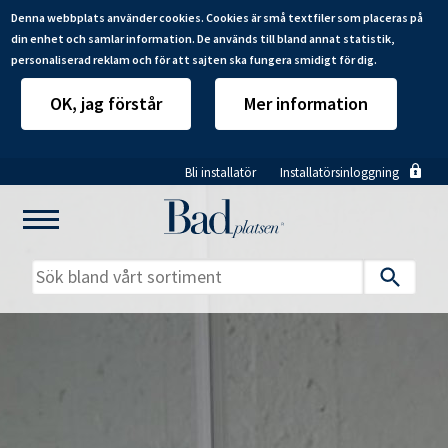
Denna webbplats använder cookies. Cookies är små textfiler som placeras på
din enhet och samlar information. De används till bland annat statistik,
personaliserad reklam och för att sajten ska fungera smidigt för dig.
OK, jag förstår
Mer information
Hoppa
Bli installatör
Installatörsinloggning
till
huvudinnehåll
Mitt badrum
Installatörer
Produkter
Se alla