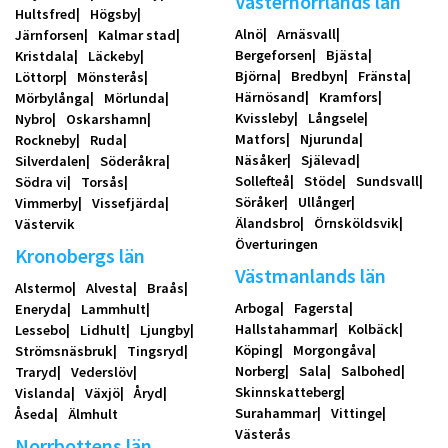
Västernorrlands län
Hultsfred
Högsby
Alnö
Arnäsvall
Järnforsen
Kalmar stad
Bergeforsen
Bjästa
Kristdala
Läckeby
Björna
Bredbyn
Fränsta
Löttorp
Mönsterås
Härnösand
Kramfors
Mörbylånga
Mörlunda
Kvissleby
Långsele
Nybro
Oskarshamn
Matfors
Njurunda
Rockneby
Ruda
Näsåker
Själevad
Silverdalen
Söderåkra
Sollefteå
Stöde
Sundsvall
Södra vi
Torsås
Söråker
Ullånger
Vimmerby
Vissefjärda
Älandsbro
Örnsköldsvik
Västervik
Överturingen
Kronobergs län
Västmanlands län
Alstermo
Alvesta
Braås
Arboga
Fagersta
Eneryda
Lammhult
Hallstahammar
Kolbäck
Lessebo
Lidhult
Ljungby
Köping
Morgongåva
Strömsnäsbruk
Tingsryd
Norberg
Sala
Salbohed
Traryd
Vederslöv
Skinnskatteberg
Vislanda
Växjö
Åryd
Surahammar
Vittinge
Åseda
Älmhult
Västerås
Norrbottens län