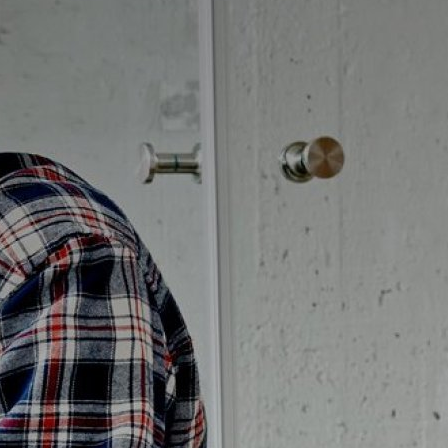
Badrumstips
Om Badplatsen
3D-badrum
Våra varumärken