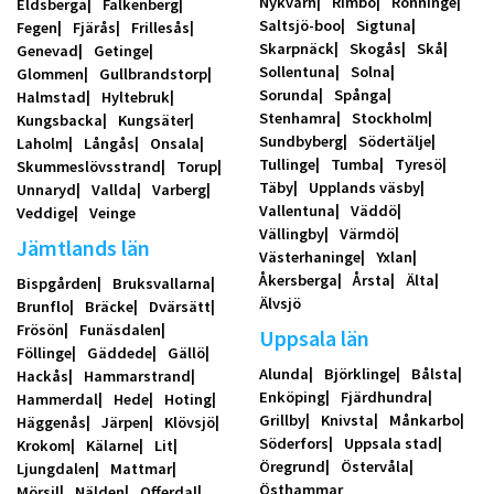
Nykvarn
Rimbo
Rönninge
Eldsberga
Falkenberg
Saltsjö-boo
Sigtuna
Fegen
Fjärås
Frillesås
Skarpnäck
Skogås
Skå
Genevad
Getinge
Sollentuna
Solna
Glommen
Gullbrandstorp
Sorunda
Spånga
Halmstad
Hyltebruk
Stenhamra
Stockholm
Kungsbacka
Kungsäter
Sundbyberg
Södertälje
Laholm
Långås
Onsala
Tullinge
Tumba
Tyresö
Skummeslövsstrand
Torup
Täby
Upplands väsby
Unnaryd
Vallda
Varberg
Vallentuna
Väddö
Veddige
Veinge
Vällingby
Värmdö
Jämtlands län
Västerhaninge
Yxlan
Åkersberga
Årsta
Älta
Bispgården
Bruksvallarna
Älvsjö
Brunflo
Bräcke
Dvärsätt
Frösön
Funäsdalen
Uppsala län
Föllinge
Gäddede
Gällö
Alunda
Björklinge
Bålsta
Hackås
Hammarstrand
Enköping
Fjärdhundra
Hammerdal
Hede
Hoting
Grillby
Knivsta
Månkarbo
Häggenås
Järpen
Klövsjö
Söderfors
Uppsala stad
Krokom
Kälarne
Lit
Öregrund
Östervåla
Ljungdalen
Mattmar
Östhammar
Mörsil
Nälden
Offerdal