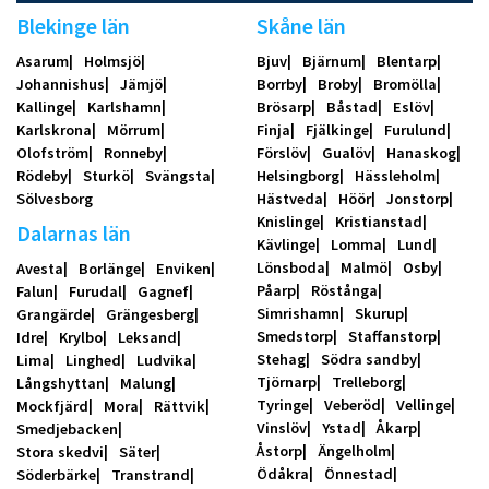
Blekinge län
Skåne län
Asarum
Holmsjö
Bjuv
Bjärnum
Blentarp
Johannishus
Jämjö
Borrby
Broby
Bromölla
Kallinge
Karlshamn
Brösarp
Båstad
Eslöv
Karlskrona
Mörrum
Finja
Fjälkinge
Furulund
Olofström
Ronneby
Förslöv
Gualöv
Hanaskog
Rödeby
Sturkö
Svängsta
Helsingborg
Hässleholm
Sölvesborg
Hästveda
Höör
Jonstorp
Knislinge
Kristianstad
Dalarnas län
Kävlinge
Lomma
Lund
Lönsboda
Malmö
Osby
Avesta
Borlänge
Enviken
Påarp
Röstånga
Falun
Furudal
Gagnef
Simrishamn
Skurup
Grangärde
Grängesberg
Smedstorp
Staffanstorp
Idre
Krylbo
Leksand
Stehag
Södra sandby
Lima
Linghed
Ludvika
Tjörnarp
Trelleborg
Långshyttan
Malung
Tyringe
Veberöd
Vellinge
Mockfjärd
Mora
Rättvik
Vinslöv
Ystad
Åkarp
Smedjebacken
Åstorp
Ängelholm
Stora skedvi
Säter
Ödåkra
Önnestad
Söderbärke
Transtrand