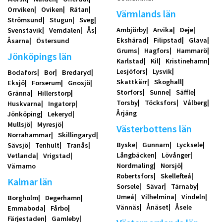
Orrviken
Oviken
Rätan
Värmlands län
Strömsund
Stugun
Sveg
Ambjörby
Arvika
Deje
Svenstavik
Vemdalen
Ås
Ekshärad
Filipstad
Glava
Åsarna
Östersund
Grums
Hagfors
Hammarö
Jönköpings län
Karlstad
Kil
Kristinehamn
Lesjöfors
Lysvik
Bodafors
Bor
Bredaryd
Skattkärr
Skoghall
Eksjö
Forserum
Gnosjö
Storfors
Sunne
Säffle
Gränna
Hillerstorp
Torsby
Töcksfors
Vålberg
Huskvarna
Ingatorp
Årjäng
Jönköping
Lekeryd
Mullsjö
Myresjö
Västerbottens län
Norrahammar
Skillingaryd
Byske
Gunnarn
Lycksele
Sävsjö
Tenhult
Tranås
Långbäcken
Lövånger
Vetlanda
Vrigstad
Nordmaling
Norsjö
Värnamo
Robertsfors
Skellefteå
Kalmar län
Sorsele
Sävar
Tärnaby
Umeå
Vilhelmina
Vindeln
Borgholm
Degerhamn
Vännäs
Ånäset
Åsele
Emmaboda
Fårbo
Färjestaden
Gamleby