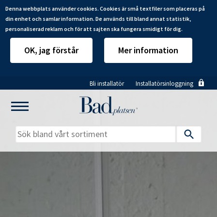
Denna webbplats använder cookies. Cookies är små textfiler som placeras på
din enhet och samlar information. De används till bland annat statistik,
personaliserad reklam och för att sajten ska fungera smidigt för dig.
OK, jag förstår
Mer information
Hoppa
Bli installatör
Installatörsinloggning
till
huvudinnehåll
Mitt badrum
Installatörer
Produkter
Se alla