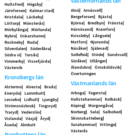
Västernorrlands län
Hultsfred
Högsby
Alnö
Arnäsvall
Järnforsen
Kalmar stad
Bergeforsen
Bjästa
Kristdala
Läckeby
Björna
Bredbyn
Fränsta
Löttorp
Mönsterås
Härnösand
Kramfors
Mörbylånga
Mörlunda
Kvissleby
Långsele
Nybro
Oskarshamn
Matfors
Njurunda
Rockneby
Ruda
Näsåker
Själevad
Silverdalen
Söderåkra
Sollefteå
Stöde
Sundsvall
Södra vi
Torsås
Söråker
Ullånger
Vimmerby
Vissefjärda
Älandsbro
Örnsköldsvik
Västervik
Överturingen
Kronobergs län
Västmanlands län
Alstermo
Alvesta
Braås
Arboga
Fagersta
Eneryda
Lammhult
Hallstahammar
Kolbäck
Lessebo
Lidhult
Ljungby
Köping
Morgongåva
Strömsnäsbruk
Tingsryd
Norberg
Sala
Salbohed
Traryd
Vederslöv
Skinnskatteberg
Vislanda
Växjö
Åryd
Surahammar
Vittinge
Åseda
Älmhult
Västerås
Norrbottens län