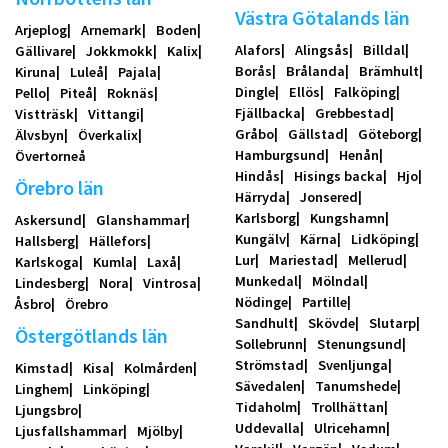
Västra Götalands län
Arjeplog
Arnemark
Boden
Alafors
Alingsås
Billdal
Gällivare
Jokkmokk
Kalix
Borås
Brålanda
Brämhult
Kiruna
Luleå
Pajala
Dingle
Ellös
Falköping
Pello
Piteå
Roknäs
Fjällbacka
Grebbestad
Vistträsk
Vittangi
Gråbo
Gällstad
Göteborg
Älvsbyn
Överkalix
Hamburgsund
Henån
Övertorneå
Hindås
Hisings backa
Hjo
Örebro län
Härryda
Jonsered
Karlsborg
Kungshamn
Askersund
Glanshammar
Kungälv
Kärna
Lidköping
Hallsberg
Hällefors
Lur
Mariestad
Mellerud
Karlskoga
Kumla
Laxå
Munkedal
Mölndal
Lindesberg
Nora
Vintrosa
Nödinge
Partille
Åsbro
Örebro
Sandhult
Skövde
Slutarp
Östergötlands län
Sollebrunn
Stenungsund
Strömstad
Svenljunga
Kimstad
Kisa
Kolmården
Sävedalen
Tanumshede
Linghem
Linköping
Tidaholm
Trollhättan
Ljungsbro
Uddevalla
Ulricehamn
Ljusfallshammar
Mjölby