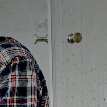
Badrumstips
Om Badplatsen
3D-badrum
Våra varumärken