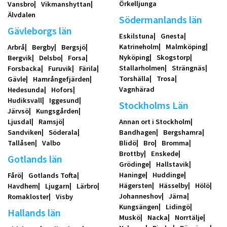
Örkelljunga
Vansbro
Vikmanshyttan
Älvdalen
Södermanlands län
Gävleborgs län
Eskilstuna
Gnesta
Katrineholm
Malmköping
Arbrå
Bergby
Bergsjö
Nyköping
Skogstorp
Bergvik
Delsbo
Forsa
Stallarholmen
Strängnäs
Forsbacka
Furuvik
Färila
Torshälla
Trosa
Gävle
Hamrångefjärden
Vagnhärad
Hedesunda
Hofors
Hudiksvall
Iggesund
Stockholms Län
Järvsö
Kungsgården
Ljusdal
Ramsjö
Annan ort i Stockholm
Sandviken
Söderala
Bandhagen
Bergshamra
Tallåsen
Valbo
Blidö
Bro
Bromma
Brottby
Enskede
Gotlands län
Grödinge
Hallstavik
Haninge
Huddinge
Fårö
Gotlands Tofta
Hägersten
Hässelby
Hölö
Havdhem
Ljugarn
Lärbro
Johanneshov
Järna
Romakloster
Visby
Kungsängen
Lidingö
Hallands län
Muskö
Nacka
Norrtälje