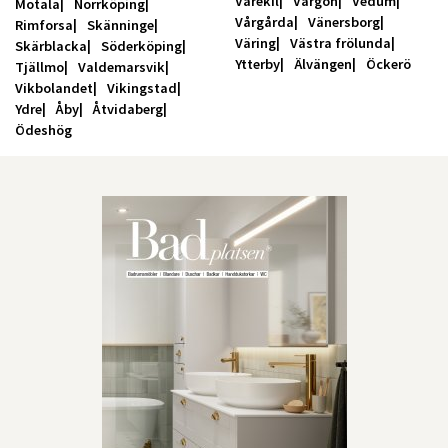
Varekil
Vargön
Vedum
Motala
Norrköping
Vårgårda
Vänersborg
Rimforsa
Skänninge
Väring
Västra frölunda
Skärblacka
Söderköping
Ytterby
Älvängen
Öckerö
Tjällmo
Valdemarsvik
Vikbolandet
Vikingstad
Ydre
Åby
Åtvidaberg
Ödeshög