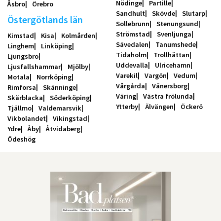
Nödinge
Partille
Åsbro
Örebro
Sandhult
Skövde
Slutarp
Östergötlands län
Sollebrunn
Stenungsund
Strömstad
Svenljunga
Kimstad
Kisa
Kolmården
Sävedalen
Tanumshede
Linghem
Linköping
Tidaholm
Trollhättan
Ljungsbro
Uddevalla
Ulricehamn
Ljusfallshammar
Mjölby
Varekil
Vargön
Vedum
Motala
Norrköping
Vårgårda
Vänersborg
Rimforsa
Skänninge
Väring
Västra frölunda
Skärblacka
Söderköping
Ytterby
Älvängen
Öckerö
Tjällmo
Valdemarsvik
Vikbolandet
Vikingstad
Ydre
Åby
Åtvidaberg
Ödeshög