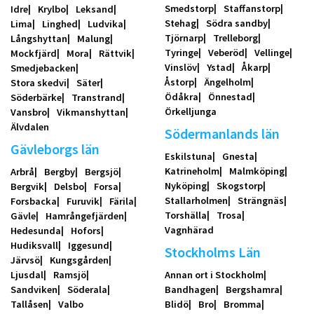
Smedstorp
Staffanstorp
Idre
Krylbo
Leksand
Stehag
Södra sandby
Lima
Linghed
Ludvika
Tjörnarp
Trelleborg
Långshyttan
Malung
Tyringe
Veberöd
Vellinge
Mockfjärd
Mora
Rättvik
Vinslöv
Ystad
Åkarp
Smedjebacken
Åstorp
Ängelholm
Stora skedvi
Säter
Ödåkra
Önnestad
Söderbärke
Transtrand
Örkelljunga
Vansbro
Vikmanshyttan
Älvdalen
Södermanlands län
Gävleborgs län
Eskilstuna
Gnesta
Katrineholm
Malmköping
Arbrå
Bergby
Bergsjö
Nyköping
Skogstorp
Bergvik
Delsbo
Forsa
Stallarholmen
Strängnäs
Forsbacka
Furuvik
Färila
Torshälla
Trosa
Gävle
Hamrångefjärden
Vagnhärad
Hedesunda
Hofors
Hudiksvall
Iggesund
Stockholms Län
Järvsö
Kungsgården
Ljusdal
Ramsjö
Annan ort i Stockholm
Sandviken
Söderala
Bandhagen
Bergshamra
Tallåsen
Valbo
Blidö
Bro
Bromma