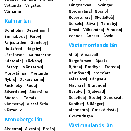
Långbäcken
Lövånger
Vetlanda
Vrigstad
Nordmaling
Norsjö
Värnamo
Robertsfors
Skellefteå
Kalmar län
Sorsele
Sävar
Tärnaby
Umeå
Vilhelmina
Vindeln
Borgholm
Degerhamn
Vännäs
Ånäset
Åsele
Emmaboda
Fårbo
Färjestaden
Gamleby
Västernorrlands län
Hultsfred
Högsby
Alnö
Arnäsvall
Järnforsen
Kalmar stad
Bergeforsen
Bjästa
Kristdala
Läckeby
Björna
Bredbyn
Fränsta
Löttorp
Mönsterås
Härnösand
Kramfors
Mörbylånga
Mörlunda
Kvissleby
Långsele
Nybro
Oskarshamn
Matfors
Njurunda
Rockneby
Ruda
Näsåker
Själevad
Silverdalen
Söderåkra
Sollefteå
Stöde
Sundsvall
Södra vi
Torsås
Söråker
Ullånger
Vimmerby
Vissefjärda
Älandsbro
Örnsköldsvik
Västervik
Överturingen
Kronobergs län
Västmanlands län
Alstermo
Alvesta
Braås