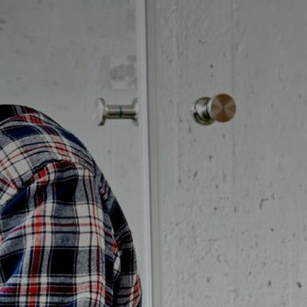
Badrumstips
Om Badplatsen
3D-badrum
Våra varumärken