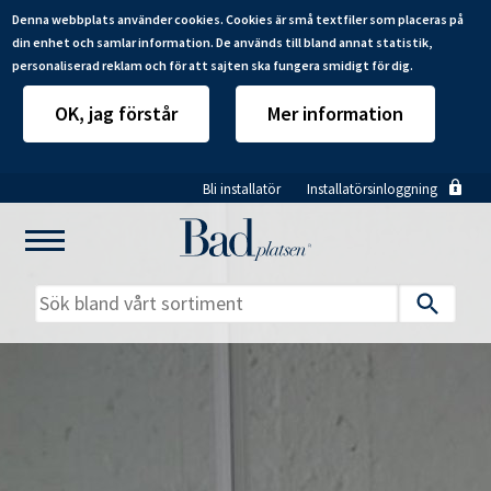
Denna webbplats använder cookies. Cookies är små textfiler som placeras på
din enhet och samlar information. De används till bland annat statistik,
personaliserad reklam och för att sajten ska fungera smidigt för dig.
OK, jag förstår
Mer information
Hoppa
Bli installatör
Installatörsinloggning
till
huvudinnehåll
Mitt badrum
Installatörer
Produkter
Se alla