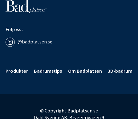
Följ oss
@badplatsen.se
Sidfot
Produkter
Badrumstips
Om Badplatsen
3D-badrum
© Copyright Badplatsen.se
Dahl Sverige AB, Bryggerivägen 9
168 67 Bromma
E-post:
badplatsen@dahl.se