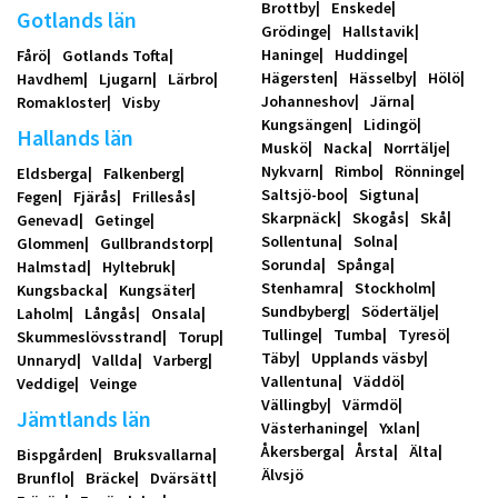
Brottby
Enskede
Gotlands län
Grödinge
Hallstavik
Haninge
Huddinge
Fårö
Gotlands Tofta
Hägersten
Hässelby
Hölö
Havdhem
Ljugarn
Lärbro
Johanneshov
Järna
Romakloster
Visby
Kungsängen
Lidingö
Hallands län
Muskö
Nacka
Norrtälje
Nykvarn
Rimbo
Rönninge
Eldsberga
Falkenberg
Saltsjö-boo
Sigtuna
Fegen
Fjärås
Frillesås
Skarpnäck
Skogås
Skå
Genevad
Getinge
Sollentuna
Solna
Glommen
Gullbrandstorp
Sorunda
Spånga
Halmstad
Hyltebruk
Stenhamra
Stockholm
Kungsbacka
Kungsäter
Sundbyberg
Södertälje
Laholm
Långås
Onsala
Tullinge
Tumba
Tyresö
Skummeslövsstrand
Torup
Täby
Upplands väsby
Unnaryd
Vallda
Varberg
Vallentuna
Väddö
Veddige
Veinge
Vällingby
Värmdö
Jämtlands län
Västerhaninge
Yxlan
Åkersberga
Årsta
Älta
Bispgården
Bruksvallarna
Älvsjö
Brunflo
Bräcke
Dvärsätt