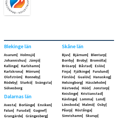
Blekinge län
Skåne län
Asarum
Holmsjö
Bjuv
Bjärnum
Blentarp
Johannishus
Jämjö
Borrby
Broby
Bromölla
Kallinge
Karlshamn
Brösarp
Båstad
Eslöv
Karlskrona
Mörrum
Finja
Fjälkinge
Furulund
Olofström
Ronneby
Förslöv
Gualöv
Hanaskog
Rödeby
Sturkö
Svängsta
Helsingborg
Hässleholm
Sölvesborg
Hästveda
Höör
Jonstorp
Knislinge
Kristianstad
Dalarnas län
Kävlinge
Lomma
Lund
Lönsboda
Malmö
Osby
Avesta
Borlänge
Enviken
Påarp
Röstånga
Falun
Furudal
Gagnef
Simrishamn
Skurup
Grangärde
Grängesberg