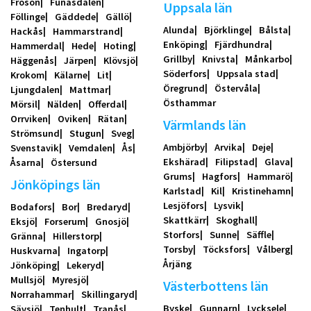
Frösön
Funäsdalen
Uppsala län
Föllinge
Gäddede
Gällö
Alunda
Björklinge
Bålsta
Hackås
Hammarstrand
Enköping
Fjärdhundra
Hammerdal
Hede
Hoting
Grillby
Knivsta
Månkarbo
Häggenås
Järpen
Klövsjö
Söderfors
Uppsala stad
Krokom
Kälarne
Lit
Öregrund
Östervåla
Ljungdalen
Mattmar
Östhammar
Mörsil
Nälden
Offerdal
Orrviken
Oviken
Rätan
Värmlands län
Strömsund
Stugun
Sveg
Ambjörby
Arvika
Deje
Svenstavik
Vemdalen
Ås
Ekshärad
Filipstad
Glava
Åsarna
Östersund
Grums
Hagfors
Hammarö
Jönköpings län
Karlstad
Kil
Kristinehamn
Lesjöfors
Lysvik
Bodafors
Bor
Bredaryd
Skattkärr
Skoghall
Eksjö
Forserum
Gnosjö
Storfors
Sunne
Säffle
Gränna
Hillerstorp
Torsby
Töcksfors
Vålberg
Huskvarna
Ingatorp
Årjäng
Jönköping
Lekeryd
Mullsjö
Myresjö
Västerbottens län
Norrahammar
Skillingaryd
Byske
Gunnarn
Lycksele
Sävsjö
Tenhult
Tranås