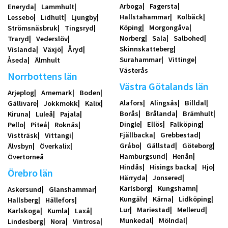
Arboga
Fagersta
Eneryda
Lammhult
Hallstahammar
Kolbäck
Lessebo
Lidhult
Ljungby
Köping
Morgongåva
Strömsnäsbruk
Tingsryd
Norberg
Sala
Salbohed
Traryd
Vederslöv
Skinnskatteberg
Vislanda
Växjö
Åryd
Surahammar
Vittinge
Åseda
Älmhult
Västerås
Norrbottens län
Västra Götalands län
Arjeplog
Arnemark
Boden
Alafors
Alingsås
Billdal
Gällivare
Jokkmokk
Kalix
Borås
Brålanda
Brämhult
Kiruna
Luleå
Pajala
Dingle
Ellös
Falköping
Pello
Piteå
Roknäs
Fjällbacka
Grebbestad
Vistträsk
Vittangi
Gråbo
Gällstad
Göteborg
Älvsbyn
Överkalix
Hamburgsund
Henån
Övertorneå
Hindås
Hisings backa
Hjo
Örebro län
Härryda
Jonsered
Karlsborg
Kungshamn
Askersund
Glanshammar
Kungälv
Kärna
Lidköping
Hallsberg
Hällefors
Lur
Mariestad
Mellerud
Karlskoga
Kumla
Laxå
Munkedal
Mölndal
Lindesberg
Nora
Vintrosa