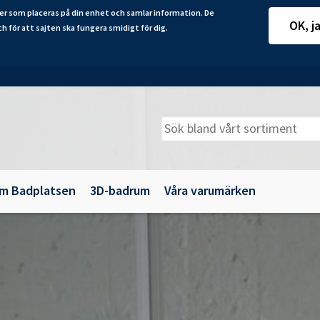
er som placeras på din enhet och samlar information. De
OK, j
ch för att sajten ska fungera smidigt för dig.
m Badplatsen
3D-badrum
Våra varumärken
adkarsväggar
Belysning
illbehör
Spegelskåp
maljbadkar
Speglar
krylbadkar
Tillbehör till badrumsmöbler
Underskåp och kommoder
Vägg- och högskåp