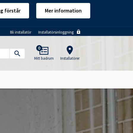
ag förstår
Mer information
Bli installatör
Installatörsinloggning
Main
0
navigation
Mitt badrum
Installatörer