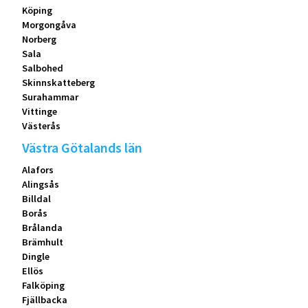
Köping
Morgongåva
Norberg
Sala
Salbohed
Skinnskatteberg
Surahammar
Vittinge
Västerås
Västra Götalands län
Alafors
Alingsås
Billdal
Borås
Brålanda
Brämhult
Dingle
Ellös
Falköping
Fjällbacka