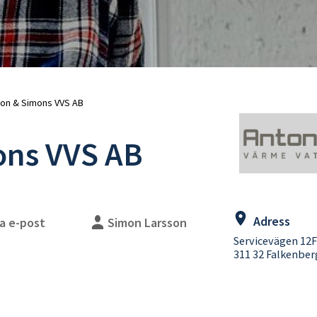
uschblandare
Duschslangar
adkarsblandare
Blandarfäste
Duschhandtag
Duschtillbehör
Takduschar
Takduschset
Takduschset för inbyggnad
on & Simons VVS AB
Takduschset badkar
ons VVS AB
lhanddukstorkar
WC-vägghängda
ombinerade (vattenburen
WC-golvstående
ed elpatron)
WC-sitsar
lpatroner
Handfat
eglerventiler
Handfat paket
Adress
a e-post
Simon Larsson
illbehör
Bottenventiler
Servicevägen 12F
Tillbehör
311 32 Falkenber
Vattenlås
WC-fixtur med cistern
WC-tryckplattor