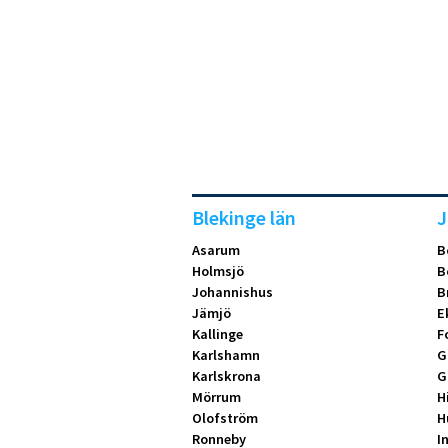
Blekinge län
J
Asarum
B
Holmsjö
B
Johannishus
B
Jämjö
E
Kallinge
F
Karlshamn
G
Karlskrona
G
Mörrum
H
Olofström
H
Ronneby
I