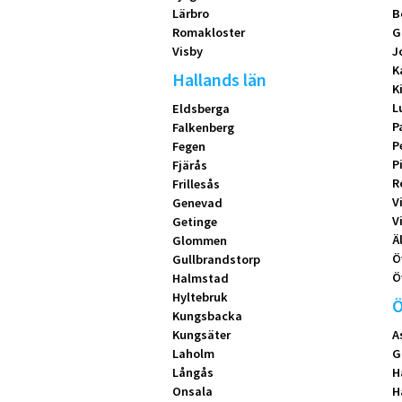
Lärbro
B
Romakloster
G
Visby
J
K
Hallands län
K
L
Eldsberga
P
Falkenberg
P
Fegen
P
Fjärås
R
Frillesås
V
Genevad
V
Getinge
Ä
Glommen
Ö
Gullbrandstorp
Ö
Halmstad
Hyltebruk
Ö
Kungsbacka
Kungsäter
A
Laholm
G
Långås
H
Onsala
H