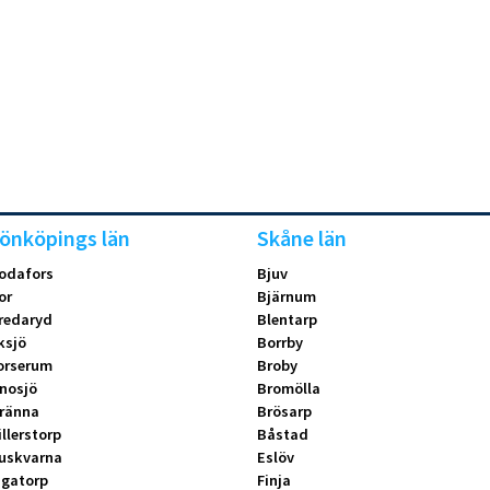
önköpings län
Skåne län
odafors
Bjuv
or
Bjärnum
redaryd
Blentarp
ksjö
Borrby
orserum
Broby
nosjö
Bromölla
ränna
Brösarp
illerstorp
Båstad
uskvarna
Eslöv
ngatorp
Finja