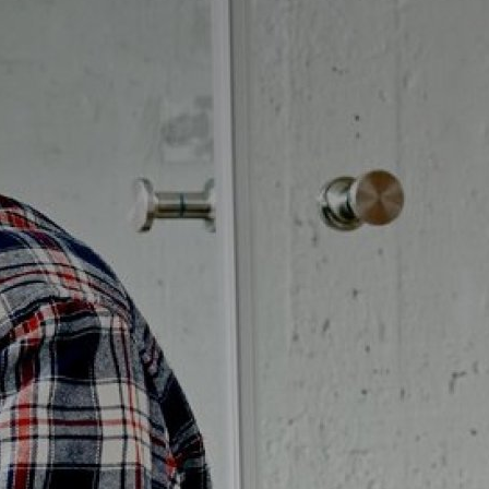
Möbelpaket
vättställsblandare
Duschset
vättställsblandare för
Duschpaket
nbyggnad
Ram med galler golvbrunn
eröringsfria
Ram golvbrunn
vättställsblandare
Avloppsarmatur och tillbehör