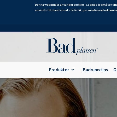
Denna webbplats använder cookies. Cookies är små textfil
används till bland annat statistik, personaliserad reklam o
Hoppa
till
huvudinnehåll
Category
Produkter
Badrumstips
O
Alterna Ariella Aqua
B
Alterna Ariella
T
Alterna Basic Aqua
E
Alterna Basic
A
Alterna Bella Aqua
Alterna Ella Aqua