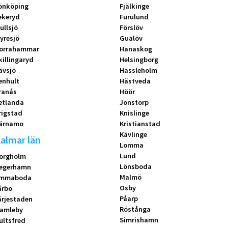
önköping
Fjälkinge
ekeryd
Furulund
ullsjö
Förslöv
yresjö
Gualöv
orrahammar
Hanaskog
killingaryd
Helsingborg
ävsjö
Hässleholm
enhult
Hästveda
ranås
Höör
etlanda
Jonstorp
rigstad
Knislinge
ärnamo
Kristianstad
Kävlinge
almar län
Lomma
Lund
orgholm
Lönsboda
egerhamn
Malmö
mmaboda
Osby
årbo
Påarp
ärjestaden
Röstånga
amleby
Simrishamn
ultsfred