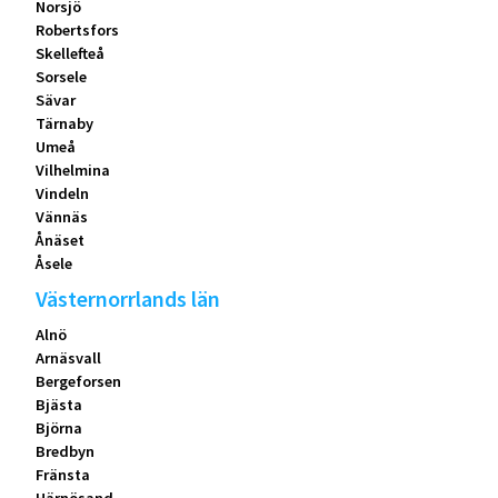
Norsjö
Robertsfors
Skellefteå
Sorsele
Sävar
Tärnaby
Umeå
Vilhelmina
Vindeln
Vännäs
Ånäset
Åsele
Västernorrlands län
Alnö
Arnäsvall
Bergeforsen
Bjästa
Björna
Bredbyn
Fränsta