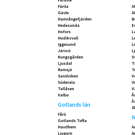
Furuvik
Färila
A
Gävle
A
Hamrångefjärden
B
Hedesunda
E
Hofors
L
Hudiksvall
L
Iggesund
L
Järvsö
L
Kungsgården
S
Ljusdal
T
Ramsjö
T
Sandviken
V
Söderala
V
Tallåsen
V
Valbo
Å
Å
Gotlands län
Ä
Fårö
N
Gotlands Tofta
Havdhem
A
Ljugarn
A