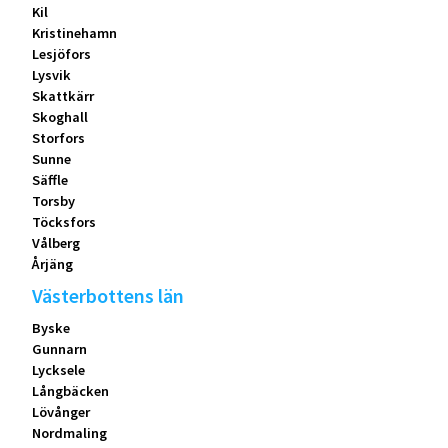
Kil
Kristinehamn
Lesjöfors
Lysvik
Skattkärr
Skoghall
Storfors
Sunne
Säffle
Torsby
Töcksfors
Vålberg
Årjäng
Västerbottens län
Byske
Gunnarn
Lycksele
Långbäcken
Lövånger
Nordmaling