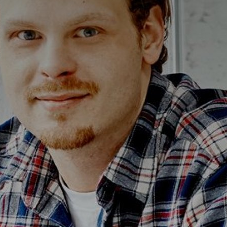
Alterna Ella
Alterna Gabriella
Alterna Isabella Aqua
Alterna Isabella
Alterna Isella Aqua
Alterna Isella
Alterna Luxor
Duravit L-Cube
Geberit Smyle Square
Geberit iCon
Ifö Option
Ifö Sense Art
Ifö Sense Modern
Ifö Sense Pro
Ifö Spira
Spegelhållare
T
Tvålkorgar
T
WC-pappershållare
i
Handduksstänger
B
Handdukskrokar
t