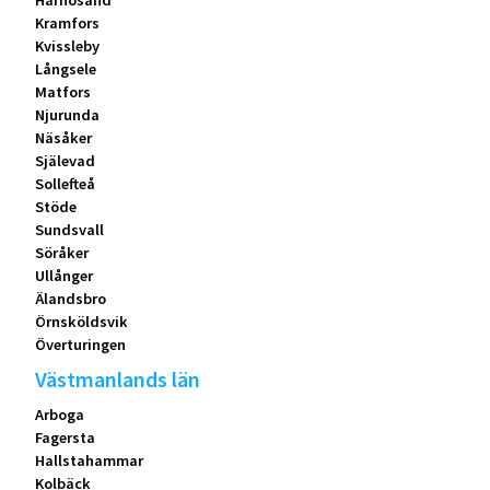
Härnösand
Kramfors
Kvissleby
Långsele
Matfors
Njurunda
Näsåker
Själevad
Sollefteå
Stöde
Sundsvall
Söråker
Ullånger
Älandsbro
Örnsköldsvik
Överturingen
Västmanlands län
Arboga
Fagersta
Hallstahammar
Kolbäck