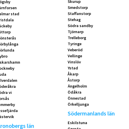
Skurup
ögsby
Smedstorp
ärnforsen
Staffanstorp
almar stad
Stehag
ristdala
Södra sandby
äckeby
Tjörnarp
öttorp
Trelleborg
önsterås
Tyringe
örbylånga
Veberöd
örlunda
Vellinge
ybro
Vinslöv
skarshamn
Ystad
ockneby
Åkarp
uda
Åstorp
ilverdalen
Ängelholm
öderåkra
Ödåkra
ödra vi
Önnestad
orsås
Örkelljunga
immerby
issefjärda
Södermanlands län
ästervik
Eskilstuna
ronobergs län
Gnesta