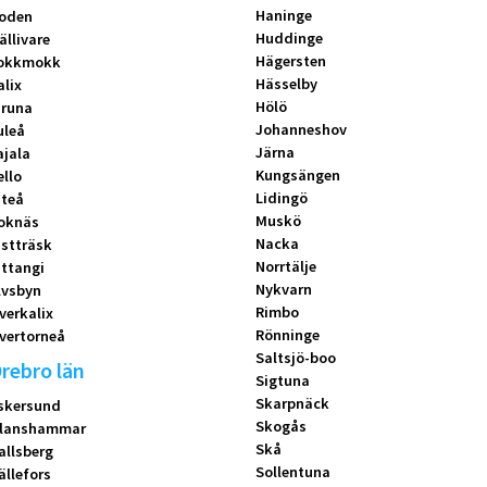
Haninge
oden
Huddinge
ällivare
Hägersten
okkmokk
Hässelby
alix
Hölö
iruna
Johanneshov
uleå
Järna
ajala
Kungsängen
ello
Lidingö
iteå
Muskö
oknäs
Nacka
istträsk
Norrtälje
ittangi
Nykvarn
lvsbyn
Rimbo
verkalix
Rönninge
vertorneå
Saltsjö-boo
rebro län
Sigtuna
Skarpnäck
skersund
Skogås
lanshammar
Skå
allsberg
Sollentuna
ällefors