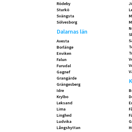
Rödeby
J
Sturkö
L
Svängsta
M
Sölvesborg
M
N
Dalarnas län
S
S
Avesta
T
Borlänge
T
Enviken
V
Falun
V
Furudal
V
Gagnef
Grangärde
K
Grängesberg
Idre
B
Krylbo
D
Leksand
E
Lima
F
Linghed
F
Ludvika
G
Långshyttan
H