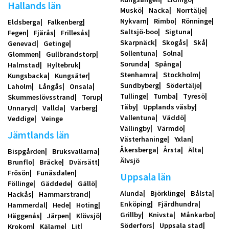
Hallands län
Muskö
Nacka
Norrtälje
Nykvarn
Rimbo
Rönninge
Eldsberga
Falkenberg
Saltsjö-boo
Sigtuna
Fegen
Fjärås
Frillesås
Skarpnäck
Skogås
Skå
Genevad
Getinge
Sollentuna
Solna
Glommen
Gullbrandstorp
Sorunda
Spånga
Halmstad
Hyltebruk
Stenhamra
Stockholm
Kungsbacka
Kungsäter
Sundbyberg
Södertälje
Laholm
Långås
Onsala
Tullinge
Tumba
Tyresö
Skummeslövsstrand
Torup
Täby
Upplands väsby
Unnaryd
Vallda
Varberg
Vallentuna
Väddö
Veddige
Veinge
Vällingby
Värmdö
Jämtlands län
Västerhaninge
Yxlan
Åkersberga
Årsta
Älta
Bispgården
Bruksvallarna
Älvsjö
Brunflo
Bräcke
Dvärsätt
Frösön
Funäsdalen
Uppsala län
Föllinge
Gäddede
Gällö
Alunda
Björklinge
Bålsta
Hackås
Hammarstrand
Enköping
Fjärdhundra
Hammerdal
Hede
Hoting
Grillby
Knivsta
Månkarbo
Häggenås
Järpen
Klövsjö
Söderfors
Uppsala stad
Krokom
Kälarne
Lit