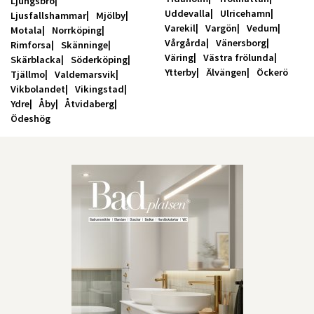
Ljungsbro
Uddevalla
Ulricehamn
Ljusfallshammar
Mjölby
Varekil
Vargön
Vedum
Motala
Norrköping
Vårgårda
Vänersborg
Rimforsa
Skänninge
Väring
Västra frölunda
Skärblacka
Söderköping
Ytterby
Älvängen
Öckerö
Tjällmo
Valdemarsvik
Vikbolandet
Vikingstad
Ydre
Åby
Åtvidaberg
Ödeshög