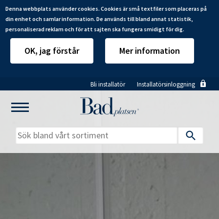
Denna webbplats använder cookies. Cookies är små textfiler som placeras på
din enhet och samlar information. De används till bland annat statistik,
personaliserad reklam och för att sajten ska fungera smidigt för dig.
OK, jag förstår
Mer information
Hoppa
Bli installatör
Installatörsinloggning
till
huvudinnehåll
Mitt badrum
Installatörer
Produkter
Se alla