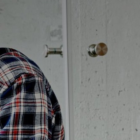
Badrumstips
Om Badplatsen
3D-badrum
Våra varumärken