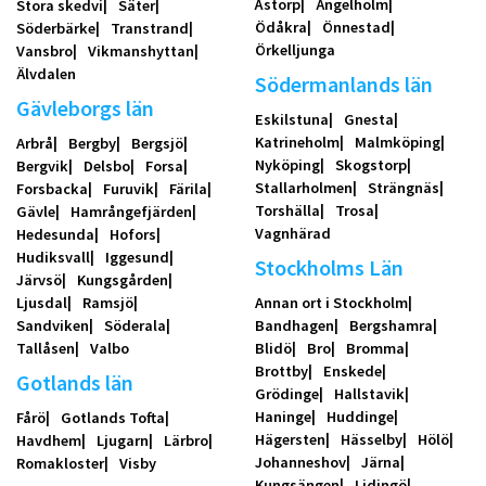
Åstorp
Ängelholm
Stora skedvi
Säter
Ödåkra
Önnestad
Söderbärke
Transtrand
Örkelljunga
Vansbro
Vikmanshyttan
Älvdalen
Södermanlands län
Gävleborgs län
Eskilstuna
Gnesta
Katrineholm
Malmköping
Arbrå
Bergby
Bergsjö
Nyköping
Skogstorp
Bergvik
Delsbo
Forsa
Stallarholmen
Strängnäs
Forsbacka
Furuvik
Färila
Torshälla
Trosa
Gävle
Hamrångefjärden
Vagnhärad
Hedesunda
Hofors
Hudiksvall
Iggesund
Stockholms Län
Järvsö
Kungsgården
Ljusdal
Ramsjö
Annan ort i Stockholm
Sandviken
Söderala
Bandhagen
Bergshamra
Tallåsen
Valbo
Blidö
Bro
Bromma
Brottby
Enskede
Gotlands län
Grödinge
Hallstavik
Haninge
Huddinge
Fårö
Gotlands Tofta
Hägersten
Hässelby
Hölö
Havdhem
Ljugarn
Lärbro
Johanneshov
Järna
Romakloster
Visby
Kungsängen
Lidingö