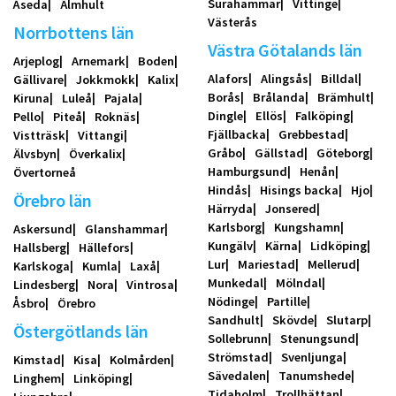
Surahammar
Vittinge
Åseda
Älmhult
Västerås
Norrbottens län
Västra Götalands län
Arjeplog
Arnemark
Boden
Alafors
Alingsås
Billdal
Gällivare
Jokkmokk
Kalix
Borås
Brålanda
Brämhult
Kiruna
Luleå
Pajala
Dingle
Ellös
Falköping
Pello
Piteå
Roknäs
Fjällbacka
Grebbestad
Vistträsk
Vittangi
Gråbo
Gällstad
Göteborg
Älvsbyn
Överkalix
Hamburgsund
Henån
Övertorneå
Hindås
Hisings backa
Hjo
Örebro län
Härryda
Jonsered
Karlsborg
Kungshamn
Askersund
Glanshammar
Kungälv
Kärna
Lidköping
Hallsberg
Hällefors
Lur
Mariestad
Mellerud
Karlskoga
Kumla
Laxå
Munkedal
Mölndal
Lindesberg
Nora
Vintrosa
Nödinge
Partille
Åsbro
Örebro
Sandhult
Skövde
Slutarp
Östergötlands län
Sollebrunn
Stenungsund
Strömstad
Svenljunga
Kimstad
Kisa
Kolmården
Sävedalen
Tanumshede
Linghem
Linköping
Tidaholm
Trollhättan