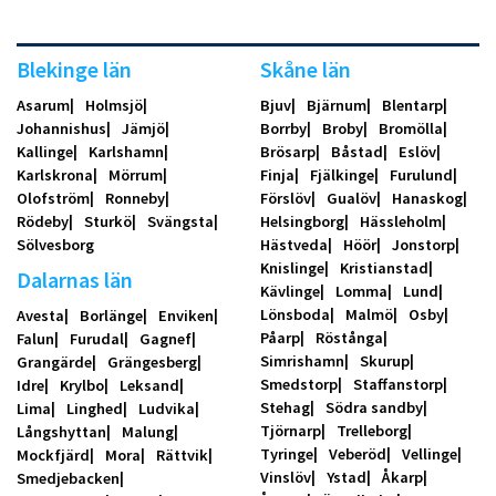
Blekinge län
Skåne län
Asarum
Holmsjö
Bjuv
Bjärnum
Blentarp
Johannishus
Jämjö
Borrby
Broby
Bromölla
Kallinge
Karlshamn
Brösarp
Båstad
Eslöv
Karlskrona
Mörrum
Finja
Fjälkinge
Furulund
Olofström
Ronneby
Förslöv
Gualöv
Hanaskog
Rödeby
Sturkö
Svängsta
Helsingborg
Hässleholm
Sölvesborg
Hästveda
Höör
Jonstorp
Knislinge
Kristianstad
Dalarnas län
Kävlinge
Lomma
Lund
Lönsboda
Malmö
Osby
Avesta
Borlänge
Enviken
Påarp
Röstånga
Falun
Furudal
Gagnef
Simrishamn
Skurup
Grangärde
Grängesberg
Smedstorp
Staffanstorp
Idre
Krylbo
Leksand
Stehag
Södra sandby
Lima
Linghed
Ludvika
Tjörnarp
Trelleborg
Långshyttan
Malung
Tyringe
Veberöd
Vellinge
Mockfjärd
Mora
Rättvik
Vinslöv
Ystad
Åkarp
Smedjebacken