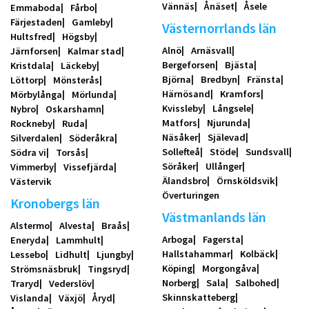
Vännäs
Ånäset
Åsele
Emmaboda
Fårbo
Färjestaden
Gamleby
Västernorrlands län
Hultsfred
Högsby
Alnö
Arnäsvall
Järnforsen
Kalmar stad
Bergeforsen
Bjästa
Kristdala
Läckeby
Björna
Bredbyn
Fränsta
Löttorp
Mönsterås
Härnösand
Kramfors
Mörbylånga
Mörlunda
Kvissleby
Långsele
Nybro
Oskarshamn
Matfors
Njurunda
Rockneby
Ruda
Näsåker
Själevad
Silverdalen
Söderåkra
Sollefteå
Stöde
Sundsvall
Södra vi
Torsås
Söråker
Ullånger
Vimmerby
Vissefjärda
Älandsbro
Örnsköldsvik
Västervik
Överturingen
Kronobergs län
Västmanlands län
Alstermo
Alvesta
Braås
Arboga
Fagersta
Eneryda
Lammhult
Hallstahammar
Kolbäck
Lessebo
Lidhult
Ljungby
Köping
Morgongåva
Strömsnäsbruk
Tingsryd
Norberg
Sala
Salbohed
Traryd
Vederslöv
Skinnskatteberg
Vislanda
Växjö
Åryd