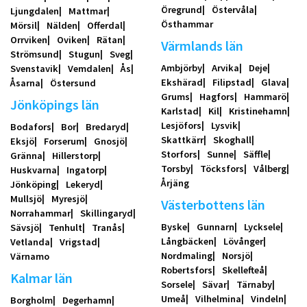
Öregrund
Östervåla
Ljungdalen
Mattmar
Östhammar
Mörsil
Nälden
Offerdal
Orrviken
Oviken
Rätan
Värmlands län
Strömsund
Stugun
Sveg
Ambjörby
Arvika
Deje
Svenstavik
Vemdalen
Ås
Ekshärad
Filipstad
Glava
Åsarna
Östersund
Grums
Hagfors
Hammarö
Jönköpings län
Karlstad
Kil
Kristinehamn
Lesjöfors
Lysvik
Bodafors
Bor
Bredaryd
Skattkärr
Skoghall
Eksjö
Forserum
Gnosjö
Storfors
Sunne
Säffle
Gränna
Hillerstorp
Torsby
Töcksfors
Vålberg
Huskvarna
Ingatorp
Årjäng
Jönköping
Lekeryd
Mullsjö
Myresjö
Västerbottens län
Norrahammar
Skillingaryd
Byske
Gunnarn
Lycksele
Sävsjö
Tenhult
Tranås
Långbäcken
Lövånger
Vetlanda
Vrigstad
Nordmaling
Norsjö
Värnamo
Robertsfors
Skellefteå
Kalmar län
Sorsele
Sävar
Tärnaby
Umeå
Vilhelmina
Vindeln
Borgholm
Degerhamn