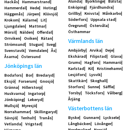
Alunda
Björklinge
Bålsta
Hackås
Hammarstrand
Enköping
Fjärdhundra
Hammerdal
Hede
Hoting
Grillby
Knivsta
Månkarbo
Häggenås
Järpen
Klövsjö
Söderfors
Uppsala stad
Krokom
Kälarne
Lit
Öregrund
Östervåla
Ljungdalen
Mattmar
Östhammar
Mörsil
Nälden
Offerdal
Orrviken
Oviken
Rätan
Värmlands län
Strömsund
Stugun
Sveg
Ambjörby
Arvika
Deje
Svenstavik
Vemdalen
Ås
Ekshärad
Filipstad
Glava
Åsarna
Östersund
Grums
Hagfors
Hammarö
Jönköpings län
Karlstad
Kil
Kristinehamn
Lesjöfors
Lysvik
Bodafors
Bor
Bredaryd
Skattkärr
Skoghall
Eksjö
Forserum
Gnosjö
Storfors
Sunne
Säffle
Gränna
Hillerstorp
Torsby
Töcksfors
Vålberg
Huskvarna
Ingatorp
Årjäng
Jönköping
Lekeryd
Mullsjö
Myresjö
Västerbottens län
Norrahammar
Skillingaryd
Byske
Gunnarn
Lycksele
Sävsjö
Tenhult
Tranås
Långbäcken
Lövånger
Vetlanda
Vrigstad
Nordmaling
Norsjö