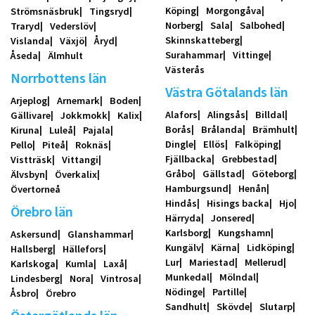
Köping
Morgongåva
Strömsnäsbruk
Tingsryd
Norberg
Sala
Salbohed
Traryd
Vederslöv
Skinnskatteberg
Vislanda
Växjö
Åryd
Surahammar
Vittinge
Åseda
Älmhult
Västerås
Norrbottens län
Västra Götalands län
Arjeplog
Arnemark
Boden
Alafors
Alingsås
Billdal
Gällivare
Jokkmokk
Kalix
Borås
Brålanda
Brämhult
Kiruna
Luleå
Pajala
Dingle
Ellös
Falköping
Pello
Piteå
Roknäs
Fjällbacka
Grebbestad
Vistträsk
Vittangi
Gråbo
Gällstad
Göteborg
Älvsbyn
Överkalix
Hamburgsund
Henån
Övertorneå
Hindås
Hisings backa
Hjo
Örebro län
Härryda
Jonsered
Karlsborg
Kungshamn
Askersund
Glanshammar
Kungälv
Kärna
Lidköping
Hallsberg
Hällefors
Lur
Mariestad
Mellerud
Karlskoga
Kumla
Laxå
Munkedal
Mölndal
Lindesberg
Nora
Vintrosa
Nödinge
Partille
Åsbro
Örebro
Sandhult
Skövde
Slutarp