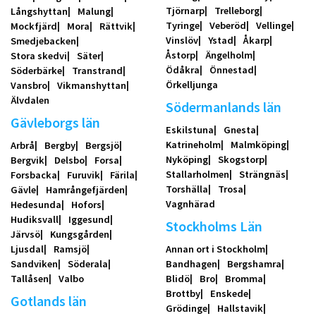
Tjörnarp
Trelleborg
Långshyttan
Malung
Tyringe
Veberöd
Vellinge
Mockfjärd
Mora
Rättvik
Vinslöv
Ystad
Åkarp
Smedjebacken
Åstorp
Ängelholm
Stora skedvi
Säter
Ödåkra
Önnestad
Söderbärke
Transtrand
Örkelljunga
Vansbro
Vikmanshyttan
Älvdalen
Södermanlands län
Gävleborgs län
Eskilstuna
Gnesta
Katrineholm
Malmköping
Arbrå
Bergby
Bergsjö
Nyköping
Skogstorp
Bergvik
Delsbo
Forsa
Stallarholmen
Strängnäs
Forsbacka
Furuvik
Färila
Torshälla
Trosa
Gävle
Hamrångefjärden
Vagnhärad
Hedesunda
Hofors
Hudiksvall
Iggesund
Stockholms Län
Järvsö
Kungsgården
Ljusdal
Ramsjö
Annan ort i Stockholm
Sandviken
Söderala
Bandhagen
Bergshamra
Tallåsen
Valbo
Blidö
Bro
Bromma
Brottby
Enskede
Gotlands län
Grödinge
Hallstavik