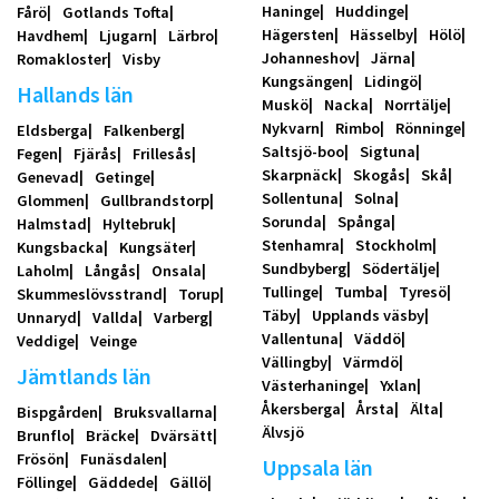
Haninge
Huddinge
Fårö
Gotlands Tofta
Hägersten
Hässelby
Hölö
Havdhem
Ljugarn
Lärbro
Johanneshov
Järna
Romakloster
Visby
Kungsängen
Lidingö
Hallands län
Muskö
Nacka
Norrtälje
Nykvarn
Rimbo
Rönninge
Eldsberga
Falkenberg
Saltsjö-boo
Sigtuna
Fegen
Fjärås
Frillesås
Skarpnäck
Skogås
Skå
Genevad
Getinge
Sollentuna
Solna
Glommen
Gullbrandstorp
Sorunda
Spånga
Halmstad
Hyltebruk
Stenhamra
Stockholm
Kungsbacka
Kungsäter
Sundbyberg
Södertälje
Laholm
Långås
Onsala
Tullinge
Tumba
Tyresö
Skummeslövsstrand
Torup
Täby
Upplands väsby
Unnaryd
Vallda
Varberg
Vallentuna
Väddö
Veddige
Veinge
Vällingby
Värmdö
Jämtlands län
Västerhaninge
Yxlan
Åkersberga
Årsta
Älta
Bispgården
Bruksvallarna
Älvsjö
Brunflo
Bräcke
Dvärsätt
Frösön
Funäsdalen
Uppsala län
Föllinge
Gäddede
Gällö