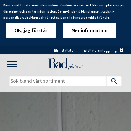
Denna webbplats använder cookies. Cookies är små textfiler som placeras på
din enhet och samlar information. De används till bland annat statistik,
personaliserad reklam och för att sajten ska fungera smidigt för dig.
OK, jag förstår
Mer information
Hoppa
Bli installatör
Installatörsinloggning
till
huvudinnehåll
Mitt badrum
Installatörer
Produkter
Se alla