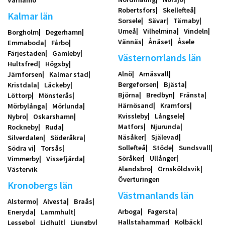
Värnamo
Robertsfors
Skellefteå
Kalmar län
Sorsele
Sävar
Tärnaby
Umeå
Vilhelmina
Vindeln
Borgholm
Degerhamn
Vännäs
Ånäset
Åsele
Emmaboda
Fårbo
Färjestaden
Gamleby
Västernorrlands län
Hultsfred
Högsby
Alnö
Arnäsvall
Järnforsen
Kalmar stad
Bergeforsen
Bjästa
Kristdala
Läckeby
Björna
Bredbyn
Fränsta
Löttorp
Mönsterås
Härnösand
Kramfors
Mörbylånga
Mörlunda
Kvissleby
Långsele
Nybro
Oskarshamn
Matfors
Njurunda
Rockneby
Ruda
Näsåker
Själevad
Silverdalen
Söderåkra
Sollefteå
Stöde
Sundsvall
Södra vi
Torsås
Söråker
Ullånger
Vimmerby
Vissefjärda
Älandsbro
Örnsköldsvik
Västervik
Överturingen
Kronobergs län
Västmanlands län
Alstermo
Alvesta
Braås
Arboga
Fagersta
Eneryda
Lammhult
Hallstahammar
Kolbäck
Lessebo
Lidhult
Ljungby