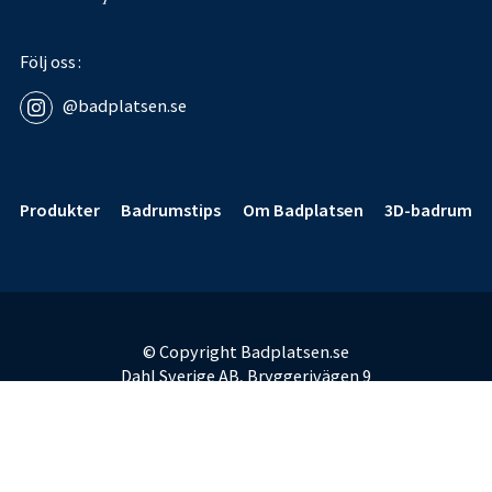
Följ oss
@badplatsen.se
Sidfot
Produkter
Badrumstips
Om Badplatsen
3D-badrum
© Copyright Badplatsen.se
Dahl Sverige AB, Bryggerivägen 9
168 67 Bromma
E-post:
badplatsen@dahl.se