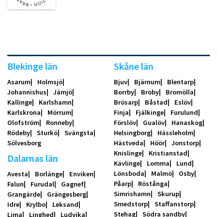
Blekinge län
Skåne län
Asarum
Holmsjö
Bjuv
Bjärnum
Blentarp
Johannishus
Jämjö
Borrby
Broby
Bromölla
Kallinge
Karlshamn
Brösarp
Båstad
Eslöv
Karlskrona
Mörrum
Finja
Fjälkinge
Furulund
Olofström
Ronneby
Förslöv
Gualöv
Hanaskog
Rödeby
Sturkö
Svängsta
Helsingborg
Hässleholm
Sölvesborg
Hästveda
Höör
Jonstorp
Knislinge
Kristianstad
Dalarnas län
Kävlinge
Lomma
Lund
Lönsboda
Malmö
Osby
Avesta
Borlänge
Enviken
Påarp
Röstånga
Falun
Furudal
Gagnef
Simrishamn
Skurup
Grangärde
Grängesberg
Smedstorp
Staffanstorp
Idre
Krylbo
Leksand
Stehag
Södra sandby
Lima
Linghed
Ludvika