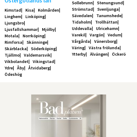
Östergötlands län
Sollebrunn
Stenungsund
Strömstad
Svenljunga
Kimstad
Kisa
Kolmården
Sävedalen
Tanumshede
Linghem
Linköping
Tidaholm
Trollhättan
Ljungsbro
Uddevalla
Ulricehamn
Ljusfallshammar
Mjölby
Varekil
Vargön
Vedum
Motala
Norrköping
Vårgårda
Vänersborg
Rimforsa
Skänninge
Väring
Västra frölunda
Skärblacka
Söderköping
Ytterby
Älvängen
Öckerö
Tjällmo
Valdemarsvik
Vikbolandet
Vikingstad
Ydre
Åby
Åtvidaberg
Ödeshög