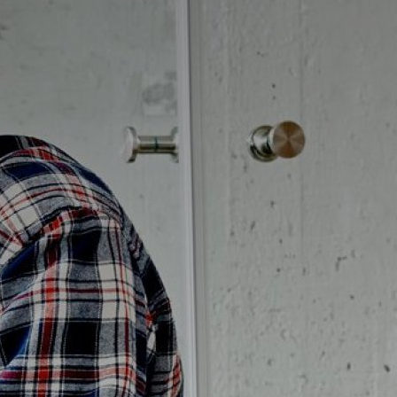
Badrumstips
Om Badplatsen
3D-badrum
Våra varumärken