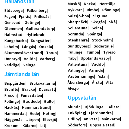
Hallands län
Muskö
Nacka
Norrtälje
Nykvarn
Rimbo
Rönninge
Eldsberga
Falkenberg
Saltsjö-boo
Sigtuna
Fegen
Fjärås
Frillesås
Skarpnäck
Skogås
Skå
Genevad
Getinge
Sollentuna
Solna
Glommen
Gullbrandstorp
Sorunda
Spånga
Halmstad
Hyltebruk
Stenhamra
Stockholm
Kungsbacka
Kungsäter
Sundbyberg
Södertälje
Laholm
Långås
Onsala
Tullinge
Tumba
Tyresö
Skummeslövsstrand
Torup
Täby
Upplands väsby
Unnaryd
Vallda
Varberg
Vallentuna
Väddö
Veddige
Veinge
Vällingby
Värmdö
Jämtlands län
Västerhaninge
Yxlan
Åkersberga
Årsta
Älta
Bispgården
Bruksvallarna
Älvsjö
Brunflo
Bräcke
Dvärsätt
Frösön
Funäsdalen
Uppsala län
Föllinge
Gäddede
Gällö
Alunda
Björklinge
Bålsta
Hackås
Hammarstrand
Enköping
Fjärdhundra
Hammerdal
Hede
Hoting
Grillby
Knivsta
Månkarbo
Häggenås
Järpen
Klövsjö
Söderfors
Uppsala stad
Krokom
Kälarne
Lit