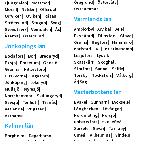
Öregrund
Östervåla
Ljungdalen
Mattmar
Östhammar
Mörsil
Nälden
Offerdal
Orrviken
Oviken
Rätan
Värmlands län
Strömsund
Stugun
Sveg
Ambjörby
Arvika
Deje
Svenstavik
Vemdalen
Ås
Ekshärad
Filipstad
Glava
Åsarna
Östersund
Grums
Hagfors
Hammarö
Jönköpings län
Karlstad
Kil
Kristinehamn
Lesjöfors
Lysvik
Bodafors
Bor
Bredaryd
Skattkärr
Skoghall
Eksjö
Forserum
Gnosjö
Storfors
Sunne
Säffle
Gränna
Hillerstorp
Torsby
Töcksfors
Vålberg
Huskvarna
Ingatorp
Årjäng
Jönköping
Lekeryd
Mullsjö
Myresjö
Västerbottens län
Norrahammar
Skillingaryd
Byske
Gunnarn
Lycksele
Sävsjö
Tenhult
Tranås
Långbäcken
Lövånger
Vetlanda
Vrigstad
Nordmaling
Norsjö
Värnamo
Robertsfors
Skellefteå
Kalmar län
Sorsele
Sävar
Tärnaby
Umeå
Vilhelmina
Vindeln
Borgholm
Degerhamn