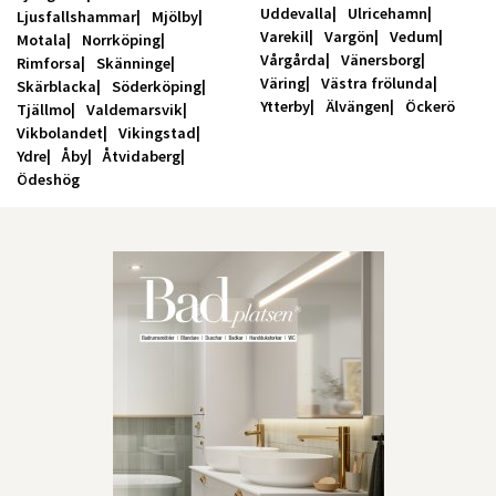
Uddevalla
Ulricehamn
Ljusfallshammar
Mjölby
Varekil
Vargön
Vedum
Motala
Norrköping
Vårgårda
Vänersborg
Rimforsa
Skänninge
Väring
Västra frölunda
Skärblacka
Söderköping
Ytterby
Älvängen
Öckerö
Tjällmo
Valdemarsvik
Vikbolandet
Vikingstad
Ydre
Åby
Åtvidaberg
Ödeshög