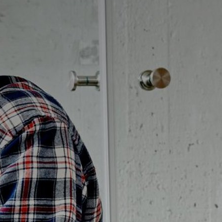
Badrumstips
Om Badplatsen
3D-badrum
Våra varumärken