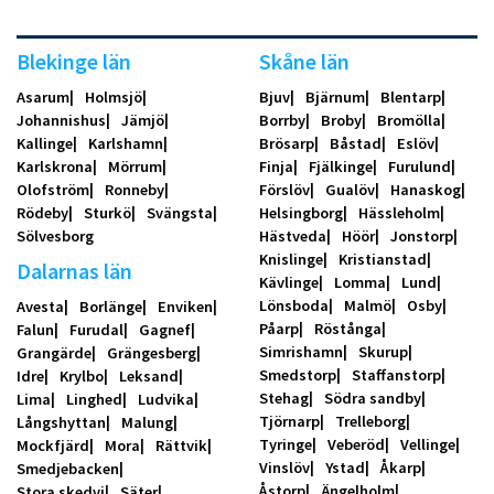
Blekinge län
Skåne län
Asarum
Holmsjö
Bjuv
Bjärnum
Blentarp
Johannishus
Jämjö
Borrby
Broby
Bromölla
Kallinge
Karlshamn
Brösarp
Båstad
Eslöv
Karlskrona
Mörrum
Finja
Fjälkinge
Furulund
Olofström
Ronneby
Förslöv
Gualöv
Hanaskog
Rödeby
Sturkö
Svängsta
Helsingborg
Hässleholm
Sölvesborg
Hästveda
Höör
Jonstorp
Knislinge
Kristianstad
Dalarnas län
Kävlinge
Lomma
Lund
Lönsboda
Malmö
Osby
Avesta
Borlänge
Enviken
Påarp
Röstånga
Falun
Furudal
Gagnef
Simrishamn
Skurup
Grangärde
Grängesberg
Smedstorp
Staffanstorp
Idre
Krylbo
Leksand
Stehag
Södra sandby
Lima
Linghed
Ludvika
Tjörnarp
Trelleborg
Långshyttan
Malung
Tyringe
Veberöd
Vellinge
Mockfjärd
Mora
Rättvik
Vinslöv
Ystad
Åkarp
Smedjebacken
Åstorp
Ängelholm
Stora skedvi
Säter