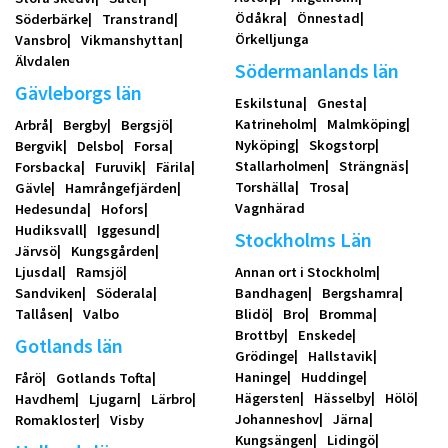
Ödåkra
Önnestad
Söderbärke
Transtrand
Örkelljunga
Vansbro
Vikmanshyttan
Älvdalen
Södermanlands län
Gävleborgs län
Eskilstuna
Gnesta
Katrineholm
Malmköping
Arbrå
Bergby
Bergsjö
Nyköping
Skogstorp
Bergvik
Delsbo
Forsa
Stallarholmen
Strängnäs
Forsbacka
Furuvik
Färila
Torshälla
Trosa
Gävle
Hamrångefjärden
Vagnhärad
Hedesunda
Hofors
Hudiksvall
Iggesund
Stockholms Län
Järvsö
Kungsgården
Ljusdal
Ramsjö
Annan ort i Stockholm
Sandviken
Söderala
Bandhagen
Bergshamra
Tallåsen
Valbo
Blidö
Bro
Bromma
Brottby
Enskede
Gotlands län
Grödinge
Hallstavik
Haninge
Huddinge
Fårö
Gotlands Tofta
Hägersten
Hässelby
Hölö
Havdhem
Ljugarn
Lärbro
Johanneshov
Järna
Romakloster
Visby
Kungsängen
Lidingö