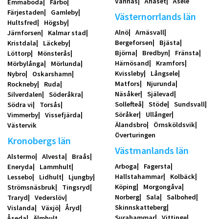
Vännäs
Ånäset
Åsele
Emmaboda
Fårbo
Färjestaden
Gamleby
Västernorrlands län
Hultsfred
Högsby
Alnö
Arnäsvall
Järnforsen
Kalmar stad
Bergeforsen
Bjästa
Kristdala
Läckeby
Björna
Bredbyn
Fränsta
Löttorp
Mönsterås
Härnösand
Kramfors
Mörbylånga
Mörlunda
Kvissleby
Långsele
Nybro
Oskarshamn
Matfors
Njurunda
Rockneby
Ruda
Näsåker
Själevad
Silverdalen
Söderåkra
Sollefteå
Stöde
Sundsvall
Södra vi
Torsås
Söråker
Ullånger
Vimmerby
Vissefjärda
Älandsbro
Örnsköldsvik
Västervik
Överturingen
Kronobergs län
Västmanlands län
Alstermo
Alvesta
Braås
Arboga
Fagersta
Eneryda
Lammhult
Hallstahammar
Kolbäck
Lessebo
Lidhult
Ljungby
Köping
Morgongåva
Strömsnäsbruk
Tingsryd
Norberg
Sala
Salbohed
Traryd
Vederslöv
Skinnskatteberg
Vislanda
Växjö
Åryd
Surahammar
Vittinge
Åseda
Älmhult