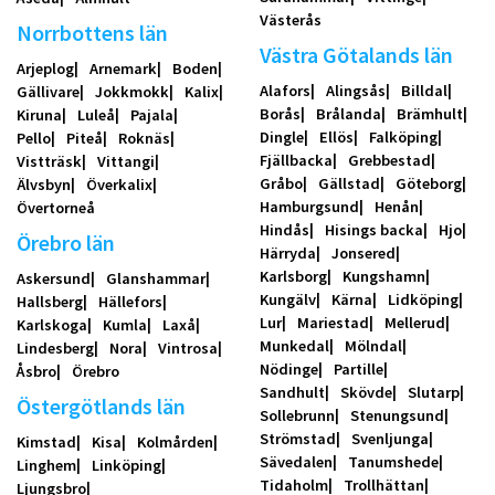
Västerås
Norrbottens län
Västra Götalands län
Arjeplog
Arnemark
Boden
Alafors
Alingsås
Billdal
Gällivare
Jokkmokk
Kalix
Borås
Brålanda
Brämhult
Kiruna
Luleå
Pajala
Dingle
Ellös
Falköping
Pello
Piteå
Roknäs
Fjällbacka
Grebbestad
Vistträsk
Vittangi
Gråbo
Gällstad
Göteborg
Älvsbyn
Överkalix
Hamburgsund
Henån
Övertorneå
Hindås
Hisings backa
Hjo
Örebro län
Härryda
Jonsered
Karlsborg
Kungshamn
Askersund
Glanshammar
Kungälv
Kärna
Lidköping
Hallsberg
Hällefors
Lur
Mariestad
Mellerud
Karlskoga
Kumla
Laxå
Munkedal
Mölndal
Lindesberg
Nora
Vintrosa
Nödinge
Partille
Åsbro
Örebro
Sandhult
Skövde
Slutarp
Östergötlands län
Sollebrunn
Stenungsund
Strömstad
Svenljunga
Kimstad
Kisa
Kolmården
Sävedalen
Tanumshede
Linghem
Linköping
Tidaholm
Trollhättan
Ljungsbro