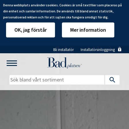
Denna webbplats använder cookies. Cookies är små textfiler som placeras på
din enhet och samlar information. De används till bland annat statistik,
personaliserad reklam och för att sajten ska fungera smidigt för dig.
OK, jag förstår
Mer information
Hoppa
Bli installatör
Installatörsinloggning
till
huvudinnehåll
Mitt badrum
Installatörer
Produkter
Se alla