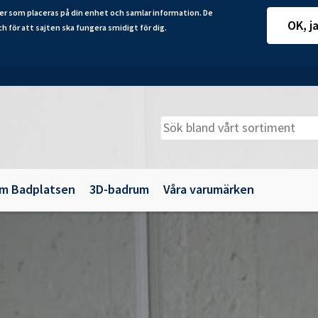
er som placeras på din enhet och samlar information. De
OK, j
ch för att sajten ska fungera smidigt för dig.
m Badplatsen
3D-badrum
Våra varumärken
adkarsväggar
Belysning
illbehör
Spegelskåp
maljbadkar
Speglar
krylbadkar
Tillbehör till badrumsmöbler
Underskåp och kommoder
Vägg- och högskåp