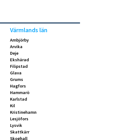
Värmlands län
Ambjörby
Arvika
Deje
Ekshärad
Filipstad
Glava
Grums
Hagfors
Hammarö
Karlstad
Kil
Kristinehamn
Lesjöfors
Lysvik
Skattkärr
Skoghall