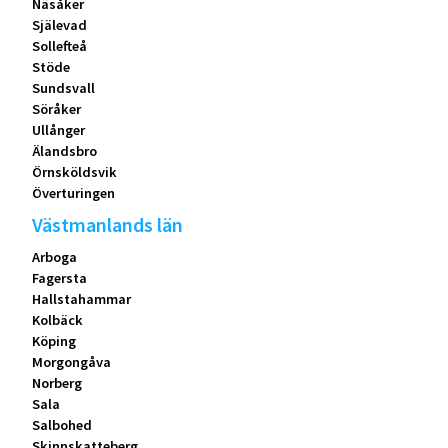
Näsåker
Själevad
Sollefteå
Stöde
Sundsvall
Söråker
Ullånger
Älandsbro
Örnsköldsvik
Överturingen
Västmanlands län
Arboga
Fagersta
Hallstahammar
Kolbäck
Köping
Morgongåva
Norberg
Sala
Salbohed
Skinnskatteberg