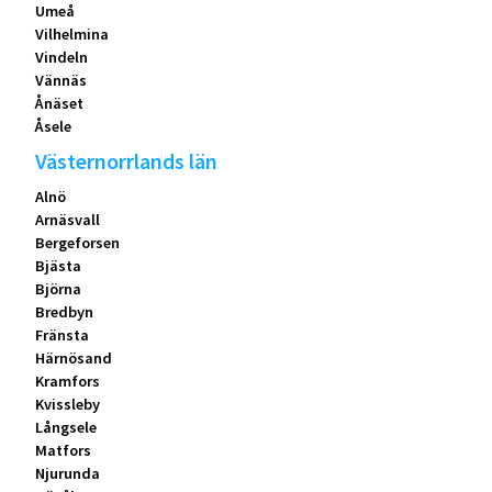
Umeå
Vilhelmina
Vindeln
Vännäs
Ånäset
Åsele
Västernorrlands län
Alnö
Arnäsvall
Bergeforsen
Bjästa
Björna
Bredbyn
Fränsta
Härnösand
Kramfors
Kvissleby
Långsele
Matfors
Njurunda