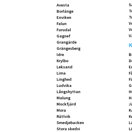
S
Avesta
T
Borlänge
T
Enviken
V
Falun
V
Furudal
V
Gagnef
Grangärde
K
Grängesberg
Idre
B
Krylbo
D
Leksand
E
Lima
F
Linghed
F
Ludvika
G
Långshyttan
H
Malung
H
Mockfjärd
J
Mora
K
Rättvik
K
Smedjebacken
L
Stora skedvi
L