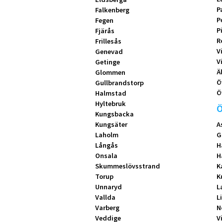
P
Falkenberg
P
Fegen
P
Fjärås
R
Frillesås
V
Genevad
V
Getinge
Ä
Glommen
Ö
Gullbrandstorp
Ö
Halmstad
Hyltebruk
Ö
Kungsbacka
Kungsäter
A
Laholm
G
Långås
H
Onsala
H
Skummeslövsstrand
K
Torup
K
Unnaryd
L
Vallda
L
Varberg
N
Veddige
V