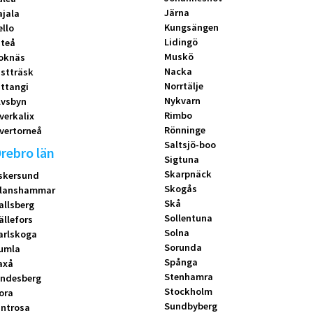
Järna
ajala
Kungsängen
ello
Lidingö
iteå
Muskö
oknäs
Nacka
istträsk
Norrtälje
ittangi
Nykvarn
lvsbyn
Rimbo
verkalix
Rönninge
vertorneå
Saltsjö-boo
rebro län
Sigtuna
Skarpnäck
skersund
Skogås
lanshammar
Skå
allsberg
Sollentuna
ällefors
Solna
arlskoga
Sorunda
umla
Spånga
axå
Stenhamra
indesberg
Stockholm
ora
Sundbyberg
introsa