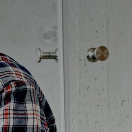
Möbelpaket
vättställsblandare
Duschset
vättställsblandare för
Duschpaket
nbyggnad
Ram med galler golvbrunn
eröringsfria
Ram golvbrunn
vättställsblandare
Avloppsarmatur och tillbehör