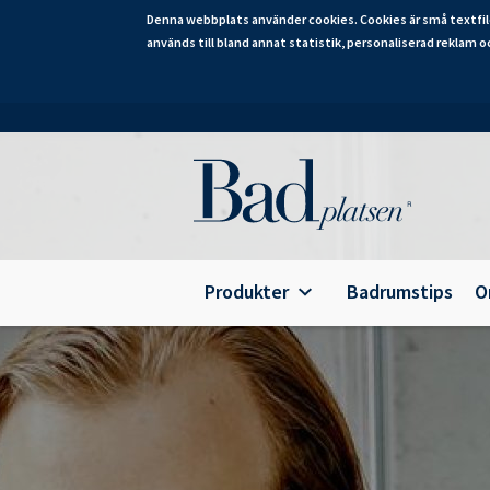
Denna webbplats använder cookies. Cookies är små textfil
används till bland annat statistik, personaliserad reklam o
Hoppa
till
huvudinnehåll
Category
Produkter
Badrumstips
O
Alterna Ariella Aqua
B
Alterna Ariella
T
Alterna Basic Aqua
E
Alterna Basic
A
Alterna Bella Aqua
Alterna Ella Aqua