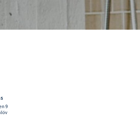
ss
en 9
alöv