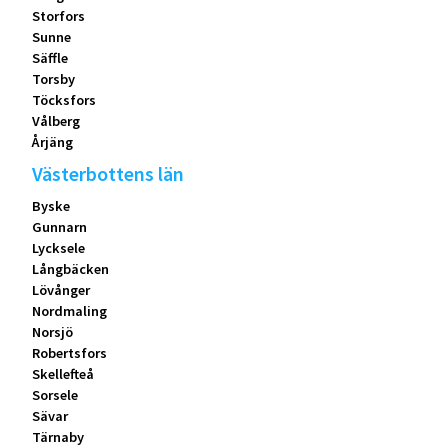
Storfors
Sunne
Säffle
Torsby
Töcksfors
Vålberg
Årjäng
Västerbottens län
Byske
Gunnarn
Lycksele
Långbäcken
Lövånger
Nordmaling
Norsjö
Robertsfors
Skellefteå
Sorsele
Sävar
Tärnaby