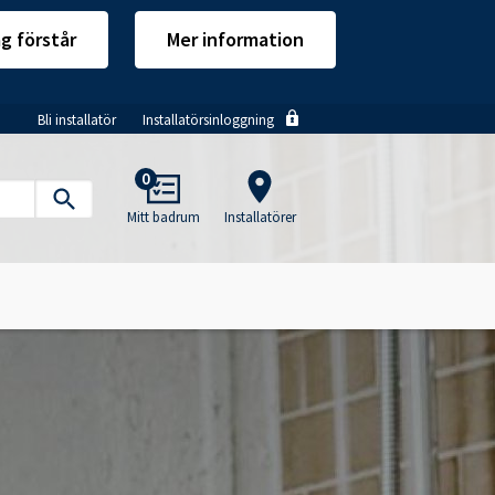
ag förstår
Mer information
Bli installatör
Installatörsinloggning
Main
0
navigation
Mitt badrum
Installatörer