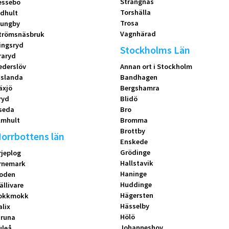
Strängnäs
essebo
Torshälla
idhult
Trosa
jungby
Vagnhärad
trömsnäsbruk
ingsryd
Stockholms Län
raryd
ederslöv
Annan ort i Stockholm
islanda
Bandhagen
äxjö
Bergshamra
ryd
Blidö
seda
Bro
lmhult
Bromma
Brottby
orrbottens län
Enskede
Grödinge
rjeplog
Hallstavik
rnemark
Haninge
oden
Huddinge
ällivare
Hägersten
okkmokk
Hässelby
alix
Hölö
iruna
Johanneshov
uleå