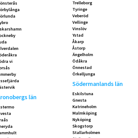
Trelleborg
önsterås
Tyringe
örbylånga
Veberöd
örlunda
Vellinge
ybro
Vinslöv
skarshamn
Ystad
ockneby
Åkarp
uda
Åstorp
ilverdalen
Ängelholm
öderåkra
Ödåkra
ödra vi
Önnestad
orsås
Örkelljunga
immerby
issefjärda
Södermanlands län
ästervik
Eskilstuna
ronobergs län
Gnesta
Katrineholm
lstermo
Malmköping
lvesta
Nyköping
raås
Skogstorp
neryda
Stallarholmen
ammhult