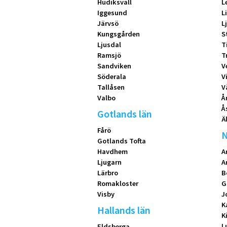
Hudiksvall
L
Iggesund
L
Järvsö
L
Kungsgården
S
Ljusdal
T
Ramsjö
T
Sandviken
V
Söderala
V
Tallåsen
V
Valbo
Å
Å
Gotlands län
Ä
Fårö
N
Gotlands Tofta
Havdhem
A
Ljugarn
A
Lärbro
B
Romakloster
G
Visby
J
K
Hallands län
K
L
Eldsberga