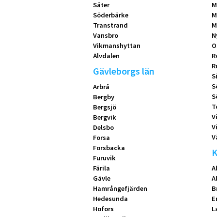
Säter
M
Söderbärke
M
Transtrand
M
Vansbro
N
Vikmanshyttan
O
Älvdalen
R
R
Gävleborgs län
S
S
Arbrå
S
Bergby
T
Bergsjö
V
Bergvik
V
Delsbo
V
Forsa
Forsbacka
K
Furuvik
Färila
A
Gävle
A
Hamrångefjärden
B
Hedesunda
E
Hofors
L