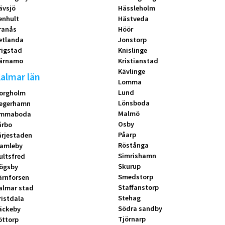
ävsjö
Hässleholm
enhult
Hästveda
ranås
Höör
etlanda
Jonstorp
rigstad
Knislinge
ärnamo
Kristianstad
Kävlinge
almar län
Lomma
Lund
orgholm
Lönsboda
egerhamn
Malmö
mmaboda
Osby
årbo
Påarp
ärjestaden
Röstånga
amleby
Simrishamn
ultsfred
Skurup
ögsby
Smedstorp
ärnforsen
Staffanstorp
almar stad
Stehag
ristdala
Södra sandby
äckeby
Tjörnarp
öttorp