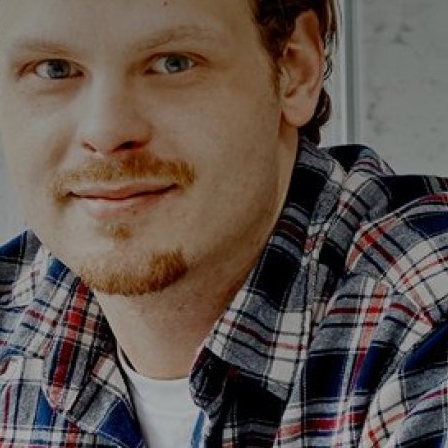
Alterna Ella
Alterna Gabriella
Alterna Isabella Aqua
Alterna Isabella
Alterna Isella Aqua
Alterna Isella
Alterna Luxor
Duravit L-Cube
Geberit Smyle Square
Geberit iCon
Ifö Option
Ifö Sense Art
Ifö Sense Modern
Ifö Sense Pro
Ifö Spira
Spegelhållare
T
Tvålkorgar
T
WC-pappershållare
i
Handduksstänger
B
Handdukskrokar
t