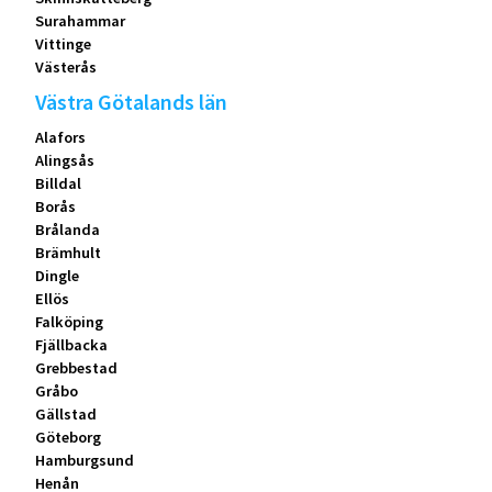
Surahammar
Vittinge
Västerås
Västra Götalands län
Alafors
Alingsås
Billdal
Borås
Brålanda
Brämhult
Dingle
Ellös
Falköping
Fjällbacka
Grebbestad
Gråbo
Gällstad
Göteborg
Hamburgsund
Henån