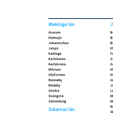
Blekinge län
J
Asarum
B
Holmsjö
B
Johannishus
B
Jämjö
E
Kallinge
F
Karlshamn
G
Karlskrona
G
Mörrum
H
Olofström
H
Ronneby
I
Rödeby
J
Sturkö
L
Svängsta
M
Sölvesborg
M
N
Dalarnas län
S