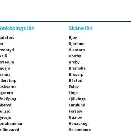
önköpings län
Skåne län
odafors
Bjuv
or
Bjärnum
redaryd
Blentarp
ksjö
Borrby
orserum
Broby
nosjö
Bromölla
ränna
Brösarp
illerstorp
Båstad
uskvarna
Eslöv
ngatorp
Finja
önköping
Fjälkinge
ekeryd
Furulund
ullsjö
Förslöv
yresjö
Gualöv
orrahammar
Hanaskog
killingaryd
Helsingborg