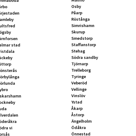
Malmö
mmaboda
Osby
årbo
Påarp
ärjestaden
Röstånga
amleby
Simrishamn
ultsfred
Skurup
ögsby
Smedstorp
ärnforsen
Staffanstorp
almar stad
Stehag
ristdala
Södra sandby
äckeby
Tjörnarp
öttorp
Trelleborg
önsterås
Tyringe
örbylånga
Veberöd
örlunda
Vellinge
ybro
Vinslöv
skarshamn
Ystad
ockneby
Åkarp
uda
Åstorp
ilverdalen
Ängelholm
öderåkra
Ödåkra
ödra vi
Önnestad
orsås