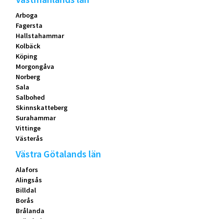
Arboga
Fagersta
Hallstahammar
Kolbäck
Köping
Morgongåva
Norberg
Sala
Salbohed
Skinnskatteberg
Surahammar
Vittinge
Västerås
Västra Götalands län
Alafors
Alingsås
Billdal
Borås
Brålanda