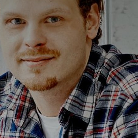
Alterna Ella
Alterna Gabriella
Alterna Isabella Aqua
Alterna Isabella
Alterna Isella Aqua
Alterna Isella
Alterna Luxor
Duravit L-Cube
Geberit Smyle Square
Geberit iCon
Ifö Option
Ifö Sense Art
Ifö Sense Modern
Ifö Sense Pro
Ifö Spira
Spegelhållare
T
Tvålkorgar
T
WC-pappershållare
i
Handduksstänger
B
Handdukskrokar
t