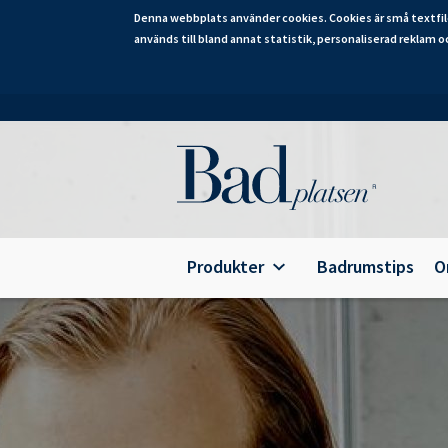
Denna webbplats använder cookies. Cookies är små textfil
används till bland annat statistik, personaliserad reklam o
Hoppa
till
huvudinnehåll
Category
Produkter
Badrumstips
O
Alterna Ariella Aqua
B
Alterna Ariella
T
Alterna Basic Aqua
E
Alterna Basic
A
Alterna Bella Aqua
Alterna Ella Aqua