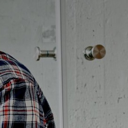
Möbelpaket
vättställsblandare
Duschset
vättställsblandare för
Duschpaket
nbyggnad
Ram med galler golvbrunn
eröringsfria
Ram golvbrunn
vättställsblandare
Avloppsarmatur och tillbehör