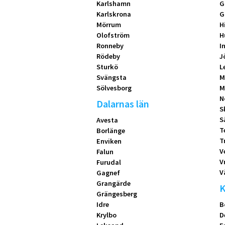
Karlshamn
G
Karlskrona
G
Mörrum
H
Olofström
H
Ronneby
I
Rödeby
J
Sturkö
L
Svängsta
M
Sölvesborg
M
N
Dalarnas län
S
S
Avesta
T
Borlänge
T
Enviken
V
Falun
V
Furudal
V
Gagnef
Grangärde
K
Grängesberg
Idre
B
Krylbo
D