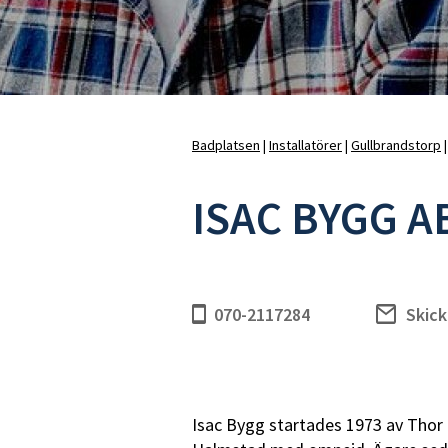
Badrumshyllor
D
Tvålkoppar och
B
tandborsthållare
WC-borste med hållare
Övrigt
Badplatsen
Installatörer
Gullbrandstorp
Länkstig
ISAC BYGG A
E
K
Duschhörnor, rak
m
Duschhörnor, rund
E
U-montage
R
070-2117284
Skick
Duschkabiner
T
Duschtillbehör
Nischdörrar
Skärmväggar
Vikdörrar
Isac Bygg startades 1973 av Thor 