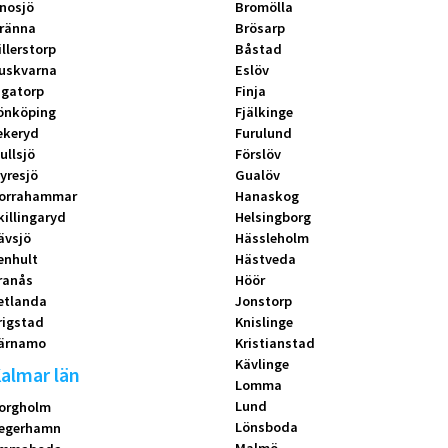
nosjö
Bromölla
ränna
Brösarp
illerstorp
Båstad
uskvarna
Eslöv
ngatorp
Finja
önköping
Fjälkinge
ekeryd
Furulund
ullsjö
Förslöv
yresjö
Gualöv
orrahammar
Hanaskog
killingaryd
Helsingborg
ävsjö
Hässleholm
enhult
Hästveda
ranås
Höör
etlanda
Jonstorp
rigstad
Knislinge
ärnamo
Kristianstad
Kävlinge
almar län
Lomma
Lund
orgholm
Lönsboda
egerhamn