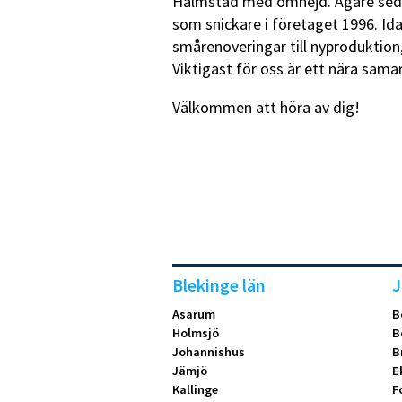
Halmstad med omnejd. Ägare seda
som snickare i företaget 1996. Idag
smårenoveringar till nyproduktion,
Viktigast för oss är ett nära sam
Välkommen att höra av dig!
Blekinge län
J
Asarum
B
Holmsjö
B
Johannishus
B
Jämjö
E
Kallinge
F