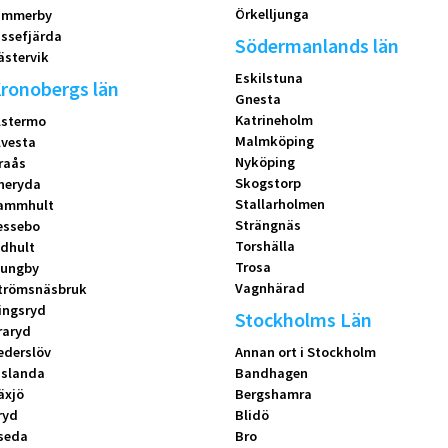
Örkelljunga
immerby
issefjärda
Södermanlands län
ästervik
Eskilstuna
ronobergs län
Gnesta
Katrineholm
lstermo
Malmköping
lvesta
Nyköping
raås
Skogstorp
neryda
Stallarholmen
ammhult
Strängnäs
essebo
Torshälla
idhult
Trosa
jungby
Vagnhärad
trömsnäsbruk
ingsryd
Stockholms Län
raryd
ederslöv
Annan ort i Stockholm
islanda
Bandhagen
äxjö
Bergshamra
ryd
Blidö
seda
Bro