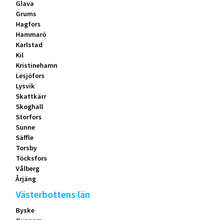
Glava
Grums
Hagfors
Hammarö
Karlstad
Kil
Kristinehamn
Lesjöfors
Lysvik
Skattkärr
Skoghall
Storfors
Sunne
Säffle
Torsby
Töcksfors
Vålberg
Årjäng
Västerbottens län
Byske