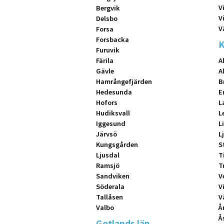
V
Bergvik
V
Delsbo
V
Forsa
Forsbacka
K
Furuvik
Färila
A
Gävle
A
Hamrångefjärden
B
Hedesunda
E
Hofors
L
Hudiksvall
L
Iggesund
L
Järvsö
L
Kungsgården
S
Ljusdal
T
Ramsjö
T
Sandviken
V
Söderala
V
Tallåsen
V
Valbo
Å
Å
Gotlands län