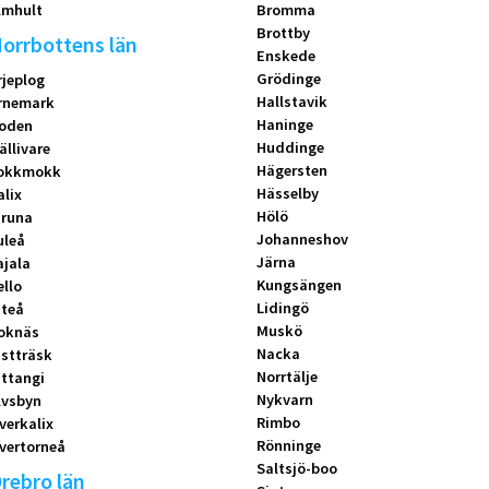
lmhult
Bromma
Brottby
orrbottens län
Enskede
Grödinge
rjeplog
Hallstavik
rnemark
Haninge
oden
Huddinge
ällivare
Hägersten
okkmokk
Hässelby
alix
Hölö
iruna
Johanneshov
uleå
Järna
ajala
Kungsängen
ello
Lidingö
iteå
Muskö
oknäs
Nacka
istträsk
Norrtälje
ittangi
Nykvarn
lvsbyn
Rimbo
verkalix
Rönninge
vertorneå
Saltsjö-boo
rebro län