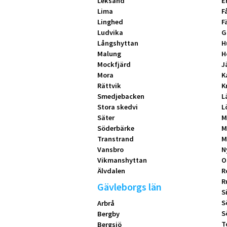
Leksand
E
Lima
F
Linghed
F
Ludvika
G
Långshyttan
H
Malung
H
Mockfjärd
J
Mora
K
Rättvik
K
Smedjebacken
L
Stora skedvi
L
Säter
M
Söderbärke
M
Transtrand
M
Vansbro
N
Vikmanshyttan
O
Älvdalen
R
R
Gävleborgs län
S
S
Arbrå
S
Bergby
T
Bergsjö