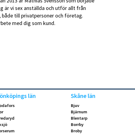
n 2013 är Mathias Svensson som började
 är vi sex anställda och utför allt från
 både till privatpersoner och företag.
arbete med dig som kund.
önköpings län
Skåne län
odafors
Bjuv
or
Bjärnum
redaryd
Blentarp
ksjö
Borrby
orserum
Broby