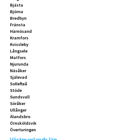
Bjästa
Björna
Bredbyn
Fränsta
Härnösand
Kramfors
Kvissleby
Långsele
Matfors
Njurunda
Näsåker
Själevad
Sollefteå
Stöde
Sundsvall
Söråker
Ullånger
Älandsbro
Örnsköldsvik
Överturingen
Västmanlands län