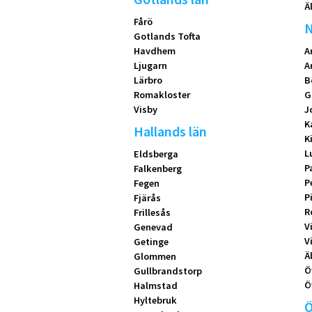
Ä
Fårö
N
Gotlands Tofta
Havdhem
A
Ljugarn
A
Lärbro
B
Romakloster
G
Visby
J
K
Hallands län
K
L
Eldsberga
P
Falkenberg
P
Fegen
P
Fjärås
R
Frillesås
V
Genevad
V
Getinge
Ä
Glommen
Ö
Gullbrandstorp
Ö
Halmstad
Hyltebruk
Ö