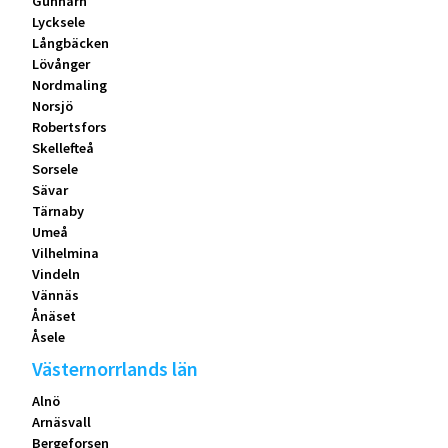
Gunnarn
Lycksele
Långbäcken
Lövånger
Nordmaling
Norsjö
Robertsfors
Skellefteå
Sorsele
Sävar
Tärnaby
Umeå
Vilhelmina
Vindeln
Vännäs
Ånäset
Åsele
Västernorrlands län
Alnö
Arnäsvall
Bergeforsen