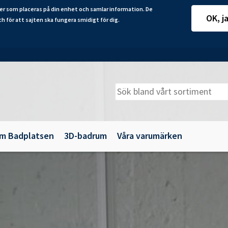
er som placeras på din enhet och samlar information. De
OK, j
ch för att sajten ska fungera smidigt för dig.
m Badplatsen
3D-badrum
Våra varumärken
adkarsväggar
Belysning
illbehör
Spegelskåp
maljbadkar
Speglar
krylbadkar
Tillbehör till badrumsmöbler
Underskåp och kommoder
Vägg- och högskåp