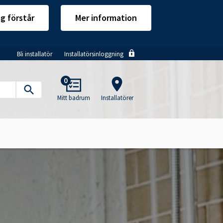
ag förstår
Mer information
Bli installatör
Installatörsinloggning
Main
0
navigation
Mitt badrum
Installatörer