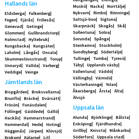
Hallands län
Muskö
Nacka
Norrtälje
Nykvarn
Rimbo
Rönninge
Eldsberga
Falkenberg
Saltsjö-boo
Sigtuna
Fegen
Fjärås
Frillesås
Skarpnäck
Skogås
Skå
Genevad
Getinge
Sollentuna
Solna
Glommen
Gullbrandstorp
Sorunda
Spånga
Halmstad
Hyltebruk
Stenhamra
Stockholm
Kungsbacka
Kungsäter
Sundbyberg
Södertälje
Laholm
Långås
Onsala
Tullinge
Tumba
Tyresö
Skummeslövsstrand
Torup
Täby
Upplands väsby
Unnaryd
Vallda
Varberg
Vallentuna
Väddö
Veddige
Veinge
Vällingby
Värmdö
Jämtlands län
Västerhaninge
Yxlan
Åkersberga
Årsta
Älta
Bispgården
Bruksvallarna
Älvsjö
Brunflo
Bräcke
Dvärsätt
Frösön
Funäsdalen
Uppsala län
Föllinge
Gäddede
Gällö
Alunda
Björklinge
Bålsta
Hackås
Hammarstrand
Enköping
Fjärdhundra
Hammerdal
Hede
Hoting
Grillby
Knivsta
Månkarbo
Häggenås
Järpen
Klövsjö
Söderfors
Uppsala stad
Krokom
Kälarne
Lit