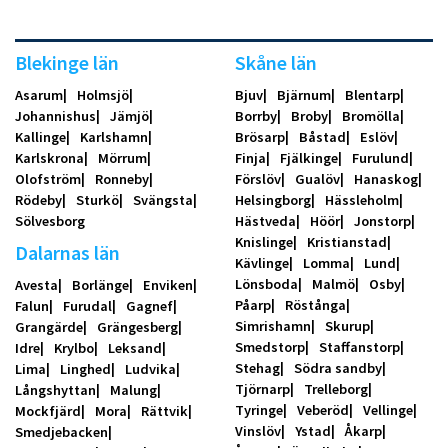
Blekinge län
Skåne län
Asarum
Holmsjö
Bjuv
Bjärnum
Blentarp
Johannishus
Jämjö
Borrby
Broby
Bromölla
Kallinge
Karlshamn
Brösarp
Båstad
Eslöv
Karlskrona
Mörrum
Finja
Fjälkinge
Furulund
Olofström
Ronneby
Förslöv
Gualöv
Hanaskog
Rödeby
Sturkö
Svängsta
Helsingborg
Hässleholm
Sölvesborg
Hästveda
Höör
Jonstorp
Knislinge
Kristianstad
Dalarnas län
Kävlinge
Lomma
Lund
Lönsboda
Malmö
Osby
Avesta
Borlänge
Enviken
Påarp
Röstånga
Falun
Furudal
Gagnef
Simrishamn
Skurup
Grangärde
Grängesberg
Smedstorp
Staffanstorp
Idre
Krylbo
Leksand
Stehag
Södra sandby
Lima
Linghed
Ludvika
Tjörnarp
Trelleborg
Långshyttan
Malung
Tyringe
Veberöd
Vellinge
Mockfjärd
Mora
Rättvik
Vinslöv
Ystad
Åkarp
Smedjebacken