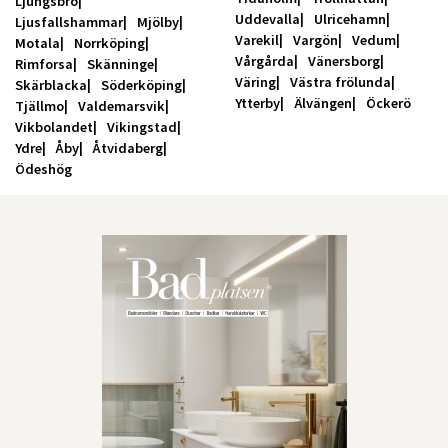
Ljungsbro
Uddevalla
Ulricehamn
Ljusfallshammar
Mjölby
Varekil
Vargön
Vedum
Motala
Norrköping
Vårgårda
Vänersborg
Rimforsa
Skänninge
Väring
Västra frölunda
Skärblacka
Söderköping
Ytterby
Älvängen
Öckerö
Tjällmo
Valdemarsvik
Vikbolandet
Vikingstad
Ydre
Åby
Åtvidaberg
Ödeshög