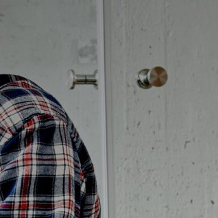
Badrumstips
Om Badplatsen
3D-badrum
Våra varumärken