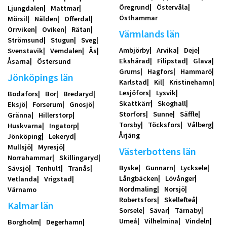
Öregrund
Östervåla
Ljungdalen
Mattmar
Östhammar
Mörsil
Nälden
Offerdal
Orrviken
Oviken
Rätan
Värmlands län
Strömsund
Stugun
Sveg
Ambjörby
Arvika
Deje
Svenstavik
Vemdalen
Ås
Ekshärad
Filipstad
Glava
Åsarna
Östersund
Grums
Hagfors
Hammarö
Jönköpings län
Karlstad
Kil
Kristinehamn
Lesjöfors
Lysvik
Bodafors
Bor
Bredaryd
Skattkärr
Skoghall
Eksjö
Forserum
Gnosjö
Storfors
Sunne
Säffle
Gränna
Hillerstorp
Torsby
Töcksfors
Vålberg
Huskvarna
Ingatorp
Årjäng
Jönköping
Lekeryd
Mullsjö
Myresjö
Västerbottens län
Norrahammar
Skillingaryd
Byske
Gunnarn
Lycksele
Sävsjö
Tenhult
Tranås
Långbäcken
Lövånger
Vetlanda
Vrigstad
Nordmaling
Norsjö
Värnamo
Robertsfors
Skellefteå
Kalmar län
Sorsele
Sävar
Tärnaby
Umeå
Vilhelmina
Vindeln
Borgholm
Degerhamn