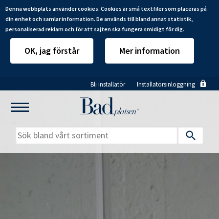
Denna webbplats använder cookies. Cookies är små textfiler som placeras på
din enhet och samlar information. De används till bland annat statistik,
personaliserad reklam och för att sajten ska fungera smidigt för dig.
OK, jag förstår
Mer information
Hoppa
Bli installatör
Installatörsinloggning
till
huvudinnehåll
Mitt badrum
Installatörer
Produkter
Se alla