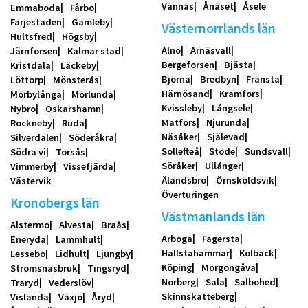
Vännäs
Ånäset
Åsele
Emmaboda
Fårbo
Färjestaden
Gamleby
Västernorrlands län
Hultsfred
Högsby
Alnö
Arnäsvall
Järnforsen
Kalmar stad
Bergeforsen
Bjästa
Kristdala
Läckeby
Björna
Bredbyn
Fränsta
Löttorp
Mönsterås
Härnösand
Kramfors
Mörbylånga
Mörlunda
Kvissleby
Långsele
Nybro
Oskarshamn
Matfors
Njurunda
Rockneby
Ruda
Näsåker
Själevad
Silverdalen
Söderåkra
Sollefteå
Stöde
Sundsvall
Södra vi
Torsås
Söråker
Ullånger
Vimmerby
Vissefjärda
Älandsbro
Örnsköldsvik
Västervik
Överturingen
Kronobergs län
Västmanlands län
Alstermo
Alvesta
Braås
Arboga
Fagersta
Eneryda
Lammhult
Hallstahammar
Kolbäck
Lessebo
Lidhult
Ljungby
Köping
Morgongåva
Strömsnäsbruk
Tingsryd
Norberg
Sala
Salbohed
Traryd
Vederslöv
Skinnskatteberg
Vislanda
Växjö
Åryd