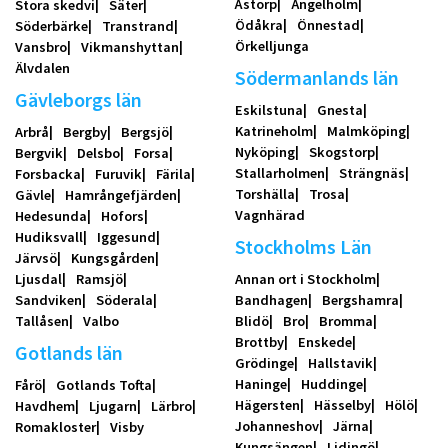
Åstorp
Ängelholm
Stora skedvi
Säter
Ödåkra
Önnestad
Söderbärke
Transtrand
Örkelljunga
Vansbro
Vikmanshyttan
Älvdalen
Södermanlands län
Gävleborgs län
Eskilstuna
Gnesta
Katrineholm
Malmköping
Arbrå
Bergby
Bergsjö
Nyköping
Skogstorp
Bergvik
Delsbo
Forsa
Stallarholmen
Strängnäs
Forsbacka
Furuvik
Färila
Torshälla
Trosa
Gävle
Hamrångefjärden
Vagnhärad
Hedesunda
Hofors
Hudiksvall
Iggesund
Stockholms Län
Järvsö
Kungsgården
Ljusdal
Ramsjö
Annan ort i Stockholm
Sandviken
Söderala
Bandhagen
Bergshamra
Tallåsen
Valbo
Blidö
Bro
Bromma
Brottby
Enskede
Gotlands län
Grödinge
Hallstavik
Haninge
Huddinge
Fårö
Gotlands Tofta
Hägersten
Hässelby
Hölö
Havdhem
Ljugarn
Lärbro
Johanneshov
Järna
Romakloster
Visby
Kungsängen
Lidingö