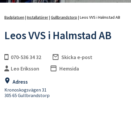
Badplatsen
Installatörer
Gullbrandstorp
Leos VVS i Halmstad AB
Länkstig
Leos VVS i Halmstad AB
070-536 34 32
Skicka e-post
Leo Eriksson
Hemsida
Adress
Kronoskogsvägen 31
305 65 Gullbrandstorp