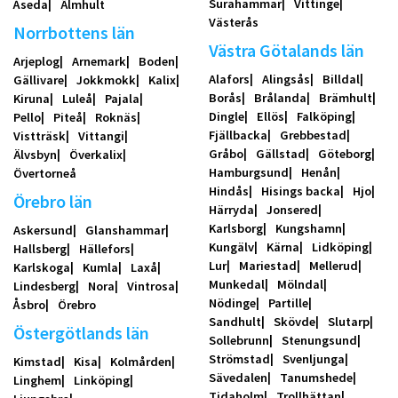
Surahammar
Vittinge
Åseda
Älmhult
Västerås
Norrbottens län
Västra Götalands län
Arjeplog
Arnemark
Boden
Alafors
Alingsås
Billdal
Gällivare
Jokkmokk
Kalix
Borås
Brålanda
Brämhult
Kiruna
Luleå
Pajala
Dingle
Ellös
Falköping
Pello
Piteå
Roknäs
Fjällbacka
Grebbestad
Vistträsk
Vittangi
Gråbo
Gällstad
Göteborg
Älvsbyn
Överkalix
Hamburgsund
Henån
Övertorneå
Hindås
Hisings backa
Hjo
Örebro län
Härryda
Jonsered
Karlsborg
Kungshamn
Askersund
Glanshammar
Kungälv
Kärna
Lidköping
Hallsberg
Hällefors
Lur
Mariestad
Mellerud
Karlskoga
Kumla
Laxå
Munkedal
Mölndal
Lindesberg
Nora
Vintrosa
Nödinge
Partille
Åsbro
Örebro
Sandhult
Skövde
Slutarp
Östergötlands län
Sollebrunn
Stenungsund
Strömstad
Svenljunga
Kimstad
Kisa
Kolmården
Sävedalen
Tanumshede
Linghem
Linköping
Tidaholm
Trollhättan