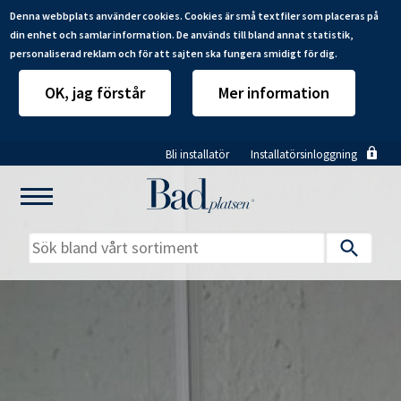
Denna webbplats använder cookies. Cookies är små textfiler som placeras på
din enhet och samlar information. De används till bland annat statistik,
personaliserad reklam och för att sajten ska fungera smidigt för dig.
OK, jag förstår
Mer information
Hoppa
Bli installatör
Installatörsinloggning
till
huvudinnehåll
Mitt badrum
Installatörer
Produkter
Se alla