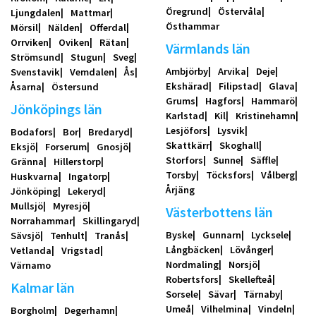
Öregrund
Östervåla
Ljungdalen
Mattmar
Östhammar
Mörsil
Nälden
Offerdal
Orrviken
Oviken
Rätan
Värmlands län
Strömsund
Stugun
Sveg
Ambjörby
Arvika
Deje
Svenstavik
Vemdalen
Ås
Ekshärad
Filipstad
Glava
Åsarna
Östersund
Grums
Hagfors
Hammarö
Jönköpings län
Karlstad
Kil
Kristinehamn
Lesjöfors
Lysvik
Bodafors
Bor
Bredaryd
Skattkärr
Skoghall
Eksjö
Forserum
Gnosjö
Storfors
Sunne
Säffle
Gränna
Hillerstorp
Torsby
Töcksfors
Vålberg
Huskvarna
Ingatorp
Årjäng
Jönköping
Lekeryd
Mullsjö
Myresjö
Västerbottens län
Norrahammar
Skillingaryd
Byske
Gunnarn
Lycksele
Sävsjö
Tenhult
Tranås
Långbäcken
Lövånger
Vetlanda
Vrigstad
Nordmaling
Norsjö
Värnamo
Robertsfors
Skellefteå
Kalmar län
Sorsele
Sävar
Tärnaby
Umeå
Vilhelmina
Vindeln
Borgholm
Degerhamn