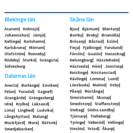
Blekinge län
Skåne län
Asarum
Holmsjö
Bjuv
Bjärnum
Blentarp
Johannishus
Jämjö
Borrby
Broby
Bromölla
Kallinge
Karlshamn
Brösarp
Båstad
Eslöv
Karlskrona
Mörrum
Finja
Fjälkinge
Furulund
Olofström
Ronneby
Förslöv
Gualöv
Hanaskog
Rödeby
Sturkö
Svängsta
Helsingborg
Hässleholm
Sölvesborg
Hästveda
Höör
Jonstorp
Knislinge
Kristianstad
Dalarnas län
Kävlinge
Lomma
Lund
Lönsboda
Malmö
Osby
Avesta
Borlänge
Enviken
Påarp
Röstånga
Falun
Furudal
Gagnef
Simrishamn
Skurup
Grangärde
Grängesberg
Smedstorp
Staffanstorp
Idre
Krylbo
Leksand
Stehag
Södra sandby
Lima
Linghed
Ludvika
Tjörnarp
Trelleborg
Långshyttan
Malung
Tyringe
Veberöd
Vellinge
Mockfjärd
Mora
Rättvik
Vinslöv
Ystad
Åkarp
Smedjebacken