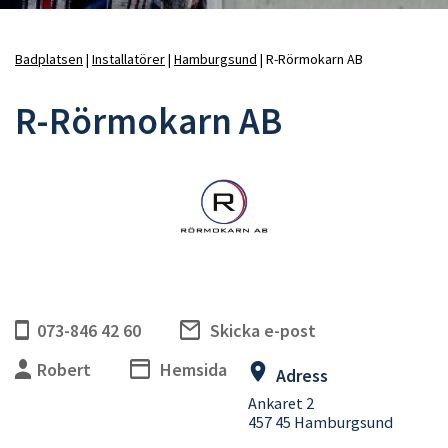
Badplatsen
Installatörer
Hamburgsund
R-Rörmokarn AB
Länkstig
R-Rörmokarn AB
073-846 42 60
Skicka e-post
Robert
Hemsida
Adress
Ankaret 2
457 45 Hamburgsund