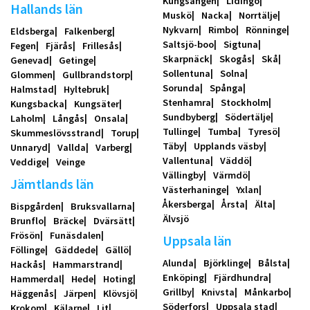
Kungsängen
Lidingö
Hallands län
Muskö
Nacka
Norrtälje
Nykvarn
Rimbo
Rönninge
Eldsberga
Falkenberg
Saltsjö-boo
Sigtuna
Fegen
Fjärås
Frillesås
Skarpnäck
Skogås
Skå
Genevad
Getinge
Sollentuna
Solna
Glommen
Gullbrandstorp
Sorunda
Spånga
Halmstad
Hyltebruk
Stenhamra
Stockholm
Kungsbacka
Kungsäter
Sundbyberg
Södertälje
Laholm
Långås
Onsala
Tullinge
Tumba
Tyresö
Skummeslövsstrand
Torup
Täby
Upplands väsby
Unnaryd
Vallda
Varberg
Vallentuna
Väddö
Veddige
Veinge
Vällingby
Värmdö
Jämtlands län
Västerhaninge
Yxlan
Åkersberga
Årsta
Älta
Bispgården
Bruksvallarna
Älvsjö
Brunflo
Bräcke
Dvärsätt
Frösön
Funäsdalen
Uppsala län
Föllinge
Gäddede
Gällö
Alunda
Björklinge
Bålsta
Hackås
Hammarstrand
Enköping
Fjärdhundra
Hammerdal
Hede
Hoting
Grillby
Knivsta
Månkarbo
Häggenås
Järpen
Klövsjö
Söderfors
Uppsala stad
Krokom
Kälarne
Lit