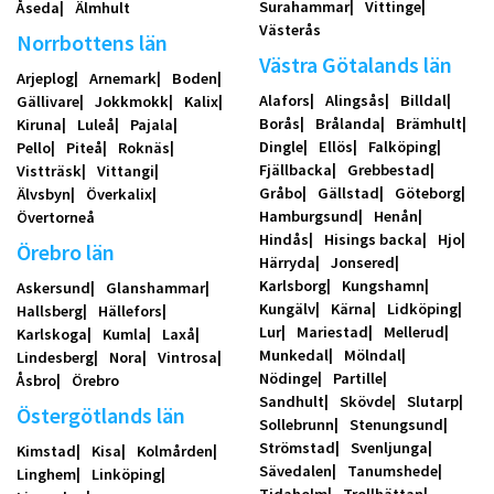
Surahammar
Vittinge
Åseda
Älmhult
Västerås
Norrbottens län
Västra Götalands län
Arjeplog
Arnemark
Boden
Alafors
Alingsås
Billdal
Gällivare
Jokkmokk
Kalix
Borås
Brålanda
Brämhult
Kiruna
Luleå
Pajala
Dingle
Ellös
Falköping
Pello
Piteå
Roknäs
Fjällbacka
Grebbestad
Vistträsk
Vittangi
Gråbo
Gällstad
Göteborg
Älvsbyn
Överkalix
Hamburgsund
Henån
Övertorneå
Hindås
Hisings backa
Hjo
Örebro län
Härryda
Jonsered
Karlsborg
Kungshamn
Askersund
Glanshammar
Kungälv
Kärna
Lidköping
Hallsberg
Hällefors
Lur
Mariestad
Mellerud
Karlskoga
Kumla
Laxå
Munkedal
Mölndal
Lindesberg
Nora
Vintrosa
Nödinge
Partille
Åsbro
Örebro
Sandhult
Skövde
Slutarp
Östergötlands län
Sollebrunn
Stenungsund
Strömstad
Svenljunga
Kimstad
Kisa
Kolmården
Sävedalen
Tanumshede
Linghem
Linköping