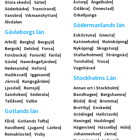
Åstorp
Ängelholm
Stora skedvi
Säter
Ödåkra
Önnestad
Söderbärke
Transtrand
Örkelljunga
Vansbro
Vikmanshyttan
Älvdalen
Södermanlands län
Gävleborgs län
Eskilstuna
Gnesta
Katrineholm
Malmköping
Arbrå
Bergby
Bergsjö
Nyköping
Skogstorp
Bergvik
Delsbo
Forsa
Stallarholmen
Strängnäs
Forsbacka
Furuvik
Färila
Torshälla
Trosa
Gävle
Hamrångefjärden
Vagnhärad
Hedesunda
Hofors
Hudiksvall
Iggesund
Stockholms Län
Järvsö
Kungsgården
Ljusdal
Ramsjö
Annan ort i Stockholm
Sandviken
Söderala
Bandhagen
Bergshamra
Tallåsen
Valbo
Blidö
Bro
Bromma
Brottby
Enskede
Gotlands län
Grödinge
Hallstavik
Haninge
Huddinge
Fårö
Gotlands Tofta
Hägersten
Hässelby
Hölö
Havdhem
Ljugarn
Lärbro
Johanneshov
Järna
Romakloster
Visby