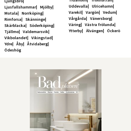
Tidaholm
Trollhättan
Ljungsbro
Uddevalla
Ulricehamn
Ljusfallshammar
Mjölby
Varekil
Vargön
Vedum
Motala
Norrköping
Vårgårda
Vänersborg
Rimforsa
Skänninge
Väring
Västra frölunda
Skärblacka
Söderköping
Ytterby
Älvängen
Öckerö
Tjällmo
Valdemarsvik
Vikbolandet
Vikingstad
Ydre
Åby
Åtvidaberg
Ödeshög