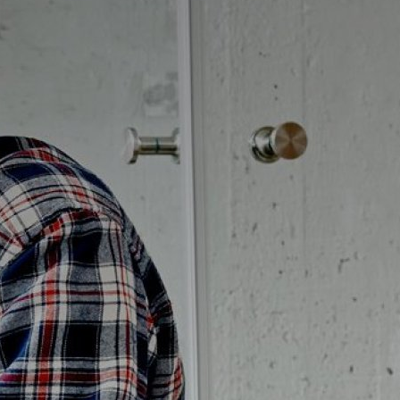
Badrumstips
Om Badplatsen
3D-badrum
Våra varumärken