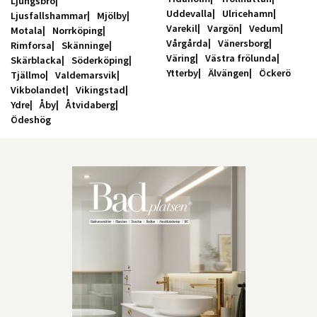
Ljungsbro
Uddevalla
Ulricehamn
Ljusfallshammar
Mjölby
Varekil
Vargön
Vedum
Motala
Norrköping
Vårgårda
Vänersborg
Rimforsa
Skänninge
Väring
Västra frölunda
Skärblacka
Söderköping
Ytterby
Älvängen
Öckerö
Tjällmo
Valdemarsvik
Vikbolandet
Vikingstad
Ydre
Åby
Åtvidaberg
Ödeshög