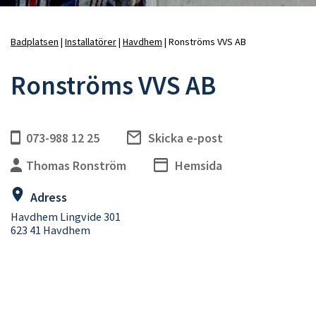
Badplatsen
Installatörer
Havdhem
Ronströms VVS AB
Länkstig
Ronströms VVS AB
073-988 12 25
Skicka e-post
Thomas Ronström
Hemsida
Adress
Havdhem Lingvide 301
623 41 Havdhem