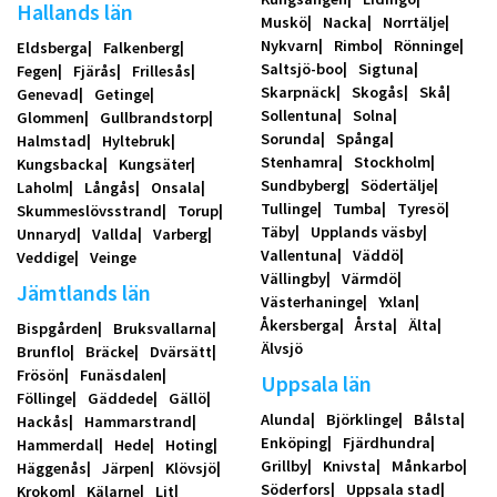
Hallands län
Muskö
Nacka
Norrtälje
Nykvarn
Rimbo
Rönninge
Eldsberga
Falkenberg
Saltsjö-boo
Sigtuna
Fegen
Fjärås
Frillesås
Skarpnäck
Skogås
Skå
Genevad
Getinge
Sollentuna
Solna
Glommen
Gullbrandstorp
Sorunda
Spånga
Halmstad
Hyltebruk
Stenhamra
Stockholm
Kungsbacka
Kungsäter
Sundbyberg
Södertälje
Laholm
Långås
Onsala
Tullinge
Tumba
Tyresö
Skummeslövsstrand
Torup
Täby
Upplands väsby
Unnaryd
Vallda
Varberg
Vallentuna
Väddö
Veddige
Veinge
Vällingby
Värmdö
Jämtlands län
Västerhaninge
Yxlan
Åkersberga
Årsta
Älta
Bispgården
Bruksvallarna
Älvsjö
Brunflo
Bräcke
Dvärsätt
Frösön
Funäsdalen
Uppsala län
Föllinge
Gäddede
Gällö
Alunda
Björklinge
Bålsta
Hackås
Hammarstrand
Enköping
Fjärdhundra
Hammerdal
Hede
Hoting
Grillby
Knivsta
Månkarbo
Häggenås
Järpen
Klövsjö
Söderfors
Uppsala stad
Krokom
Kälarne
Lit