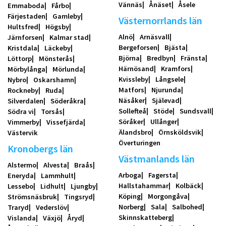
Vännäs
Ånäset
Åsele
Emmaboda
Fårbo
Färjestaden
Gamleby
Västernorrlands län
Hultsfred
Högsby
Alnö
Arnäsvall
Järnforsen
Kalmar stad
Bergeforsen
Bjästa
Kristdala
Läckeby
Björna
Bredbyn
Fränsta
Löttorp
Mönsterås
Härnösand
Kramfors
Mörbylånga
Mörlunda
Kvissleby
Långsele
Nybro
Oskarshamn
Matfors
Njurunda
Rockneby
Ruda
Näsåker
Själevad
Silverdalen
Söderåkra
Sollefteå
Stöde
Sundsvall
Södra vi
Torsås
Söråker
Ullånger
Vimmerby
Vissefjärda
Älandsbro
Örnsköldsvik
Västervik
Överturingen
Kronobergs län
Västmanlands län
Alstermo
Alvesta
Braås
Arboga
Fagersta
Eneryda
Lammhult
Hallstahammar
Kolbäck
Lessebo
Lidhult
Ljungby
Köping
Morgongåva
Strömsnäsbruk
Tingsryd
Norberg
Sala
Salbohed
Traryd
Vederslöv
Skinnskatteberg
Vislanda
Växjö
Åryd