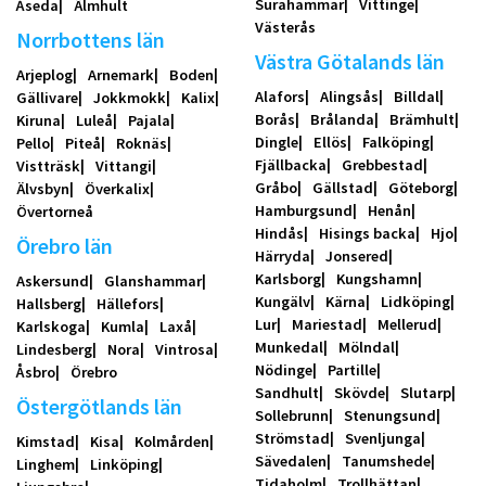
Surahammar
Vittinge
Åseda
Älmhult
Västerås
Norrbottens län
Västra Götalands län
Arjeplog
Arnemark
Boden
Alafors
Alingsås
Billdal
Gällivare
Jokkmokk
Kalix
Borås
Brålanda
Brämhult
Kiruna
Luleå
Pajala
Dingle
Ellös
Falköping
Pello
Piteå
Roknäs
Fjällbacka
Grebbestad
Vistträsk
Vittangi
Gråbo
Gällstad
Göteborg
Älvsbyn
Överkalix
Hamburgsund
Henån
Övertorneå
Hindås
Hisings backa
Hjo
Örebro län
Härryda
Jonsered
Karlsborg
Kungshamn
Askersund
Glanshammar
Kungälv
Kärna
Lidköping
Hallsberg
Hällefors
Lur
Mariestad
Mellerud
Karlskoga
Kumla
Laxå
Munkedal
Mölndal
Lindesberg
Nora
Vintrosa
Nödinge
Partille
Åsbro
Örebro
Sandhult
Skövde
Slutarp
Östergötlands län
Sollebrunn
Stenungsund
Strömstad
Svenljunga
Kimstad
Kisa
Kolmården
Sävedalen
Tanumshede
Linghem
Linköping
Tidaholm
Trollhättan