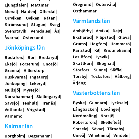
Öregrund
Östervåla
Ljungdalen
Mattmar
Östhammar
Mörsil
Nälden
Offerdal
Orrviken
Oviken
Rätan
Värmlands län
Strömsund
Stugun
Sveg
Ambjörby
Arvika
Deje
Svenstavik
Vemdalen
Ås
Ekshärad
Filipstad
Glava
Åsarna
Östersund
Grums
Hagfors
Hammarö
Jönköpings län
Karlstad
Kil
Kristinehamn
Lesjöfors
Lysvik
Bodafors
Bor
Bredaryd
Skattkärr
Skoghall
Eksjö
Forserum
Gnosjö
Storfors
Sunne
Säffle
Gränna
Hillerstorp
Torsby
Töcksfors
Vålberg
Huskvarna
Ingatorp
Årjäng
Jönköping
Lekeryd
Mullsjö
Myresjö
Västerbottens län
Norrahammar
Skillingaryd
Byske
Gunnarn
Lycksele
Sävsjö
Tenhult
Tranås
Långbäcken
Lövånger
Vetlanda
Vrigstad
Nordmaling
Norsjö
Värnamo
Robertsfors
Skellefteå
Kalmar län
Sorsele
Sävar
Tärnaby
Umeå
Vilhelmina
Vindeln
Borgholm
Degerhamn