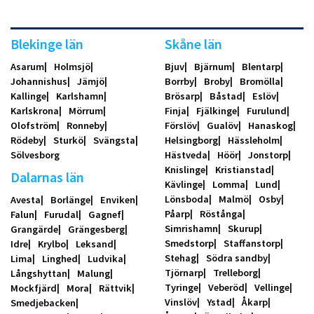
Blekinge län
Skåne län
Asarum
Holmsjö
Bjuv
Bjärnum
Blentarp
Johannishus
Jämjö
Borrby
Broby
Bromölla
Kallinge
Karlshamn
Brösarp
Båstad
Eslöv
Karlskrona
Mörrum
Finja
Fjälkinge
Furulund
Olofström
Ronneby
Förslöv
Gualöv
Hanaskog
Rödeby
Sturkö
Svängsta
Helsingborg
Hässleholm
Sölvesborg
Hästveda
Höör
Jonstorp
Knislinge
Kristianstad
Dalarnas län
Kävlinge
Lomma
Lund
Lönsboda
Malmö
Osby
Avesta
Borlänge
Enviken
Påarp
Röstånga
Falun
Furudal
Gagnef
Simrishamn
Skurup
Grangärde
Grängesberg
Smedstorp
Staffanstorp
Idre
Krylbo
Leksand
Stehag
Södra sandby
Lima
Linghed
Ludvika
Tjörnarp
Trelleborg
Långshyttan
Malung
Tyringe
Veberöd
Vellinge
Mockfjärd
Mora
Rättvik
Vinslöv
Ystad
Åkarp
Smedjebacken