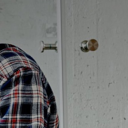
Badrumstips
Om Badplatsen
3D-badrum
Våra varumärken