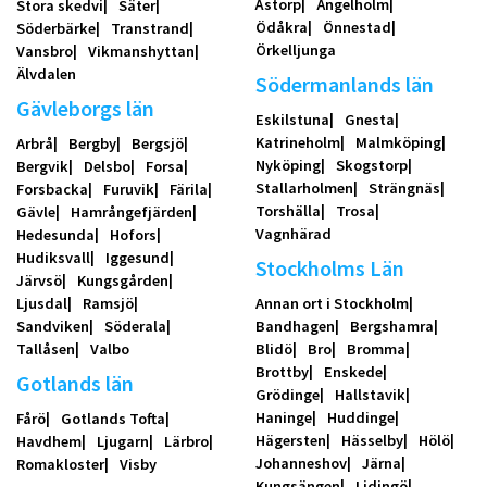
Åstorp
Ängelholm
Stora skedvi
Säter
Ödåkra
Önnestad
Söderbärke
Transtrand
Örkelljunga
Vansbro
Vikmanshyttan
Älvdalen
Södermanlands län
Gävleborgs län
Eskilstuna
Gnesta
Katrineholm
Malmköping
Arbrå
Bergby
Bergsjö
Nyköping
Skogstorp
Bergvik
Delsbo
Forsa
Stallarholmen
Strängnäs
Forsbacka
Furuvik
Färila
Torshälla
Trosa
Gävle
Hamrångefjärden
Vagnhärad
Hedesunda
Hofors
Hudiksvall
Iggesund
Stockholms Län
Järvsö
Kungsgården
Ljusdal
Ramsjö
Annan ort i Stockholm
Sandviken
Söderala
Bandhagen
Bergshamra
Tallåsen
Valbo
Blidö
Bro
Bromma
Brottby
Enskede
Gotlands län
Grödinge
Hallstavik
Haninge
Huddinge
Fårö
Gotlands Tofta
Hägersten
Hässelby
Hölö
Havdhem
Ljugarn
Lärbro
Johanneshov
Järna
Romakloster
Visby
Kungsängen
Lidingö