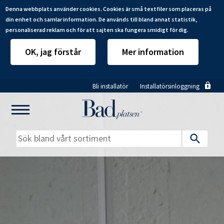
Denna webbplats använder cookies. Cookies är små textfiler som placeras på
din enhet och samlar information. De används till bland annat statistik,
personaliserad reklam och för att sajten ska fungera smidigt för dig.
OK, jag förstår
Mer information
Hoppa
Bli installatör
Installatörsinloggning
till
huvudinnehåll
Mitt badrum
Installatörer
Produkter
Se alla