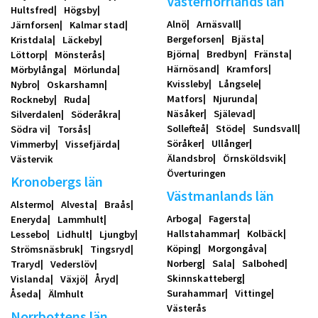
Västernorrlands län
Hultsfred
Högsby
Alnö
Arnäsvall
Järnforsen
Kalmar stad
Bergeforsen
Bjästa
Kristdala
Läckeby
Björna
Bredbyn
Fränsta
Löttorp
Mönsterås
Härnösand
Kramfors
Mörbylånga
Mörlunda
Kvissleby
Långsele
Nybro
Oskarshamn
Matfors
Njurunda
Rockneby
Ruda
Näsåker
Själevad
Silverdalen
Söderåkra
Sollefteå
Stöde
Sundsvall
Södra vi
Torsås
Söråker
Ullånger
Vimmerby
Vissefjärda
Älandsbro
Örnsköldsvik
Västervik
Överturingen
Kronobergs län
Västmanlands län
Alstermo
Alvesta
Braås
Arboga
Fagersta
Eneryda
Lammhult
Hallstahammar
Kolbäck
Lessebo
Lidhult
Ljungby
Köping
Morgongåva
Strömsnäsbruk
Tingsryd
Norberg
Sala
Salbohed
Traryd
Vederslöv
Skinnskatteberg
Vislanda
Växjö
Åryd
Surahammar
Vittinge
Åseda
Älmhult
Västerås
Norrbottens län