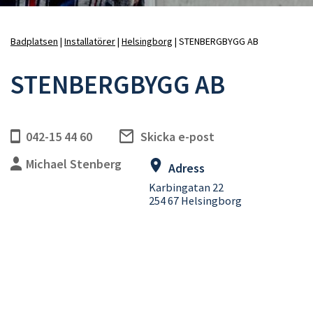
Badplatsen
Installatörer
Helsingborg
STENBERGBYGG AB
Länkstig
STENBERGBYGG AB
042-15 44 60
Skicka e-post
Michael Stenberg
Adress
Karbingatan 22
254 67 Helsingborg