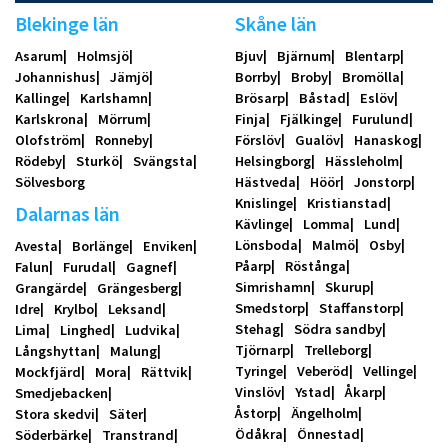
Blekinge län
Skåne län
Asarum
Holmsjö
Bjuv
Bjärnum
Blentarp
Johannishus
Jämjö
Borrby
Broby
Bromölla
Kallinge
Karlshamn
Brösarp
Båstad
Eslöv
Karlskrona
Mörrum
Finja
Fjälkinge
Furulund
Olofström
Ronneby
Förslöv
Gualöv
Hanaskog
Rödeby
Sturkö
Svängsta
Helsingborg
Hässleholm
Sölvesborg
Hästveda
Höör
Jonstorp
Knislinge
Kristianstad
Dalarnas län
Kävlinge
Lomma
Lund
Lönsboda
Malmö
Osby
Avesta
Borlänge
Enviken
Påarp
Röstånga
Falun
Furudal
Gagnef
Simrishamn
Skurup
Grangärde
Grängesberg
Smedstorp
Staffanstorp
Idre
Krylbo
Leksand
Stehag
Södra sandby
Lima
Linghed
Ludvika
Tjörnarp
Trelleborg
Långshyttan
Malung
Tyringe
Veberöd
Vellinge
Mockfjärd
Mora
Rättvik
Vinslöv
Ystad
Åkarp
Smedjebacken
Åstorp
Ängelholm
Stora skedvi
Säter
Ödåkra
Önnestad
Söderbärke
Transtrand