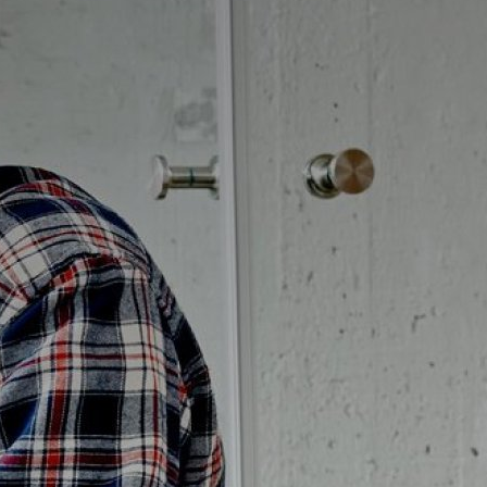
Badrumstips
Om Badplatsen
3D-badrum
Våra varumärken