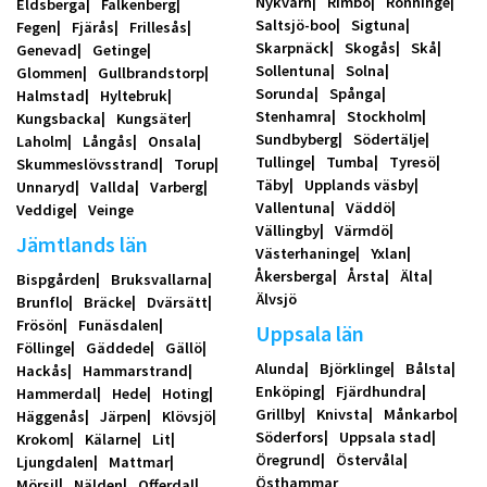
Nykvarn
Rimbo
Rönninge
Eldsberga
Falkenberg
Saltsjö-boo
Sigtuna
Fegen
Fjärås
Frillesås
Skarpnäck
Skogås
Skå
Genevad
Getinge
Sollentuna
Solna
Glommen
Gullbrandstorp
Sorunda
Spånga
Halmstad
Hyltebruk
Stenhamra
Stockholm
Kungsbacka
Kungsäter
Sundbyberg
Södertälje
Laholm
Långås
Onsala
Tullinge
Tumba
Tyresö
Skummeslövsstrand
Torup
Täby
Upplands väsby
Unnaryd
Vallda
Varberg
Vallentuna
Väddö
Veddige
Veinge
Vällingby
Värmdö
Jämtlands län
Västerhaninge
Yxlan
Åkersberga
Årsta
Älta
Bispgården
Bruksvallarna
Älvsjö
Brunflo
Bräcke
Dvärsätt
Frösön
Funäsdalen
Uppsala län
Föllinge
Gäddede
Gällö
Alunda
Björklinge
Bålsta
Hackås
Hammarstrand
Enköping
Fjärdhundra
Hammerdal
Hede
Hoting
Grillby
Knivsta
Månkarbo
Häggenås
Järpen
Klövsjö
Söderfors
Uppsala stad
Krokom
Kälarne
Lit
Öregrund
Östervåla
Ljungdalen
Mattmar
Östhammar
Mörsil
Nälden
Offerdal