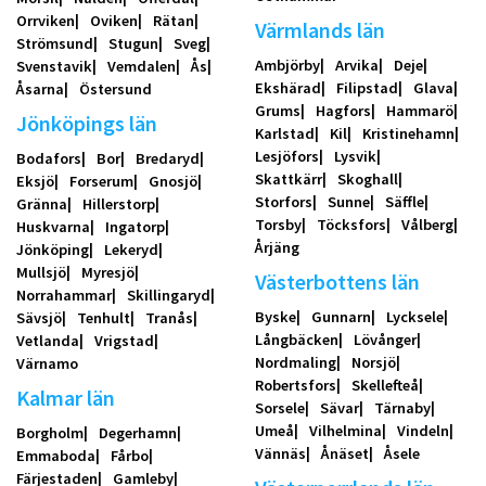
Orrviken
Oviken
Rätan
Värmlands län
Strömsund
Stugun
Sveg
Ambjörby
Arvika
Deje
Svenstavik
Vemdalen
Ås
Ekshärad
Filipstad
Glava
Åsarna
Östersund
Grums
Hagfors
Hammarö
Jönköpings län
Karlstad
Kil
Kristinehamn
Lesjöfors
Lysvik
Bodafors
Bor
Bredaryd
Skattkärr
Skoghall
Eksjö
Forserum
Gnosjö
Storfors
Sunne
Säffle
Gränna
Hillerstorp
Torsby
Töcksfors
Vålberg
Huskvarna
Ingatorp
Årjäng
Jönköping
Lekeryd
Mullsjö
Myresjö
Västerbottens län
Norrahammar
Skillingaryd
Byske
Gunnarn
Lycksele
Sävsjö
Tenhult
Tranås
Långbäcken
Lövånger
Vetlanda
Vrigstad
Nordmaling
Norsjö
Värnamo
Robertsfors
Skellefteå
Kalmar län
Sorsele
Sävar
Tärnaby
Umeå
Vilhelmina
Vindeln
Borgholm
Degerhamn
Vännäs
Ånäset
Åsele
Emmaboda
Fårbo
Färjestaden
Gamleby