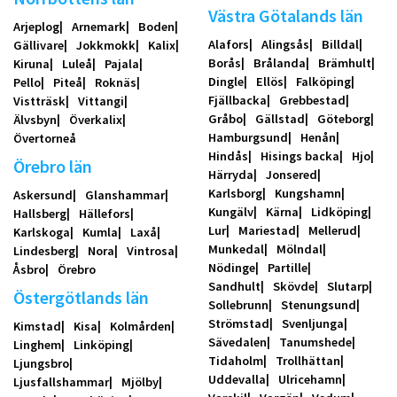
Västra Götalands län
Arjeplog
Arnemark
Boden
Alafors
Alingsås
Billdal
Gällivare
Jokkmokk
Kalix
Borås
Brålanda
Brämhult
Kiruna
Luleå
Pajala
Dingle
Ellös
Falköping
Pello
Piteå
Roknäs
Fjällbacka
Grebbestad
Vistträsk
Vittangi
Gråbo
Gällstad
Göteborg
Älvsbyn
Överkalix
Hamburgsund
Henån
Övertorneå
Hindås
Hisings backa
Hjo
Örebro län
Härryda
Jonsered
Karlsborg
Kungshamn
Askersund
Glanshammar
Kungälv
Kärna
Lidköping
Hallsberg
Hällefors
Lur
Mariestad
Mellerud
Karlskoga
Kumla
Laxå
Munkedal
Mölndal
Lindesberg
Nora
Vintrosa
Nödinge
Partille
Åsbro
Örebro
Sandhult
Skövde
Slutarp
Östergötlands län
Sollebrunn
Stenungsund
Strömstad
Svenljunga
Kimstad
Kisa
Kolmården
Sävedalen
Tanumshede
Linghem
Linköping
Tidaholm
Trollhättan
Ljungsbro
Uddevalla
Ulricehamn
Ljusfallshammar
Mjölby