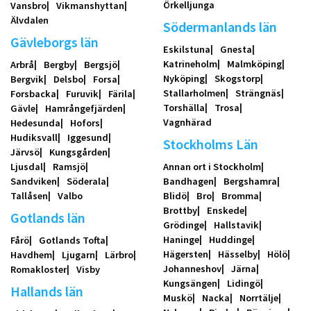
Örkelljunga
Vansbro
Vikmanshyttan
Älvdalen
Södermanlands län
Gävleborgs län
Eskilstuna
Gnesta
Katrineholm
Malmköping
Arbrå
Bergby
Bergsjö
Nyköping
Skogstorp
Bergvik
Delsbo
Forsa
Stallarholmen
Strängnäs
Forsbacka
Furuvik
Färila
Torshälla
Trosa
Gävle
Hamrångefjärden
Vagnhärad
Hedesunda
Hofors
Hudiksvall
Iggesund
Stockholms Län
Järvsö
Kungsgården
Ljusdal
Ramsjö
Annan ort i Stockholm
Sandviken
Söderala
Bandhagen
Bergshamra
Tallåsen
Valbo
Blidö
Bro
Bromma
Brottby
Enskede
Gotlands län
Grödinge
Hallstavik
Haninge
Huddinge
Fårö
Gotlands Tofta
Hägersten
Hässelby
Hölö
Havdhem
Ljugarn
Lärbro
Johanneshov
Järna
Romakloster
Visby
Kungsängen
Lidingö
Hallands län
Muskö
Nacka
Norrtälje