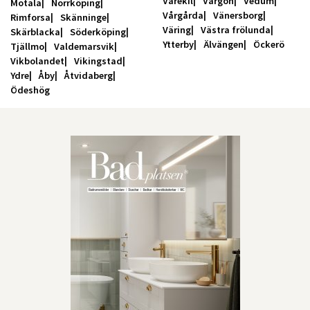
Varekil
Vargön
Vedum
Motala
Norrköping
Vårgårda
Vänersborg
Rimforsa
Skänninge
Väring
Västra frölunda
Skärblacka
Söderköping
Ytterby
Älvängen
Öckerö
Tjällmo
Valdemarsvik
Vikbolandet
Vikingstad
Ydre
Åby
Åtvidaberg
Ödeshög