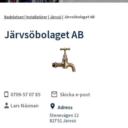
Badplatsen
Installatörer
Järvsö
Järvsöbolaget AB
Länkstig
Järvsöbolaget AB
0709-57 07 85
Skicka e-post
Lars Näsman
Adress
Stenevägen 12
827 51 Järvsö