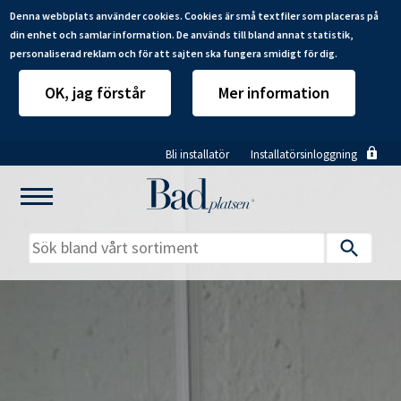
Denna webbplats använder cookies. Cookies är små textfiler som placeras på
din enhet och samlar information. De används till bland annat statistik,
personaliserad reklam och för att sajten ska fungera smidigt för dig.
OK, jag förstår
Mer information
Hoppa
Bli installatör
Installatörsinloggning
till
huvudinnehåll
Mitt badrum
Installatörer
Produkter
Se alla