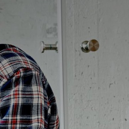
Badrumstips
Om Badplatsen
3D-badrum
Våra varumärken