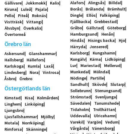
Alafors
Alingsås
Billdal
Gällivare
Jokkmokk
Kalix
Borås
Brålanda
Brämhult
Kiruna
Luleå
Pajala
Dingle
Ellös
Falköping
Pello
Piteå
Roknäs
Fjällbacka
Grebbestad
Vistträsk
Vittangi
Gråbo
Gällstad
Göteborg
Älvsbyn
Överkalix
Hamburgsund
Henån
Övertorneå
Hindås
Hisings backa
Hjo
Örebro län
Härryda
Jonsered
Karlsborg
Kungshamn
Askersund
Glanshammar
Kungälv
Kärna
Lidköping
Hallsberg
Hällefors
Lur
Mariestad
Mellerud
Karlskoga
Kumla
Laxå
Munkedal
Mölndal
Lindesberg
Nora
Vintrosa
Nödinge
Partille
Åsbro
Örebro
Sandhult
Skövde
Slutarp
Östergötlands län
Sollebrunn
Stenungsund
Strömstad
Svenljunga
Kimstad
Kisa
Kolmården
Sävedalen
Tanumshede
Linghem
Linköping
Tidaholm
Trollhättan
Ljungsbro
Uddevalla
Ulricehamn
Ljusfallshammar
Mjölby
Varekil
Vargön
Vedum
Motala
Norrköping
Vårgårda
Vänersborg
Rimforsa
Skänninge