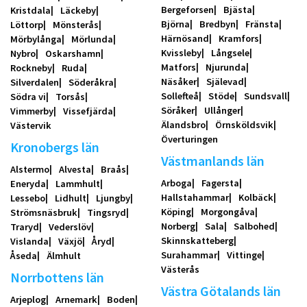
Bergeforsen
Bjästa
Kristdala
Läckeby
Björna
Bredbyn
Fränsta
Löttorp
Mönsterås
Härnösand
Kramfors
Mörbylånga
Mörlunda
Kvissleby
Långsele
Nybro
Oskarshamn
Matfors
Njurunda
Rockneby
Ruda
Näsåker
Själevad
Silverdalen
Söderåkra
Sollefteå
Stöde
Sundsvall
Södra vi
Torsås
Söråker
Ullånger
Vimmerby
Vissefjärda
Älandsbro
Örnsköldsvik
Västervik
Överturingen
Kronobergs län
Västmanlands län
Alstermo
Alvesta
Braås
Arboga
Fagersta
Eneryda
Lammhult
Hallstahammar
Kolbäck
Lessebo
Lidhult
Ljungby
Köping
Morgongåva
Strömsnäsbruk
Tingsryd
Norberg
Sala
Salbohed
Traryd
Vederslöv
Skinnskatteberg
Vislanda
Växjö
Åryd
Surahammar
Vittinge
Åseda
Älmhult
Västerås
Norrbottens län
Västra Götalands län
Arjeplog
Arnemark
Boden