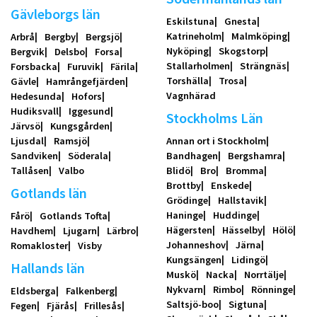
Gävleborgs län
Eskilstuna
Gnesta
Katrineholm
Malmköping
Arbrå
Bergby
Bergsjö
Nyköping
Skogstorp
Bergvik
Delsbo
Forsa
Stallarholmen
Strängnäs
Forsbacka
Furuvik
Färila
Torshälla
Trosa
Gävle
Hamrångefjärden
Vagnhärad
Hedesunda
Hofors
Hudiksvall
Iggesund
Stockholms Län
Järvsö
Kungsgården
Ljusdal
Ramsjö
Annan ort i Stockholm
Sandviken
Söderala
Bandhagen
Bergshamra
Tallåsen
Valbo
Blidö
Bro
Bromma
Brottby
Enskede
Gotlands län
Grödinge
Hallstavik
Haninge
Huddinge
Fårö
Gotlands Tofta
Hägersten
Hässelby
Hölö
Havdhem
Ljugarn
Lärbro
Johanneshov
Järna
Romakloster
Visby
Kungsängen
Lidingö
Hallands län
Muskö
Nacka
Norrtälje
Nykvarn
Rimbo
Rönninge
Eldsberga
Falkenberg
Saltsjö-boo
Sigtuna
Fegen
Fjärås
Frillesås