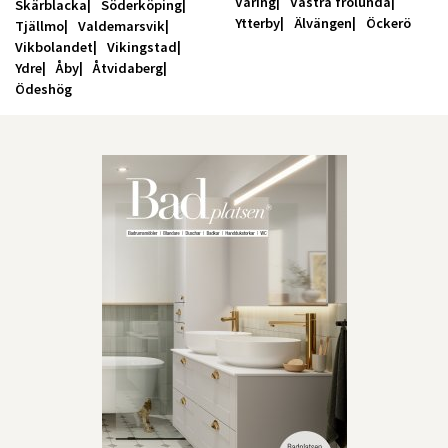
Väring
Västra frölunda
Skärblacka
Söderköping
Ytterby
Älvängen
Öckerö
Tjällmo
Valdemarsvik
Vikbolandet
Vikingstad
Ydre
Åby
Åtvidaberg
Ödeshög