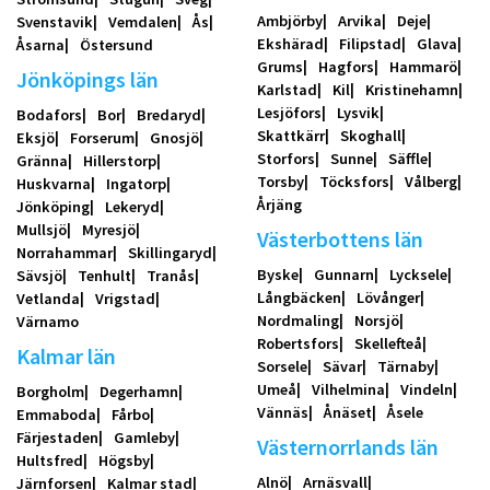
Ambjörby
Arvika
Deje
Svenstavik
Vemdalen
Ås
Ekshärad
Filipstad
Glava
Åsarna
Östersund
Grums
Hagfors
Hammarö
Jönköpings län
Karlstad
Kil
Kristinehamn
Lesjöfors
Lysvik
Bodafors
Bor
Bredaryd
Skattkärr
Skoghall
Eksjö
Forserum
Gnosjö
Storfors
Sunne
Säffle
Gränna
Hillerstorp
Torsby
Töcksfors
Vålberg
Huskvarna
Ingatorp
Årjäng
Jönköping
Lekeryd
Mullsjö
Myresjö
Västerbottens län
Norrahammar
Skillingaryd
Byske
Gunnarn
Lycksele
Sävsjö
Tenhult
Tranås
Långbäcken
Lövånger
Vetlanda
Vrigstad
Nordmaling
Norsjö
Värnamo
Robertsfors
Skellefteå
Kalmar län
Sorsele
Sävar
Tärnaby
Umeå
Vilhelmina
Vindeln
Borgholm
Degerhamn
Vännäs
Ånäset
Åsele
Emmaboda
Fårbo
Färjestaden
Gamleby
Västernorrlands län
Hultsfred
Högsby
Alnö
Arnäsvall
Järnforsen
Kalmar stad