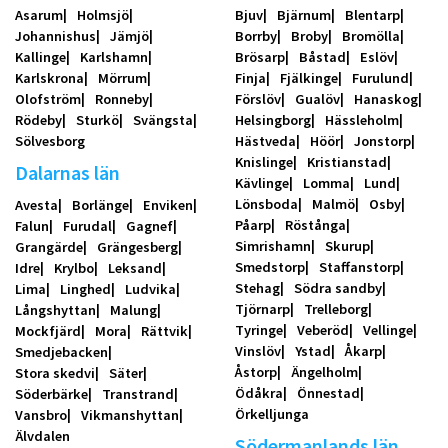
Asarum
Holmsjö
Bjuv
Bjärnum
Blentarp
Johannishus
Jämjö
Borrby
Broby
Bromölla
Kallinge
Karlshamn
Brösarp
Båstad
Eslöv
Karlskrona
Mörrum
Finja
Fjälkinge
Furulund
Olofström
Ronneby
Förslöv
Gualöv
Hanaskog
Rödeby
Sturkö
Svängsta
Helsingborg
Hässleholm
Sölvesborg
Hästveda
Höör
Jonstorp
Knislinge
Kristianstad
Dalarnas län
Kävlinge
Lomma
Lund
Lönsboda
Malmö
Osby
Avesta
Borlänge
Enviken
Påarp
Röstånga
Falun
Furudal
Gagnef
Simrishamn
Skurup
Grangärde
Grängesberg
Smedstorp
Staffanstorp
Idre
Krylbo
Leksand
Stehag
Södra sandby
Lima
Linghed
Ludvika
Tjörnarp
Trelleborg
Långshyttan
Malung
Tyringe
Veberöd
Vellinge
Mockfjärd
Mora
Rättvik
Vinslöv
Ystad
Åkarp
Smedjebacken
Åstorp
Ängelholm
Stora skedvi
Säter
Ödåkra
Önnestad
Söderbärke
Transtrand
Örkelljunga
Vansbro
Vikmanshyttan
Älvdalen
Södermanlands län