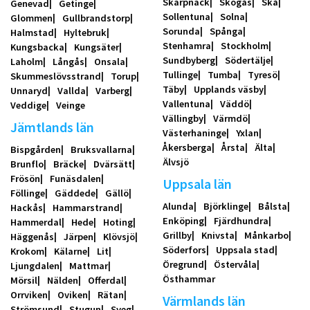
Skarpnäck
Skogås
Skå
Genevad
Getinge
Sollentuna
Solna
Glommen
Gullbrandstorp
Sorunda
Spånga
Halmstad
Hyltebruk
Stenhamra
Stockholm
Kungsbacka
Kungsäter
Sundbyberg
Södertälje
Laholm
Långås
Onsala
Tullinge
Tumba
Tyresö
Skummeslövsstrand
Torup
Täby
Upplands väsby
Unnaryd
Vallda
Varberg
Vallentuna
Väddö
Veddige
Veinge
Vällingby
Värmdö
Jämtlands län
Västerhaninge
Yxlan
Åkersberga
Årsta
Älta
Bispgården
Bruksvallarna
Älvsjö
Brunflo
Bräcke
Dvärsätt
Frösön
Funäsdalen
Uppsala län
Föllinge
Gäddede
Gällö
Alunda
Björklinge
Bålsta
Hackås
Hammarstrand
Enköping
Fjärdhundra
Hammerdal
Hede
Hoting
Grillby
Knivsta
Månkarbo
Häggenås
Järpen
Klövsjö
Söderfors
Uppsala stad
Krokom
Kälarne
Lit
Öregrund
Östervåla
Ljungdalen
Mattmar
Östhammar
Mörsil
Nälden
Offerdal
Orrviken
Oviken
Rätan
Värmlands län
Strömsund
Stugun
Sveg