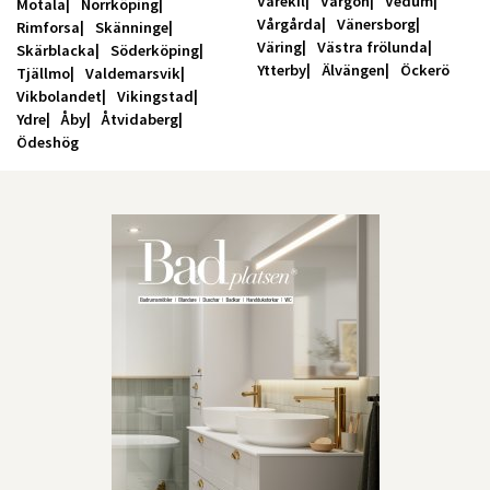
Varekil
Vargön
Vedum
Motala
Norrköping
Vårgårda
Vänersborg
Rimforsa
Skänninge
Väring
Västra frölunda
Skärblacka
Söderköping
Ytterby
Älvängen
Öckerö
Tjällmo
Valdemarsvik
Vikbolandet
Vikingstad
Ydre
Åby
Åtvidaberg
Ödeshög