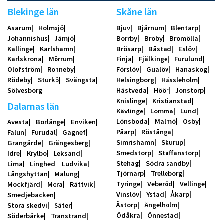
Blekinge län
Skåne län
Asarum
Holmsjö
Bjuv
Bjärnum
Blentarp
Johannishus
Jämjö
Borrby
Broby
Bromölla
Kallinge
Karlshamn
Brösarp
Båstad
Eslöv
Karlskrona
Mörrum
Finja
Fjälkinge
Furulund
Olofström
Ronneby
Förslöv
Gualöv
Hanaskog
Rödeby
Sturkö
Svängsta
Helsingborg
Hässleholm
Sölvesborg
Hästveda
Höör
Jonstorp
Knislinge
Kristianstad
Dalarnas län
Kävlinge
Lomma
Lund
Lönsboda
Malmö
Osby
Avesta
Borlänge
Enviken
Påarp
Röstånga
Falun
Furudal
Gagnef
Simrishamn
Skurup
Grangärde
Grängesberg
Smedstorp
Staffanstorp
Idre
Krylbo
Leksand
Stehag
Södra sandby
Lima
Linghed
Ludvika
Tjörnarp
Trelleborg
Långshyttan
Malung
Tyringe
Veberöd
Vellinge
Mockfjärd
Mora
Rättvik
Vinslöv
Ystad
Åkarp
Smedjebacken
Åstorp
Ängelholm
Stora skedvi
Säter
Ödåkra
Önnestad
Söderbärke
Transtrand