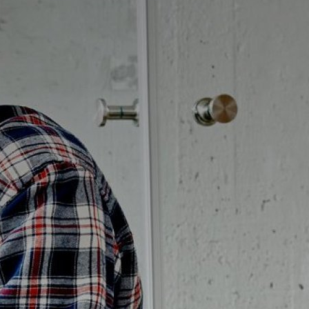
Badrumstips
Om Badplatsen
3D-badrum
Våra varumärken