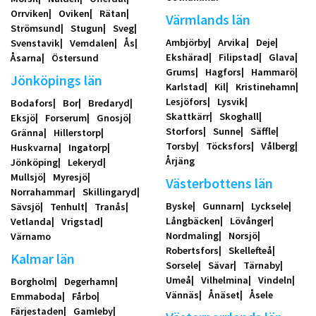
Orrviken
Oviken
Rätan
Värmlands län
Strömsund
Stugun
Sveg
Ambjörby
Arvika
Deje
Svenstavik
Vemdalen
Ås
Ekshärad
Filipstad
Glava
Åsarna
Östersund
Grums
Hagfors
Hammarö
Jönköpings län
Karlstad
Kil
Kristinehamn
Lesjöfors
Lysvik
Bodafors
Bor
Bredaryd
Skattkärr
Skoghall
Eksjö
Forserum
Gnosjö
Storfors
Sunne
Säffle
Gränna
Hillerstorp
Torsby
Töcksfors
Vålberg
Huskvarna
Ingatorp
Årjäng
Jönköping
Lekeryd
Mullsjö
Myresjö
Västerbottens län
Norrahammar
Skillingaryd
Byske
Gunnarn
Lycksele
Sävsjö
Tenhult
Tranås
Långbäcken
Lövånger
Vetlanda
Vrigstad
Nordmaling
Norsjö
Värnamo
Robertsfors
Skellefteå
Kalmar län
Sorsele
Sävar
Tärnaby
Umeå
Vilhelmina
Vindeln
Borgholm
Degerhamn
Vännäs
Ånäset
Åsele
Emmaboda
Fårbo
Färjestaden
Gamleby