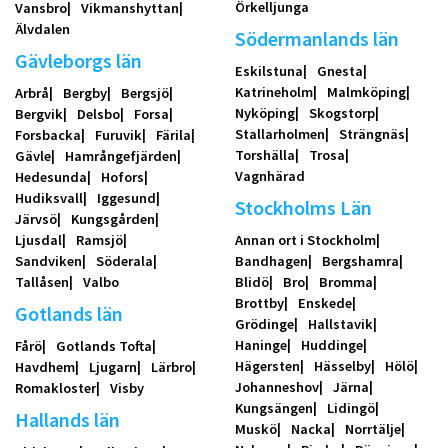
Örkelljunga
Vansbro
Vikmanshyttan
Älvdalen
Södermanlands län
Gävleborgs län
Eskilstuna
Gnesta
Katrineholm
Malmköping
Arbrå
Bergby
Bergsjö
Nyköping
Skogstorp
Bergvik
Delsbo
Forsa
Stallarholmen
Strängnäs
Forsbacka
Furuvik
Färila
Torshälla
Trosa
Gävle
Hamrångefjärden
Vagnhärad
Hedesunda
Hofors
Hudiksvall
Iggesund
Stockholms Län
Järvsö
Kungsgården
Ljusdal
Ramsjö
Annan ort i Stockholm
Sandviken
Söderala
Bandhagen
Bergshamra
Tallåsen
Valbo
Blidö
Bro
Bromma
Brottby
Enskede
Gotlands län
Grödinge
Hallstavik
Haninge
Huddinge
Fårö
Gotlands Tofta
Hägersten
Hässelby
Hölö
Havdhem
Ljugarn
Lärbro
Johanneshov
Järna
Romakloster
Visby
Kungsängen
Lidingö
Hallands län
Muskö
Nacka
Norrtälje