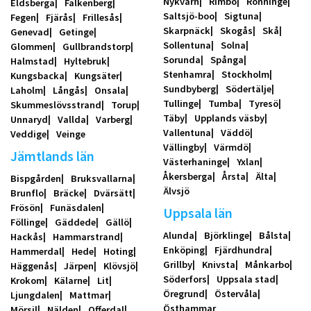
Nykvarn
Rimbo
Rönninge
Eldsberga
Falkenberg
Saltsjö-boo
Sigtuna
Fegen
Fjärås
Frillesås
Skarpnäck
Skogås
Skå
Genevad
Getinge
Sollentuna
Solna
Glommen
Gullbrandstorp
Sorunda
Spånga
Halmstad
Hyltebruk
Stenhamra
Stockholm
Kungsbacka
Kungsäter
Sundbyberg
Södertälje
Laholm
Långås
Onsala
Tullinge
Tumba
Tyresö
Skummeslövsstrand
Torup
Täby
Upplands väsby
Unnaryd
Vallda
Varberg
Vallentuna
Väddö
Veddige
Veinge
Vällingby
Värmdö
Jämtlands län
Västerhaninge
Yxlan
Åkersberga
Årsta
Älta
Bispgården
Bruksvallarna
Älvsjö
Brunflo
Bräcke
Dvärsätt
Frösön
Funäsdalen
Uppsala län
Föllinge
Gäddede
Gällö
Alunda
Björklinge
Bålsta
Hackås
Hammarstrand
Enköping
Fjärdhundra
Hammerdal
Hede
Hoting
Grillby
Knivsta
Månkarbo
Häggenås
Järpen
Klövsjö
Söderfors
Uppsala stad
Krokom
Kälarne
Lit
Öregrund
Östervåla
Ljungdalen
Mattmar
Östhammar
Mörsil
Nälden
Offerdal