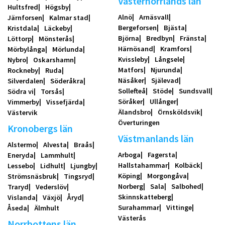
Västernorrlands län
Hultsfred
Högsby
Alnö
Arnäsvall
Järnforsen
Kalmar stad
Bergeforsen
Bjästa
Kristdala
Läckeby
Björna
Bredbyn
Fränsta
Löttorp
Mönsterås
Härnösand
Kramfors
Mörbylånga
Mörlunda
Kvissleby
Långsele
Nybro
Oskarshamn
Matfors
Njurunda
Rockneby
Ruda
Näsåker
Själevad
Silverdalen
Söderåkra
Sollefteå
Stöde
Sundsvall
Södra vi
Torsås
Söråker
Ullånger
Vimmerby
Vissefjärda
Älandsbro
Örnsköldsvik
Västervik
Överturingen
Kronobergs län
Västmanlands län
Alstermo
Alvesta
Braås
Arboga
Fagersta
Eneryda
Lammhult
Hallstahammar
Kolbäck
Lessebo
Lidhult
Ljungby
Köping
Morgongåva
Strömsnäsbruk
Tingsryd
Norberg
Sala
Salbohed
Traryd
Vederslöv
Skinnskatteberg
Vislanda
Växjö
Åryd
Surahammar
Vittinge
Åseda
Älmhult
Västerås
Norrbottens län