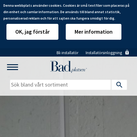
Denna webbplats använder cookies. Cookies är små textfiler som placeras på
din enhet och samlar information. De används till bland annat statistik,
personaliserad reklam och för att sajten ska fungera smidigt för dig.
OK, jag förstår
Mer information
Hoppa
Bli installatör
Installatörsinloggning
till
huvudinnehåll
Mitt badrum
Installatörer
Produkter
Se alla