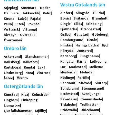
Västra Götalands län
Arjeplog
Arnemark
Boden
Alafors
Alingsås
Billdal
Gällivare
Jokkmokk
Kalix
Borås
Brålanda
Brämhult
Kiruna
Luleå
Pajala
Dingle
Ellös
Falköping
Pello
Piteå
Roknäs
Fjällbacka
Grebbestad
Vistträsk
Vittangi
Gråbo
Gällstad
Göteborg
Älvsbyn
Överkalix
Hamburgsund
Henån
Övertorneå
Hindås
Hisings backa
Hjo
Örebro län
Härryda
Jonsered
Karlsborg
Kungshamn
Askersund
Glanshammar
Kungälv
Kärna
Lidköping
Hallsberg
Hällefors
Lur
Mariestad
Mellerud
Karlskoga
Kumla
Laxå
Munkedal
Mölndal
Lindesberg
Nora
Vintrosa
Nödinge
Partille
Åsbro
Örebro
Sandhult
Skövde
Slutarp
Östergötlands län
Sollebrunn
Stenungsund
Strömstad
Svenljunga
Kimstad
Kisa
Kolmården
Sävedalen
Tanumshede
Linghem
Linköping
Tidaholm
Trollhättan
Ljungsbro
Uddevalla
Ulricehamn
Ljusfallshammar
Mjölby