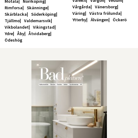
Varekil
Vargön
Vedum
Motala
Norrköping
Vårgårda
Vänersborg
Rimforsa
Skänninge
Väring
Västra frölunda
Skärblacka
Söderköping
Ytterby
Älvängen
Öckerö
Tjällmo
Valdemarsvik
Vikbolandet
Vikingstad
Ydre
Åby
Åtvidaberg
Ödeshög