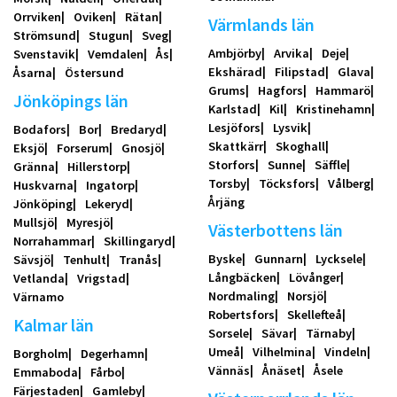
Orrviken
Oviken
Rätan
Värmlands län
Strömsund
Stugun
Sveg
Ambjörby
Arvika
Deje
Svenstavik
Vemdalen
Ås
Ekshärad
Filipstad
Glava
Åsarna
Östersund
Grums
Hagfors
Hammarö
Jönköpings län
Karlstad
Kil
Kristinehamn
Lesjöfors
Lysvik
Bodafors
Bor
Bredaryd
Skattkärr
Skoghall
Eksjö
Forserum
Gnosjö
Storfors
Sunne
Säffle
Gränna
Hillerstorp
Torsby
Töcksfors
Vålberg
Huskvarna
Ingatorp
Årjäng
Jönköping
Lekeryd
Mullsjö
Myresjö
Västerbottens län
Norrahammar
Skillingaryd
Byske
Gunnarn
Lycksele
Sävsjö
Tenhult
Tranås
Långbäcken
Lövånger
Vetlanda
Vrigstad
Nordmaling
Norsjö
Värnamo
Robertsfors
Skellefteå
Kalmar län
Sorsele
Sävar
Tärnaby
Umeå
Vilhelmina
Vindeln
Borgholm
Degerhamn
Vännäs
Ånäset
Åsele
Emmaboda
Fårbo
Färjestaden
Gamleby