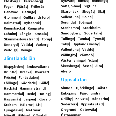
Nykvarn
Rimbo
Rönninge
Eldsberga
Falkenberg
Saltsjö-boo
Sigtuna
Fegen
Fjärås
Frillesås
Skarpnäck
Skogås
Skå
Genevad
Getinge
Sollentuna
Solna
Glommen
Gullbrandstorp
Sorunda
Spånga
Halmstad
Hyltebruk
Stenhamra
Stockholm
Kungsbacka
Kungsäter
Sundbyberg
Södertälje
Laholm
Långås
Onsala
Tullinge
Tumba
Tyresö
Skummeslövsstrand
Torup
Täby
Upplands väsby
Unnaryd
Vallda
Varberg
Vallentuna
Väddö
Veddige
Veinge
Vällingby
Värmdö
Jämtlands län
Västerhaninge
Yxlan
Åkersberga
Årsta
Älta
Bispgården
Bruksvallarna
Älvsjö
Brunflo
Bräcke
Dvärsätt
Frösön
Funäsdalen
Uppsala län
Föllinge
Gäddede
Gällö
Alunda
Björklinge
Bålsta
Hackås
Hammarstrand
Enköping
Fjärdhundra
Hammerdal
Hede
Hoting
Grillby
Knivsta
Månkarbo
Häggenås
Järpen
Klövsjö
Söderfors
Uppsala stad
Krokom
Kälarne
Lit
Öregrund
Östervåla
Ljungdalen
Mattmar
Östhammar
Mörsil
Nälden
Offerdal