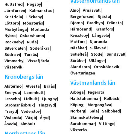
Västernorrlands län
Hultsfred
Högsby
Alnö
Arnäsvall
Järnforsen
Kalmar stad
Bergeforsen
Bjästa
Kristdala
Läckeby
Björna
Bredbyn
Fränsta
Löttorp
Mönsterås
Härnösand
Kramfors
Mörbylånga
Mörlunda
Kvissleby
Långsele
Nybro
Oskarshamn
Matfors
Njurunda
Rockneby
Ruda
Näsåker
Själevad
Silverdalen
Söderåkra
Sollefteå
Stöde
Sundsvall
Södra vi
Torsås
Söråker
Ullånger
Vimmerby
Vissefjärda
Älandsbro
Örnsköldsvik
Västervik
Överturingen
Kronobergs län
Västmanlands län
Alstermo
Alvesta
Braås
Arboga
Fagersta
Eneryda
Lammhult
Hallstahammar
Kolbäck
Lessebo
Lidhult
Ljungby
Köping
Morgongåva
Strömsnäsbruk
Tingsryd
Norberg
Sala
Salbohed
Traryd
Vederslöv
Skinnskatteberg
Vislanda
Växjö
Åryd
Surahammar
Vittinge
Åseda
Älmhult
Västerås
Norrbottens län