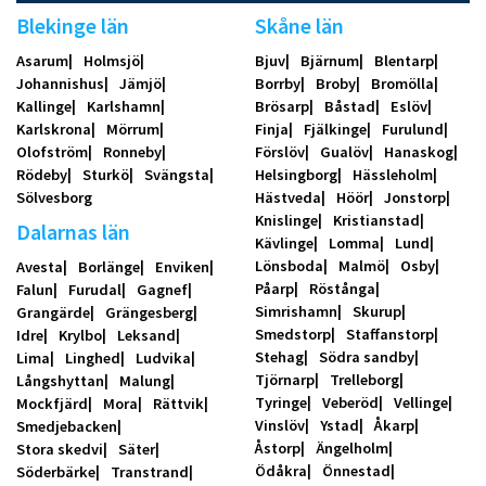
Blekinge län
Skåne län
Asarum
Holmsjö
Bjuv
Bjärnum
Blentarp
Johannishus
Jämjö
Borrby
Broby
Bromölla
Kallinge
Karlshamn
Brösarp
Båstad
Eslöv
Karlskrona
Mörrum
Finja
Fjälkinge
Furulund
Olofström
Ronneby
Förslöv
Gualöv
Hanaskog
Rödeby
Sturkö
Svängsta
Helsingborg
Hässleholm
Sölvesborg
Hästveda
Höör
Jonstorp
Knislinge
Kristianstad
Dalarnas län
Kävlinge
Lomma
Lund
Lönsboda
Malmö
Osby
Avesta
Borlänge
Enviken
Påarp
Röstånga
Falun
Furudal
Gagnef
Simrishamn
Skurup
Grangärde
Grängesberg
Smedstorp
Staffanstorp
Idre
Krylbo
Leksand
Stehag
Södra sandby
Lima
Linghed
Ludvika
Tjörnarp
Trelleborg
Långshyttan
Malung
Tyringe
Veberöd
Vellinge
Mockfjärd
Mora
Rättvik
Vinslöv
Ystad
Åkarp
Smedjebacken
Åstorp
Ängelholm
Stora skedvi
Säter
Ödåkra
Önnestad
Söderbärke
Transtrand