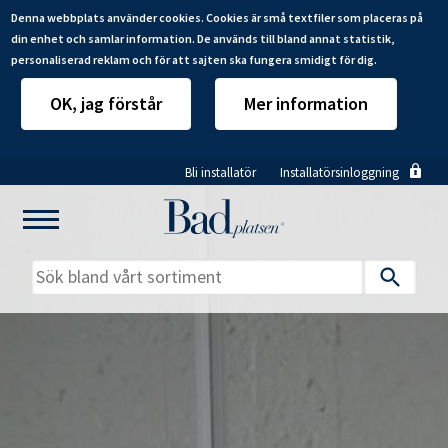
Denna webbplats använder cookies. Cookies är små textfiler som placeras på
din enhet och samlar information. De används till bland annat statistik,
personaliserad reklam och för att sajten ska fungera smidigt för dig.
OK, jag förstår
Mer information
Hoppa
Bli installatör
Installatörsinloggning
till
huvudinnehåll
Mitt badrum
Installatörer
Produkter
Se alla