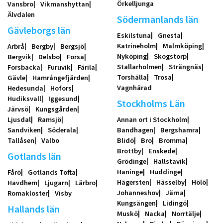
Örkelljunga
Vansbro
Vikmanshyttan
Älvdalen
Södermanlands län
Gävleborgs län
Eskilstuna
Gnesta
Katrineholm
Malmköping
Arbrå
Bergby
Bergsjö
Nyköping
Skogstorp
Bergvik
Delsbo
Forsa
Stallarholmen
Strängnäs
Forsbacka
Furuvik
Färila
Torshälla
Trosa
Gävle
Hamrångefjärden
Vagnhärad
Hedesunda
Hofors
Hudiksvall
Iggesund
Stockholms Län
Järvsö
Kungsgården
Ljusdal
Ramsjö
Annan ort i Stockholm
Sandviken
Söderala
Bandhagen
Bergshamra
Tallåsen
Valbo
Blidö
Bro
Bromma
Brottby
Enskede
Gotlands län
Grödinge
Hallstavik
Haninge
Huddinge
Fårö
Gotlands Tofta
Hägersten
Hässelby
Hölö
Havdhem
Ljugarn
Lärbro
Johanneshov
Järna
Romakloster
Visby
Kungsängen
Lidingö
Hallands län
Muskö
Nacka
Norrtälje