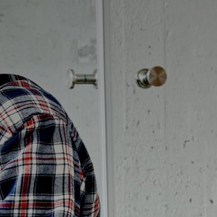
Badrumstips
Om Badplatsen
3D-badrum
Våra varumärken