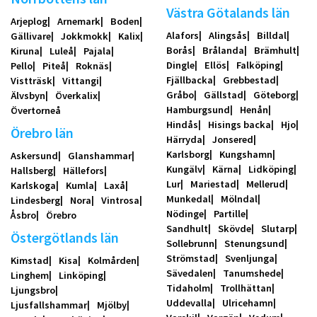
Västra Götalands län
Arjeplog
Arnemark
Boden
Alafors
Alingsås
Billdal
Gällivare
Jokkmokk
Kalix
Borås
Brålanda
Brämhult
Kiruna
Luleå
Pajala
Dingle
Ellös
Falköping
Pello
Piteå
Roknäs
Fjällbacka
Grebbestad
Vistträsk
Vittangi
Gråbo
Gällstad
Göteborg
Älvsbyn
Överkalix
Hamburgsund
Henån
Övertorneå
Hindås
Hisings backa
Hjo
Örebro län
Härryda
Jonsered
Karlsborg
Kungshamn
Askersund
Glanshammar
Kungälv
Kärna
Lidköping
Hallsberg
Hällefors
Lur
Mariestad
Mellerud
Karlskoga
Kumla
Laxå
Munkedal
Mölndal
Lindesberg
Nora
Vintrosa
Nödinge
Partille
Åsbro
Örebro
Sandhult
Skövde
Slutarp
Östergötlands län
Sollebrunn
Stenungsund
Strömstad
Svenljunga
Kimstad
Kisa
Kolmården
Sävedalen
Tanumshede
Linghem
Linköping
Tidaholm
Trollhättan
Ljungsbro
Uddevalla
Ulricehamn
Ljusfallshammar
Mjölby