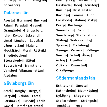
Rödeby
Sturkö
Svängsta
Helsingborg
Hässleholm
Sölvesborg
Hästveda
Höör
Jonstorp
Knislinge
Kristianstad
Dalarnas län
Kävlinge
Lomma
Lund
Lönsboda
Malmö
Osby
Avesta
Borlänge
Enviken
Påarp
Röstånga
Falun
Furudal
Gagnef
Simrishamn
Skurup
Grangärde
Grängesberg
Smedstorp
Staffanstorp
Idre
Krylbo
Leksand
Stehag
Södra sandby
Lima
Linghed
Ludvika
Tjörnarp
Trelleborg
Långshyttan
Malung
Tyringe
Veberöd
Vellinge
Mockfjärd
Mora
Rättvik
Vinslöv
Ystad
Åkarp
Smedjebacken
Åstorp
Ängelholm
Stora skedvi
Säter
Ödåkra
Önnestad
Söderbärke
Transtrand
Örkelljunga
Vansbro
Vikmanshyttan
Älvdalen
Södermanlands län
Gävleborgs län
Eskilstuna
Gnesta
Katrineholm
Malmköping
Arbrå
Bergby
Bergsjö
Nyköping
Skogstorp
Bergvik
Delsbo
Forsa
Stallarholmen
Strängnäs
Forsbacka
Furuvik
Färila
Torshälla
Trosa
Gävle
Hamrångefjärden