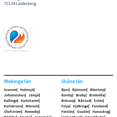
711 34 Lindesberg
Blekinge län
Skåne län
Asarum
Holmsjö
Bjuv
Bjärnum
Blentarp
Johannishus
Jämjö
Borrby
Broby
Bromölla
Kallinge
Karlshamn
Brösarp
Båstad
Eslöv
Karlskrona
Mörrum
Finja
Fjälkinge
Furulund
Olofström
Ronneby
Förslöv
Gualöv
Hanaskog