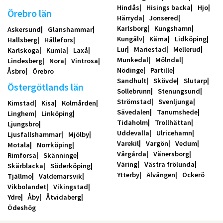
Hindås
Hisings backa
Hjo
Örebro län
Härryda
Jonsered
Karlsborg
Kungshamn
Askersund
Glanshammar
Kungälv
Kärna
Lidköping
Hallsberg
Hällefors
Lur
Mariestad
Mellerud
Karlskoga
Kumla
Laxå
Munkedal
Mölndal
Lindesberg
Nora
Vintrosa
Nödinge
Partille
Åsbro
Örebro
Sandhult
Skövde
Slutarp
Östergötlands län
Sollebrunn
Stenungsund
Strömstad
Svenljunga
Kimstad
Kisa
Kolmården
Sävedalen
Tanumshede
Linghem
Linköping
Tidaholm
Trollhättan
Ljungsbro
Uddevalla
Ulricehamn
Ljusfallshammar
Mjölby
Varekil
Vargön
Vedum
Motala
Norrköping
Vårgårda
Vänersborg
Rimforsa
Skänninge
Väring
Västra frölunda
Skärblacka
Söderköping
Ytterby
Älvängen
Öckerö
Tjällmo
Valdemarsvik
Vikbolandet
Vikingstad
Ydre
Åby
Åtvidaberg
Ödeshög