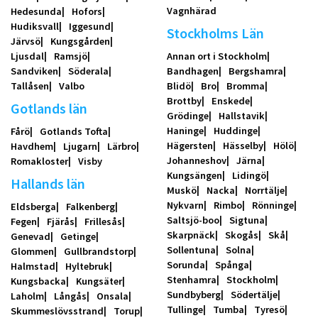
Vagnhärad
Hedesunda
Hofors
Hudiksvall
Iggesund
Stockholms Län
Järvsö
Kungsgården
Ljusdal
Ramsjö
Annan ort i Stockholm
Sandviken
Söderala
Bandhagen
Bergshamra
Tallåsen
Valbo
Blidö
Bro
Bromma
Brottby
Enskede
Gotlands län
Grödinge
Hallstavik
Haninge
Huddinge
Fårö
Gotlands Tofta
Hägersten
Hässelby
Hölö
Havdhem
Ljugarn
Lärbro
Johanneshov
Järna
Romakloster
Visby
Kungsängen
Lidingö
Hallands län
Muskö
Nacka
Norrtälje
Nykvarn
Rimbo
Rönninge
Eldsberga
Falkenberg
Saltsjö-boo
Sigtuna
Fegen
Fjärås
Frillesås
Skarpnäck
Skogås
Skå
Genevad
Getinge
Sollentuna
Solna
Glommen
Gullbrandstorp
Sorunda
Spånga
Halmstad
Hyltebruk
Stenhamra
Stockholm
Kungsbacka
Kungsäter
Sundbyberg
Södertälje
Laholm
Långås
Onsala
Tullinge
Tumba
Tyresö
Skummeslövsstrand
Torup