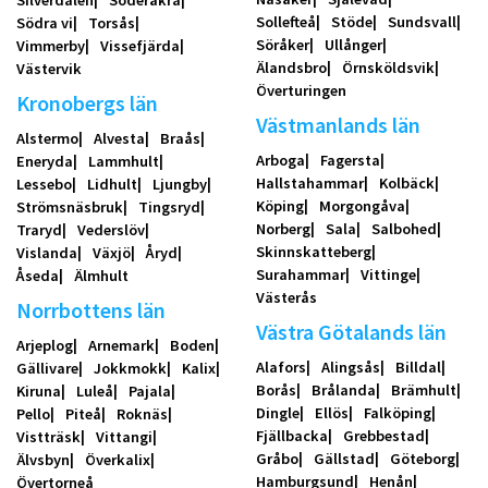
Silverdalen
Söderåkra
Sollefteå
Stöde
Sundsvall
Södra vi
Torsås
Söråker
Ullånger
Vimmerby
Vissefjärda
Älandsbro
Örnsköldsvik
Västervik
Överturingen
Kronobergs län
Västmanlands län
Alstermo
Alvesta
Braås
Arboga
Fagersta
Eneryda
Lammhult
Hallstahammar
Kolbäck
Lessebo
Lidhult
Ljungby
Köping
Morgongåva
Strömsnäsbruk
Tingsryd
Norberg
Sala
Salbohed
Traryd
Vederslöv
Skinnskatteberg
Vislanda
Växjö
Åryd
Surahammar
Vittinge
Åseda
Älmhult
Västerås
Norrbottens län
Västra Götalands län
Arjeplog
Arnemark
Boden
Alafors
Alingsås
Billdal
Gällivare
Jokkmokk
Kalix
Borås
Brålanda
Brämhult
Kiruna
Luleå
Pajala
Dingle
Ellös
Falköping
Pello
Piteå
Roknäs
Fjällbacka
Grebbestad
Vistträsk
Vittangi
Gråbo
Gällstad
Göteborg
Älvsbyn
Överkalix
Hamburgsund
Henån
Övertorneå