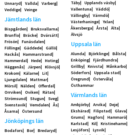
Täby
Upplands väsby
Unnaryd
Vallda
Varberg
Vallentuna
Väddö
Veddige
Veinge
Vällingby
Värmdö
Jämtlands län
Västerhaninge
Yxlan
Åkersberga
Årsta
Älta
Bispgården
Bruksvallarna
Älvsjö
Brunflo
Bräcke
Dvärsätt
Frösön
Funäsdalen
Uppsala län
Föllinge
Gäddede
Gällö
Alunda
Björklinge
Bålsta
Hackås
Hammarstrand
Enköping
Fjärdhundra
Hammerdal
Hede
Hoting
Grillby
Knivsta
Månkarbo
Häggenås
Järpen
Klövsjö
Söderfors
Uppsala stad
Krokom
Kälarne
Lit
Öregrund
Östervåla
Ljungdalen
Mattmar
Östhammar
Mörsil
Nälden
Offerdal
Orrviken
Oviken
Rätan
Värmlands län
Strömsund
Stugun
Sveg
Ambjörby
Arvika
Deje
Svenstavik
Vemdalen
Ås
Ekshärad
Filipstad
Glava
Åsarna
Östersund
Grums
Hagfors
Hammarö
Jönköpings län
Karlstad
Kil
Kristinehamn
Lesjöfors
Lysvik
Bodafors
Bor
Bredaryd