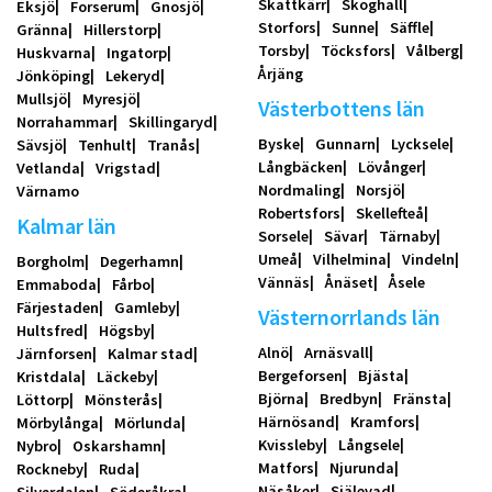
Skattkärr
Skoghall
Eksjö
Forserum
Gnosjö
Storfors
Sunne
Säffle
Gränna
Hillerstorp
Torsby
Töcksfors
Vålberg
Huskvarna
Ingatorp
Årjäng
Jönköping
Lekeryd
Mullsjö
Myresjö
Västerbottens län
Norrahammar
Skillingaryd
Byske
Gunnarn
Lycksele
Sävsjö
Tenhult
Tranås
Långbäcken
Lövånger
Vetlanda
Vrigstad
Nordmaling
Norsjö
Värnamo
Robertsfors
Skellefteå
Kalmar län
Sorsele
Sävar
Tärnaby
Umeå
Vilhelmina
Vindeln
Borgholm
Degerhamn
Vännäs
Ånäset
Åsele
Emmaboda
Fårbo
Färjestaden
Gamleby
Västernorrlands län
Hultsfred
Högsby
Alnö
Arnäsvall
Järnforsen
Kalmar stad
Bergeforsen
Bjästa
Kristdala
Läckeby
Björna
Bredbyn
Fränsta
Löttorp
Mönsterås
Härnösand
Kramfors
Mörbylånga
Mörlunda
Kvissleby
Långsele
Nybro
Oskarshamn
Matfors
Njurunda
Rockneby
Ruda
Näsåker
Själevad