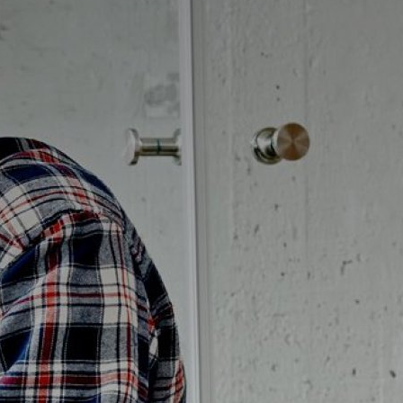
Badrumstips
Om Badplatsen
3D-badrum
Våra varumärken