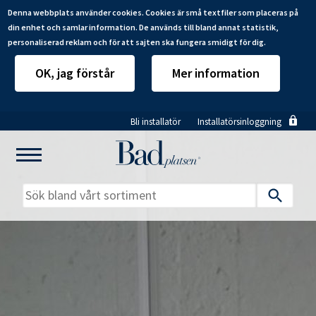
Denna webbplats använder cookies. Cookies är små textfiler som placeras på
din enhet och samlar information. De används till bland annat statistik,
personaliserad reklam och för att sajten ska fungera smidigt för dig.
OK, jag förstår
Mer information
Hoppa
Bli installatör
Installatörsinloggning
till
huvudinnehåll
Mitt badrum
Installatörer
Produkter
Se alla