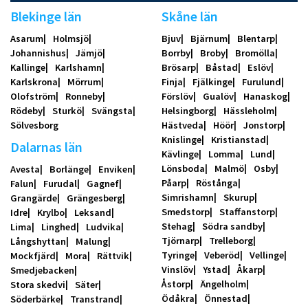
Blekinge län
Skåne län
Asarum
Holmsjö
Bjuv
Bjärnum
Blentarp
Johannishus
Jämjö
Borrby
Broby
Bromölla
Kallinge
Karlshamn
Brösarp
Båstad
Eslöv
Karlskrona
Mörrum
Finja
Fjälkinge
Furulund
Olofström
Ronneby
Förslöv
Gualöv
Hanaskog
Rödeby
Sturkö
Svängsta
Helsingborg
Hässleholm
Sölvesborg
Hästveda
Höör
Jonstorp
Knislinge
Kristianstad
Dalarnas län
Kävlinge
Lomma
Lund
Lönsboda
Malmö
Osby
Avesta
Borlänge
Enviken
Påarp
Röstånga
Falun
Furudal
Gagnef
Simrishamn
Skurup
Grangärde
Grängesberg
Smedstorp
Staffanstorp
Idre
Krylbo
Leksand
Stehag
Södra sandby
Lima
Linghed
Ludvika
Tjörnarp
Trelleborg
Långshyttan
Malung
Tyringe
Veberöd
Vellinge
Mockfjärd
Mora
Rättvik
Vinslöv
Ystad
Åkarp
Smedjebacken
Åstorp
Ängelholm
Stora skedvi
Säter
Ödåkra
Önnestad
Söderbärke
Transtrand