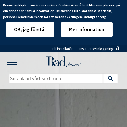
Denna webbplats använder cookies. Cookies är små textfiler som placeras på
din enhet och samlar information. De används till bland annat statistik,
personaliserad reklam och för att sajten ska fungera smidigt för dig.
OK, jag förstår
Mer information
Hoppa
Bli installatör
Installatörsinloggning
till
huvudinnehåll
Mitt badrum
Installatörer
Produkter
Se alla