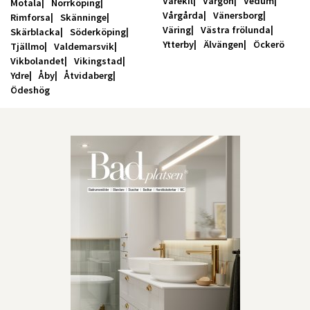
Varekil
Vargön
Vedum
Motala
Norrköping
Vårgårda
Vänersborg
Rimforsa
Skänninge
Väring
Västra frölunda
Skärblacka
Söderköping
Ytterby
Älvängen
Öckerö
Tjällmo
Valdemarsvik
Vikbolandet
Vikingstad
Ydre
Åby
Åtvidaberg
Ödeshög