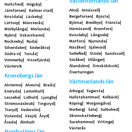
Västernorrlands län
Hultsfred
Högsby
Alnö
Arnäsvall
Järnforsen
Kalmar stad
Bergeforsen
Bjästa
Kristdala
Läckeby
Björna
Bredbyn
Fränsta
Löttorp
Mönsterås
Härnösand
Kramfors
Mörbylånga
Mörlunda
Kvissleby
Långsele
Nybro
Oskarshamn
Matfors
Njurunda
Rockneby
Ruda
Näsåker
Själevad
Silverdalen
Söderåkra
Sollefteå
Stöde
Sundsvall
Södra vi
Torsås
Söråker
Ullånger
Vimmerby
Vissefjärda
Älandsbro
Örnsköldsvik
Västervik
Överturingen
Kronobergs län
Västmanlands län
Alstermo
Alvesta
Braås
Arboga
Fagersta
Eneryda
Lammhult
Hallstahammar
Kolbäck
Lessebo
Lidhult
Ljungby
Köping
Morgongåva
Strömsnäsbruk
Tingsryd
Norberg
Sala
Salbohed
Traryd
Vederslöv
Skinnskatteberg
Vislanda
Växjö
Åryd
Surahammar
Vittinge
Åseda
Älmhult
Västerås
Norrbottens län