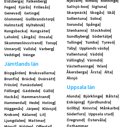
Nykvarn
Rimbo
Rönninge
Eldsberga
Falkenberg
Saltsjö-boo
Sigtuna
Fegen
Fjärås
Frillesås
Skarpnäck
Skogås
Skå
Genevad
Getinge
Sollentuna
Solna
Glommen
Gullbrandstorp
Sorunda
Spånga
Halmstad
Hyltebruk
Stenhamra
Stockholm
Kungsbacka
Kungsäter
Sundbyberg
Södertälje
Laholm
Långås
Onsala
Tullinge
Tumba
Tyresö
Skummeslövsstrand
Torup
Täby
Upplands väsby
Unnaryd
Vallda
Varberg
Vallentuna
Väddö
Veddige
Veinge
Vällingby
Värmdö
Jämtlands län
Västerhaninge
Yxlan
Åkersberga
Årsta
Älta
Bispgården
Bruksvallarna
Älvsjö
Brunflo
Bräcke
Dvärsätt
Frösön
Funäsdalen
Uppsala län
Föllinge
Gäddede
Gällö
Alunda
Björklinge
Bålsta
Hackås
Hammarstrand
Enköping
Fjärdhundra
Hammerdal
Hede
Hoting
Grillby
Knivsta
Månkarbo
Häggenås
Järpen
Klövsjö
Söderfors
Uppsala stad
Krokom
Kälarne
Lit
Öregrund
Östervåla
Ljungdalen
Mattmar
Östhammar
Mörsil
Nälden
Offerdal