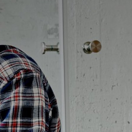
Badrumstips
Om Badplatsen
3D-badrum
Våra varumärken