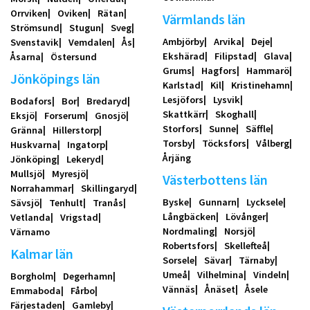
Orrviken
Oviken
Rätan
Värmlands län
Strömsund
Stugun
Sveg
Ambjörby
Arvika
Deje
Svenstavik
Vemdalen
Ås
Ekshärad
Filipstad
Glava
Åsarna
Östersund
Grums
Hagfors
Hammarö
Jönköpings län
Karlstad
Kil
Kristinehamn
Lesjöfors
Lysvik
Bodafors
Bor
Bredaryd
Skattkärr
Skoghall
Eksjö
Forserum
Gnosjö
Storfors
Sunne
Säffle
Gränna
Hillerstorp
Torsby
Töcksfors
Vålberg
Huskvarna
Ingatorp
Årjäng
Jönköping
Lekeryd
Mullsjö
Myresjö
Västerbottens län
Norrahammar
Skillingaryd
Byske
Gunnarn
Lycksele
Sävsjö
Tenhult
Tranås
Långbäcken
Lövånger
Vetlanda
Vrigstad
Nordmaling
Norsjö
Värnamo
Robertsfors
Skellefteå
Kalmar län
Sorsele
Sävar
Tärnaby
Umeå
Vilhelmina
Vindeln
Borgholm
Degerhamn
Vännäs
Ånäset
Åsele
Emmaboda
Fårbo
Färjestaden
Gamleby