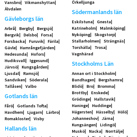
Örkelljunga
Vansbro
Vikmanshyttan
Älvdalen
Södermanlands län
Gävleborgs län
Eskilstuna
Gnesta
Katrineholm
Malmköping
Arbrå
Bergby
Bergsjö
Nyköping
Skogstorp
Bergvik
Delsbo
Forsa
Stallarholmen
Strängnäs
Forsbacka
Furuvik
Färila
Torshälla
Trosa
Gävle
Hamrångefjärden
Vagnhärad
Hedesunda
Hofors
Hudiksvall
Iggesund
Stockholms Län
Järvsö
Kungsgården
Ljusdal
Ramsjö
Annan ort i Stockholm
Sandviken
Söderala
Bandhagen
Bergshamra
Tallåsen
Valbo
Blidö
Bro
Bromma
Brottby
Enskede
Gotlands län
Grödinge
Hallstavik
Haninge
Huddinge
Fårö
Gotlands Tofta
Hägersten
Hässelby
Hölö
Havdhem
Ljugarn
Lärbro
Johanneshov
Järna
Romakloster
Visby
Kungsängen
Lidingö
Hallands län
Muskö
Nacka
Norrtälje