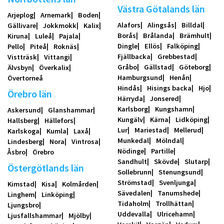
Västra Götalands län
Arjeplog
Arnemark
Boden
Alafors
Alingsås
Billdal
Gällivare
Jokkmokk
Kalix
Borås
Brålanda
Brämhult
Kiruna
Luleå
Pajala
Dingle
Ellös
Falköping
Pello
Piteå
Roknäs
Fjällbacka
Grebbestad
Vistträsk
Vittangi
Gråbo
Gällstad
Göteborg
Älvsbyn
Överkalix
Hamburgsund
Henån
Övertorneå
Hindås
Hisings backa
Hjo
Örebro län
Härryda
Jonsered
Karlsborg
Kungshamn
Askersund
Glanshammar
Kungälv
Kärna
Lidköping
Hallsberg
Hällefors
Lur
Mariestad
Mellerud
Karlskoga
Kumla
Laxå
Munkedal
Mölndal
Lindesberg
Nora
Vintrosa
Nödinge
Partille
Åsbro
Örebro
Sandhult
Skövde
Slutarp
Östergötlands län
Sollebrunn
Stenungsund
Strömstad
Svenljunga
Kimstad
Kisa
Kolmården
Sävedalen
Tanumshede
Linghem
Linköping
Tidaholm
Trollhättan
Ljungsbro
Uddevalla
Ulricehamn
Ljusfallshammar
Mjölby