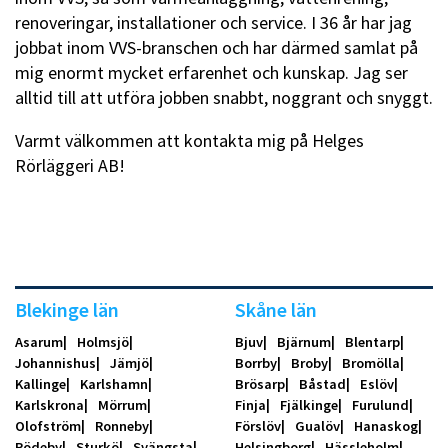
renoveringar, installationer och service. I 36 år har jag
jobbat inom VVS-branschen och har därmed samlat på
mig enormt mycket erfarenhet och kunskap. Jag ser
alltid till att utföra jobben snabbt, noggrant och snyggt.
Varmt välkommen att kontakta mig på Helges
Rörläggeri AB!
Blekinge län
Skåne län
Asarum
Holmsjö
Bjuv
Bjärnum
Blentarp
Johannishus
Jämjö
Borrby
Broby
Bromölla
Kallinge
Karlshamn
Brösarp
Båstad
Eslöv
Karlskrona
Mörrum
Finja
Fjälkinge
Furulund
Olofström
Ronneby
Förslöv
Gualöv
Hanaskog
Rödeby
Sturkö
Svängsta
Helsingborg
Hässleholm