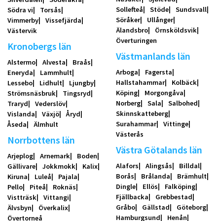
Sollefteå
Stöde
Sundsvall
Södra vi
Torsås
Söråker
Ullånger
Vimmerby
Vissefjärda
Älandsbro
Örnsköldsvik
Västervik
Överturingen
Kronobergs län
Västmanlands län
Alstermo
Alvesta
Braås
Arboga
Fagersta
Eneryda
Lammhult
Hallstahammar
Kolbäck
Lessebo
Lidhult
Ljungby
Köping
Morgongåva
Strömsnäsbruk
Tingsryd
Norberg
Sala
Salbohed
Traryd
Vederslöv
Skinnskatteberg
Vislanda
Växjö
Åryd
Surahammar
Vittinge
Åseda
Älmhult
Västerås
Norrbottens län
Västra Götalands län
Arjeplog
Arnemark
Boden
Alafors
Alingsås
Billdal
Gällivare
Jokkmokk
Kalix
Borås
Brålanda
Brämhult
Kiruna
Luleå
Pajala
Dingle
Ellös
Falköping
Pello
Piteå
Roknäs
Fjällbacka
Grebbestad
Vistträsk
Vittangi
Gråbo
Gällstad
Göteborg
Älvsbyn
Överkalix
Hamburgsund
Henån
Övertorneå