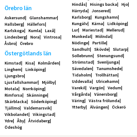
Hindås
Hisings backa
Hjo
Örebro län
Härryda
Jonsered
Karlsborg
Kungshamn
Askersund
Glanshammar
Kungälv
Kärna
Lidköping
Hallsberg
Hällefors
Lur
Mariestad
Mellerud
Karlskoga
Kumla
Laxå
Munkedal
Mölndal
Lindesberg
Nora
Vintrosa
Nödinge
Partille
Åsbro
Örebro
Sandhult
Skövde
Slutarp
Östergötlands län
Sollebrunn
Stenungsund
Strömstad
Svenljunga
Kimstad
Kisa
Kolmården
Sävedalen
Tanumshede
Linghem
Linköping
Tidaholm
Trollhättan
Ljungsbro
Uddevalla
Ulricehamn
Ljusfallshammar
Mjölby
Varekil
Vargön
Vedum
Motala
Norrköping
Vårgårda
Vänersborg
Rimforsa
Skänninge
Väring
Västra frölunda
Skärblacka
Söderköping
Ytterby
Älvängen
Öckerö
Tjällmo
Valdemarsvik
Vikbolandet
Vikingstad
Ydre
Åby
Åtvidaberg
Ödeshög