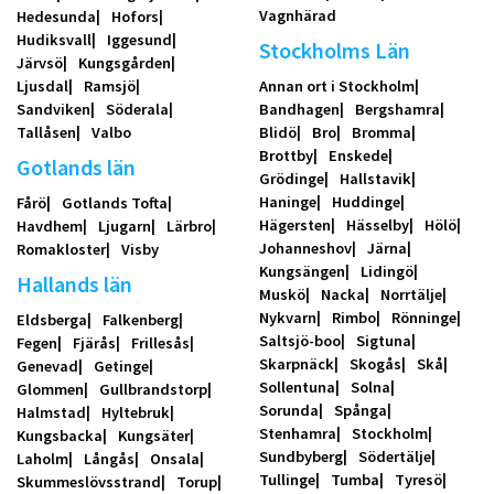
Vagnhärad
Hedesunda
Hofors
Hudiksvall
Iggesund
Stockholms Län
Järvsö
Kungsgården
Ljusdal
Ramsjö
Annan ort i Stockholm
Sandviken
Söderala
Bandhagen
Bergshamra
Tallåsen
Valbo
Blidö
Bro
Bromma
Brottby
Enskede
Gotlands län
Grödinge
Hallstavik
Haninge
Huddinge
Fårö
Gotlands Tofta
Hägersten
Hässelby
Hölö
Havdhem
Ljugarn
Lärbro
Johanneshov
Järna
Romakloster
Visby
Kungsängen
Lidingö
Hallands län
Muskö
Nacka
Norrtälje
Nykvarn
Rimbo
Rönninge
Eldsberga
Falkenberg
Saltsjö-boo
Sigtuna
Fegen
Fjärås
Frillesås
Skarpnäck
Skogås
Skå
Genevad
Getinge
Sollentuna
Solna
Glommen
Gullbrandstorp
Sorunda
Spånga
Halmstad
Hyltebruk
Stenhamra
Stockholm
Kungsbacka
Kungsäter
Sundbyberg
Södertälje
Laholm
Långås
Onsala
Tullinge
Tumba
Tyresö
Skummeslövsstrand
Torup