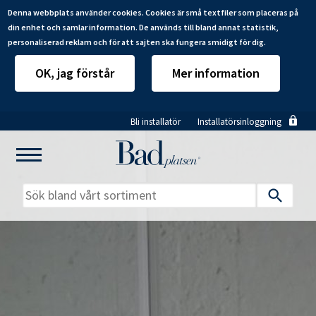
Denna webbplats använder cookies. Cookies är små textfiler som placeras på
din enhet och samlar information. De används till bland annat statistik,
personaliserad reklam och för att sajten ska fungera smidigt för dig.
OK, jag förstår
Mer information
Hoppa
Bli installatör
Installatörsinloggning
till
huvudinnehåll
Mitt badrum
Installatörer
Produkter
Se alla