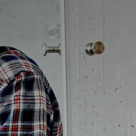
Badrumstips
Om Badplatsen
3D-badrum
Våra varumärken