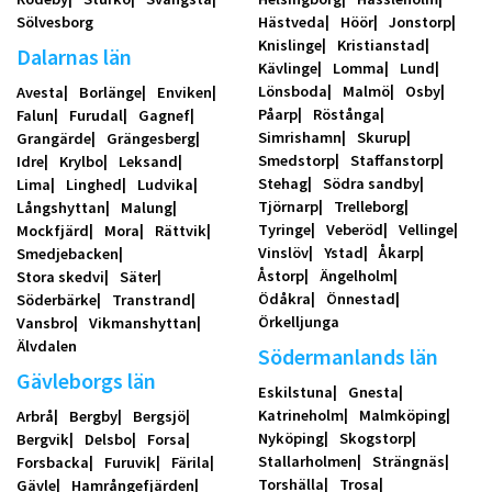
Sölvesborg
Hästveda
Höör
Jonstorp
Knislinge
Kristianstad
Dalarnas län
Kävlinge
Lomma
Lund
Lönsboda
Malmö
Osby
Avesta
Borlänge
Enviken
Påarp
Röstånga
Falun
Furudal
Gagnef
Simrishamn
Skurup
Grangärde
Grängesberg
Smedstorp
Staffanstorp
Idre
Krylbo
Leksand
Stehag
Södra sandby
Lima
Linghed
Ludvika
Tjörnarp
Trelleborg
Långshyttan
Malung
Tyringe
Veberöd
Vellinge
Mockfjärd
Mora
Rättvik
Vinslöv
Ystad
Åkarp
Smedjebacken
Åstorp
Ängelholm
Stora skedvi
Säter
Ödåkra
Önnestad
Söderbärke
Transtrand
Örkelljunga
Vansbro
Vikmanshyttan
Älvdalen
Södermanlands län
Gävleborgs län
Eskilstuna
Gnesta
Katrineholm
Malmköping
Arbrå
Bergby
Bergsjö
Nyköping
Skogstorp
Bergvik
Delsbo
Forsa
Stallarholmen
Strängnäs
Forsbacka
Furuvik
Färila
Torshälla
Trosa
Gävle
Hamrångefjärden