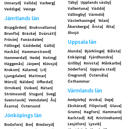
Täby
Upplands väsby
Unnaryd
Vallda
Varberg
Vallentuna
Väddö
Veddige
Veinge
Vällingby
Värmdö
Jämtlands län
Västerhaninge
Yxlan
Åkersberga
Årsta
Älta
Bispgården
Bruksvallarna
Älvsjö
Brunflo
Bräcke
Dvärsätt
Frösön
Funäsdalen
Uppsala län
Föllinge
Gäddede
Gällö
Alunda
Björklinge
Bålsta
Hackås
Hammarstrand
Enköping
Fjärdhundra
Hammerdal
Hede
Hoting
Grillby
Knivsta
Månkarbo
Häggenås
Järpen
Klövsjö
Söderfors
Uppsala stad
Krokom
Kälarne
Lit
Öregrund
Östervåla
Ljungdalen
Mattmar
Östhammar
Mörsil
Nälden
Offerdal
Orrviken
Oviken
Rätan
Värmlands län
Strömsund
Stugun
Sveg
Ambjörby
Arvika
Deje
Svenstavik
Vemdalen
Ås
Ekshärad
Filipstad
Glava
Åsarna
Östersund
Grums
Hagfors
Hammarö
Jönköpings län
Karlstad
Kil
Kristinehamn
Lesjöfors
Lysvik
Bodafors
Bor
Bredaryd