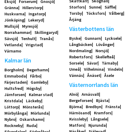
Skattkärr
Skoghall
Eksjö
Forserum
Gnosjö
Storfors
Sunne
Säffle
Gränna
Hillerstorp
Torsby
Töcksfors
Vålberg
Huskvarna
Ingatorp
Årjäng
Jönköping
Lekeryd
Mullsjö
Myresjö
Västerbottens län
Norrahammar
Skillingaryd
Byske
Gunnarn
Lycksele
Sävsjö
Tenhult
Tranås
Långbäcken
Lövånger
Vetlanda
Vrigstad
Nordmaling
Norsjö
Värnamo
Robertsfors
Skellefteå
Kalmar län
Sorsele
Sävar
Tärnaby
Umeå
Vilhelmina
Vindeln
Borgholm
Degerhamn
Vännäs
Ånäset
Åsele
Emmaboda
Fårbo
Färjestaden
Gamleby
Västernorrlands län
Hultsfred
Högsby
Alnö
Arnäsvall
Järnforsen
Kalmar stad
Bergeforsen
Bjästa
Kristdala
Läckeby
Björna
Bredbyn
Fränsta
Löttorp
Mönsterås
Härnösand
Kramfors
Mörbylånga
Mörlunda
Kvissleby
Långsele
Nybro
Oskarshamn
Matfors
Njurunda
Rockneby
Ruda
Näsåker
Själevad
Silverdalen
Söderåkra