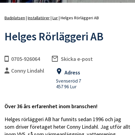
Badplatsen
Installatörer
Lur
Helges Rörläggeri AB
Länkstig
Helges Rörläggeri AB
0705-926064
Skicka e-post
Conny Lindahl
Adress
Svenseröd 7
457 96 Lur
Över 36 års erfarenhet inom branschen!
Helges rörläggeri AB har funnits sedan 1996 och jag
som driver företaget heter Conny Lindahl. Jag utför allt
inom VVS, så som värmeanläggning, vattenrening,