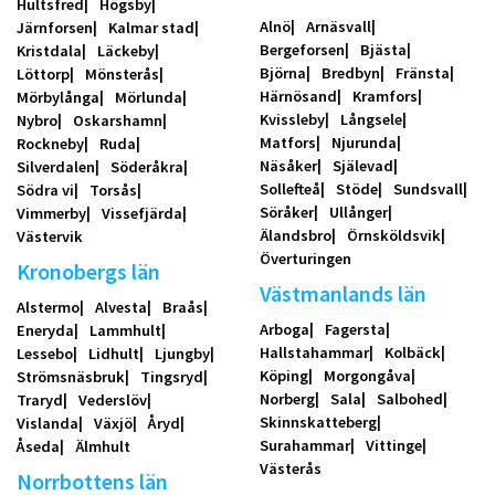
Hultsfred
Högsby
Alnö
Arnäsvall
Järnforsen
Kalmar stad
Bergeforsen
Bjästa
Kristdala
Läckeby
Björna
Bredbyn
Fränsta
Löttorp
Mönsterås
Härnösand
Kramfors
Mörbylånga
Mörlunda
Kvissleby
Långsele
Nybro
Oskarshamn
Matfors
Njurunda
Rockneby
Ruda
Näsåker
Själevad
Silverdalen
Söderåkra
Sollefteå
Stöde
Sundsvall
Södra vi
Torsås
Söråker
Ullånger
Vimmerby
Vissefjärda
Älandsbro
Örnsköldsvik
Västervik
Överturingen
Kronobergs län
Västmanlands län
Alstermo
Alvesta
Braås
Arboga
Fagersta
Eneryda
Lammhult
Hallstahammar
Kolbäck
Lessebo
Lidhult
Ljungby
Köping
Morgongåva
Strömsnäsbruk
Tingsryd
Norberg
Sala
Salbohed
Traryd
Vederslöv
Skinnskatteberg
Vislanda
Växjö
Åryd
Surahammar
Vittinge
Åseda
Älmhult
Västerås
Norrbottens län