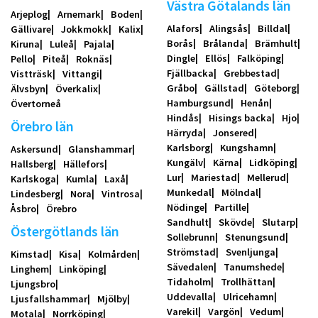
Västra Götalands län
Arjeplog
Arnemark
Boden
Alafors
Alingsås
Billdal
Gällivare
Jokkmokk
Kalix
Borås
Brålanda
Brämhult
Kiruna
Luleå
Pajala
Dingle
Ellös
Falköping
Pello
Piteå
Roknäs
Fjällbacka
Grebbestad
Vistträsk
Vittangi
Gråbo
Gällstad
Göteborg
Älvsbyn
Överkalix
Hamburgsund
Henån
Övertorneå
Hindås
Hisings backa
Hjo
Örebro län
Härryda
Jonsered
Karlsborg
Kungshamn
Askersund
Glanshammar
Kungälv
Kärna
Lidköping
Hallsberg
Hällefors
Lur
Mariestad
Mellerud
Karlskoga
Kumla
Laxå
Munkedal
Mölndal
Lindesberg
Nora
Vintrosa
Nödinge
Partille
Åsbro
Örebro
Sandhult
Skövde
Slutarp
Östergötlands län
Sollebrunn
Stenungsund
Strömstad
Svenljunga
Kimstad
Kisa
Kolmården
Sävedalen
Tanumshede
Linghem
Linköping
Tidaholm
Trollhättan
Ljungsbro
Uddevalla
Ulricehamn
Ljusfallshammar
Mjölby
Varekil
Vargön
Vedum
Motala
Norrköping