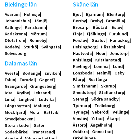
Blekinge län
Skåne län
Asarum
Holmsjö
Bjuv
Bjärnum
Blentarp
Johannishus
Jämjö
Borrby
Broby
Bromölla
Kallinge
Karlshamn
Brösarp
Båstad
Eslöv
Karlskrona
Mörrum
Finja
Fjälkinge
Furulund
Olofström
Ronneby
Förslöv
Gualöv
Hanaskog
Rödeby
Sturkö
Svängsta
Helsingborg
Hässleholm
Sölvesborg
Hästveda
Höör
Jonstorp
Knislinge
Kristianstad
Dalarnas län
Kävlinge
Lomma
Lund
Lönsboda
Malmö
Osby
Avesta
Borlänge
Enviken
Påarp
Röstånga
Falun
Furudal
Gagnef
Simrishamn
Skurup
Grangärde
Grängesberg
Smedstorp
Staffanstorp
Idre
Krylbo
Leksand
Stehag
Södra sandby
Lima
Linghed
Ludvika
Tjörnarp
Trelleborg
Långshyttan
Malung
Tyringe
Veberöd
Vellinge
Mockfjärd
Mora
Rättvik
Vinslöv
Ystad
Åkarp
Smedjebacken
Åstorp
Ängelholm
Stora skedvi
Säter
Ödåkra
Önnestad
Söderbärke
Transtrand
Örkelljunga
Vansbro
Vikmanshyttan