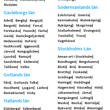
Älvdalen
Södermanlands län
Gävleborgs län
Eskilstuna
Gnesta
Katrineholm
Malmköping
Arbrå
Bergby
Bergsjö
Nyköping
Skogstorp
Bergvik
Delsbo
Forsa
Stallarholmen
Strängnäs
Forsbacka
Furuvik
Färila
Torshälla
Trosa
Gävle
Hamrångefjärden
Vagnhärad
Hedesunda
Hofors
Hudiksvall
Iggesund
Stockholms Län
Järvsö
Kungsgården
Ljusdal
Ramsjö
Annan ort i Stockholm
Sandviken
Söderala
Bandhagen
Bergshamra
Tallåsen
Valbo
Blidö
Bro
Bromma
Brottby
Enskede
Gotlands län
Grödinge
Hallstavik
Haninge
Huddinge
Fårö
Gotlands Tofta
Hägersten
Hässelby
Hölö
Havdhem
Ljugarn
Lärbro
Johanneshov
Järna
Romakloster
Visby
Kungsängen
Lidingö
Hallands län
Muskö
Nacka
Norrtälje
Nykvarn
Rimbo
Rönninge
Eldsberga
Falkenberg