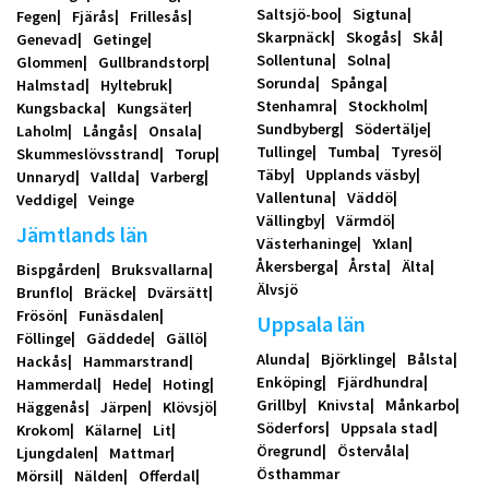
Saltsjö-boo
Sigtuna
Fegen
Fjärås
Frillesås
Skarpnäck
Skogås
Skå
Genevad
Getinge
Sollentuna
Solna
Glommen
Gullbrandstorp
Sorunda
Spånga
Halmstad
Hyltebruk
Stenhamra
Stockholm
Kungsbacka
Kungsäter
Sundbyberg
Södertälje
Laholm
Långås
Onsala
Tullinge
Tumba
Tyresö
Skummeslövsstrand
Torup
Täby
Upplands väsby
Unnaryd
Vallda
Varberg
Vallentuna
Väddö
Veddige
Veinge
Vällingby
Värmdö
Jämtlands län
Västerhaninge
Yxlan
Åkersberga
Årsta
Älta
Bispgården
Bruksvallarna
Älvsjö
Brunflo
Bräcke
Dvärsätt
Frösön
Funäsdalen
Uppsala län
Föllinge
Gäddede
Gällö
Alunda
Björklinge
Bålsta
Hackås
Hammarstrand
Enköping
Fjärdhundra
Hammerdal
Hede
Hoting
Grillby
Knivsta
Månkarbo
Häggenås
Järpen
Klövsjö
Söderfors
Uppsala stad
Krokom
Kälarne
Lit
Öregrund
Östervåla
Ljungdalen
Mattmar
Östhammar
Mörsil
Nälden
Offerdal