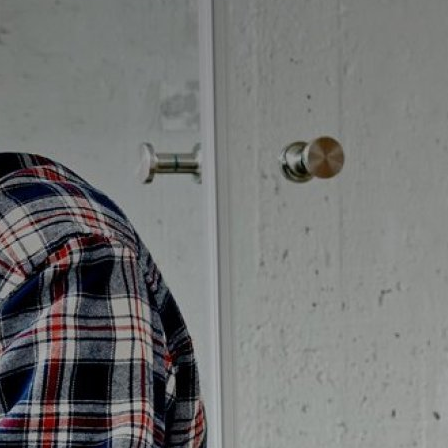
Badrumstips
Om Badplatsen
3D-badrum
Våra varumärken