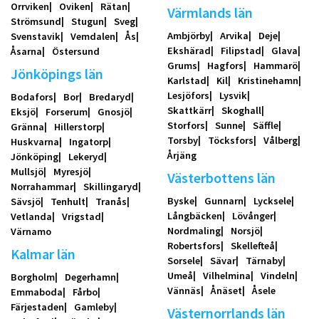
Orrviken
Oviken
Rätan
Värmlands län
Strömsund
Stugun
Sveg
Ambjörby
Arvika
Deje
Svenstavik
Vemdalen
Ås
Ekshärad
Filipstad
Glava
Åsarna
Östersund
Grums
Hagfors
Hammarö
Jönköpings län
Karlstad
Kil
Kristinehamn
Lesjöfors
Lysvik
Bodafors
Bor
Bredaryd
Skattkärr
Skoghall
Eksjö
Forserum
Gnosjö
Storfors
Sunne
Säffle
Gränna
Hillerstorp
Torsby
Töcksfors
Vålberg
Huskvarna
Ingatorp
Årjäng
Jönköping
Lekeryd
Mullsjö
Myresjö
Västerbottens län
Norrahammar
Skillingaryd
Byske
Gunnarn
Lycksele
Sävsjö
Tenhult
Tranås
Långbäcken
Lövånger
Vetlanda
Vrigstad
Nordmaling
Norsjö
Värnamo
Robertsfors
Skellefteå
Kalmar län
Sorsele
Sävar
Tärnaby
Umeå
Vilhelmina
Vindeln
Borgholm
Degerhamn
Vännäs
Ånäset
Åsele
Emmaboda
Fårbo
Färjestaden
Gamleby
Västernorrlands län