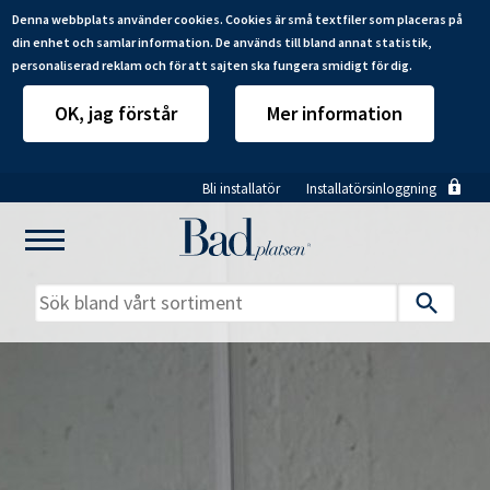
Denna webbplats använder cookies. Cookies är små textfiler som placeras på
din enhet och samlar information. De används till bland annat statistik,
personaliserad reklam och för att sajten ska fungera smidigt för dig.
OK, jag förstår
Mer information
Hoppa
Bli installatör
Installatörsinloggning
till
huvudinnehåll
Mitt badrum
Installatörer
Produkter
Se alla