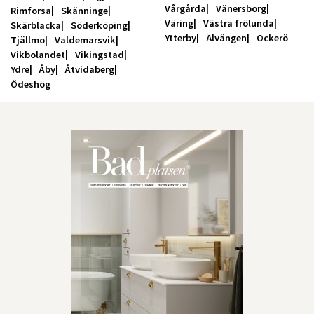
Vårgårda
Vänersborg
Rimforsa
Skänninge
Väring
Västra frölunda
Skärblacka
Söderköping
Ytterby
Älvängen
Öckerö
Tjällmo
Valdemarsvik
Vikbolandet
Vikingstad
Ydre
Åby
Åtvidaberg
Ödeshög