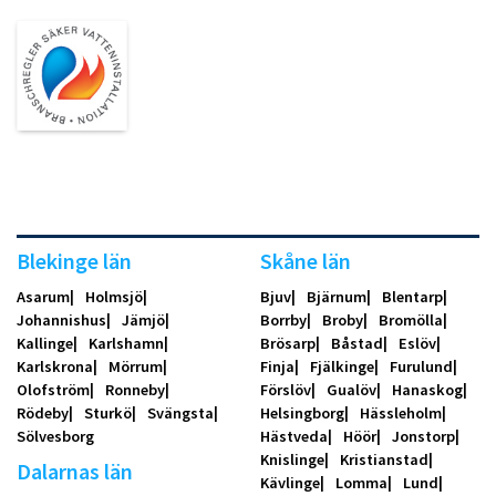
Blekinge län
Skåne län
Asarum
Holmsjö
Bjuv
Bjärnum
Blentarp
Johannishus
Jämjö
Borrby
Broby
Bromölla
Kallinge
Karlshamn
Brösarp
Båstad
Eslöv
Karlskrona
Mörrum
Finja
Fjälkinge
Furulund
Olofström
Ronneby
Förslöv
Gualöv
Hanaskog
Rödeby
Sturkö
Svängsta
Helsingborg
Hässleholm
Sölvesborg
Hästveda
Höör
Jonstorp
Knislinge
Kristianstad
Dalarnas län
Kävlinge
Lomma
Lund