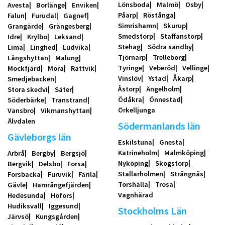
Lönsboda
Malmö
Osby
Avesta
Borlänge
Enviken
Påarp
Röstånga
Falun
Furudal
Gagnef
Simrishamn
Skurup
Grangärde
Grängesberg
Smedstorp
Staffanstorp
Idre
Krylbo
Leksand
Stehag
Södra sandby
Lima
Linghed
Ludvika
Tjörnarp
Trelleborg
Långshyttan
Malung
Tyringe
Veberöd
Vellinge
Mockfjärd
Mora
Rättvik
Vinslöv
Ystad
Åkarp
Smedjebacken
Åstorp
Ängelholm
Stora skedvi
Säter
Ödåkra
Önnestad
Söderbärke
Transtrand
Örkelljunga
Vansbro
Vikmanshyttan
Älvdalen
Södermanlands län
Gävleborgs län
Eskilstuna
Gnesta
Katrineholm
Malmköping
Arbrå
Bergby
Bergsjö
Nyköping
Skogstorp
Bergvik
Delsbo
Forsa
Stallarholmen
Strängnäs
Forsbacka
Furuvik
Färila
Torshälla
Trosa
Gävle
Hamrångefjärden
Vagnhärad
Hedesunda
Hofors
Hudiksvall
Iggesund
Stockholms Län
Järvsö
Kungsgården