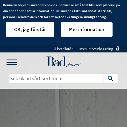
Denna webbplats använder cookies. Cookies är små textfiler som placeras på
din enhet och samlar information. De används till bland annat statistik,
personaliserad reklam och för att sajten ska fungera smidigt för dig.
OK, jag förstår
Mer information
Hoppa
Bli installatör
Installatörsinloggning
till
huvudinnehåll
Mitt badrum
Installatörer
Produkter
Se alla