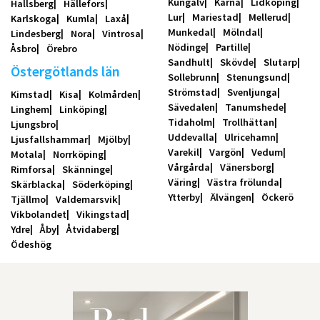
Kungälv
Kärna
Lidköping
Hallsberg
Hällefors
Lur
Mariestad
Mellerud
Karlskoga
Kumla
Laxå
Munkedal
Mölndal
Lindesberg
Nora
Vintrosa
Nödinge
Partille
Åsbro
Örebro
Sandhult
Skövde
Slutarp
Östergötlands län
Sollebrunn
Stenungsund
Strömstad
Svenljunga
Kimstad
Kisa
Kolmården
Sävedalen
Tanumshede
Linghem
Linköping
Tidaholm
Trollhättan
Ljungsbro
Uddevalla
Ulricehamn
Ljusfallshammar
Mjölby
Varekil
Vargön
Vedum
Motala
Norrköping
Vårgårda
Vänersborg
Rimforsa
Skänninge
Väring
Västra frölunda
Skärblacka
Söderköping
Ytterby
Älvängen
Öckerö
Tjällmo
Valdemarsvik
Vikbolandet
Vikingstad
Ydre
Åby
Åtvidaberg
Ödeshög