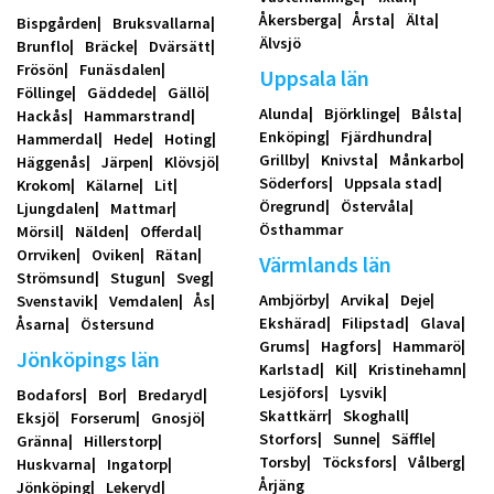
Åkersberga
Årsta
Älta
Bispgården
Bruksvallarna
Älvsjö
Brunflo
Bräcke
Dvärsätt
Frösön
Funäsdalen
Uppsala län
Föllinge
Gäddede
Gällö
Alunda
Björklinge
Bålsta
Hackås
Hammarstrand
Enköping
Fjärdhundra
Hammerdal
Hede
Hoting
Grillby
Knivsta
Månkarbo
Häggenås
Järpen
Klövsjö
Söderfors
Uppsala stad
Krokom
Kälarne
Lit
Öregrund
Östervåla
Ljungdalen
Mattmar
Östhammar
Mörsil
Nälden
Offerdal
Orrviken
Oviken
Rätan
Värmlands län
Strömsund
Stugun
Sveg
Ambjörby
Arvika
Deje
Svenstavik
Vemdalen
Ås
Ekshärad
Filipstad
Glava
Åsarna
Östersund
Grums
Hagfors
Hammarö
Jönköpings län
Karlstad
Kil
Kristinehamn
Lesjöfors
Lysvik
Bodafors
Bor
Bredaryd
Skattkärr
Skoghall
Eksjö
Forserum
Gnosjö
Storfors
Sunne
Säffle
Gränna
Hillerstorp
Torsby
Töcksfors
Vålberg
Huskvarna
Ingatorp
Årjäng
Jönköping
Lekeryd