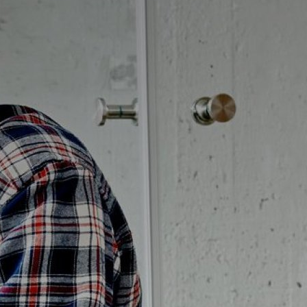
Badrumstips
Om Badplatsen
3D-badrum
Våra varumärken