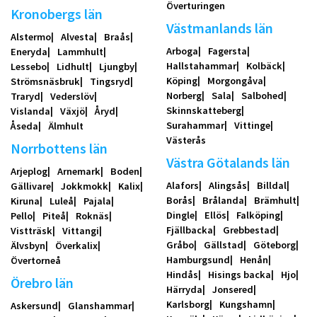
Överturingen
Kronobergs län
Västmanlands län
Alstermo
Alvesta
Braås
Arboga
Fagersta
Eneryda
Lammhult
Hallstahammar
Kolbäck
Lessebo
Lidhult
Ljungby
Köping
Morgongåva
Strömsnäsbruk
Tingsryd
Norberg
Sala
Salbohed
Traryd
Vederslöv
Skinnskatteberg
Vislanda
Växjö
Åryd
Surahammar
Vittinge
Åseda
Älmhult
Västerås
Norrbottens län
Västra Götalands län
Arjeplog
Arnemark
Boden
Alafors
Alingsås
Billdal
Gällivare
Jokkmokk
Kalix
Borås
Brålanda
Brämhult
Kiruna
Luleå
Pajala
Dingle
Ellös
Falköping
Pello
Piteå
Roknäs
Fjällbacka
Grebbestad
Vistträsk
Vittangi
Gråbo
Gällstad
Göteborg
Älvsbyn
Överkalix
Hamburgsund
Henån
Övertorneå
Hindås
Hisings backa
Hjo
Örebro län
Härryda
Jonsered
Karlsborg
Kungshamn
Askersund
Glanshammar