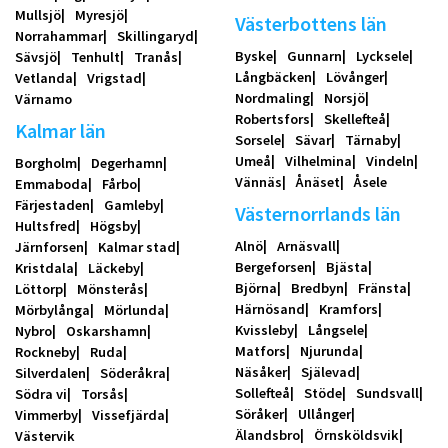
Mullsjö
Myresjö
Västerbottens län
Norrahammar
Skillingaryd
Byske
Gunnarn
Lycksele
Sävsjö
Tenhult
Tranås
Långbäcken
Lövånger
Vetlanda
Vrigstad
Nordmaling
Norsjö
Värnamo
Robertsfors
Skellefteå
Kalmar län
Sorsele
Sävar
Tärnaby
Umeå
Vilhelmina
Vindeln
Borgholm
Degerhamn
Vännäs
Ånäset
Åsele
Emmaboda
Fårbo
Färjestaden
Gamleby
Västernorrlands län
Hultsfred
Högsby
Alnö
Arnäsvall
Järnforsen
Kalmar stad
Bergeforsen
Bjästa
Kristdala
Läckeby
Björna
Bredbyn
Fränsta
Löttorp
Mönsterås
Härnösand
Kramfors
Mörbylånga
Mörlunda
Kvissleby
Långsele
Nybro
Oskarshamn
Matfors
Njurunda
Rockneby
Ruda
Näsåker
Själevad
Silverdalen
Söderåkra
Sollefteå
Stöde
Sundsvall
Södra vi
Torsås
Söråker
Ullånger
Vimmerby
Vissefjärda
Älandsbro
Örnsköldsvik
Västervik