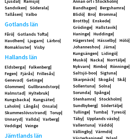
Ljusdal
Ramsjö
Annan ort i Stockholm
Sandviken
Söderala
Bandhagen
Bergshamra
Tallåsen
Valbo
Blidö
Bro
Bromma
Brottby
Enskede
Gotlands län
Grödinge
Hallstavik
Haninge
Huddinge
Fårö
Gotlands Tofta
Hägersten
Hässelby
Hölö
Havdhem
Ljugarn
Lärbro
Johanneshov
Järna
Romakloster
Visby
Kungsängen
Lidingö
Hallands län
Muskö
Nacka
Norrtälje
Nykvarn
Rimbo
Rönninge
Eldsberga
Falkenberg
Saltsjö-boo
Sigtuna
Fegen
Fjärås
Frillesås
Skarpnäck
Skogås
Skå
Genevad
Getinge
Sollentuna
Solna
Glommen
Gullbrandstorp
Sorunda
Spånga
Halmstad
Hyltebruk
Stenhamra
Stockholm
Kungsbacka
Kungsäter
Sundbyberg
Södertälje
Laholm
Långås
Onsala
Tullinge
Tumba
Tyresö
Skummeslövsstrand
Torup
Täby
Upplands väsby
Unnaryd
Vallda
Varberg
Vallentuna
Väddö
Veddige
Veinge
Vällingby
Värmdö
Jämtlands län
Västerhaninge
Yxlan