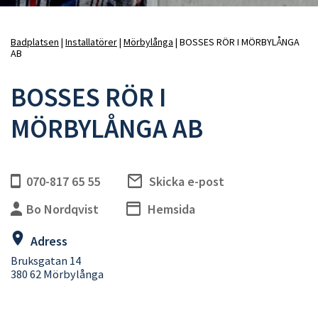
Badplatsen
Installatörer
Mörbylånga
BOSSES RÖR I MÖRBYLÅNGA
AB
Länkstig
BOSSES RÖR I
MÖRBYLÅNGA AB
070-817 65 55
Skicka e-post
Bo Nordqvist
Hemsida
Adress
Bruksgatan 14
380 62 Mörbylånga