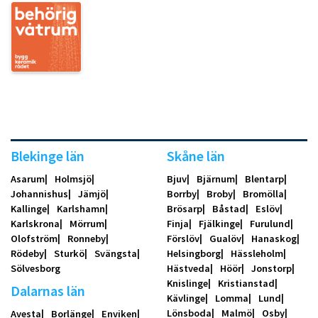
Blekinge län
Skåne län
Asarum
Holmsjö
Bjuv
Bjärnum
Blentarp
Johannishus
Jämjö
Borrby
Broby
Bromölla
Kallinge
Karlshamn
Brösarp
Båstad
Eslöv
Karlskrona
Mörrum
Finja
Fjälkinge
Furulund
Olofström
Ronneby
Förslöv
Gualöv
Hanaskog
Rödeby
Sturkö
Svängsta
Helsingborg
Hässleholm
Sölvesborg
Hästveda
Höör
Jonstorp
Knislinge
Kristianstad
Dalarnas län
Kävlinge
Lomma
Lund
Lönsboda
Malmö
Osby
Avesta
Borlänge
Enviken