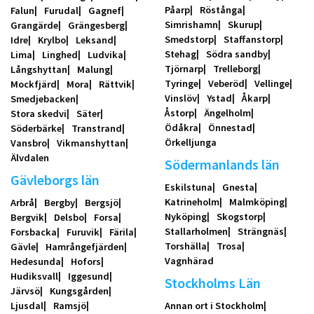
Påarp
Röstånga
Falun
Furudal
Gagnef
Simrishamn
Skurup
Grangärde
Grängesberg
Smedstorp
Staffanstorp
Idre
Krylbo
Leksand
Stehag
Södra sandby
Lima
Linghed
Ludvika
Tjörnarp
Trelleborg
Långshyttan
Malung
Tyringe
Veberöd
Vellinge
Mockfjärd
Mora
Rättvik
Vinslöv
Ystad
Åkarp
Smedjebacken
Åstorp
Ängelholm
Stora skedvi
Säter
Ödåkra
Önnestad
Söderbärke
Transtrand
Örkelljunga
Vansbro
Vikmanshyttan
Älvdalen
Södermanlands län
Gävleborgs län
Eskilstuna
Gnesta
Katrineholm
Malmköping
Arbrå
Bergby
Bergsjö
Nyköping
Skogstorp
Bergvik
Delsbo
Forsa
Stallarholmen
Strängnäs
Forsbacka
Furuvik
Färila
Torshälla
Trosa
Gävle
Hamrångefjärden
Vagnhärad
Hedesunda
Hofors
Hudiksvall
Iggesund
Stockholms Län
Järvsö
Kungsgården
Ljusdal
Ramsjö
Annan ort i Stockholm