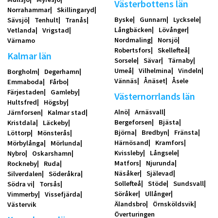
Västerbottens län
Norrahammar
Skillingaryd
Byske
Gunnarn
Lycksele
Sävsjö
Tenhult
Tranås
Långbäcken
Lövånger
Vetlanda
Vrigstad
Nordmaling
Norsjö
Värnamo
Robertsfors
Skellefteå
Kalmar län
Sorsele
Sävar
Tärnaby
Umeå
Vilhelmina
Vindeln
Borgholm
Degerhamn
Vännäs
Ånäset
Åsele
Emmaboda
Fårbo
Färjestaden
Gamleby
Västernorrlands län
Hultsfred
Högsby
Alnö
Arnäsvall
Järnforsen
Kalmar stad
Bergeforsen
Bjästa
Kristdala
Läckeby
Björna
Bredbyn
Fränsta
Löttorp
Mönsterås
Härnösand
Kramfors
Mörbylånga
Mörlunda
Kvissleby
Långsele
Nybro
Oskarshamn
Matfors
Njurunda
Rockneby
Ruda
Näsåker
Själevad
Silverdalen
Söderåkra
Sollefteå
Stöde
Sundsvall
Södra vi
Torsås
Söråker
Ullånger
Vimmerby
Vissefjärda
Älandsbro
Örnsköldsvik
Västervik
Överturingen