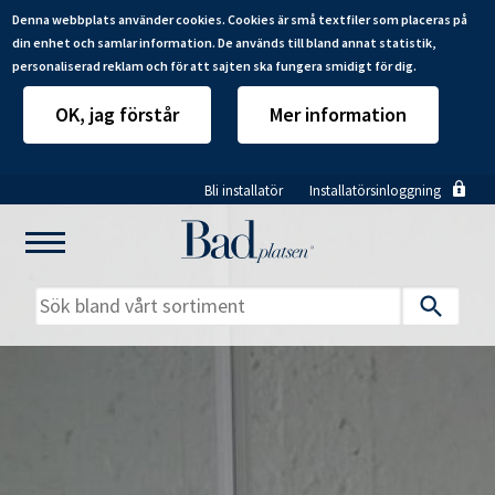
Denna webbplats använder cookies. Cookies är små textfiler som placeras på
din enhet och samlar information. De används till bland annat statistik,
personaliserad reklam och för att sajten ska fungera smidigt för dig.
OK, jag förstår
Mer information
Hoppa
Bli installatör
Installatörsinloggning
till
huvudinnehåll
Mitt badrum
Installatörer
Produkter
Se alla