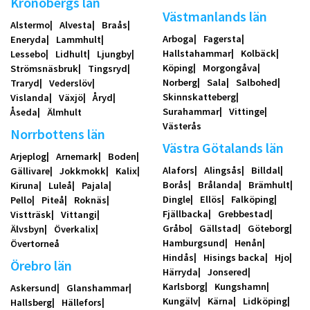
Kronobergs län
Västmanlands län
Alstermo
Alvesta
Braås
Arboga
Fagersta
Eneryda
Lammhult
Hallstahammar
Kolbäck
Lessebo
Lidhult
Ljungby
Köping
Morgongåva
Strömsnäsbruk
Tingsryd
Norberg
Sala
Salbohed
Traryd
Vederslöv
Skinnskatteberg
Vislanda
Växjö
Åryd
Surahammar
Vittinge
Åseda
Älmhult
Västerås
Norrbottens län
Västra Götalands län
Arjeplog
Arnemark
Boden
Alafors
Alingsås
Billdal
Gällivare
Jokkmokk
Kalix
Borås
Brålanda
Brämhult
Kiruna
Luleå
Pajala
Dingle
Ellös
Falköping
Pello
Piteå
Roknäs
Fjällbacka
Grebbestad
Vistträsk
Vittangi
Gråbo
Gällstad
Göteborg
Älvsbyn
Överkalix
Hamburgsund
Henån
Övertorneå
Hindås
Hisings backa
Hjo
Örebro län
Härryda
Jonsered
Karlsborg
Kungshamn
Askersund
Glanshammar
Kungälv
Kärna
Lidköping
Hallsberg
Hällefors