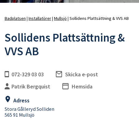
Badplatsen
Installatörer
Mullsjö
Sollidens Plattsättning & VVS AB
Länkstig
Sollidens Plattsättning &
VVS AB
072-329 03 03
Skicka e-post
Patrik Bergquist
Hemsida
Adress
Stora Gålleryd Solliden
565 91 Mullsjö