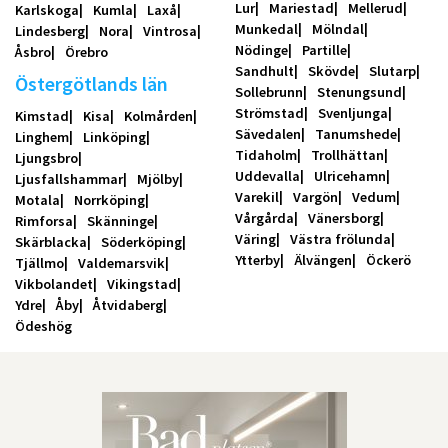
Lur
Mariestad
Mellerud
Karlskoga
Kumla
Laxå
Munkedal
Mölndal
Lindesberg
Nora
Vintrosa
Nödinge
Partille
Åsbro
Örebro
Sandhult
Skövde
Slutarp
Östergötlands län
Sollebrunn
Stenungsund
Strömstad
Svenljunga
Kimstad
Kisa
Kolmården
Sävedalen
Tanumshede
Linghem
Linköping
Tidaholm
Trollhättan
Ljungsbro
Uddevalla
Ulricehamn
Ljusfallshammar
Mjölby
Varekil
Vargön
Vedum
Motala
Norrköping
Vårgårda
Vänersborg
Rimforsa
Skänninge
Väring
Västra frölunda
Skärblacka
Söderköping
Ytterby
Älvängen
Öckerö
Tjällmo
Valdemarsvik
Vikbolandet
Vikingstad
Ydre
Åby
Åtvidaberg
Ödeshög