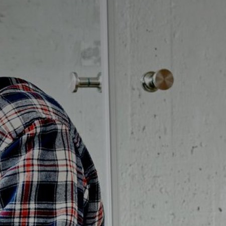
Badrumstips
Om Badplatsen
3D-badrum
Våra varumärken