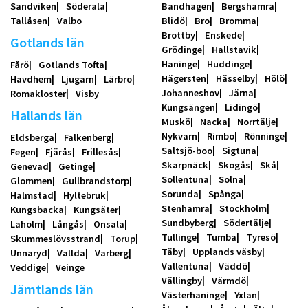
Sandviken
Söderala
Bandhagen
Bergshamra
Tallåsen
Valbo
Blidö
Bro
Bromma
Brottby
Enskede
Gotlands län
Grödinge
Hallstavik
Haninge
Huddinge
Fårö
Gotlands Tofta
Hägersten
Hässelby
Hölö
Havdhem
Ljugarn
Lärbro
Johanneshov
Järna
Romakloster
Visby
Kungsängen
Lidingö
Hallands län
Muskö
Nacka
Norrtälje
Nykvarn
Rimbo
Rönninge
Eldsberga
Falkenberg
Saltsjö-boo
Sigtuna
Fegen
Fjärås
Frillesås
Skarpnäck
Skogås
Skå
Genevad
Getinge
Sollentuna
Solna
Glommen
Gullbrandstorp
Sorunda
Spånga
Halmstad
Hyltebruk
Stenhamra
Stockholm
Kungsbacka
Kungsäter
Sundbyberg
Södertälje
Laholm
Långås
Onsala
Tullinge
Tumba
Tyresö
Skummeslövsstrand
Torup
Täby
Upplands väsby
Unnaryd
Vallda
Varberg
Vallentuna
Väddö
Veddige
Veinge
Vällingby
Värmdö
Jämtlands län
Västerhaninge
Yxlan