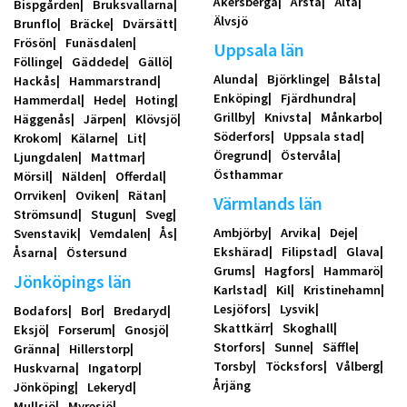
Åkersberga
Årsta
Älta
Bispgården
Bruksvallarna
Älvsjö
Brunflo
Bräcke
Dvärsätt
Frösön
Funäsdalen
Uppsala län
Föllinge
Gäddede
Gällö
Alunda
Björklinge
Bålsta
Hackås
Hammarstrand
Enköping
Fjärdhundra
Hammerdal
Hede
Hoting
Grillby
Knivsta
Månkarbo
Häggenås
Järpen
Klövsjö
Söderfors
Uppsala stad
Krokom
Kälarne
Lit
Öregrund
Östervåla
Ljungdalen
Mattmar
Östhammar
Mörsil
Nälden
Offerdal
Orrviken
Oviken
Rätan
Värmlands län
Strömsund
Stugun
Sveg
Ambjörby
Arvika
Deje
Svenstavik
Vemdalen
Ås
Ekshärad
Filipstad
Glava
Åsarna
Östersund
Grums
Hagfors
Hammarö
Jönköpings län
Karlstad
Kil
Kristinehamn
Lesjöfors
Lysvik
Bodafors
Bor
Bredaryd
Skattkärr
Skoghall
Eksjö
Forserum
Gnosjö
Storfors
Sunne
Säffle
Gränna
Hillerstorp
Torsby
Töcksfors
Vålberg
Huskvarna
Ingatorp
Årjäng
Jönköping
Lekeryd
Mullsjö
Myresjö