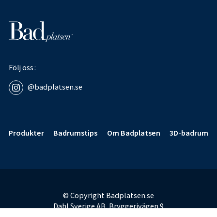
Följ oss
@badplatsen.se
Sidfot
Produkter
Badrumstips
Om Badplatsen
3D-badrum
© Copyright Badplatsen.se
Dahl Sverige AB, Bryggerivägen 9
168 67 Bromma