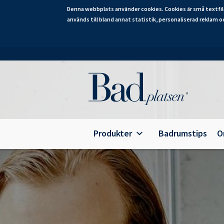
Denna webbplats använder cookies. Cookies är små textfil
används till bland annat statistik, personaliserad reklam o
Hoppa
till
huvudinnehåll
Category
Produkter
Badrumstips
O
Alterna Ariella Aqua
B
Alterna Ariella
T
Alterna Basic Aqua
E
Alterna Basic
A
Alterna Bella Aqua
Alterna Ella Aqua