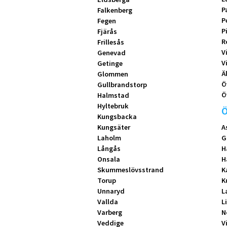
P
Falkenberg
P
Fegen
P
Fjärås
R
Frillesås
V
Genevad
V
Getinge
Ä
Glommen
Ö
Gullbrandstorp
Ö
Halmstad
Hyltebruk
Ö
Kungsbacka
Kungsäter
A
Laholm
G
Långås
H
Onsala
H
Skummeslövsstrand
K
Torup
K
Unnaryd
L
Vallda
L
Varberg
N
Veddige
V