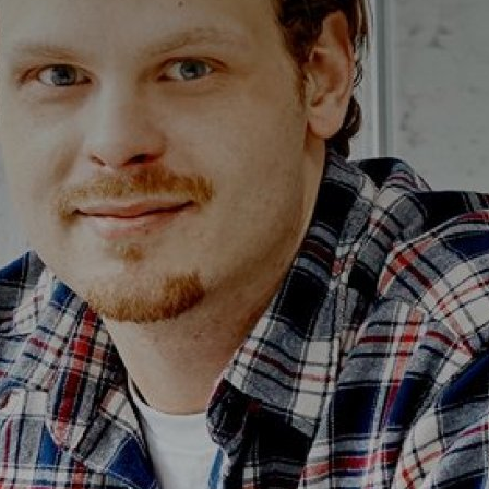
Alterna Ella
Alterna Gabriella
Alterna Isabella Aqua
Alterna Isabella
Alterna Isella Aqua
Alterna Isella
Alterna Luxor
Duravit L-Cube
Geberit Smyle Square
Geberit iCon
Ifö Option
Ifö Sense Art
Ifö Sense Modern
Ifö Sense Pro
Ifö Spira
Spegelhållare
T
Tvålkorgar
T
WC-pappershållare
i
Handduksstänger
B
Handdukskrokar
t