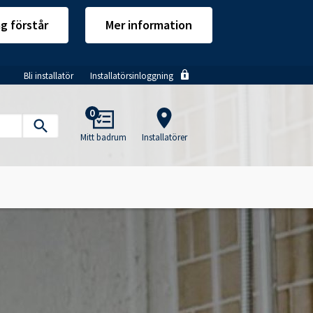
ag förstår
Mer information
Bli installatör
Installatörsinloggning
Main
0
navigation
Mitt badrum
Installatörer