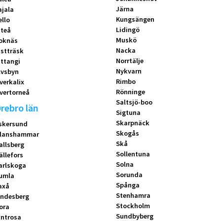
Järna
ajala
Kungsängen
ello
Lidingö
iteå
Muskö
oknäs
Nacka
istträsk
Norrtälje
ittangi
Nykvarn
lvsbyn
Rimbo
verkalix
Rönninge
vertorneå
Saltsjö-boo
rebro län
Sigtuna
Skarpnäck
skersund
Skogås
lanshammar
Skå
allsberg
Sollentuna
ällefors
Solna
arlskoga
Sorunda
umla
Spånga
axå
Stenhamra
indesberg
Stockholm
ora
Sundbyberg
introsa