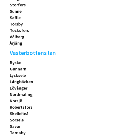
Storfors
Sunne
Säffle
Torsby
Töcksfors
Vålberg
Årjäng
Västerbottens län
Byske
Gunnarn
Lycksele
Långbäcken
Lövånger
Nordmaling
Norsjö
Robertsfors
Skellefteå
Sorsele
Sävar
Tärnaby