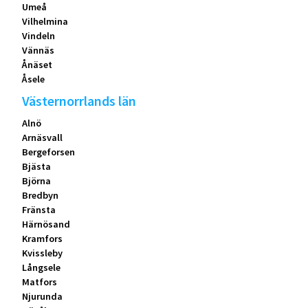
Umeå
Vilhelmina
Vindeln
Vännäs
Ånäset
Åsele
Västernorrlands län
Alnö
Arnäsvall
Bergeforsen
Bjästa
Björna
Bredbyn
Fränsta
Härnösand
Kramfors
Kvissleby
Långsele
Matfors
Njurunda