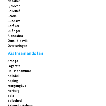
Näsåker
Själevad
Sollefteå
Stöde
Sundsvall
Söråker
Ullånger
Älandsbro
Örnsköldsvik
Överturingen
Västmanlands län
Arboga
Fagersta
Hallstahammar
Kolbäck
Köping
Morgongåva
Norberg
Sala
Salbohed
Skinnskatteberg