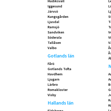
Hudiksvall
L
Iggesund
L
Järvsö
L
Kungsgården
S
Ljusdal
T
Ramsjö
T
Sandviken
V
Söderala
V
Tallåsen
V
Valbo
Å
Å
Gotlands län
Ä
Fårö
N
Gotlands Tofta
Havdhem
A
Ljugarn
A
Lärbro
B
Romakloster
G
Visby
J
K
Hallands län
K
L
Eldsberga