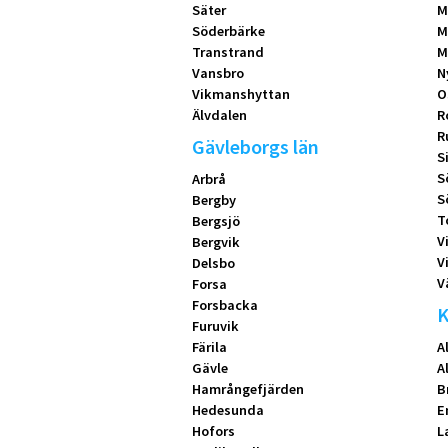
Säter
M
Söderbärke
M
Transtrand
M
Vansbro
N
Vikmanshyttan
O
Älvdalen
R
R
Gävleborgs län
S
S
Arbrå
S
Bergby
T
Bergsjö
V
Bergvik
V
Delsbo
V
Forsa
Forsbacka
K
Furuvik
Färila
A
Gävle
A
Hamrångefjärden
B
Hedesunda
E
Hofors
L