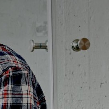
Möbelpaket
vättställsblandare
Duschset
vättställsblandare för
Duschpaket
nbyggnad
Ram med galler golvbrunn
eröringsfria
Ram golvbrunn
vättställsblandare
Avloppsarmatur och tillbehör