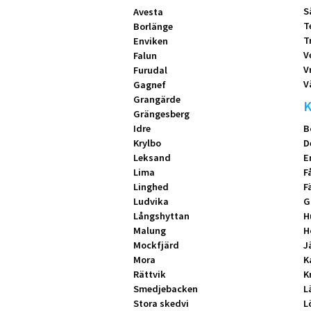
S
Avesta
T
Borlänge
T
Enviken
V
Falun
V
Furudal
V
Gagnef
Grangärde
K
Grängesberg
Idre
B
Krylbo
D
Leksand
E
Lima
F
Linghed
F
Ludvika
G
Långshyttan
H
Malung
H
Mockfjärd
J
Mora
K
Rättvik
K
Smedjebacken
L
Stora skedvi
L