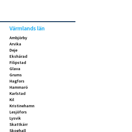
Värmlands län
Ambjörby
Arvika
Deje
Ekshärad
Filipstad
Glava
Grums
Hagfors
Hammarö
Karlstad
Kil
Kristinehamn
Lesjöfors
Lysvik
Skattkärr
Skoghall