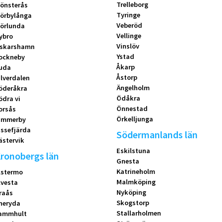
Trelleborg
önsterås
Tyringe
örbylånga
Veberöd
örlunda
Vellinge
ybro
Vinslöv
skarshamn
Ystad
ockneby
Åkarp
uda
Åstorp
ilverdalen
Ängelholm
öderåkra
Ödåkra
ödra vi
Önnestad
orsås
Örkelljunga
immerby
issefjärda
Södermanlands län
ästervik
Eskilstuna
ronobergs län
Gnesta
Katrineholm
lstermo
Malmköping
lvesta
Nyköping
raås
Skogstorp
neryda
Stallarholmen
ammhult