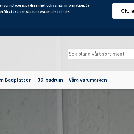
er som placeras på din enhet och samlar information. De
OK, j
ch för att sajten ska fungera smidigt för dig.
m Badplatsen
3D-badrum
Våra varumärken
adkarsväggar
Belysning
illbehör
Spegelskåp
maljbadkar
Speglar
krylbadkar
Tillbehör till badrumsmöbler
Underskåp och kommoder
Vägg- och högskåp