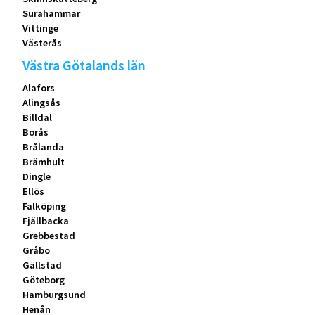
Surahammar
Vittinge
Västerås
Västra Götalands län
Alafors
Alingsås
Billdal
Borås
Brålanda
Brämhult
Dingle
Ellös
Falköping
Fjällbacka
Grebbestad
Gråbo
Gällstad
Göteborg
Hamburgsund
Henån