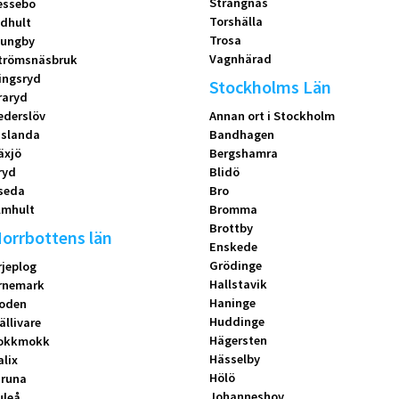
Strängnäs
essebo
Torshälla
idhult
Trosa
jungby
Vagnhärad
trömsnäsbruk
ingsryd
Stockholms Län
raryd
ederslöv
Annan ort i Stockholm
islanda
Bandhagen
äxjö
Bergshamra
ryd
Blidö
seda
Bro
lmhult
Bromma
Brottby
orrbottens län
Enskede
Grödinge
rjeplog
Hallstavik
rnemark
Haninge
oden
Huddinge
ällivare
Hägersten
okkmokk
Hässelby
alix
Hölö
iruna
Johanneshov
uleå