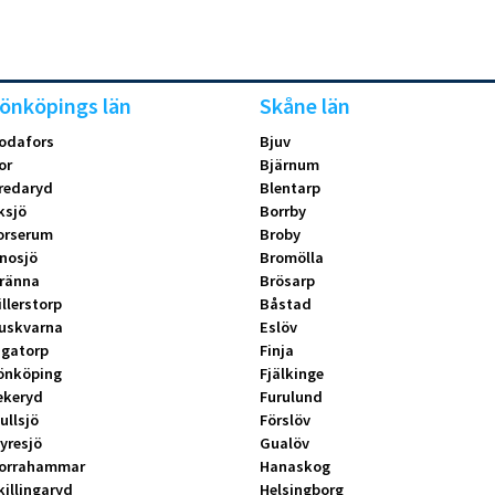
önköpings län
Skåne län
odafors
Bjuv
or
Bjärnum
redaryd
Blentarp
ksjö
Borrby
orserum
Broby
nosjö
Bromölla
ränna
Brösarp
illerstorp
Båstad
uskvarna
Eslöv
ngatorp
Finja
önköping
Fjälkinge
ekeryd
Furulund
ullsjö
Förslöv
yresjö
Gualöv
orrahammar
Hanaskog
killingaryd
Helsingborg