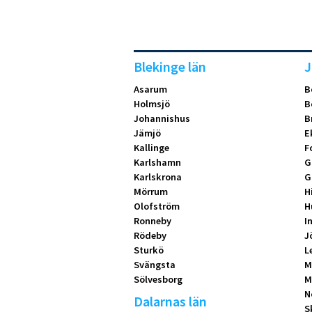
Blekinge län
J
Asarum
B
Holmsjö
B
Johannishus
B
Jämjö
E
Kallinge
F
Karlshamn
G
Karlskrona
G
Mörrum
H
Olofström
H
Ronneby
I
Rödeby
J
Sturkö
L
Svängsta
M
Sölvesborg
M
N
Dalarnas län
S