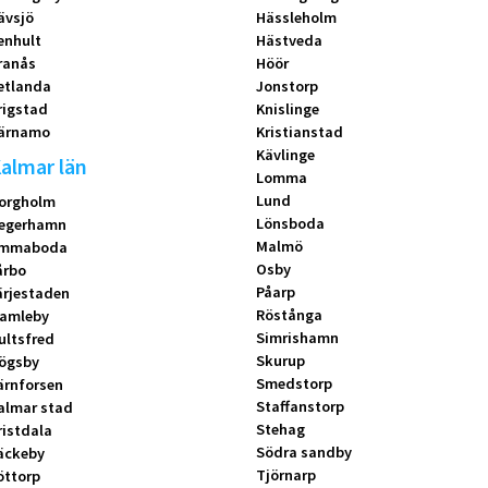
ävsjö
Hässleholm
enhult
Hästveda
ranås
Höör
etlanda
Jonstorp
rigstad
Knislinge
ärnamo
Kristianstad
Kävlinge
almar län
Lomma
Lund
orgholm
Lönsboda
egerhamn
Malmö
mmaboda
Osby
årbo
Påarp
ärjestaden
Röstånga
amleby
Simrishamn
ultsfred
Skurup
ögsby
Smedstorp
ärnforsen
Staffanstorp
almar stad
Stehag
ristdala
Södra sandby
äckeby
Tjörnarp
öttorp