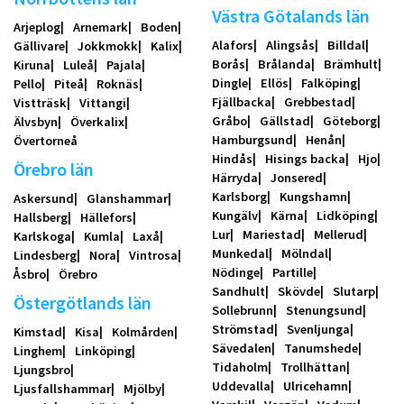
Västra Götalands län
Arjeplog
Arnemark
Boden
Alafors
Alingsås
Billdal
Gällivare
Jokkmokk
Kalix
Borås
Brålanda
Brämhult
Kiruna
Luleå
Pajala
Dingle
Ellös
Falköping
Pello
Piteå
Roknäs
Fjällbacka
Grebbestad
Vistträsk
Vittangi
Gråbo
Gällstad
Göteborg
Älvsbyn
Överkalix
Hamburgsund
Henån
Övertorneå
Hindås
Hisings backa
Hjo
Örebro län
Härryda
Jonsered
Karlsborg
Kungshamn
Askersund
Glanshammar
Kungälv
Kärna
Lidköping
Hallsberg
Hällefors
Lur
Mariestad
Mellerud
Karlskoga
Kumla
Laxå
Munkedal
Mölndal
Lindesberg
Nora
Vintrosa
Nödinge
Partille
Åsbro
Örebro
Sandhult
Skövde
Slutarp
Östergötlands län
Sollebrunn
Stenungsund
Strömstad
Svenljunga
Kimstad
Kisa
Kolmården
Sävedalen
Tanumshede
Linghem
Linköping
Tidaholm
Trollhättan
Ljungsbro
Uddevalla
Ulricehamn
Ljusfallshammar
Mjölby