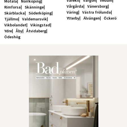
Varekil
Vargön
Vedum
Motala
Norrköping
Vårgårda
Vänersborg
Rimforsa
Skänninge
Väring
Västra frölunda
Skärblacka
Söderköping
Ytterby
Älvängen
Öckerö
Tjällmo
Valdemarsvik
Vikbolandet
Vikingstad
Ydre
Åby
Åtvidaberg
Ödeshög