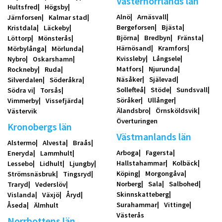
Västernorrlands län
Hultsfred
Högsby
Alnö
Arnäsvall
Järnforsen
Kalmar stad
Bergeforsen
Bjästa
Kristdala
Läckeby
Björna
Bredbyn
Fränsta
Löttorp
Mönsterås
Härnösand
Kramfors
Mörbylånga
Mörlunda
Kvissleby
Långsele
Nybro
Oskarshamn
Matfors
Njurunda
Rockneby
Ruda
Näsåker
Själevad
Silverdalen
Söderåkra
Sollefteå
Stöde
Sundsvall
Södra vi
Torsås
Söråker
Ullånger
Vimmerby
Vissefjärda
Älandsbro
Örnsköldsvik
Västervik
Överturingen
Kronobergs län
Västmanlands län
Alstermo
Alvesta
Braås
Arboga
Fagersta
Eneryda
Lammhult
Hallstahammar
Kolbäck
Lessebo
Lidhult
Ljungby
Köping
Morgongåva
Strömsnäsbruk
Tingsryd
Norberg
Sala
Salbohed
Traryd
Vederslöv
Skinnskatteberg
Vislanda
Växjö
Åryd
Surahammar
Vittinge
Åseda
Älmhult
Västerås
Norrbottens län