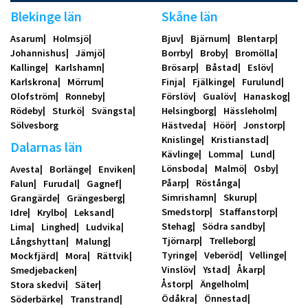
Blekinge län
Skåne län
Asarum
Holmsjö
Bjuv
Bjärnum
Blentarp
Johannishus
Jämjö
Borrby
Broby
Bromölla
Kallinge
Karlshamn
Brösarp
Båstad
Eslöv
Karlskrona
Mörrum
Finja
Fjälkinge
Furulund
Olofström
Ronneby
Förslöv
Gualöv
Hanaskog
Rödeby
Sturkö
Svängsta
Helsingborg
Hässleholm
Sölvesborg
Hästveda
Höör
Jonstorp
Knislinge
Kristianstad
Dalarnas län
Kävlinge
Lomma
Lund
Lönsboda
Malmö
Osby
Avesta
Borlänge
Enviken
Påarp
Röstånga
Falun
Furudal
Gagnef
Simrishamn
Skurup
Grangärde
Grängesberg
Smedstorp
Staffanstorp
Idre
Krylbo
Leksand
Stehag
Södra sandby
Lima
Linghed
Ludvika
Tjörnarp
Trelleborg
Långshyttan
Malung
Tyringe
Veberöd
Vellinge
Mockfjärd
Mora
Rättvik
Vinslöv
Ystad
Åkarp
Smedjebacken
Åstorp
Ängelholm
Stora skedvi
Säter
Ödåkra
Önnestad
Söderbärke
Transtrand