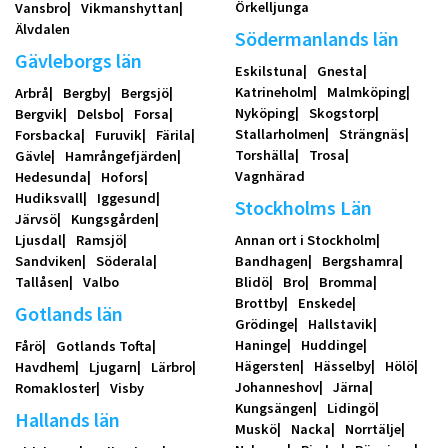
Örkelljunga
Vansbro
Vikmanshyttan
Älvdalen
Södermanlands län
Gävleborgs län
Eskilstuna
Gnesta
Katrineholm
Malmköping
Arbrå
Bergby
Bergsjö
Nyköping
Skogstorp
Bergvik
Delsbo
Forsa
Stallarholmen
Strängnäs
Forsbacka
Furuvik
Färila
Torshälla
Trosa
Gävle
Hamrångefjärden
Vagnhärad
Hedesunda
Hofors
Hudiksvall
Iggesund
Stockholms Län
Järvsö
Kungsgården
Ljusdal
Ramsjö
Annan ort i Stockholm
Sandviken
Söderala
Bandhagen
Bergshamra
Tallåsen
Valbo
Blidö
Bro
Bromma
Brottby
Enskede
Gotlands län
Grödinge
Hallstavik
Haninge
Huddinge
Fårö
Gotlands Tofta
Hägersten
Hässelby
Hölö
Havdhem
Ljugarn
Lärbro
Johanneshov
Järna
Romakloster
Visby
Kungsängen
Lidingö
Hallands län
Muskö
Nacka
Norrtälje