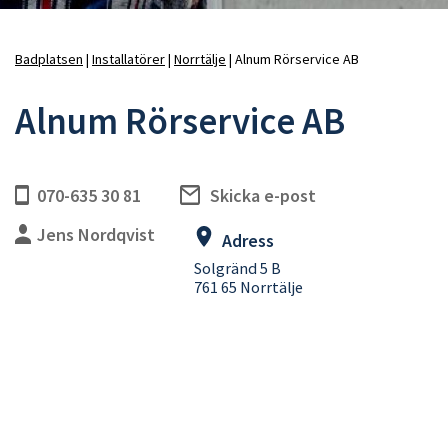
Badplatsen
Installatörer
Norrtälje
Alnum Rörservice AB
Länkstig
Alnum Rörservice AB
070-635 30 81
Skicka e-post
Jens Nordqvist
Adress
Solgränd 5 B
761 65 Norrtälje