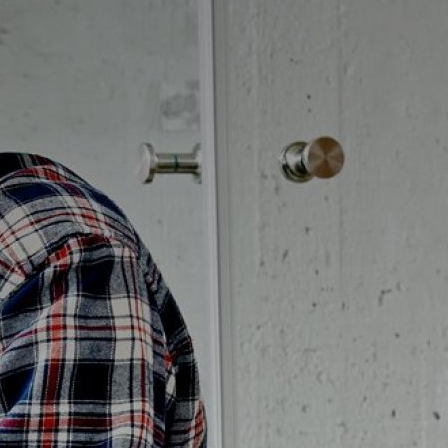
Badrumstips
Om Badplatsen
3D-badrum
Våra varumärken