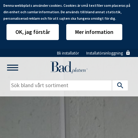
Denna webbplats använder cookies. Cookies är små textfiler som placeras på
din enhet och samlar information. De används till bland annat statistik,
personaliserad reklam och för att sajten ska fungera smidigt för dig.
OK, jag förstår
Mer information
Hoppa
Bli installatör
Installatörsinloggning
till
huvudinnehåll
Mitt badrum
Installatörer
Produkter
Se alla