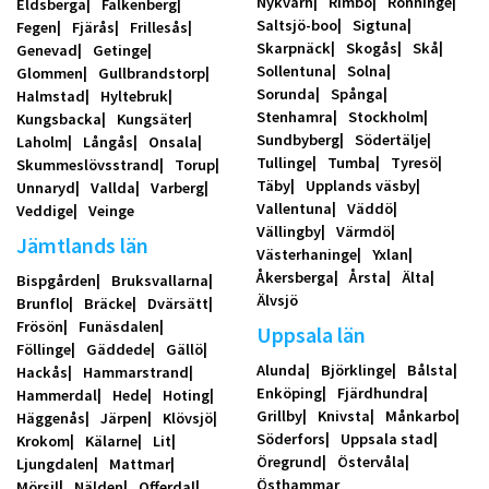
Nykvarn
Rimbo
Rönninge
Eldsberga
Falkenberg
Saltsjö-boo
Sigtuna
Fegen
Fjärås
Frillesås
Skarpnäck
Skogås
Skå
Genevad
Getinge
Sollentuna
Solna
Glommen
Gullbrandstorp
Sorunda
Spånga
Halmstad
Hyltebruk
Stenhamra
Stockholm
Kungsbacka
Kungsäter
Sundbyberg
Södertälje
Laholm
Långås
Onsala
Tullinge
Tumba
Tyresö
Skummeslövsstrand
Torup
Täby
Upplands väsby
Unnaryd
Vallda
Varberg
Vallentuna
Väddö
Veddige
Veinge
Vällingby
Värmdö
Jämtlands län
Västerhaninge
Yxlan
Åkersberga
Årsta
Älta
Bispgården
Bruksvallarna
Älvsjö
Brunflo
Bräcke
Dvärsätt
Frösön
Funäsdalen
Uppsala län
Föllinge
Gäddede
Gällö
Alunda
Björklinge
Bålsta
Hackås
Hammarstrand
Enköping
Fjärdhundra
Hammerdal
Hede
Hoting
Grillby
Knivsta
Månkarbo
Häggenås
Järpen
Klövsjö
Söderfors
Uppsala stad
Krokom
Kälarne
Lit
Öregrund
Östervåla
Ljungdalen
Mattmar
Östhammar
Mörsil
Nälden
Offerdal