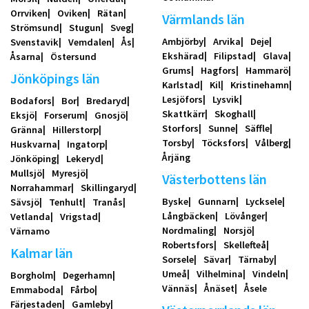
Orrviken
Oviken
Rätan
Värmlands län
Strömsund
Stugun
Sveg
Ambjörby
Arvika
Deje
Svenstavik
Vemdalen
Ås
Ekshärad
Filipstad
Glava
Åsarna
Östersund
Grums
Hagfors
Hammarö
Jönköpings län
Karlstad
Kil
Kristinehamn
Lesjöfors
Lysvik
Bodafors
Bor
Bredaryd
Skattkärr
Skoghall
Eksjö
Forserum
Gnosjö
Storfors
Sunne
Säffle
Gränna
Hillerstorp
Torsby
Töcksfors
Vålberg
Huskvarna
Ingatorp
Årjäng
Jönköping
Lekeryd
Mullsjö
Myresjö
Västerbottens län
Norrahammar
Skillingaryd
Byske
Gunnarn
Lycksele
Sävsjö
Tenhult
Tranås
Långbäcken
Lövånger
Vetlanda
Vrigstad
Nordmaling
Norsjö
Värnamo
Robertsfors
Skellefteå
Kalmar län
Sorsele
Sävar
Tärnaby
Umeå
Vilhelmina
Vindeln
Borgholm
Degerhamn
Vännäs
Ånäset
Åsele
Emmaboda
Fårbo
Färjestaden
Gamleby