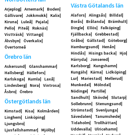
Västra Götalands län
Arjeplog
Arnemark
Boden
Alafors
Alingsås
Billdal
Gällivare
Jokkmokk
Kalix
Borås
Brålanda
Brämhult
Kiruna
Luleå
Pajala
Dingle
Ellös
Falköping
Pello
Piteå
Roknäs
Fjällbacka
Grebbestad
Vistträsk
Vittangi
Gråbo
Gällstad
Göteborg
Älvsbyn
Överkalix
Hamburgsund
Henån
Övertorneå
Hindås
Hisings backa
Hjo
Örebro län
Härryda
Jonsered
Karlsborg
Kungshamn
Askersund
Glanshammar
Kungälv
Kärna
Lidköping
Hallsberg
Hällefors
Lur
Mariestad
Mellerud
Karlskoga
Kumla
Laxå
Munkedal
Mölndal
Lindesberg
Nora
Vintrosa
Nödinge
Partille
Åsbro
Örebro
Sandhult
Skövde
Slutarp
Östergötlands län
Sollebrunn
Stenungsund
Strömstad
Svenljunga
Kimstad
Kisa
Kolmården
Sävedalen
Tanumshede
Linghem
Linköping
Tidaholm
Trollhättan
Ljungsbro
Uddevalla
Ulricehamn
Ljusfallshammar
Mjölby