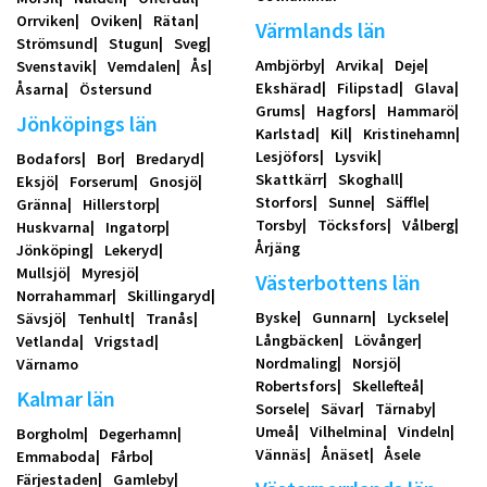
Orrviken
Oviken
Rätan
Värmlands län
Strömsund
Stugun
Sveg
Ambjörby
Arvika
Deje
Svenstavik
Vemdalen
Ås
Ekshärad
Filipstad
Glava
Åsarna
Östersund
Grums
Hagfors
Hammarö
Jönköpings län
Karlstad
Kil
Kristinehamn
Lesjöfors
Lysvik
Bodafors
Bor
Bredaryd
Skattkärr
Skoghall
Eksjö
Forserum
Gnosjö
Storfors
Sunne
Säffle
Gränna
Hillerstorp
Torsby
Töcksfors
Vålberg
Huskvarna
Ingatorp
Årjäng
Jönköping
Lekeryd
Mullsjö
Myresjö
Västerbottens län
Norrahammar
Skillingaryd
Byske
Gunnarn
Lycksele
Sävsjö
Tenhult
Tranås
Långbäcken
Lövånger
Vetlanda
Vrigstad
Nordmaling
Norsjö
Värnamo
Robertsfors
Skellefteå
Kalmar län
Sorsele
Sävar
Tärnaby
Umeå
Vilhelmina
Vindeln
Borgholm
Degerhamn
Vännäs
Ånäset
Åsele
Emmaboda
Fårbo
Färjestaden
Gamleby