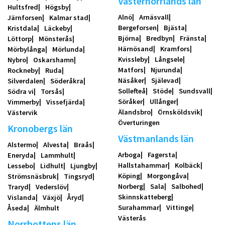
Västernorrlands län
Hultsfred
Högsby
Alnö
Arnäsvall
Järnforsen
Kalmar stad
Bergeforsen
Bjästa
Kristdala
Läckeby
Björna
Bredbyn
Fränsta
Löttorp
Mönsterås
Härnösand
Kramfors
Mörbylånga
Mörlunda
Kvissleby
Långsele
Nybro
Oskarshamn
Matfors
Njurunda
Rockneby
Ruda
Näsåker
Själevad
Silverdalen
Söderåkra
Sollefteå
Stöde
Sundsvall
Södra vi
Torsås
Söråker
Ullånger
Vimmerby
Vissefjärda
Älandsbro
Örnsköldsvik
Västervik
Överturingen
Kronobergs län
Västmanlands län
Alstermo
Alvesta
Braås
Arboga
Fagersta
Eneryda
Lammhult
Hallstahammar
Kolbäck
Lessebo
Lidhult
Ljungby
Köping
Morgongåva
Strömsnäsbruk
Tingsryd
Norberg
Sala
Salbohed
Traryd
Vederslöv
Skinnskatteberg
Vislanda
Växjö
Åryd
Surahammar
Vittinge
Åseda
Älmhult
Västerås
Norrbottens län