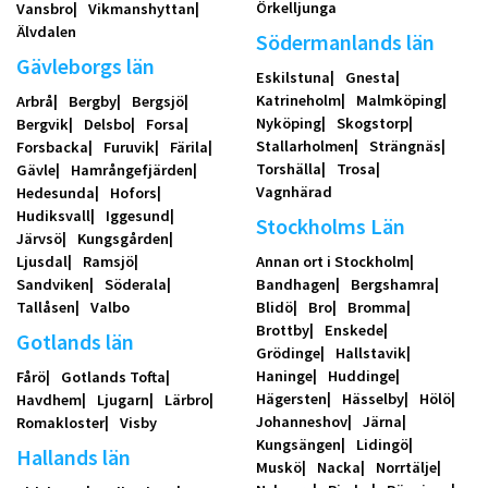
Örkelljunga
Vansbro
Vikmanshyttan
Älvdalen
Södermanlands län
Gävleborgs län
Eskilstuna
Gnesta
Katrineholm
Malmköping
Arbrå
Bergby
Bergsjö
Nyköping
Skogstorp
Bergvik
Delsbo
Forsa
Stallarholmen
Strängnäs
Forsbacka
Furuvik
Färila
Torshälla
Trosa
Gävle
Hamrångefjärden
Vagnhärad
Hedesunda
Hofors
Hudiksvall
Iggesund
Stockholms Län
Järvsö
Kungsgården
Ljusdal
Ramsjö
Annan ort i Stockholm
Sandviken
Söderala
Bandhagen
Bergshamra
Tallåsen
Valbo
Blidö
Bro
Bromma
Brottby
Enskede
Gotlands län
Grödinge
Hallstavik
Haninge
Huddinge
Fårö
Gotlands Tofta
Hägersten
Hässelby
Hölö
Havdhem
Ljugarn
Lärbro
Johanneshov
Järna
Romakloster
Visby
Kungsängen
Lidingö
Hallands län
Muskö
Nacka
Norrtälje