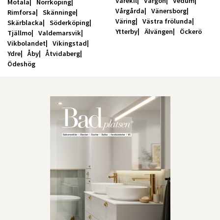
Varekil
Vargön
Vedum
Motala
Norrköping
Vårgårda
Vänersborg
Rimforsa
Skänninge
Väring
Västra frölunda
Skärblacka
Söderköping
Ytterby
Älvängen
Öckerö
Tjällmo
Valdemarsvik
Vikbolandet
Vikingstad
Ydre
Åby
Åtvidaberg
Ödeshög