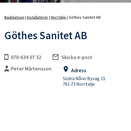
Badplatsen
Installatörer
Norrtälje
Göthes Sanitet AB
Länkstig
Göthes Sanitet AB
070-634 07 32
Skicka e-post
Peter Mårtensson
Adress
Södra Nånö Byväg 21
761 73 Norrtälje