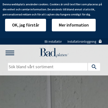
Denna webbplats använder cookies. Cookies är små textfiler som placeras på
din enhet och samlar information. De används till bland annat statistik,
personaliserad reklam och för att sajten ska fungera smidigt för dig.
OK, jag förstår
Mer information
Hoppa
Bli installatör
Installatörsinloggning
till
huvudinnehåll
Mitt badrum
Installatörer
Produkter
Se alla