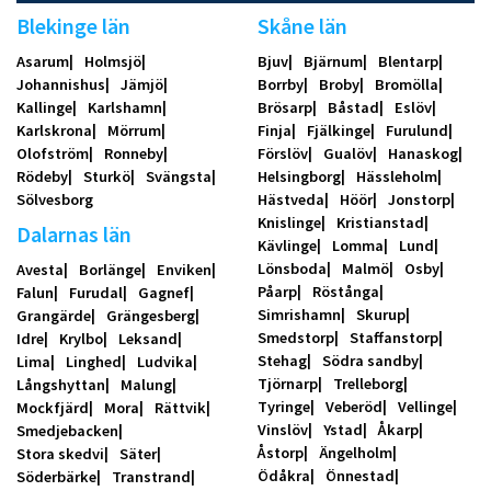
Blekinge län
Skåne län
Asarum
Holmsjö
Bjuv
Bjärnum
Blentarp
Johannishus
Jämjö
Borrby
Broby
Bromölla
Kallinge
Karlshamn
Brösarp
Båstad
Eslöv
Karlskrona
Mörrum
Finja
Fjälkinge
Furulund
Olofström
Ronneby
Förslöv
Gualöv
Hanaskog
Rödeby
Sturkö
Svängsta
Helsingborg
Hässleholm
Sölvesborg
Hästveda
Höör
Jonstorp
Knislinge
Kristianstad
Dalarnas län
Kävlinge
Lomma
Lund
Lönsboda
Malmö
Osby
Avesta
Borlänge
Enviken
Påarp
Röstånga
Falun
Furudal
Gagnef
Simrishamn
Skurup
Grangärde
Grängesberg
Smedstorp
Staffanstorp
Idre
Krylbo
Leksand
Stehag
Södra sandby
Lima
Linghed
Ludvika
Tjörnarp
Trelleborg
Långshyttan
Malung
Tyringe
Veberöd
Vellinge
Mockfjärd
Mora
Rättvik
Vinslöv
Ystad
Åkarp
Smedjebacken
Åstorp
Ängelholm
Stora skedvi
Säter
Ödåkra
Önnestad
Söderbärke
Transtrand