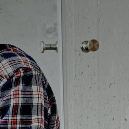
Badrumstips
Om Badplatsen
3D-badrum
Våra varumärken