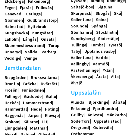
Nykvarn
Rimbo
Rönninge
Eldsberga
Falkenberg
Saltsjö-boo
Sigtuna
Fegen
Fjärås
Frillesås
Skarpnäck
Skogås
Skå
Genevad
Getinge
Sollentuna
Solna
Glommen
Gullbrandstorp
Sorunda
Spånga
Halmstad
Hyltebruk
Stenhamra
Stockholm
Kungsbacka
Kungsäter
Sundbyberg
Södertälje
Laholm
Långås
Onsala
Tullinge
Tumba
Tyresö
Skummeslövsstrand
Torup
Täby
Upplands väsby
Unnaryd
Vallda
Varberg
Vallentuna
Väddö
Veddige
Veinge
Vällingby
Värmdö
Jämtlands län
Västerhaninge
Yxlan
Åkersberga
Årsta
Älta
Bispgården
Bruksvallarna
Älvsjö
Brunflo
Bräcke
Dvärsätt
Frösön
Funäsdalen
Uppsala län
Föllinge
Gäddede
Gällö
Alunda
Björklinge
Bålsta
Hackås
Hammarstrand
Enköping
Fjärdhundra
Hammerdal
Hede
Hoting
Grillby
Knivsta
Månkarbo
Häggenås
Järpen
Klövsjö
Söderfors
Uppsala stad
Krokom
Kälarne
Lit
Öregrund
Östervåla
Ljungdalen
Mattmar
Östhammar
Mörsil
Nälden
Offerdal