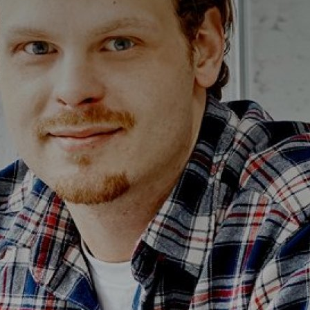
Alterna Ella
Alterna Gabriella
Alterna Isabella Aqua
Alterna Isabella
Alterna Isella Aqua
Alterna Isella
Alterna Luxor
Duravit L-Cube
Geberit Smyle Square
Geberit iCon
Ifö Option
Ifö Sense Art
Ifö Sense Modern
Ifö Sense Pro
Ifö Spira
Spegelhållare
T
Tvålkorgar
T
WC-pappershållare
i
Handduksstänger
B
Handdukskrokar
t