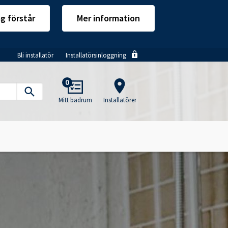
ag förstår
Mer information
Bli installatör
Installatörsinloggning
Main
0
navigation
Mitt badrum
Installatörer