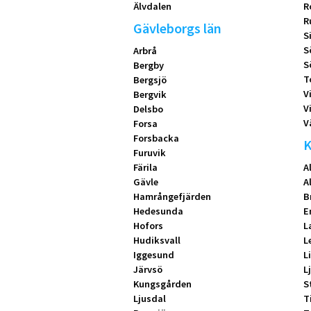
Älvdalen
R
R
Gävleborgs län
S
S
Arbrå
S
Bergby
T
Bergsjö
V
Bergvik
V
Delsbo
V
Forsa
Forsbacka
K
Furuvik
Färila
A
Gävle
A
Hamrångefjärden
B
Hedesunda
E
Hofors
L
Hudiksvall
L
Iggesund
L
Järvsö
L
Kungsgården
S
Ljusdal
T