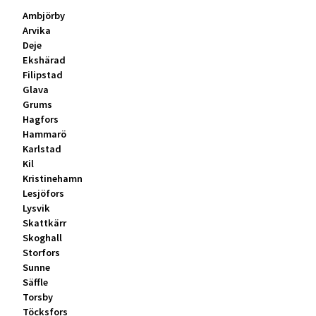
Ambjörby
Arvika
Deje
Ekshärad
Filipstad
Glava
Grums
Hagfors
Hammarö
Karlstad
Kil
Kristinehamn
Lesjöfors
Lysvik
Skattkärr
Skoghall
Storfors
Sunne
Säffle
Torsby
Töcksfors