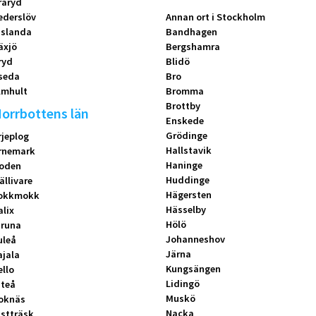
raryd
ederslöv
Annan ort i Stockholm
islanda
Bandhagen
äxjö
Bergshamra
ryd
Blidö
seda
Bro
lmhult
Bromma
Brottby
orrbottens län
Enskede
Grödinge
rjeplog
Hallstavik
rnemark
Haninge
oden
Huddinge
ällivare
Hägersten
okkmokk
Hässelby
alix
Hölö
iruna
Johanneshov
uleå
Järna
ajala
Kungsängen
ello
Lidingö
iteå
Muskö
oknäs
Nacka
istträsk