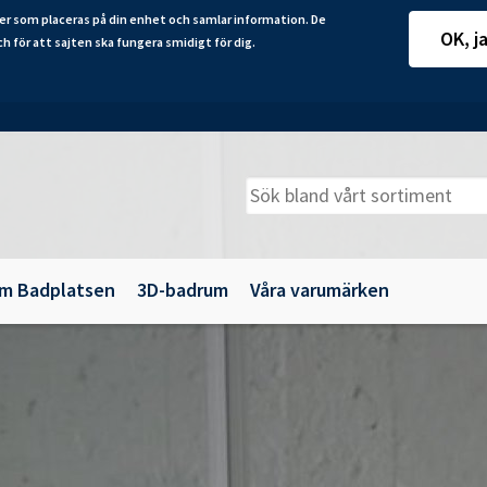
er som placeras på din enhet och samlar information. De
OK, j
ch för att sajten ska fungera smidigt för dig.
m Badplatsen
3D-badrum
Våra varumärken
adkarsväggar
Belysning
illbehör
Spegelskåp
maljbadkar
Speglar
krylbadkar
Tillbehör till badrumsmöbler
Underskåp och kommoder
Vägg- och högskåp