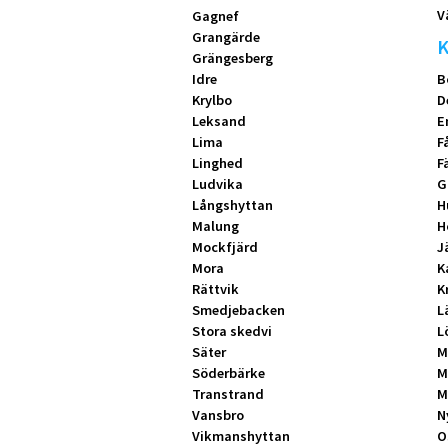
V
Gagnef
Grangärde
K
Grängesberg
Idre
B
Krylbo
D
Leksand
E
Lima
F
Linghed
F
Ludvika
G
Långshyttan
H
Malung
H
Mockfjärd
J
Mora
K
Rättvik
K
Smedjebacken
L
Stora skedvi
L
Säter
M
Söderbärke
M
Transtrand
M
Vansbro
N
Vikmanshyttan
O