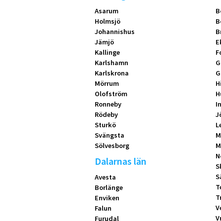
Asarum
B
Holmsjö
B
Johannishus
B
Jämjö
E
Kallinge
F
Karlshamn
G
Karlskrona
G
Mörrum
H
Olofström
H
Ronneby
I
Rödeby
J
Sturkö
L
Svängsta
M
Sölvesborg
M
N
Dalarnas län
S
S
Avesta
T
Borlänge
T
Enviken
V
Falun
V
Furudal