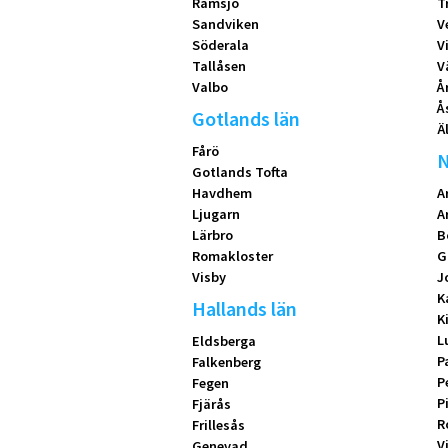
Ramsjö
T
Sandviken
V
Söderala
V
Tallåsen
V
Valbo
Å
Å
Gotlands län
Ä
Fårö
N
Gotlands Tofta
Havdhem
A
Ljugarn
A
Lärbro
B
Romakloster
G
Visby
J
K
Hallands län
K
L
Eldsberga
P
Falkenberg
P
Fegen
P
Fjärås
R
Frillesås
V
Genevad