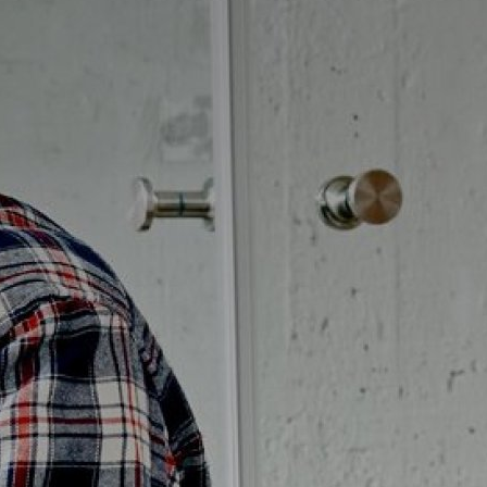
Möbelpaket
vättställsblandare
Duschset
vättställsblandare för
Duschpaket
nbyggnad
Ram med galler golvbrunn
eröringsfria
Ram golvbrunn
vättställsblandare
Avloppsarmatur och tillbehör