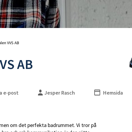
uschblandare
Duschslangar
adkarsblandare
Blandarfäste
Duschhandtag
Duschtillbehör
Takduschar
Takduschset
Takduschset för inbyggnad
alen VVS AB
Takduschset badkar
VVS AB
lhanddukstorkar
WC-vägghängda
ombinerade (vattenburen
WC-golvstående
ed elpatron)
WC-sitsar
lpatroner
Handfat
eglerventiler
Handfat paket
a e-post
Jesper Rasch
Hemsida
illbehör
Bottenventiler
Tillbehör
Vattenlås
WC-fixtur med cistern
WC-tryckplattor
mmen om det perfekta badrummet. Vi tror på