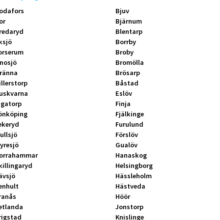
odafors
Bjuv
or
Bjärnum
redaryd
Blentarp
ksjö
Borrby
orserum
Broby
nosjö
Bromölla
ränna
Brösarp
illerstorp
Båstad
uskvarna
Eslöv
ngatorp
Finja
önköping
Fjälkinge
ekeryd
Furulund
ullsjö
Förslöv
yresjö
Gualöv
orrahammar
Hanaskog
killingaryd
Helsingborg
ävsjö
Hässleholm
enhult
Hästveda
ranås
Höör
etlanda
Jonstorp
rigstad
Knislinge