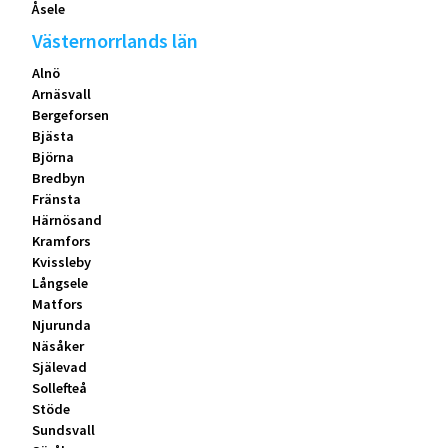
Åsele
Västernorrlands län
Alnö
Arnäsvall
Bergeforsen
Bjästa
Björna
Bredbyn
Fränsta
Härnösand
Kramfors
Kvissleby
Långsele
Matfors
Njurunda
Näsåker
Själevad
Sollefteå
Stöde
Sundsvall