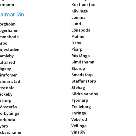
ärnamo
Kristianstad
Kävlinge
almar län
Lomma
Lund
orgholm
Lönsboda
egerhamn
Malmö
mmaboda
Osby
årbo
Påarp
ärjestaden
Röstånga
amleby
Simrishamn
ultsfred
Skurup
ögsby
Smedstorp
ärnforsen
Staffanstorp
almar stad
Stehag
ristdala
Södra sandby
äckeby
Tjörnarp
öttorp
Trelleborg
önsterås
Tyringe
örbylånga
Veberöd
örlunda
Vellinge
ybro
Vinslöv
skarshamn