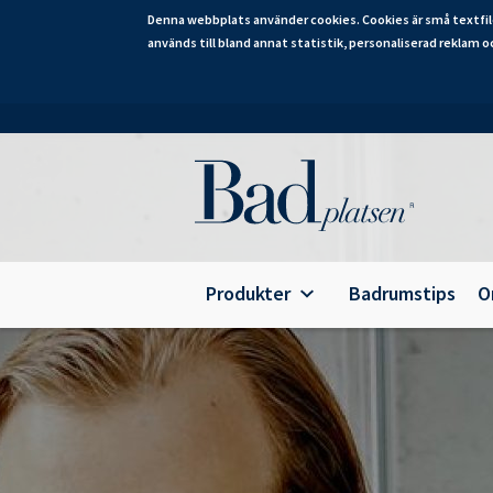
Denna webbplats använder cookies. Cookies är små textfil
används till bland annat statistik, personaliserad reklam o
Hoppa
till
huvudinnehåll
Category
Produkter
Badrumstips
O
Alterna Ariella Aqua
B
Alterna Ariella
T
Alterna Basic Aqua
E
Alterna Basic
A
Alterna Bella Aqua
Alterna Ella Aqua