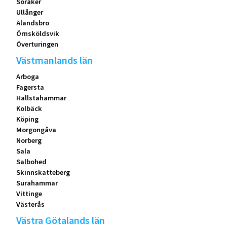
Söråker
Ullånger
Älandsbro
Örnsköldsvik
Överturingen
Västmanlands län
Arboga
Fagersta
Hallstahammar
Kolbäck
Köping
Morgongåva
Norberg
Sala
Salbohed
Skinnskatteberg
Surahammar
Vittinge
Västerås
Västra Götalands län