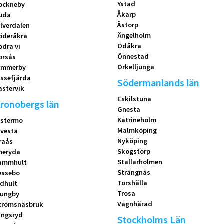
Ystad
ockneby
Åkarp
uda
Åstorp
ilverdalen
Ängelholm
öderåkra
Ödåkra
ödra vi
Önnestad
orsås
Örkelljunga
immerby
issefjärda
Södermanlands län
ästervik
Eskilstuna
ronobergs län
Gnesta
Katrineholm
lstermo
Malmköping
lvesta
Nyköping
raås
Skogstorp
neryda
Stallarholmen
ammhult
Strängnäs
essebo
Torshälla
idhult
Trosa
jungby
Vagnhärad
trömsnäsbruk
ingsryd
Stockholms Län