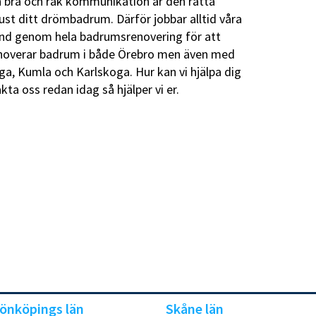
 en bra och rak kommunikation är den rätta
ust ditt drömbadrum. Därför jobbar alltid våra
nd genom hela badrumsrenovering för att
enoverar badrum i både Örebro men även med
ga, Kumla och Karlskoga. Hur kan vi hjälpa dig
a oss redan idag så hjälper vi er.
önköpings län
Skåne län