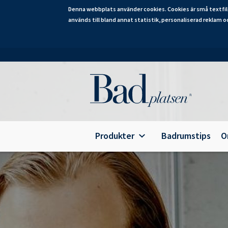
Denna webbplats använder cookies. Cookies är små textfil
används till bland annat statistik, personaliserad reklam o
Hoppa
till
huvudinnehåll
Category
Produkter
Badrumstips
O
Alterna Ariella Aqua
B
Alterna Ariella
T
Alterna Basic Aqua
E
Alterna Basic
A
Alterna Bella Aqua
Alterna Ella Aqua