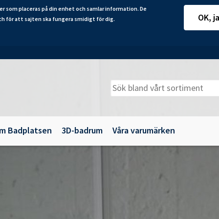
er som placeras på din enhet och samlar information. De
OK, j
ch för att sajten ska fungera smidigt för dig.
m Badplatsen
3D-badrum
Våra varumärken
adkarsväggar
Belysning
illbehör
Spegelskåp
maljbadkar
Speglar
krylbadkar
Tillbehör till badrumsmöbler
Underskåp och kommoder
Vägg- och högskåp