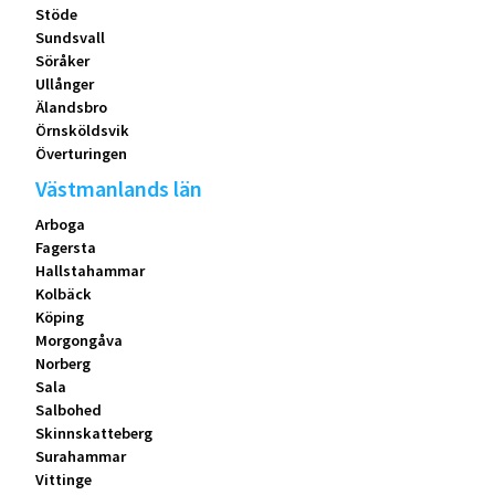
Stöde
Sundsvall
Söråker
Ullånger
Älandsbro
Örnsköldsvik
Överturingen
Västmanlands län
Arboga
Fagersta
Hallstahammar
Kolbäck
Köping
Morgongåva
Norberg
Sala
Salbohed
Skinnskatteberg
Surahammar
Vittinge