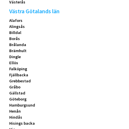
Västerås
Västra Götalands län
Alafors
Alingsås
Billdal
Borås
Brålanda
Brämhult
Dingle
Ellös
Falköping
Fjällbacka
Grebbestad
Gråbo
Gällstad
Göteborg
Hamburgsund
Henån
Hindås
Hisings backa