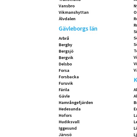
Vansbro
N
Vikmanshyttan
O
Älvdalen
R
R
Gävleborgs län
S
S
Arbrå
S
Bergby
T
Bergsjö
V
Bergvik
V
Delsbo
V
Forsa
Forsbacka
K
Furuvik
Färila
A
Gävle
A
Hamrångefjärden
B
Hedesunda
E
Hofors
L
Hudiksvall
L
Iggesund
L
Järvsö
L