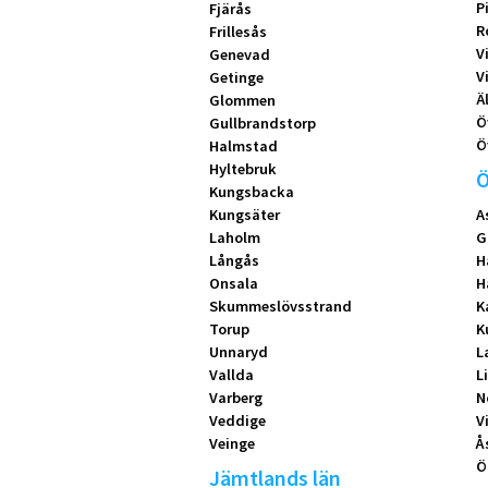
P
Fjärås
R
Frillesås
V
Genevad
V
Getinge
Ä
Glommen
Ö
Gullbrandstorp
Ö
Halmstad
Hyltebruk
Ö
Kungsbacka
Kungsäter
A
Laholm
G
Långås
H
Onsala
H
Skummeslövsstrand
K
Torup
K
Unnaryd
L
Vallda
L
Varberg
N
Veddige
V
Veinge
Å
Ö
Jämtlands län