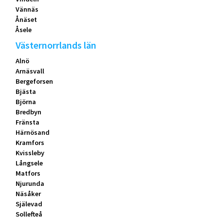
Vännäs
Ånäset
Åsele
Västernorrlands län
Alnö
Arnäsvall
Bergeforsen
Bjästa
Björna
Bredbyn
Fränsta
Härnösand
Kramfors
Kvissleby
Långsele
Matfors
Njurunda
Näsåker
Själevad
Sollefteå