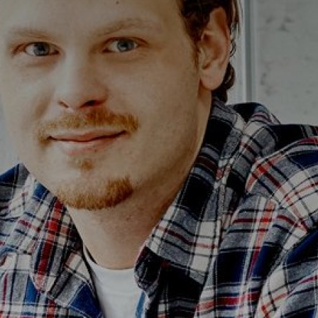
Alterna Ella
Alterna Gabriella
Alterna Isabella Aqua
Alterna Isabella
Alterna Isella Aqua
Alterna Isella
Alterna Luxor
Duravit L-Cube
Geberit Smyle Square
Geberit iCon
Ifö Option
Ifö Sense Art
Ifö Sense Modern
Ifö Sense Pro
Ifö Spira
Spegelhållare
T
Tvålkorgar
T
WC-pappershållare
i
Handduksstänger
B
Handdukskrokar
t