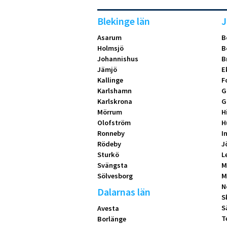
Blekinge län
J
Asarum
B
Holmsjö
B
Johannishus
B
Jämjö
E
Kallinge
F
Karlshamn
G
Karlskrona
G
Mörrum
H
Olofström
H
Ronneby
I
Rödeby
J
Sturkö
L
Svängsta
M
Sölvesborg
M
N
Dalarnas län
S
S
Avesta
T
Borlänge