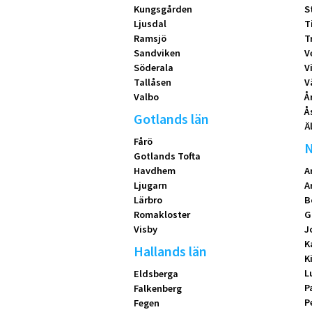
Kungsgården
S
Ljusdal
T
Ramsjö
T
Sandviken
V
Söderala
V
Tallåsen
V
Valbo
Å
Å
Gotlands län
Ä
Fårö
N
Gotlands Tofta
Havdhem
A
Ljugarn
A
Lärbro
B
Romakloster
G
Visby
J
K
Hallands län
K
L
Eldsberga
P
Falkenberg
P
Fegen