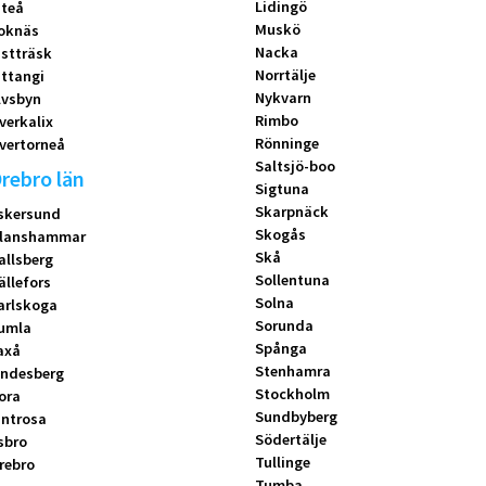
Lidingö
iteå
Muskö
oknäs
Nacka
istträsk
Norrtälje
ittangi
Nykvarn
lvsbyn
Rimbo
verkalix
Rönninge
vertorneå
Saltsjö-boo
rebro län
Sigtuna
Skarpnäck
skersund
Skogås
lanshammar
Skå
allsberg
Sollentuna
ällefors
Solna
arlskoga
Sorunda
umla
Spånga
axå
Stenhamra
indesberg
Stockholm
ora
Sundbyberg
introsa
Södertälje
sbro
Tullinge
rebro
Tumba