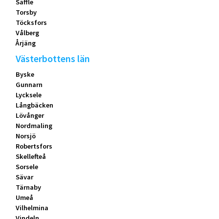
Säffle
Torsby
Töcksfors
Vålberg
Årjäng
Västerbottens län
Byske
Gunnarn
Lycksele
Långbäcken
Lövånger
Nordmaling
Norsjö
Robertsfors
Skellefteå
Sorsele
Sävar
Tärnaby
Umeå
Vilhelmina
Vindeln