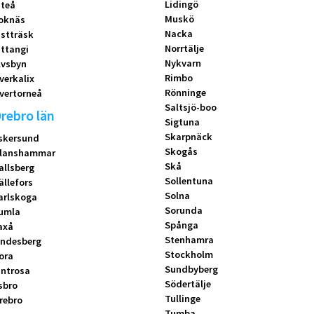
Lidingö
iteå
Muskö
oknäs
Nacka
istträsk
Norrtälje
ittangi
Nykvarn
lvsbyn
Rimbo
verkalix
Rönninge
vertorneå
Saltsjö-boo
rebro län
Sigtuna
Skarpnäck
skersund
Skogås
lanshammar
Skå
allsberg
Sollentuna
ällefors
Solna
arlskoga
Sorunda
umla
Spånga
axå
Stenhamra
indesberg
Stockholm
ora
Sundbyberg
introsa
Södertälje
sbro
Tullinge
rebro
Tumba