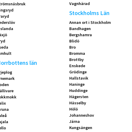
Vagnhärad
trömsnäsbruk
ingsryd
Stockholms Län
raryd
ederslöv
Annan ort i Stockholm
islanda
Bandhagen
äxjö
Bergshamra
ryd
Blidö
seda
Bro
lmhult
Bromma
Brottby
orrbottens län
Enskede
Grödinge
rjeplog
Hallstavik
rnemark
Haninge
oden
Huddinge
ällivare
Hägersten
okkmokk
Hässelby
alix
Hölö
iruna
Johanneshov
uleå
Järna
ajala
Kungsängen
ello