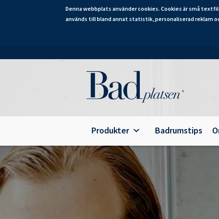
Denna webbplats använder cookies. Cookies är små textfil
används till bland annat statistik, personaliserad reklam o
Hoppa
till
huvudinnehåll
Category
Produkter
Badrumstips
O
Alterna Ariella Aqua
B
Alterna Ariella
T
Alterna Basic Aqua
E
Alterna Basic
A
Alterna Bella Aqua
Alterna Ella Aqua