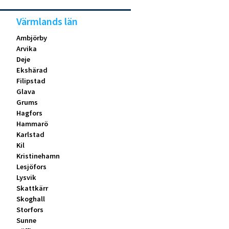
Värmlands län
Ambjörby
Arvika
Deje
Ekshärad
Filipstad
Glava
Grums
Hagfors
Hammarö
Karlstad
Kil
Kristinehamn
Lesjöfors
Lysvik
Skattkärr
Skoghall
Storfors
Sunne