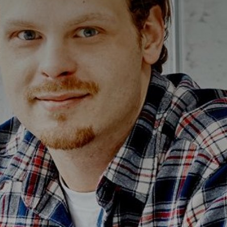
Alterna Ella
Alterna Gabriella
Alterna Isabella Aqua
Alterna Isabella
Alterna Isella Aqua
Alterna Isella
Alterna Luxor
Duravit L-Cube
Geberit Smyle Square
Geberit iCon
Ifö Option
Ifö Sense Art
Ifö Sense Modern
Ifö Sense Pro
Ifö Spira
Spegelhållare
T
Tvålkorgar
T
WC-pappershållare
i
Handduksstänger
B
Handdukskrokar
t