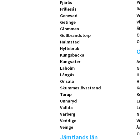
P
Fjärås
R
Frillesås
V
Genevad
V
Getinge
Ä
Glommen
Ö
Gullbrandstorp
Ö
Halmstad
Hyltebruk
Ö
Kungsbacka
Kungsäter
A
Laholm
G
Långås
H
Onsala
H
Skummeslövsstrand
K
Torup
K
Unnaryd
L
Vallda
L
Varberg
N
Veddige
V
Veinge
Å
Ö
Jämtlands län