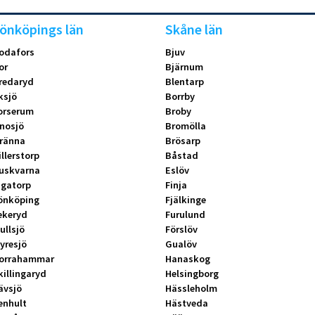
önköpings län
Skåne län
odafors
Bjuv
or
Bjärnum
redaryd
Blentarp
ksjö
Borrby
orserum
Broby
nosjö
Bromölla
ränna
Brösarp
illerstorp
Båstad
uskvarna
Eslöv
ngatorp
Finja
önköping
Fjälkinge
ekeryd
Furulund
ullsjö
Förslöv
yresjö
Gualöv
orrahammar
Hanaskog
killingaryd
Helsingborg
ävsjö
Hässleholm
enhult
Hästveda