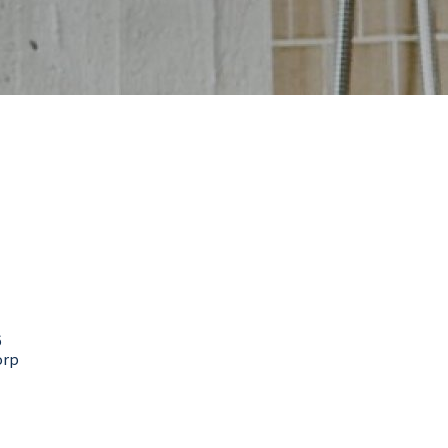
6
orp