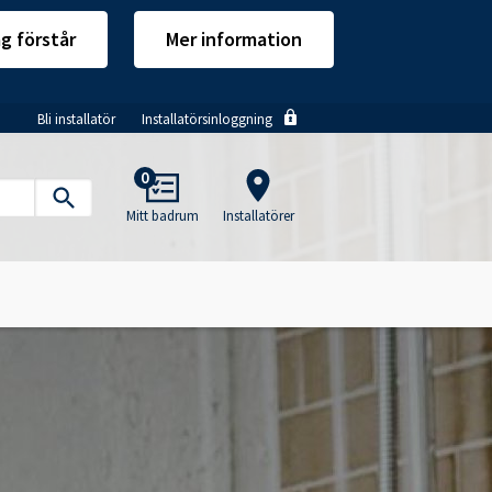
ag förstår
Mer information
Bli installatör
Installatörsinloggning
Main
0
navigation
Mitt badrum
Installatörer