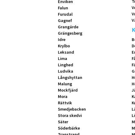
T
Enviken
V
Falun
V
Furudal
V
Gagnef
Grangärde
K
Grängesberg
Idre
B
Krylbo
D
Leksand
E
Lima
F
Linghed
F
Ludvika
G
Långshyttan
H
Malung
H
Mockfjärd
J
Mora
K
Rättvik
K
Smedjebacken
L
Stora skedvi
L
Säter
M
Söderbärke
M
Transtrand
M