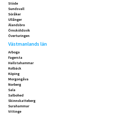
Stöde
Sundsvall
Söråker
Ullånger
Älandsbro
Örnsköldsvik
Överturingen
Västmanlands län
Arboga
Fagersta
Hallstahammar
Kolbäck
Köping
Morgongåva
Norberg
Sala
Salbohed
Skinnskatteberg
Surahammar
Vittinge