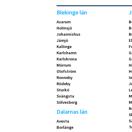
Blekinge län
J
Asarum
B
Holmsjö
B
Johannishus
B
Jämjö
E
Kallinge
F
Karlshamn
G
Karlskrona
G
Mörrum
H
Olofström
H
Ronneby
I
Rödeby
J
Sturkö
L
Svängsta
M
Sölvesborg
M
N
Dalarnas län
S
S
Avesta
T
Borlänge