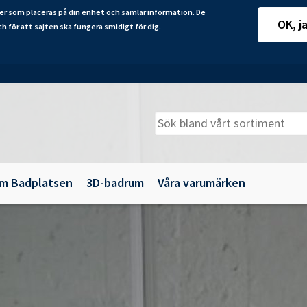
er som placeras på din enhet och samlar information. De
OK, j
ch för att sajten ska fungera smidigt för dig.
m Badplatsen
3D-badrum
Våra varumärken
adkarsväggar
Belysning
illbehör
Spegelskåp
maljbadkar
Speglar
krylbadkar
Tillbehör till badrumsmöbler
Underskåp och kommoder
Vägg- och högskåp