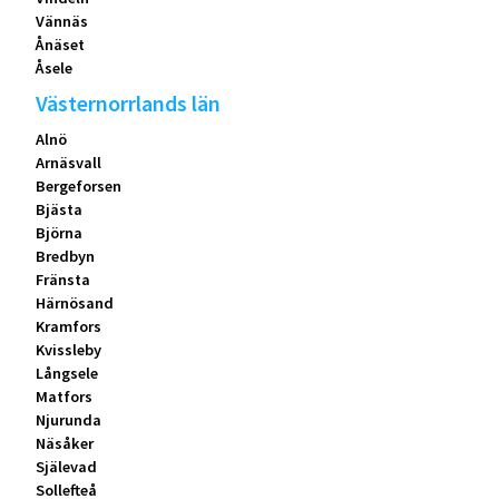
Vännäs
Ånäset
Åsele
Västernorrlands län
Alnö
Arnäsvall
Bergeforsen
Bjästa
Björna
Bredbyn
Fränsta
Härnösand
Kramfors
Kvissleby
Långsele
Matfors
Njurunda
Näsåker
Själevad
Sollefteå