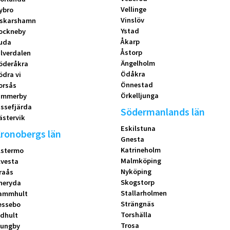
Vellinge
ybro
Vinslöv
skarshamn
Ystad
ockneby
Åkarp
uda
Åstorp
ilverdalen
Ängelholm
öderåkra
Ödåkra
ödra vi
Önnestad
orsås
Örkelljunga
immerby
issefjärda
Södermanlands län
ästervik
Eskilstuna
ronobergs län
Gnesta
Katrineholm
lstermo
Malmköping
lvesta
Nyköping
raås
Skogstorp
neryda
Stallarholmen
ammhult
Strängnäs
essebo
Torshälla
idhult
Trosa
jungby