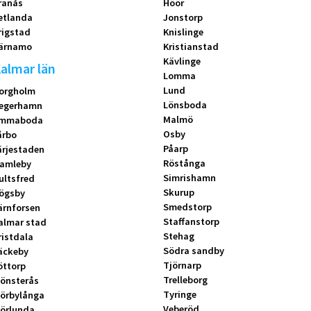
ranås
Höör
etlanda
Jonstorp
rigstad
Knislinge
ärnamo
Kristianstad
Kävlinge
almar län
Lomma
Lund
orgholm
Lönsboda
egerhamn
Malmö
mmaboda
Osby
årbo
Påarp
ärjestaden
Röstånga
amleby
Simrishamn
ultsfred
Skurup
ögsby
Smedstorp
ärnforsen
Staffanstorp
almar stad
Stehag
ristdala
Södra sandby
äckeby
Tjörnarp
öttorp
Trelleborg
önsterås
Tyringe
örbylånga
Veberöd
örlunda