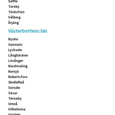
Säffle
Torsby
Töcksfors
Vålberg
Årjäng
Västerbottens län
Byske
Gunnarn
Lycksele
Långbäcken
Lövånger
Nordmaling
Norsjö
Robertsfors
Skellefteå
Sorsele
Sävar
Tärnaby
Umeå
Vilhelmina
Vindeln