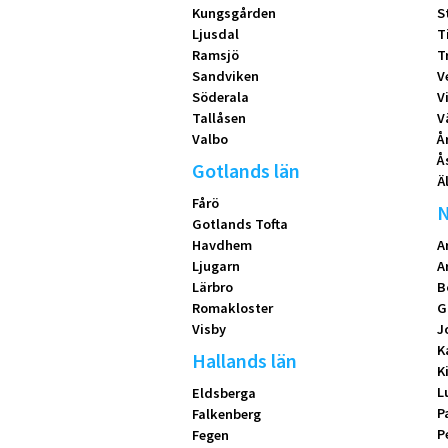
Kungsgården
S
Ljusdal
T
Ramsjö
T
Sandviken
V
Söderala
V
Tallåsen
V
Valbo
Å
Å
Gotlands län
Ä
Fårö
N
Gotlands Tofta
Havdhem
A
Ljugarn
A
Lärbro
B
Romakloster
G
Visby
J
K
Hallands län
K
L
Eldsberga
P
Falkenberg
P
Fegen