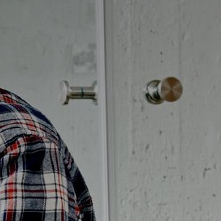
Möbelpaket
vättställsblandare
Duschset
vättställsblandare för
Duschpaket
nbyggnad
Ram med galler golvbrunn
eröringsfria
Ram golvbrunn
vättställsblandare
Avloppsarmatur och tillbehör