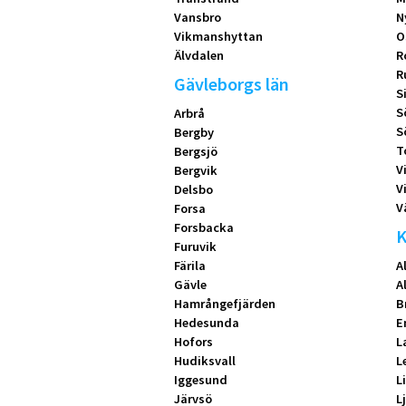
Vansbro
N
Vikmanshyttan
O
Älvdalen
R
R
Gävleborgs län
S
S
Arbrå
S
Bergby
T
Bergsjö
V
Bergvik
V
Delsbo
V
Forsa
Forsbacka
K
Furuvik
Färila
A
Gävle
A
Hamrångefjärden
B
Hedesunda
E
Hofors
L
Hudiksvall
L
Iggesund
L
Järvsö
L