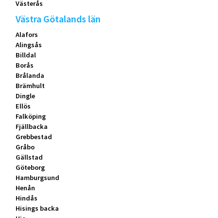
Västerås
Västra Götalands län
Alafors
Alingsås
Billdal
Borås
Brålanda
Brämhult
Dingle
Ellös
Falköping
Fjällbacka
Grebbestad
Gråbo
Gällstad
Göteborg
Hamburgsund
Henån
Hindås
Hisings backa