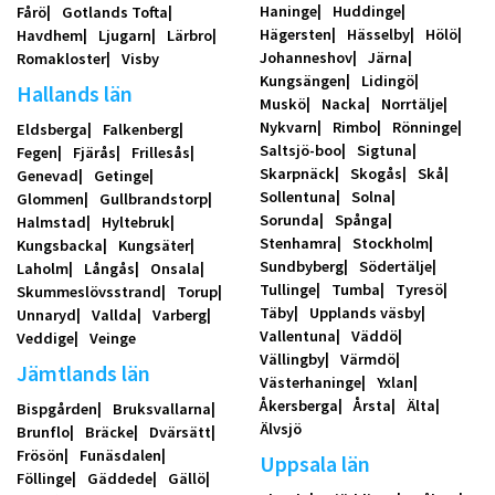
Haninge
Huddinge
Fårö
Gotlands Tofta
Hägersten
Hässelby
Hölö
Havdhem
Ljugarn
Lärbro
Johanneshov
Järna
Romakloster
Visby
Kungsängen
Lidingö
Hallands län
Muskö
Nacka
Norrtälje
Nykvarn
Rimbo
Rönninge
Eldsberga
Falkenberg
Saltsjö-boo
Sigtuna
Fegen
Fjärås
Frillesås
Skarpnäck
Skogås
Skå
Genevad
Getinge
Sollentuna
Solna
Glommen
Gullbrandstorp
Sorunda
Spånga
Halmstad
Hyltebruk
Stenhamra
Stockholm
Kungsbacka
Kungsäter
Sundbyberg
Södertälje
Laholm
Långås
Onsala
Tullinge
Tumba
Tyresö
Skummeslövsstrand
Torup
Täby
Upplands väsby
Unnaryd
Vallda
Varberg
Vallentuna
Väddö
Veddige
Veinge
Vällingby
Värmdö
Jämtlands län
Västerhaninge
Yxlan
Åkersberga
Årsta
Älta
Bispgården
Bruksvallarna
Älvsjö
Brunflo
Bräcke
Dvärsätt
Frösön
Funäsdalen
Uppsala län
Föllinge
Gäddede
Gällö