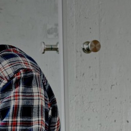
Badrumstips
Om Badplatsen
3D-badrum
Våra varumärken