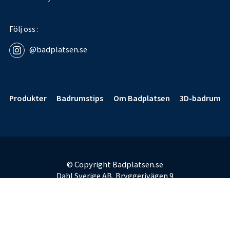
Följ oss
@badplatsen.se
Sidfot
Produkter
Badrumstips
Om Badplatsen
3D-badrum
© Copyright Badplatsen.se
Dahl Sverige AB, Bryggerivägen 9
168 67 Bromma
E-post:
badplatsen@dahl.se