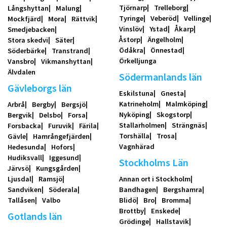
Tjörnarp
Trelleborg
Långshyttan
Malung
Tyringe
Veberöd
Vellinge
Mockfjärd
Mora
Rättvik
Vinslöv
Ystad
Åkarp
Smedjebacken
Åstorp
Ängelholm
Stora skedvi
Säter
Ödåkra
Önnestad
Söderbärke
Transtrand
Örkelljunga
Vansbro
Vikmanshyttan
Älvdalen
Södermanlands län
Gävleborgs län
Eskilstuna
Gnesta
Katrineholm
Malmköping
Arbrå
Bergby
Bergsjö
Nyköping
Skogstorp
Bergvik
Delsbo
Forsa
Stallarholmen
Strängnäs
Forsbacka
Furuvik
Färila
Torshälla
Trosa
Gävle
Hamrångefjärden
Vagnhärad
Hedesunda
Hofors
Hudiksvall
Iggesund
Stockholms Län
Järvsö
Kungsgården
Ljusdal
Ramsjö
Annan ort i Stockholm
Sandviken
Söderala
Bandhagen
Bergshamra
Tallåsen
Valbo
Blidö
Bro
Bromma
Brottby
Enskede
Gotlands län
Grödinge
Hallstavik