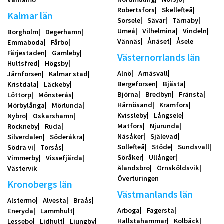
Värnamo
Robertsfors
Skellefteå
Kalmar län
Sorsele
Sävar
Tärnaby
Umeå
Vilhelmina
Vindeln
Borgholm
Degerhamn
Vännäs
Ånäset
Åsele
Emmaboda
Fårbo
Färjestaden
Gamleby
Västernorrlands län
Hultsfred
Högsby
Alnö
Arnäsvall
Järnforsen
Kalmar stad
Bergeforsen
Bjästa
Kristdala
Läckeby
Björna
Bredbyn
Fränsta
Löttorp
Mönsterås
Härnösand
Kramfors
Mörbylånga
Mörlunda
Kvissleby
Långsele
Nybro
Oskarshamn
Matfors
Njurunda
Rockneby
Ruda
Näsåker
Själevad
Silverdalen
Söderåkra
Sollefteå
Stöde
Sundsvall
Södra vi
Torsås
Söråker
Ullånger
Vimmerby
Vissefjärda
Älandsbro
Örnsköldsvik
Västervik
Överturingen
Kronobergs län
Västmanlands län
Alstermo
Alvesta
Braås
Arboga
Fagersta
Eneryda
Lammhult
Hallstahammar
Kolbäck
Lessebo
Lidhult
Ljungby