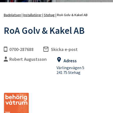
Badplatsen
Installatörer
Stehag
RoA Golv & Kakel AB
Länkstig
RoA Golv & Kakel AB
0700-287688
Skicka e-post
Robert Augustsson
Adress
Värlingevägen 5
241 75 Stehag