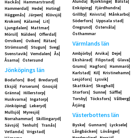
Alunda
Björklinge
Bålsta
Hackås
Hammarstrand
Enköping
Fjärdhundra
Hammerdal
Hede
Hoting
Grillby
Knivsta
Månkarbo
Häggenås
Järpen
Klövsjö
Söderfors
Uppsala stad
Krokom
Kälarne
Lit
Öregrund
Östervåla
Ljungdalen
Mattmar
Östhammar
Mörsil
Nälden
Offerdal
Orrviken
Oviken
Rätan
Värmlands län
Strömsund
Stugun
Sveg
Ambjörby
Arvika
Deje
Svenstavik
Vemdalen
Ås
Ekshärad
Filipstad
Glava
Åsarna
Östersund
Grums
Hagfors
Hammarö
Jönköpings län
Karlstad
Kil
Kristinehamn
Lesjöfors
Lysvik
Bodafors
Bor
Bredaryd
Skattkärr
Skoghall
Eksjö
Forserum
Gnosjö
Storfors
Sunne
Säffle
Gränna
Hillerstorp
Torsby
Töcksfors
Vålberg
Huskvarna
Ingatorp
Årjäng
Jönköping
Lekeryd
Mullsjö
Myresjö
Västerbottens län
Norrahammar
Skillingaryd
Byske
Gunnarn
Lycksele
Sävsjö
Tenhult
Tranås
Långbäcken
Lövånger
Vetlanda
Vrigstad
Nordmaling
Norsjö