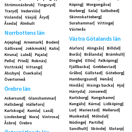
Köping
Morgongåva
Strömsnäsbruk
Tingsryd
Norberg
Sala
Salbohed
Traryd
Vederslöv
Skinnskatteberg
Vislanda
Växjö
Åryd
Surahammar
Vittinge
Åseda
Älmhult
Västerås
Norrbottens län
Västra Götalands län
Arjeplog
Arnemark
Boden
Alafors
Alingsås
Billdal
Gällivare
Jokkmokk
Kalix
Borås
Brålanda
Brämhult
Kiruna
Luleå
Pajala
Dingle
Ellös
Falköping
Pello
Piteå
Roknäs
Fjällbacka
Grebbestad
Vistträsk
Vittangi
Gråbo
Gällstad
Göteborg
Älvsbyn
Överkalix
Hamburgsund
Henån
Övertorneå
Hindås
Hisings backa
Hjo
Örebro län
Härryda
Jonsered
Karlsborg
Kungshamn
Askersund
Glanshammar
Kungälv
Kärna
Lidköping
Hallsberg
Hällefors
Lur
Mariestad
Mellerud
Karlskoga
Kumla
Laxå
Munkedal
Mölndal
Lindesberg
Nora
Vintrosa
Nödinge
Partille
Åsbro
Örebro
Sandhult
Skövde
Slutarp