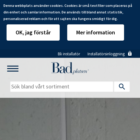
Denna webbplats använder cookies. Cookies är små textfiler som placeras på
din enhet och samlar information. De används till bland annat statistik,
personaliserad reklam och för att sajten ska fungera smidigt för dig.
OK, jag förstår
Mer information
Hoppa
Bli installatör
Installatörsinloggning
till
huvudinnehåll
Mitt badrum
Installatörer
Produkter
Se alla