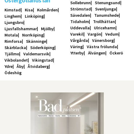
Östergötlands län
Sollebrunn
Stenungsund
Strömstad
Svenljunga
Kimstad
Kisa
Kolmården
Sävedalen
Tanumshede
Linghem
Linköping
Tidaholm
Trollhättan
Ljungsbro
Uddevalla
Ulricehamn
Ljusfallshammar
Mjölby
Varekil
Vargön
Vedum
Motala
Norrköping
Vårgårda
Vänersborg
Rimforsa
Skänninge
Väring
Västra frölunda
Skärblacka
Söderköping
Ytterby
Älvängen
Öckerö
Tjällmo
Valdemarsvik
Vikbolandet
Vikingstad
Ydre
Åby
Åtvidaberg
Ödeshög