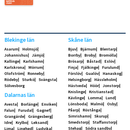
Blekinge län
Skåne län
Asarum
Holmsjö
Bjuv
Bjärnum
Blentarp
Johannishus
Jämjö
Borrby
Broby
Bromölla
Kallinge
Karlshamn
Brösarp
Båstad
Eslöv
Karlskrona
Mörrum
Finja
Fjälkinge
Furulund
Olofström
Ronneby
Förslöv
Gualöv
Hanaskog
Rödeby
Sturkö
Svängsta
Helsingborg
Hässleholm
Sölvesborg
Hästveda
Höör
Jonstorp
Knislinge
Kristianstad
Dalarnas län
Kävlinge
Lomma
Lund
Lönsboda
Malmö
Osby
Avesta
Borlänge
Enviken
Påarp
Röstånga
Falun
Furudal
Gagnef
Simrishamn
Skurup
Grangärde
Grängesberg
Smedstorp
Staffanstorp
Idre
Krylbo
Leksand
Stehag
Södra sandby
Lima
Linghed
Ludvika