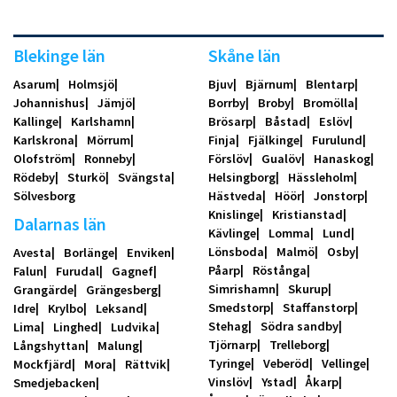
Blekinge län
Skåne län
Asarum
Holmsjö
Bjuv
Bjärnum
Blentarp
Johannishus
Jämjö
Borrby
Broby
Bromölla
Kallinge
Karlshamn
Brösarp
Båstad
Eslöv
Karlskrona
Mörrum
Finja
Fjälkinge
Furulund
Olofström
Ronneby
Förslöv
Gualöv
Hanaskog
Rödeby
Sturkö
Svängsta
Helsingborg
Hässleholm
Sölvesborg
Hästveda
Höör
Jonstorp
Knislinge
Kristianstad
Dalarnas län
Kävlinge
Lomma
Lund
Lönsboda
Malmö
Osby
Avesta
Borlänge
Enviken
Påarp
Röstånga
Falun
Furudal
Gagnef
Simrishamn
Skurup
Grangärde
Grängesberg
Smedstorp
Staffanstorp
Idre
Krylbo
Leksand
Stehag
Södra sandby
Lima
Linghed
Ludvika
Tjörnarp
Trelleborg
Långshyttan
Malung
Tyringe
Veberöd
Vellinge
Mockfjärd
Mora
Rättvik
Vinslöv
Ystad
Åkarp
Smedjebacken