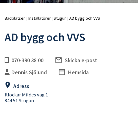
Badplatsen
Installatörer
Stugun
AD bygg och VVS
Länkstig
AD bygg och VVS
070-390 38 00
Skicka e-post
Dennis Sjölund
Hemsida
Adress
Klockar Mildes väg 1
844 51 Stugun