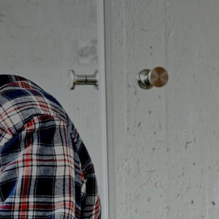
Badrumstips
Om Badplatsen
3D-badrum
Våra varumärken