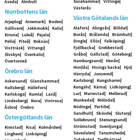
Surahammar
Vittinge
Åseda
Älmhult
Västerås
Norrbottens län
Västra Götalands län
Arjeplog
Arnemark
Boden
Alafors
Alingsås
Billdal
Gällivare
Jokkmokk
Kalix
Borås
Brålanda
Brämhult
Kiruna
Luleå
Pajala
Dingle
Ellös
Falköping
Pello
Piteå
Roknäs
Fjällbacka
Grebbestad
Vistträsk
Vittangi
Gråbo
Gällstad
Göteborg
Älvsbyn
Överkalix
Hamburgsund
Henån
Övertorneå
Hindås
Hisings backa
Hjo
Örebro län
Härryda
Jonsered
Karlsborg
Kungshamn
Askersund
Glanshammar
Kungälv
Kärna
Lidköping
Hallsberg
Hällefors
Lur
Mariestad
Mellerud
Karlskoga
Kumla
Laxå
Munkedal
Mölndal
Lindesberg
Nora
Vintrosa
Nödinge
Partille
Åsbro
Örebro
Sandhult
Skövde
Slutarp
Östergötlands län
Sollebrunn
Stenungsund
Strömstad
Svenljunga
Kimstad
Kisa
Kolmården
Sävedalen
Tanumshede
Linghem
Linköping
Tidaholm
Trollhättan