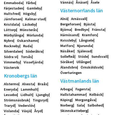
Vännäs
Ånäset
Åsele
Emmaboda
Fårbo
Färjestaden
Gamleby
Västernorrlands län
Hultsfred
Högsby
Alnö
Arnäsvall
Järnforsen
Kalmar stad
Bergeforsen
Bjästa
Kristdala
Läckeby
Björna
Bredbyn
Fränsta
Löttorp
Mönsterås
Härnösand
Kramfors
Mörbylånga
Mörlunda
Kvissleby
Långsele
Nybro
Oskarshamn
Matfors
Njurunda
Rockneby
Ruda
Näsåker
Själevad
Silverdalen
Söderåkra
Sollefteå
Stöde
Sundsvall
Södra vi
Torsås
Söråker
Ullånger
Vimmerby
Vissefjärda
Älandsbro
Örnsköldsvik
Västervik
Överturingen
Kronobergs län
Västmanlands län
Alstermo
Alvesta
Braås
Arboga
Fagersta
Eneryda
Lammhult
Hallstahammar
Kolbäck
Lessebo
Lidhult
Ljungby
Köping
Morgongåva
Strömsnäsbruk
Tingsryd
Norberg
Sala
Salbohed
Traryd
Vederslöv
Skinnskatteberg
Vislanda
Växjö
Åryd