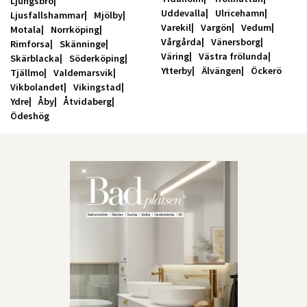
Ljungsbro
Uddevalla
Ulricehamn
Ljusfallshammar
Mjölby
Varekil
Vargön
Vedum
Motala
Norrköping
Vårgårda
Vänersborg
Rimforsa
Skänninge
Väring
Västra frölunda
Skärblacka
Söderköping
Ytterby
Älvängen
Öckerö
Tjällmo
Valdemarsvik
Vikbolandet
Vikingstad
Ydre
Åby
Åtvidaberg
Ödeshög