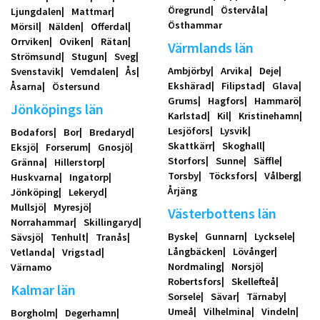
Öregrund
Östervåla
Ljungdalen
Mattmar
Östhammar
Mörsil
Nälden
Offerdal
Orrviken
Oviken
Rätan
Värmlands län
Strömsund
Stugun
Sveg
Ambjörby
Arvika
Deje
Svenstavik
Vemdalen
Ås
Ekshärad
Filipstad
Glava
Åsarna
Östersund
Grums
Hagfors
Hammarö
Jönköpings län
Karlstad
Kil
Kristinehamn
Lesjöfors
Lysvik
Bodafors
Bor
Bredaryd
Skattkärr
Skoghall
Eksjö
Forserum
Gnosjö
Storfors
Sunne
Säffle
Gränna
Hillerstorp
Torsby
Töcksfors
Vålberg
Huskvarna
Ingatorp
Årjäng
Jönköping
Lekeryd
Mullsjö
Myresjö
Västerbottens län
Norrahammar
Skillingaryd
Byske
Gunnarn
Lycksele
Sävsjö
Tenhult
Tranås
Långbäcken
Lövånger
Vetlanda
Vrigstad
Nordmaling
Norsjö
Värnamo
Robertsfors
Skellefteå
Kalmar län
Sorsele
Sävar
Tärnaby
Umeå
Vilhelmina
Vindeln
Borgholm
Degerhamn