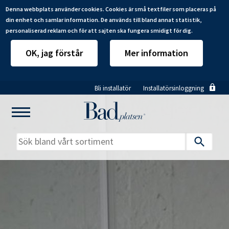
Denna webbplats använder cookies. Cookies är små textfiler som placeras på
din enhet och samlar information. De används till bland annat statistik,
personaliserad reklam och för att sajten ska fungera smidigt för dig.
OK, jag förstår
Mer information
Hoppa
Bli installatör
Installatörsinloggning
till
huvudinnehåll
Mitt badrum
Installatörer
Produkter
Se alla