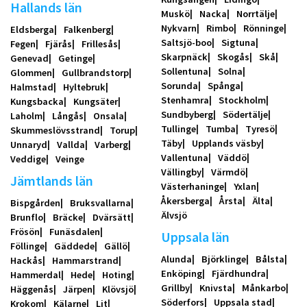
Hallands län
Muskö
Nacka
Norrtälje
Nykvarn
Rimbo
Rönninge
Eldsberga
Falkenberg
Saltsjö-boo
Sigtuna
Fegen
Fjärås
Frillesås
Skarpnäck
Skogås
Skå
Genevad
Getinge
Sollentuna
Solna
Glommen
Gullbrandstorp
Sorunda
Spånga
Halmstad
Hyltebruk
Stenhamra
Stockholm
Kungsbacka
Kungsäter
Sundbyberg
Södertälje
Laholm
Långås
Onsala
Tullinge
Tumba
Tyresö
Skummeslövsstrand
Torup
Täby
Upplands väsby
Unnaryd
Vallda
Varberg
Vallentuna
Väddö
Veddige
Veinge
Vällingby
Värmdö
Jämtlands län
Västerhaninge
Yxlan
Åkersberga
Årsta
Älta
Bispgården
Bruksvallarna
Älvsjö
Brunflo
Bräcke
Dvärsätt
Frösön
Funäsdalen
Uppsala län
Föllinge
Gäddede
Gällö
Alunda
Björklinge
Bålsta
Hackås
Hammarstrand
Enköping
Fjärdhundra
Hammerdal
Hede
Hoting
Grillby
Knivsta
Månkarbo
Häggenås
Järpen
Klövsjö
Söderfors
Uppsala stad
Krokom
Kälarne
Lit