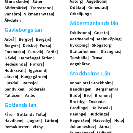
Åstorp
Ängelholm
Stora skedvi
Säter
Ödåkra
Önnestad
Söderbärke
Transtrand
Örkelljunga
Vansbro
Vikmanshyttan
Älvdalen
Södermanlands län
Gävleborgs län
Eskilstuna
Gnesta
Katrineholm
Malmköping
Arbrå
Bergby
Bergsjö
Nyköping
Skogstorp
Bergvik
Delsbo
Forsa
Stallarholmen
Strängnäs
Forsbacka
Furuvik
Färila
Torshälla
Trosa
Gävle
Hamrångefjärden
Vagnhärad
Hedesunda
Hofors
Hudiksvall
Iggesund
Stockholms Län
Järvsö
Kungsgården
Ljusdal
Ramsjö
Annan ort i Stockholm
Sandviken
Söderala
Bandhagen
Bergshamra
Tallåsen
Valbo
Blidö
Bro
Bromma
Brottby
Enskede
Gotlands län
Grödinge
Hallstavik
Haninge
Huddinge
Fårö
Gotlands Tofta
Hägersten
Hässelby
Hölö
Havdhem
Ljugarn
Lärbro
Johanneshov
Järna
Romakloster
Visby
Kungsängen
Lidingö