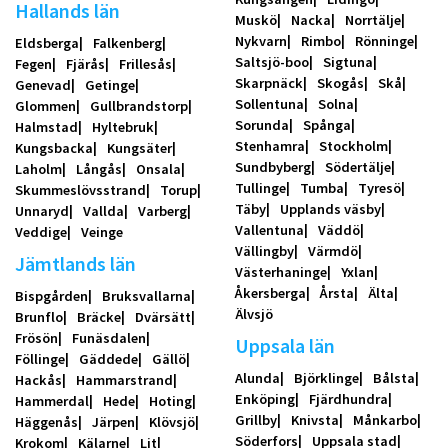
Hallands län
Muskö
Nacka
Norrtälje
Nykvarn
Rimbo
Rönninge
Eldsberga
Falkenberg
Saltsjö-boo
Sigtuna
Fegen
Fjärås
Frillesås
Skarpnäck
Skogås
Skå
Genevad
Getinge
Sollentuna
Solna
Glommen
Gullbrandstorp
Sorunda
Spånga
Halmstad
Hyltebruk
Stenhamra
Stockholm
Kungsbacka
Kungsäter
Sundbyberg
Södertälje
Laholm
Långås
Onsala
Tullinge
Tumba
Tyresö
Skummeslövsstrand
Torup
Täby
Upplands väsby
Unnaryd
Vallda
Varberg
Vallentuna
Väddö
Veddige
Veinge
Vällingby
Värmdö
Jämtlands län
Västerhaninge
Yxlan
Åkersberga
Årsta
Älta
Bispgården
Bruksvallarna
Älvsjö
Brunflo
Bräcke
Dvärsätt
Frösön
Funäsdalen
Uppsala län
Föllinge
Gäddede
Gällö
Alunda
Björklinge
Bålsta
Hackås
Hammarstrand
Enköping
Fjärdhundra
Hammerdal
Hede
Hoting
Grillby
Knivsta
Månkarbo
Häggenås
Järpen
Klövsjö
Söderfors
Uppsala stad
Krokom
Kälarne
Lit