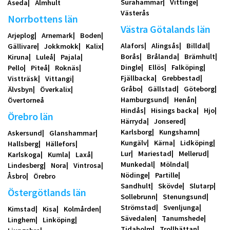
Surahammar
Vittinge
Åseda
Älmhult
Västerås
Norrbottens län
Västra Götalands län
Arjeplog
Arnemark
Boden
Alafors
Alingsås
Billdal
Gällivare
Jokkmokk
Kalix
Borås
Brålanda
Brämhult
Kiruna
Luleå
Pajala
Dingle
Ellös
Falköping
Pello
Piteå
Roknäs
Fjällbacka
Grebbestad
Vistträsk
Vittangi
Gråbo
Gällstad
Göteborg
Älvsbyn
Överkalix
Hamburgsund
Henån
Övertorneå
Hindås
Hisings backa
Hjo
Örebro län
Härryda
Jonsered
Karlsborg
Kungshamn
Askersund
Glanshammar
Kungälv
Kärna
Lidköping
Hallsberg
Hällefors
Lur
Mariestad
Mellerud
Karlskoga
Kumla
Laxå
Munkedal
Mölndal
Lindesberg
Nora
Vintrosa
Nödinge
Partille
Åsbro
Örebro
Sandhult
Skövde
Slutarp
Östergötlands län
Sollebrunn
Stenungsund
Strömstad
Svenljunga
Kimstad
Kisa
Kolmården
Sävedalen
Tanumshede
Linghem
Linköping
Tidaholm
Trollhättan