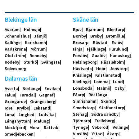
Blekinge län
Skåne län
Asarum
Holmsjö
Bjuv
Bjärnum
Blentarp
Johannishus
Jämjö
Borrby
Broby
Bromölla
Kallinge
Karlshamn
Brösarp
Båstad
Eslöv
Karlskrona
Mörrum
Finja
Fjälkinge
Furulund
Olofström
Ronneby
Förslöv
Gualöv
Hanaskog
Rödeby
Sturkö
Svängsta
Helsingborg
Hässleholm
Sölvesborg
Hästveda
Höör
Jonstorp
Knislinge
Kristianstad
Dalarnas län
Kävlinge
Lomma
Lund
Lönsboda
Malmö
Osby
Avesta
Borlänge
Enviken
Påarp
Röstånga
Falun
Furudal
Gagnef
Simrishamn
Skurup
Grangärde
Grängesberg
Smedstorp
Staffanstorp
Idre
Krylbo
Leksand
Stehag
Södra sandby
Lima
Linghed
Ludvika
Tjörnarp
Trelleborg
Långshyttan
Malung
Tyringe
Veberöd
Vellinge
Mockfjärd
Mora
Rättvik
Vinslöv
Ystad
Åkarp
Smedjebacken