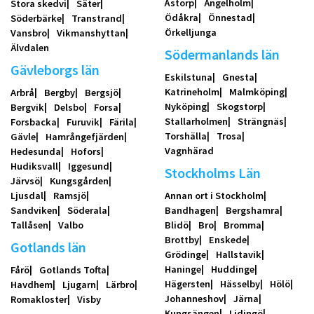
Åstorp
Ängelholm
Stora skedvi
Säter
Ödåkra
Önnestad
Söderbärke
Transtrand
Örkelljunga
Vansbro
Vikmanshyttan
Älvdalen
Södermanlands län
Gävleborgs län
Eskilstuna
Gnesta
Katrineholm
Malmköping
Arbrå
Bergby
Bergsjö
Nyköping
Skogstorp
Bergvik
Delsbo
Forsa
Stallarholmen
Strängnäs
Forsbacka
Furuvik
Färila
Torshälla
Trosa
Gävle
Hamrångefjärden
Vagnhärad
Hedesunda
Hofors
Hudiksvall
Iggesund
Stockholms Län
Järvsö
Kungsgården
Ljusdal
Ramsjö
Annan ort i Stockholm
Sandviken
Söderala
Bandhagen
Bergshamra
Tallåsen
Valbo
Blidö
Bro
Bromma
Brottby
Enskede
Gotlands län
Grödinge
Hallstavik
Haninge
Huddinge
Fårö
Gotlands Tofta
Hägersten
Hässelby
Hölö
Havdhem
Ljugarn
Lärbro
Johanneshov
Järna
Romakloster
Visby
Kungsängen
Lidingö