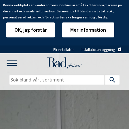
Denna webbplats använder cookies. Cookies är små textfiler som placeras på
din enhet och samlar information. De används till bland annat statistik,
personaliserad reklam och för att sajten ska fungera smidigt för dig.
OK, jag förstår
Mer information
Hoppa
Bli installatör
Installatörsinloggning
till
huvudinnehåll
Mitt badrum
Installatörer
Produkter
Se alla