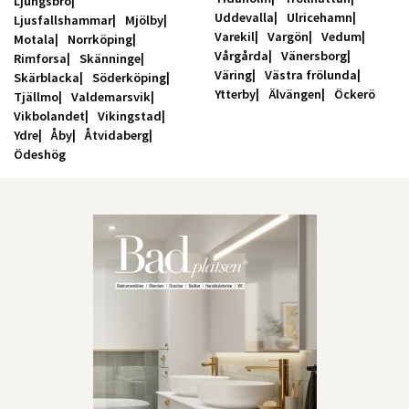
Ljungsbro
Uddevalla
Ulricehamn
Ljusfallshammar
Mjölby
Varekil
Vargön
Vedum
Motala
Norrköping
Vårgårda
Vänersborg
Rimforsa
Skänninge
Väring
Västra frölunda
Skärblacka
Söderköping
Ytterby
Älvängen
Öckerö
Tjällmo
Valdemarsvik
Vikbolandet
Vikingstad
Ydre
Åby
Åtvidaberg
Ödeshög