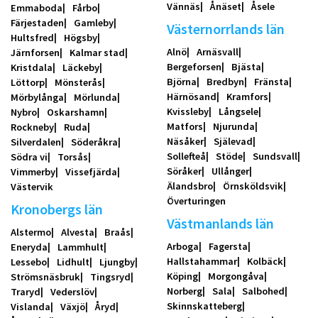
Vännäs
Ånäset
Åsele
Emmaboda
Fårbo
Färjestaden
Gamleby
Västernorrlands län
Hultsfred
Högsby
Alnö
Arnäsvall
Järnforsen
Kalmar stad
Bergeforsen
Bjästa
Kristdala
Läckeby
Björna
Bredbyn
Fränsta
Löttorp
Mönsterås
Härnösand
Kramfors
Mörbylånga
Mörlunda
Kvissleby
Långsele
Nybro
Oskarshamn
Matfors
Njurunda
Rockneby
Ruda
Näsåker
Själevad
Silverdalen
Söderåkra
Sollefteå
Stöde
Sundsvall
Södra vi
Torsås
Söråker
Ullånger
Vimmerby
Vissefjärda
Älandsbro
Örnsköldsvik
Västervik
Överturingen
Kronobergs län
Västmanlands län
Alstermo
Alvesta
Braås
Arboga
Fagersta
Eneryda
Lammhult
Hallstahammar
Kolbäck
Lessebo
Lidhult
Ljungby
Köping
Morgongåva
Strömsnäsbruk
Tingsryd
Norberg
Sala
Salbohed
Traryd
Vederslöv
Skinnskatteberg
Vislanda
Växjö
Åryd