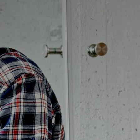
Badrumstips
Om Badplatsen
3D-badrum
Våra varumärken