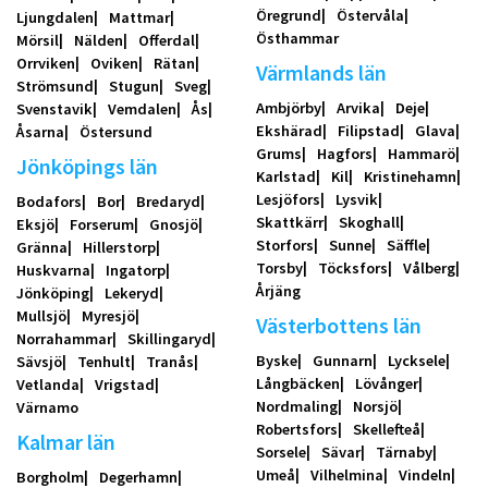
Öregrund
Östervåla
Ljungdalen
Mattmar
Östhammar
Mörsil
Nälden
Offerdal
Orrviken
Oviken
Rätan
Värmlands län
Strömsund
Stugun
Sveg
Ambjörby
Arvika
Deje
Svenstavik
Vemdalen
Ås
Ekshärad
Filipstad
Glava
Åsarna
Östersund
Grums
Hagfors
Hammarö
Jönköpings län
Karlstad
Kil
Kristinehamn
Lesjöfors
Lysvik
Bodafors
Bor
Bredaryd
Skattkärr
Skoghall
Eksjö
Forserum
Gnosjö
Storfors
Sunne
Säffle
Gränna
Hillerstorp
Torsby
Töcksfors
Vålberg
Huskvarna
Ingatorp
Årjäng
Jönköping
Lekeryd
Mullsjö
Myresjö
Västerbottens län
Norrahammar
Skillingaryd
Byske
Gunnarn
Lycksele
Sävsjö
Tenhult
Tranås
Långbäcken
Lövånger
Vetlanda
Vrigstad
Nordmaling
Norsjö
Värnamo
Robertsfors
Skellefteå
Kalmar län
Sorsele
Sävar
Tärnaby
Umeå
Vilhelmina
Vindeln
Borgholm
Degerhamn