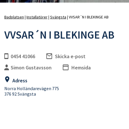
Badplatsen
Installatörer
Svängsta
VVSAR´N I BLEKINGE AB
Länkstig
VVSAR´N I BLEKINGE AB
0454 41066
Skicka e-post
Simon Gustavsson
Hemsida
Adress
Norra Holländarevägen 775
376 92 Svängsta