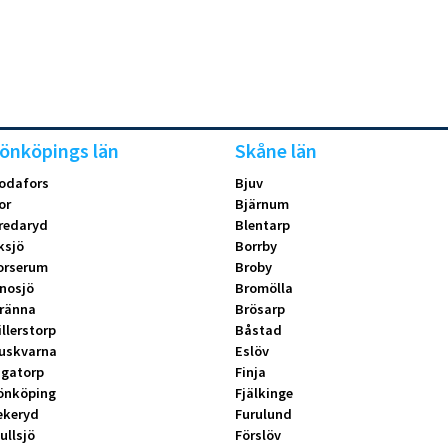
önköpings län
Skåne län
odafors
Bjuv
or
Bjärnum
redaryd
Blentarp
ksjö
Borrby
orserum
Broby
nosjö
Bromölla
ränna
Brösarp
illerstorp
Båstad
uskvarna
Eslöv
ngatorp
Finja
önköping
Fjälkinge
ekeryd
Furulund
ullsjö
Förslöv