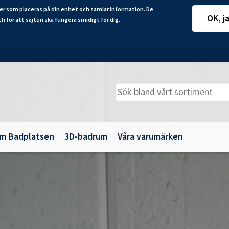
er som placeras på din enhet och samlar information. De
OK, j
ch för att sajten ska fungera smidigt för dig.
m Badplatsen
3D-badrum
Våra varumärken
adkarsväggar
Belysning
illbehör
Spegelskåp
maljbadkar
Speglar
krylbadkar
Tillbehör till badrumsmöbler
Underskåp och kommoder
Vägg- och högskåp