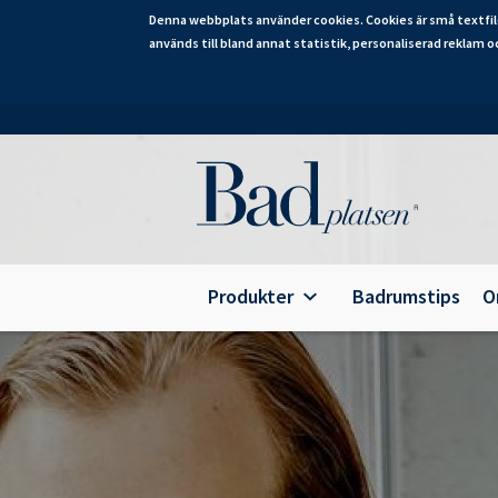
Denna webbplats använder cookies. Cookies är små textfil
används till bland annat statistik, personaliserad reklam o
Hoppa
till
huvudinnehåll
Category
Produkter
Badrumstips
O
Alterna Ariella Aqua
B
Alterna Ariella
T
Alterna Basic Aqua
E
Alterna Basic
A
Alterna Bella Aqua
Alterna Ella Aqua