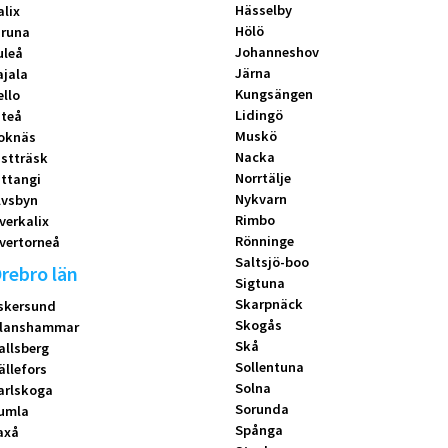
Hässelby
alix
Hölö
iruna
Johanneshov
uleå
Järna
ajala
Kungsängen
ello
Lidingö
iteå
Muskö
oknäs
Nacka
istträsk
Norrtälje
ittangi
Nykvarn
lvsbyn
Rimbo
verkalix
Rönninge
vertorneå
Saltsjö-boo
rebro län
Sigtuna
Skarpnäck
skersund
Skogås
lanshammar
Skå
allsberg
Sollentuna
ällefors
Solna
arlskoga
Sorunda
umla
Spånga
axå