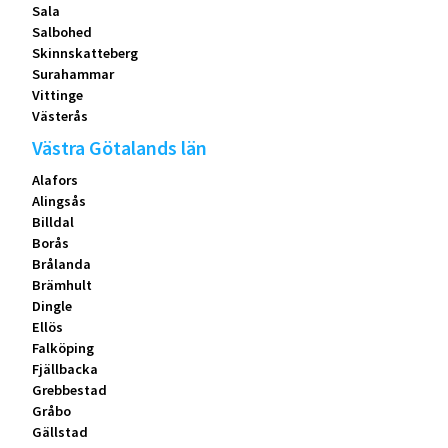
Sala
Salbohed
Skinnskatteberg
Surahammar
Vittinge
Västerås
Västra Götalands län
Alafors
Alingsås
Billdal
Borås
Brålanda
Brämhult
Dingle
Ellös
Falköping
Fjällbacka
Grebbestad
Gråbo
Gällstad