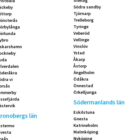
Stehag
ristdala
Södra sandby
äckeby
Tjörnarp
öttorp
Trelleborg
önsterås
Tyringe
örbylånga
Veberöd
örlunda
Vellinge
ybro
Vinslöv
skarshamn
Ystad
ockneby
Åkarp
uda
Åstorp
ilverdalen
Ängelholm
öderåkra
Ödåkra
ödra vi
Önnestad
orsås
Örkelljunga
immerby
issefjärda
Södermanlands län
ästervik
Eskilstuna
ronobergs län
Gnesta
Katrineholm
lstermo
Malmköping
lvesta
Nyköping
raås