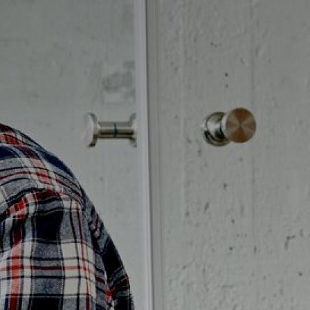
Möbelpaket
vättställsblandare
Duschset
vättställsblandare för
Duschpaket
nbyggnad
Ram med galler golvbrunn
eröringsfria
Ram golvbrunn
vättställsblandare
Avloppsarmatur och tillbehör