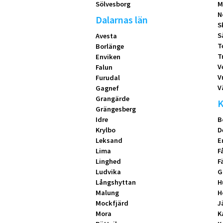
Sölvesborg
M
N
Dalarnas län
S
S
Avesta
T
Borlänge
T
Enviken
V
Falun
V
Furudal
V
Gagnef
Grangärde
K
Grängesberg
Idre
B
Krylbo
D
Leksand
E
Lima
F
Linghed
F
Ludvika
G
Långshyttan
H
Malung
H
Mockfjärd
J
Mora
K