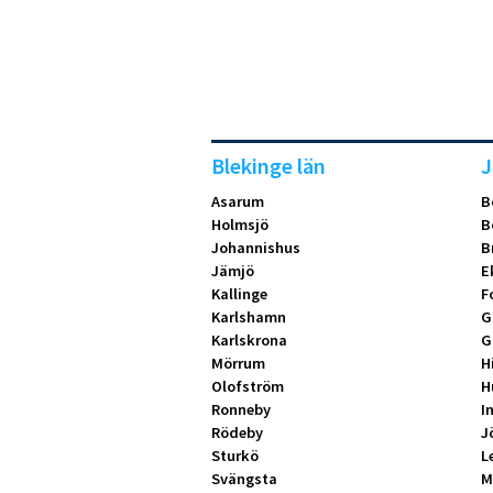
Blekinge län
J
Asarum
B
Holmsjö
B
Johannishus
B
Jämjö
E
Kallinge
F
Karlshamn
G
Karlskrona
G
Mörrum
H
Olofström
H
Ronneby
I
Rödeby
J
Sturkö
L
Svängsta
M