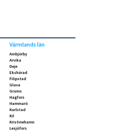
Värmlands län
Ambjörby
Arvika
Deje
Ekshärad
Filipstad
Glava
Grums
Hagfors
Hammarö
Karlstad
Kil
Kristinehamn
Lesjöfors