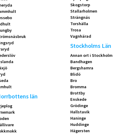
Skogstorp
neryda
Stallarholmen
ammhult
Strängnäs
essebo
Torshälla
idhult
Trosa
jungby
Vagnhärad
trömsnäsbruk
ingsryd
Stockholms Län
raryd
ederslöv
Annan ort i Stockholm
islanda
Bandhagen
äxjö
Bergshamra
ryd
Blidö
seda
Bro
lmhult
Bromma
Brottby
orrbottens län
Enskede
Grödinge
rjeplog
Hallstavik
rnemark
Haninge
oden
Huddinge
ällivare
Hägersten
okkmokk