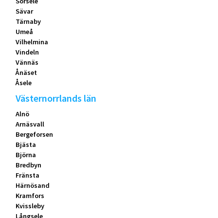
Sorsele
Sävar
Tärnaby
Umeå
Vilhelmina
Vindeln
Vännäs
Ånäset
Åsele
Västernorrlands län
Alnö
Arnäsvall
Bergeforsen
Bjästa
Björna
Bredbyn
Fränsta
Härnösand
Kramfors
Kvissleby
Långsele