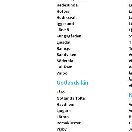
Hedesunda
E
Hofors
L
Hudiksvall
L
Iggesund
L
Järvsö
L
Kungsgården
S
Ljusdal
T
Ramsjö
T
Sandviken
V
Söderala
V
Tallåsen
V
Valbo
Å
Å
Gotlands län
Ä
Fårö
N
Gotlands Tofta
Havdhem
A
Ljugarn
A
Lärbro
B
Romakloster
G
Visby
J