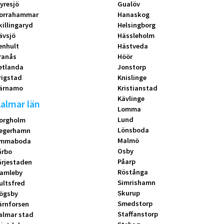
yresjö
Gualöv
orrahammar
Hanaskog
killingaryd
Helsingborg
ävsjö
Hässleholm
enhult
Hästveda
ranås
Höör
etlanda
Jonstorp
rigstad
Knislinge
ärnamo
Kristianstad
Kävlinge
almar län
Lomma
Lund
orgholm
Lönsboda
egerhamn
Malmö
mmaboda
Osby
årbo
Påarp
ärjestaden
Röstånga
amleby
Simrishamn
ultsfred
Skurup
ögsby
Smedstorp
ärnforsen
Staffanstorp
almar stad