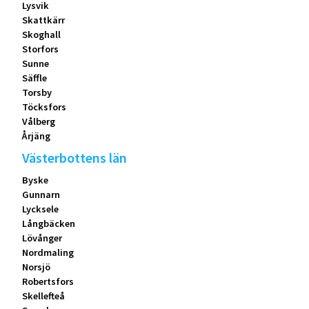
Lysvik
Skattkärr
Skoghall
Storfors
Sunne
Säffle
Torsby
Töcksfors
Vålberg
Årjäng
Västerbottens län
Byske
Gunnarn
Lycksele
Långbäcken
Lövånger
Nordmaling
Norsjö
Robertsfors
Skellefteå