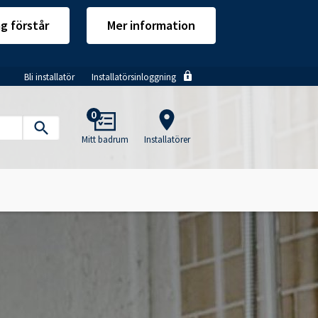
ag förstår
Mer information
Bli installatör
Installatörsinloggning
Main
0
navigation
Mitt badrum
Installatörer