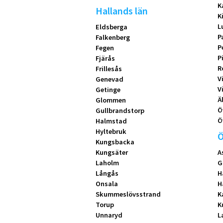
K
Hallands län
K
L
Eldsberga
P
Falkenberg
P
Fegen
P
Fjärås
R
Frillesås
V
Genevad
V
Getinge
Ä
Glommen
Ö
Gullbrandstorp
Ö
Halmstad
Hyltebruk
Ö
Kungsbacka
Kungsäter
A
Laholm
G
Långås
H
Onsala
H
Skummeslövsstrand
K
Torup
K
Unnaryd
L