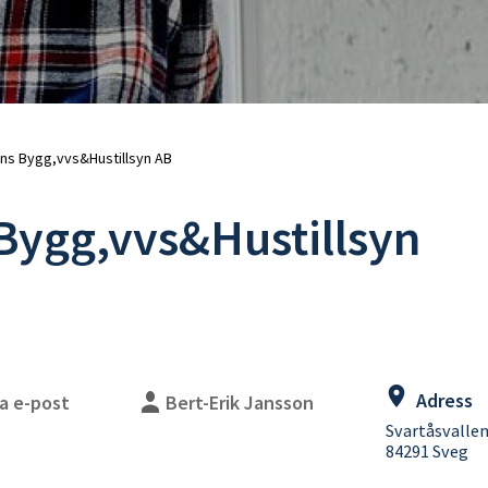
uschblandare
Duschslangar
adkarsblandare
Blandarfäste
Duschhandtag
Duschtillbehör
Takduschar
Takduschset
Takduschset för inbyggnad
ns Bygg,vvs&Hustillsyn AB
Takduschset badkar
Bygg,vvs&Hustillsyn
lhanddukstorkar
WC-vägghängda
ombinerade (vattenburen
WC-golvstående
ed elpatron)
WC-sitsar
lpatroner
Handfat
eglerventiler
Handfat paket
illbehör
Bottenventiler
Tillbehör
Adress
a e-post
Bert-Erik Jansson
Vattenlås
WC-fixtur med cistern
Svartåsvallen
WC-tryckplattor
84291 Sveg