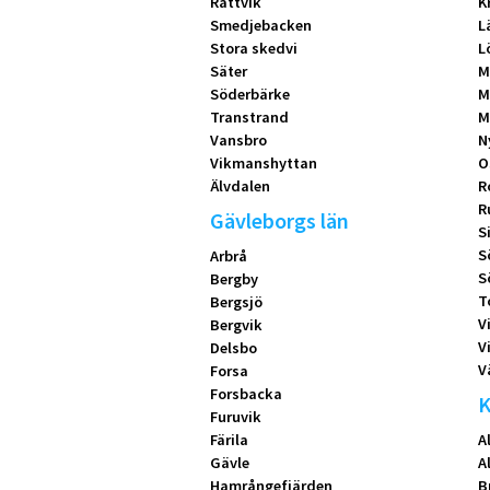
Rättvik
K
Smedjebacken
L
Stora skedvi
L
Säter
M
Söderbärke
M
Transtrand
M
Vansbro
N
Vikmanshyttan
O
Älvdalen
R
R
Gävleborgs län
S
S
Arbrå
S
Bergby
T
Bergsjö
V
Bergvik
V
Delsbo
V
Forsa
Forsbacka
K
Furuvik
Färila
A
Gävle
A
Hamrångefjärden
B