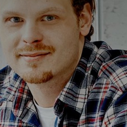
Alterna Ella
Alterna Gabriella
Alterna Isabella Aqua
Alterna Isabella
Alterna Isella Aqua
Alterna Isella
Alterna Luxor
Duravit L-Cube
Geberit Smyle Square
Geberit iCon
Ifö Option
Ifö Sense Art
Ifö Sense Modern
Ifö Sense Pro
Ifö Spira
Spegelhållare
T
Tvålkorgar
T
WC-pappershållare
i
Handduksstänger
B
Handdukskrokar
t