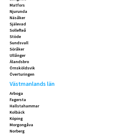
Matfors
Njurunda
Näsåker
Själevad
Sollefteå
Stöde
Sundsvall
Söråker
Ullånger
Älandsbro
Örnsköldsvik
Överturingen
Västmanlands län
Arboga
Fagersta
Hallstahammar
Kolbäck
Köping
Morgongåva
Norberg