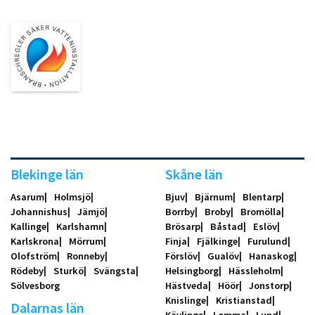
Blekinge län
Skåne län
Asarum
Holmsjö
Bjuv
Bjärnum
Blentarp
Johannishus
Jämjö
Borrby
Broby
Bromölla
Kallinge
Karlshamn
Brösarp
Båstad
Eslöv
Karlskrona
Mörrum
Finja
Fjälkinge
Furulund
Olofström
Ronneby
Förslöv
Gualöv
Hanaskog
Rödeby
Sturkö
Svängsta
Helsingborg
Hässleholm
Sölvesborg
Hästveda
Höör
Jonstorp
Knislinge
Kristianstad
Dalarnas län
Kävlinge
Lomma
Lund