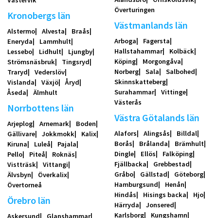
Överturingen
Kronobergs län
Västmanlands län
Alstermo
Alvesta
Braås
Arboga
Fagersta
Eneryda
Lammhult
Hallstahammar
Kolbäck
Lessebo
Lidhult
Ljungby
Köping
Morgongåva
Strömsnäsbruk
Tingsryd
Norberg
Sala
Salbohed
Traryd
Vederslöv
Skinnskatteberg
Vislanda
Växjö
Åryd
Surahammar
Vittinge
Åseda
Älmhult
Västerås
Norrbottens län
Västra Götalands län
Arjeplog
Arnemark
Boden
Alafors
Alingsås
Billdal
Gällivare
Jokkmokk
Kalix
Borås
Brålanda
Brämhult
Kiruna
Luleå
Pajala
Dingle
Ellös
Falköping
Pello
Piteå
Roknäs
Fjällbacka
Grebbestad
Vistträsk
Vittangi
Gråbo
Gällstad
Göteborg
Älvsbyn
Överkalix
Hamburgsund
Henån
Övertorneå
Hindås
Hisings backa
Hjo
Örebro län
Härryda
Jonsered
Karlsborg
Kungshamn
Askersund
Glanshammar