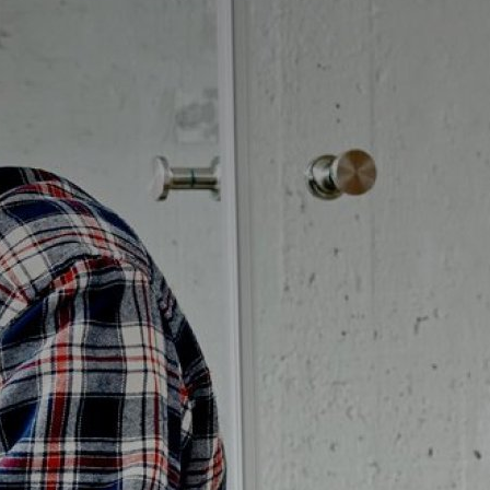
Badrumstips
Om Badplatsen
3D-badrum
Våra varumärken