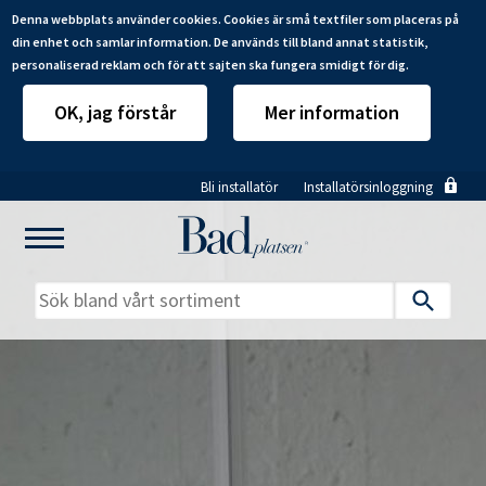
Denna webbplats använder cookies. Cookies är små textfiler som placeras på
din enhet och samlar information. De används till bland annat statistik,
personaliserad reklam och för att sajten ska fungera smidigt för dig.
OK, jag förstår
Mer information
Hoppa
Bli installatör
Installatörsinloggning
till
huvudinnehåll
Mitt badrum
Installatörer
Produkter
Se alla