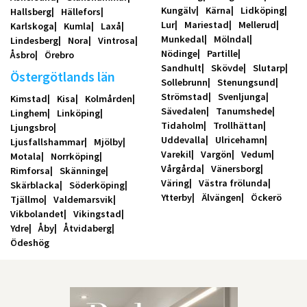
Kungälv
Kärna
Lidköping
Hallsberg
Hällefors
Lur
Mariestad
Mellerud
Karlskoga
Kumla
Laxå
Munkedal
Mölndal
Lindesberg
Nora
Vintrosa
Nödinge
Partille
Åsbro
Örebro
Sandhult
Skövde
Slutarp
Östergötlands län
Sollebrunn
Stenungsund
Strömstad
Svenljunga
Kimstad
Kisa
Kolmården
Sävedalen
Tanumshede
Linghem
Linköping
Tidaholm
Trollhättan
Ljungsbro
Uddevalla
Ulricehamn
Ljusfallshammar
Mjölby
Varekil
Vargön
Vedum
Motala
Norrköping
Vårgårda
Vänersborg
Rimforsa
Skänninge
Väring
Västra frölunda
Skärblacka
Söderköping
Ytterby
Älvängen
Öckerö
Tjällmo
Valdemarsvik
Vikbolandet
Vikingstad
Ydre
Åby
Åtvidaberg
Ödeshög