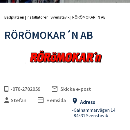
Badplatsen
Installatörer
Svenstavik
RÖRÖMOKAR´N AB
Länkstig
RÖRÖMOKAR´N AB
-070-2702059
Skicka e-post
Stefan
Hemsida
Adress
-Galhammarvägen 14
-84531 Svenstavik