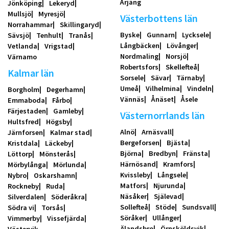
Årjäng
Jönköping
Lekeryd
Mullsjö
Myresjö
Västerbottens län
Norrahammar
Skillingaryd
Byske
Gunnarn
Lycksele
Sävsjö
Tenhult
Tranås
Långbäcken
Lövånger
Vetlanda
Vrigstad
Nordmaling
Norsjö
Värnamo
Robertsfors
Skellefteå
Kalmar län
Sorsele
Sävar
Tärnaby
Umeå
Vilhelmina
Vindeln
Borgholm
Degerhamn
Vännäs
Ånäset
Åsele
Emmaboda
Fårbo
Färjestaden
Gamleby
Västernorrlands län
Hultsfred
Högsby
Alnö
Arnäsvall
Järnforsen
Kalmar stad
Bergeforsen
Bjästa
Kristdala
Läckeby
Björna
Bredbyn
Fränsta
Löttorp
Mönsterås
Härnösand
Kramfors
Mörbylånga
Mörlunda
Kvissleby
Långsele
Nybro
Oskarshamn
Matfors
Njurunda
Rockneby
Ruda
Näsåker
Själevad
Silverdalen
Söderåkra
Sollefteå
Stöde
Sundsvall
Södra vi
Torsås
Söråker
Ullånger
Vimmerby
Vissefjärda
Älandsbro
Örnsköldsvik
Västervik