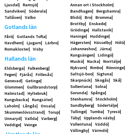
Ljusdal
Ramsjö
Annan ort i Stockholm
Sandviken
Söderala
Bandhagen
Bergshamra
Tallåsen
Valbo
Blidö
Bro
Bromma
Brottby
Enskede
Gotlands län
Grödinge
Hallstavik
Haninge
Huddinge
Fårö
Gotlands Tofta
Hägersten
Hässelby
Hölö
Havdhem
Ljugarn
Lärbro
Johanneshov
Järna
Romakloster
Visby
Kungsängen
Lidingö
Hallands län
Muskö
Nacka
Norrtälje
Nykvarn
Rimbo
Rönninge
Eldsberga
Falkenberg
Saltsjö-boo
Sigtuna
Fegen
Fjärås
Frillesås
Skarpnäck
Skogås
Skå
Genevad
Getinge
Sollentuna
Solna
Glommen
Gullbrandstorp
Sorunda
Spånga
Halmstad
Hyltebruk
Stenhamra
Stockholm
Kungsbacka
Kungsäter
Sundbyberg
Södertälje
Laholm
Långås
Onsala
Tullinge
Tumba
Tyresö
Skummeslövsstrand
Torup
Täby
Upplands väsby
Unnaryd
Vallda
Varberg
Vallentuna
Väddö
Veddige
Veinge
Vällingby
Värmdö