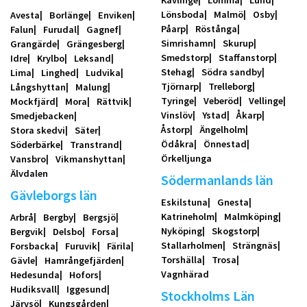
Lönsboda
Malmö
Osby
Avesta
Borlänge
Enviken
Påarp
Röstånga
Falun
Furudal
Gagnef
Simrishamn
Skurup
Grangärde
Grängesberg
Smedstorp
Staffanstorp
Idre
Krylbo
Leksand
Stehag
Södra sandby
Lima
Linghed
Ludvika
Tjörnarp
Trelleborg
Långshyttan
Malung
Tyringe
Veberöd
Vellinge
Mockfjärd
Mora
Rättvik
Vinslöv
Ystad
Åkarp
Smedjebacken
Åstorp
Ängelholm
Stora skedvi
Säter
Ödåkra
Önnestad
Söderbärke
Transtrand
Örkelljunga
Vansbro
Vikmanshyttan
Älvdalen
Södermanlands län
Gävleborgs län
Eskilstuna
Gnesta
Katrineholm
Malmköping
Arbrå
Bergby
Bergsjö
Nyköping
Skogstorp
Bergvik
Delsbo
Forsa
Stallarholmen
Strängnäs
Forsbacka
Furuvik
Färila
Torshälla
Trosa
Gävle
Hamrångefjärden
Vagnhärad
Hedesunda
Hofors
Hudiksvall
Iggesund
Stockholms Län
Järvsö
Kungsgården