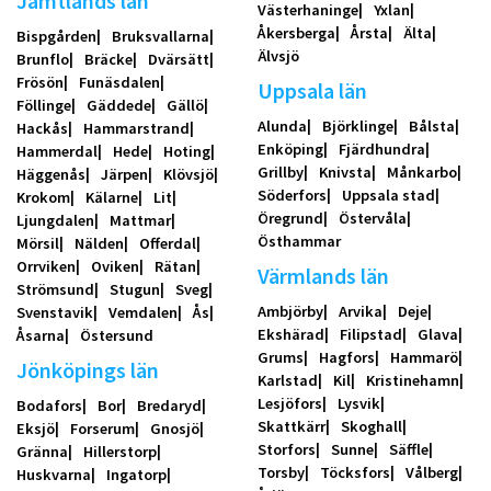
Jämtlands län
Västerhaninge
Yxlan
Åkersberga
Årsta
Älta
Bispgården
Bruksvallarna
Älvsjö
Brunflo
Bräcke
Dvärsätt
Frösön
Funäsdalen
Uppsala län
Föllinge
Gäddede
Gällö
Alunda
Björklinge
Bålsta
Hackås
Hammarstrand
Enköping
Fjärdhundra
Hammerdal
Hede
Hoting
Grillby
Knivsta
Månkarbo
Häggenås
Järpen
Klövsjö
Söderfors
Uppsala stad
Krokom
Kälarne
Lit
Öregrund
Östervåla
Ljungdalen
Mattmar
Östhammar
Mörsil
Nälden
Offerdal
Orrviken
Oviken
Rätan
Värmlands län
Strömsund
Stugun
Sveg
Ambjörby
Arvika
Deje
Svenstavik
Vemdalen
Ås
Ekshärad
Filipstad
Glava
Åsarna
Östersund
Grums
Hagfors
Hammarö
Jönköpings län
Karlstad
Kil
Kristinehamn
Lesjöfors
Lysvik
Bodafors
Bor
Bredaryd
Skattkärr
Skoghall
Eksjö
Forserum
Gnosjö
Storfors
Sunne
Säffle
Gränna
Hillerstorp
Torsby
Töcksfors
Vålberg
Huskvarna
Ingatorp