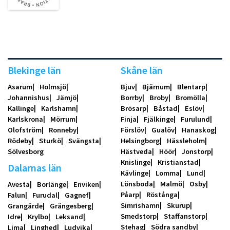
Blekinge län
Skåne län
Asarum
Holmsjö
Bjuv
Bjärnum
Blentarp
Johannishus
Jämjö
Borrby
Broby
Bromölla
Kallinge
Karlshamn
Brösarp
Båstad
Eslöv
Karlskrona
Mörrum
Finja
Fjälkinge
Furulund
Olofström
Ronneby
Förslöv
Gualöv
Hanaskog
Rödeby
Sturkö
Svängsta
Helsingborg
Hässleholm
Sölvesborg
Hästveda
Höör
Jonstorp
Knislinge
Kristianstad
Dalarnas län
Kävlinge
Lomma
Lund
Lönsboda
Malmö
Osby
Avesta
Borlänge
Enviken
Påarp
Röstånga
Falun
Furudal
Gagnef
Simrishamn
Skurup
Grangärde
Grängesberg
Smedstorp
Staffanstorp
Idre
Krylbo
Leksand
Stehag
Södra sandby
Lima
Linghed
Ludvika