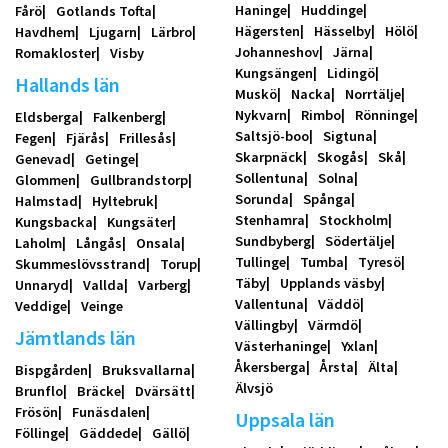
Haninge
Huddinge
Fårö
Gotlands Tofta
Hägersten
Hässelby
Hölö
Havdhem
Ljugarn
Lärbro
Johanneshov
Järna
Romakloster
Visby
Kungsängen
Lidingö
Hallands län
Muskö
Nacka
Norrtälje
Nykvarn
Rimbo
Rönninge
Eldsberga
Falkenberg
Saltsjö-boo
Sigtuna
Fegen
Fjärås
Frillesås
Skarpnäck
Skogås
Skå
Genevad
Getinge
Sollentuna
Solna
Glommen
Gullbrandstorp
Sorunda
Spånga
Halmstad
Hyltebruk
Stenhamra
Stockholm
Kungsbacka
Kungsäter
Sundbyberg
Södertälje
Laholm
Långås
Onsala
Tullinge
Tumba
Tyresö
Skummeslövsstrand
Torup
Täby
Upplands väsby
Unnaryd
Vallda
Varberg
Vallentuna
Väddö
Veddige
Veinge
Vällingby
Värmdö
Jämtlands län
Västerhaninge
Yxlan
Åkersberga
Årsta
Älta
Bispgården
Bruksvallarna
Älvsjö
Brunflo
Bräcke
Dvärsätt
Frösön
Funäsdalen
Uppsala län
Föllinge
Gäddede
Gällö