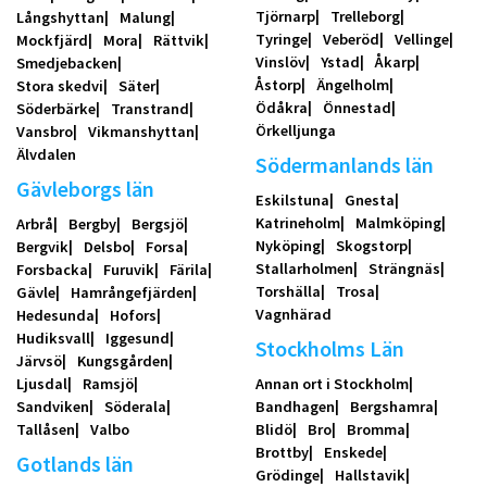
Tjörnarp
Trelleborg
Långshyttan
Malung
Tyringe
Veberöd
Vellinge
Mockfjärd
Mora
Rättvik
Vinslöv
Ystad
Åkarp
Smedjebacken
Åstorp
Ängelholm
Stora skedvi
Säter
Ödåkra
Önnestad
Söderbärke
Transtrand
Örkelljunga
Vansbro
Vikmanshyttan
Älvdalen
Södermanlands län
Gävleborgs län
Eskilstuna
Gnesta
Katrineholm
Malmköping
Arbrå
Bergby
Bergsjö
Nyköping
Skogstorp
Bergvik
Delsbo
Forsa
Stallarholmen
Strängnäs
Forsbacka
Furuvik
Färila
Torshälla
Trosa
Gävle
Hamrångefjärden
Vagnhärad
Hedesunda
Hofors
Hudiksvall
Iggesund
Stockholms Län
Järvsö
Kungsgården
Ljusdal
Ramsjö
Annan ort i Stockholm
Sandviken
Söderala
Bandhagen
Bergshamra
Tallåsen
Valbo
Blidö
Bro
Bromma
Brottby
Enskede
Gotlands län
Grödinge
Hallstavik