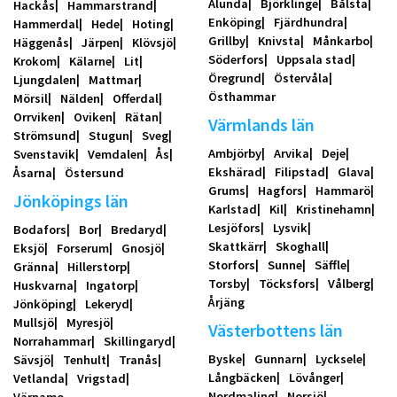
Alunda
Björklinge
Bålsta
Hackås
Hammarstrand
Enköping
Fjärdhundra
Hammerdal
Hede
Hoting
Grillby
Knivsta
Månkarbo
Häggenås
Järpen
Klövsjö
Söderfors
Uppsala stad
Krokom
Kälarne
Lit
Öregrund
Östervåla
Ljungdalen
Mattmar
Östhammar
Mörsil
Nälden
Offerdal
Orrviken
Oviken
Rätan
Värmlands län
Strömsund
Stugun
Sveg
Ambjörby
Arvika
Deje
Svenstavik
Vemdalen
Ås
Ekshärad
Filipstad
Glava
Åsarna
Östersund
Grums
Hagfors
Hammarö
Jönköpings län
Karlstad
Kil
Kristinehamn
Lesjöfors
Lysvik
Bodafors
Bor
Bredaryd
Skattkärr
Skoghall
Eksjö
Forserum
Gnosjö
Storfors
Sunne
Säffle
Gränna
Hillerstorp
Torsby
Töcksfors
Vålberg
Huskvarna
Ingatorp
Årjäng
Jönköping
Lekeryd
Mullsjö
Myresjö
Västerbottens län
Norrahammar
Skillingaryd
Byske
Gunnarn
Lycksele
Sävsjö
Tenhult
Tranås
Långbäcken
Lövånger
Vetlanda
Vrigstad
Nordmaling
Norsjö