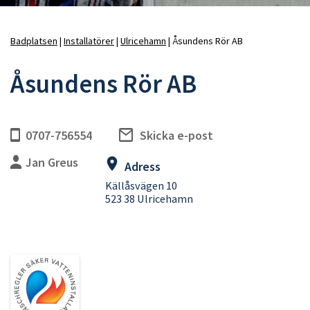
Badplatsen
Installatörer
Ulricehamn
Åsundens Rör AB
Länkstig
Åsundens Rör AB
0707-756554
Skicka e-post
Jan Greus
Adress
Källåsvägen 10
523 38 Ulricehamn