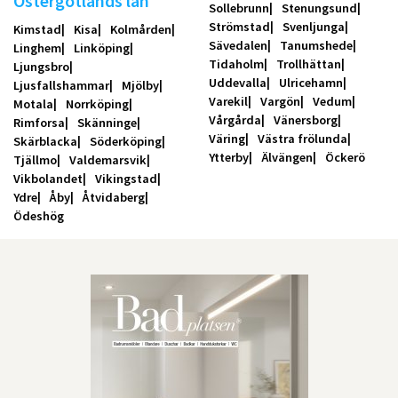
Östergötlands län
Sollebrunn
Stenungsund
Strömstad
Svenljunga
Kimstad
Kisa
Kolmården
Sävedalen
Tanumshede
Linghem
Linköping
Tidaholm
Trollhättan
Ljungsbro
Uddevalla
Ulricehamn
Ljusfallshammar
Mjölby
Varekil
Vargön
Vedum
Motala
Norrköping
Vårgårda
Vänersborg
Rimforsa
Skänninge
Väring
Västra frölunda
Skärblacka
Söderköping
Ytterby
Älvängen
Öckerö
Tjällmo
Valdemarsvik
Vikbolandet
Vikingstad
Ydre
Åby
Åtvidaberg
Ödeshög