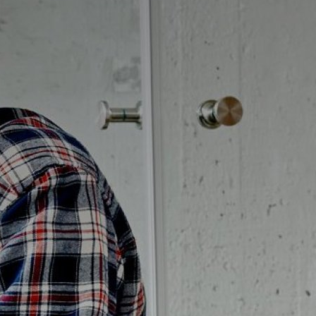
Badrumstips
Om Badplatsen
3D-badrum
Våra varumärken