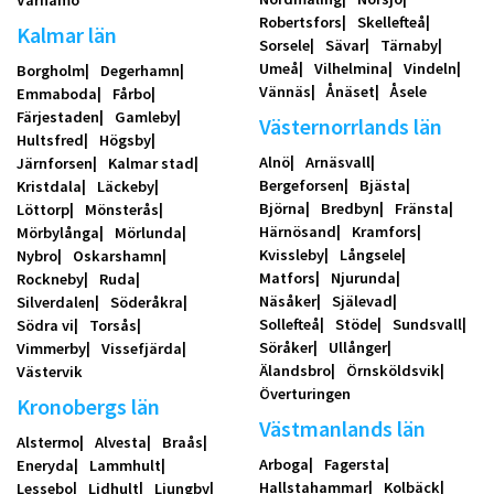
Värnamo
Robertsfors
Skellefteå
Kalmar län
Sorsele
Sävar
Tärnaby
Umeå
Vilhelmina
Vindeln
Borgholm
Degerhamn
Vännäs
Ånäset
Åsele
Emmaboda
Fårbo
Färjestaden
Gamleby
Västernorrlands län
Hultsfred
Högsby
Alnö
Arnäsvall
Järnforsen
Kalmar stad
Bergeforsen
Bjästa
Kristdala
Läckeby
Björna
Bredbyn
Fränsta
Löttorp
Mönsterås
Härnösand
Kramfors
Mörbylånga
Mörlunda
Kvissleby
Långsele
Nybro
Oskarshamn
Matfors
Njurunda
Rockneby
Ruda
Näsåker
Själevad
Silverdalen
Söderåkra
Sollefteå
Stöde
Sundsvall
Södra vi
Torsås
Söråker
Ullånger
Vimmerby
Vissefjärda
Älandsbro
Örnsköldsvik
Västervik
Överturingen
Kronobergs län
Västmanlands län
Alstermo
Alvesta
Braås
Arboga
Fagersta
Eneryda
Lammhult
Hallstahammar
Kolbäck
Lessebo
Lidhult
Ljungby