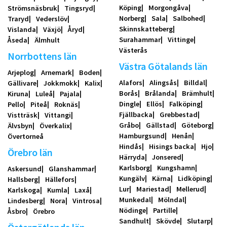
Köping
Morgongåva
Strömsnäsbruk
Tingsryd
Norberg
Sala
Salbohed
Traryd
Vederslöv
Skinnskatteberg
Vislanda
Växjö
Åryd
Surahammar
Vittinge
Åseda
Älmhult
Västerås
Norrbottens län
Västra Götalands län
Arjeplog
Arnemark
Boden
Alafors
Alingsås
Billdal
Gällivare
Jokkmokk
Kalix
Borås
Brålanda
Brämhult
Kiruna
Luleå
Pajala
Dingle
Ellös
Falköping
Pello
Piteå
Roknäs
Fjällbacka
Grebbestad
Vistträsk
Vittangi
Gråbo
Gällstad
Göteborg
Älvsbyn
Överkalix
Hamburgsund
Henån
Övertorneå
Hindås
Hisings backa
Hjo
Örebro län
Härryda
Jonsered
Karlsborg
Kungshamn
Askersund
Glanshammar
Kungälv
Kärna
Lidköping
Hallsberg
Hällefors
Lur
Mariestad
Mellerud
Karlskoga
Kumla
Laxå
Munkedal
Mölndal
Lindesberg
Nora
Vintrosa
Nödinge
Partille
Åsbro
Örebro
Sandhult
Skövde
Slutarp