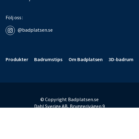
Följ oss
@badplatsen.se
Sidfot
Produkter
Badrumstips
Om Badplatsen
3D-badrum
© Copyright Badplatsen.se
Dahl Sverige AB, Bryggerivägen 9
168 67 Bromma
E-post:
badplatsen@dahl.se