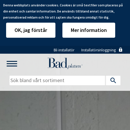
Denna webbplats använder cookies. Cookies är små textfiler som placeras på
din enhet och samlar information. De används till bland annat statistik,
personaliserad reklam och för att sajten ska fungera smidigt för dig.
OK, jag förstår
Mer information
Hoppa
Bli installatör
Installatörsinloggning
till
huvudinnehåll
Mitt badrum
Installatörer
Produkter
Se alla