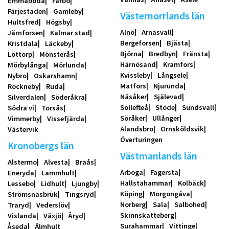
Emmaboda
Fårbo
Färjestaden
Gamleby
Västernorrlands län
Hultsfred
Högsby
Alnö
Arnäsvall
Järnforsen
Kalmar stad
Bergeforsen
Bjästa
Kristdala
Läckeby
Björna
Bredbyn
Fränsta
Löttorp
Mönsterås
Härnösand
Kramfors
Mörbylånga
Mörlunda
Kvissleby
Långsele
Nybro
Oskarshamn
Matfors
Njurunda
Rockneby
Ruda
Näsåker
Själevad
Silverdalen
Söderåkra
Sollefteå
Stöde
Sundsvall
Södra vi
Torsås
Söråker
Ullånger
Vimmerby
Vissefjärda
Älandsbro
Örnsköldsvik
Västervik
Överturingen
Kronobergs län
Västmanlands län
Alstermo
Alvesta
Braås
Arboga
Fagersta
Eneryda
Lammhult
Hallstahammar
Kolbäck
Lessebo
Lidhult
Ljungby
Köping
Morgongåva
Strömsnäsbruk
Tingsryd
Norberg
Sala
Salbohed
Traryd
Vederslöv
Skinnskatteberg
Vislanda
Växjö
Åryd
Surahammar
Vittinge
Åseda
Älmhult