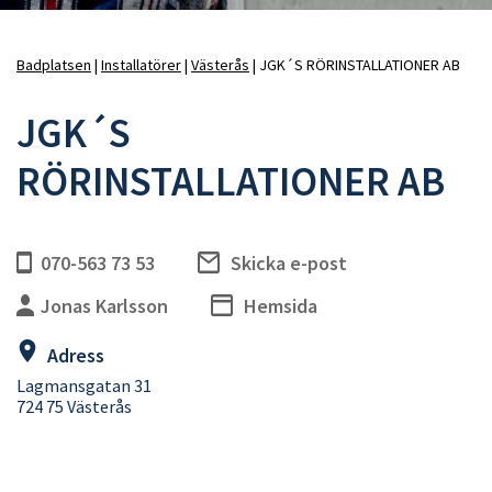
Badplatsen
Installatörer
Västerås
JGK´S RÖRINSTALLATIONER AB
Länkstig
JGK´S
RÖRINSTALLATIONER AB
070-563 73 53
Skicka e-post
Jonas Karlsson
Hemsida
Adress
Lagmansgatan 31
724 75 Västerås