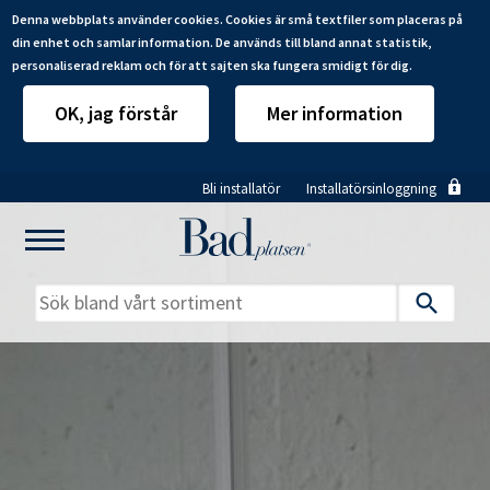
Denna webbplats använder cookies. Cookies är små textfiler som placeras på
din enhet och samlar information. De används till bland annat statistik,
personaliserad reklam och för att sajten ska fungera smidigt för dig.
OK, jag förstår
Mer information
Hoppa
Bli installatör
Installatörsinloggning
till
huvudinnehåll
Mitt badrum
Installatörer
Produkter
Se alla