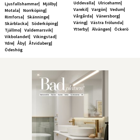
Uddevalla
Ulricehamn
Ljusfallshammar
Mjölby
Varekil
Vargön
Vedum
Motala
Norrköping
Vårgårda
Vänersborg
Rimforsa
Skänninge
Väring
Västra frölunda
Skärblacka
Söderköping
Ytterby
Älvängen
Öckerö
Tjällmo
Valdemarsvik
Vikbolandet
Vikingstad
Ydre
Åby
Åtvidaberg
Ödeshög