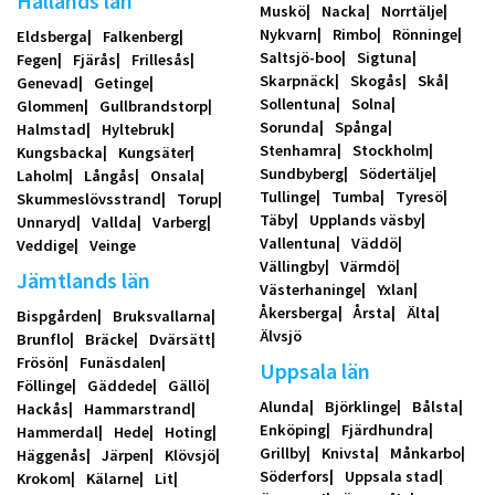
Hallands län
Muskö
Nacka
Norrtälje
Nykvarn
Rimbo
Rönninge
Eldsberga
Falkenberg
Saltsjö-boo
Sigtuna
Fegen
Fjärås
Frillesås
Skarpnäck
Skogås
Skå
Genevad
Getinge
Sollentuna
Solna
Glommen
Gullbrandstorp
Sorunda
Spånga
Halmstad
Hyltebruk
Stenhamra
Stockholm
Kungsbacka
Kungsäter
Sundbyberg
Södertälje
Laholm
Långås
Onsala
Tullinge
Tumba
Tyresö
Skummeslövsstrand
Torup
Täby
Upplands väsby
Unnaryd
Vallda
Varberg
Vallentuna
Väddö
Veddige
Veinge
Vällingby
Värmdö
Jämtlands län
Västerhaninge
Yxlan
Åkersberga
Årsta
Älta
Bispgården
Bruksvallarna
Älvsjö
Brunflo
Bräcke
Dvärsätt
Frösön
Funäsdalen
Uppsala län
Föllinge
Gäddede
Gällö
Alunda
Björklinge
Bålsta
Hackås
Hammarstrand
Enköping
Fjärdhundra
Hammerdal
Hede
Hoting
Grillby
Knivsta
Månkarbo
Häggenås
Järpen
Klövsjö
Söderfors
Uppsala stad
Krokom
Kälarne
Lit