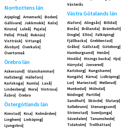
Västerås
Norrbottens län
Västra Götalands län
Arjeplog
Arnemark
Boden
Alafors
Alingsås
Billdal
Gällivare
Jokkmokk
Kalix
Borås
Brålanda
Brämhult
Kiruna
Luleå
Pajala
Dingle
Ellös
Falköping
Pello
Piteå
Roknäs
Fjällbacka
Grebbestad
Vistträsk
Vittangi
Gråbo
Gällstad
Göteborg
Älvsbyn
Överkalix
Hamburgsund
Henån
Övertorneå
Hindås
Hisings backa
Hjo
Örebro län
Härryda
Jonsered
Karlsborg
Kungshamn
Askersund
Glanshammar
Kungälv
Kärna
Lidköping
Hallsberg
Hällefors
Lur
Mariestad
Mellerud
Karlskoga
Kumla
Laxå
Munkedal
Mölndal
Lindesberg
Nora
Vintrosa
Nödinge
Partille
Åsbro
Örebro
Sandhult
Skövde
Slutarp
Östergötlands län
Sollebrunn
Stenungsund
Strömstad
Svenljunga
Kimstad
Kisa
Kolmården
Sävedalen
Tanumshede
Linghem
Linköping
Tidaholm
Trollhättan
Ljungsbro