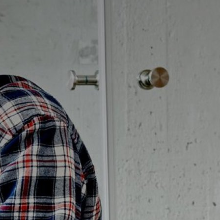
Badrumstips
Om Badplatsen
3D-badrum
Våra varumärken