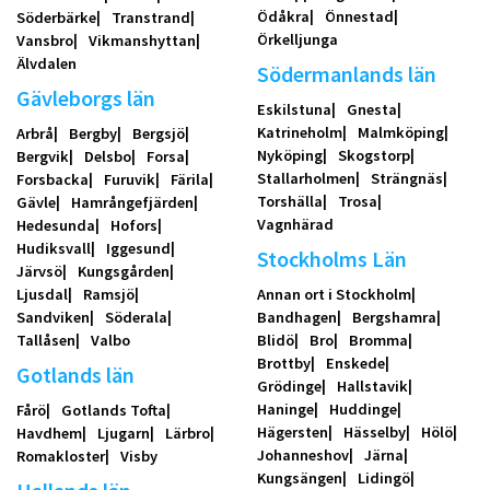
Ödåkra
Önnestad
Söderbärke
Transtrand
Örkelljunga
Vansbro
Vikmanshyttan
Älvdalen
Södermanlands län
Gävleborgs län
Eskilstuna
Gnesta
Katrineholm
Malmköping
Arbrå
Bergby
Bergsjö
Nyköping
Skogstorp
Bergvik
Delsbo
Forsa
Stallarholmen
Strängnäs
Forsbacka
Furuvik
Färila
Torshälla
Trosa
Gävle
Hamrångefjärden
Vagnhärad
Hedesunda
Hofors
Hudiksvall
Iggesund
Stockholms Län
Järvsö
Kungsgården
Ljusdal
Ramsjö
Annan ort i Stockholm
Sandviken
Söderala
Bandhagen
Bergshamra
Tallåsen
Valbo
Blidö
Bro
Bromma
Brottby
Enskede
Gotlands län
Grödinge
Hallstavik
Haninge
Huddinge
Fårö
Gotlands Tofta
Hägersten
Hässelby
Hölö
Havdhem
Ljugarn
Lärbro
Johanneshov
Järna
Romakloster
Visby
Kungsängen
Lidingö