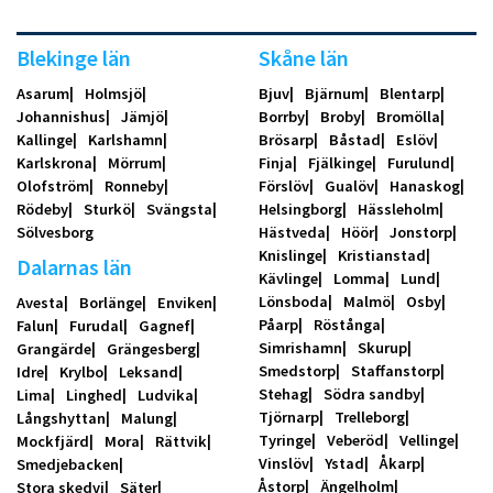
Blekinge län
Skåne län
Asarum
Holmsjö
Bjuv
Bjärnum
Blentarp
Johannishus
Jämjö
Borrby
Broby
Bromölla
Kallinge
Karlshamn
Brösarp
Båstad
Eslöv
Karlskrona
Mörrum
Finja
Fjälkinge
Furulund
Olofström
Ronneby
Förslöv
Gualöv
Hanaskog
Rödeby
Sturkö
Svängsta
Helsingborg
Hässleholm
Sölvesborg
Hästveda
Höör
Jonstorp
Knislinge
Kristianstad
Dalarnas län
Kävlinge
Lomma
Lund
Lönsboda
Malmö
Osby
Avesta
Borlänge
Enviken
Påarp
Röstånga
Falun
Furudal
Gagnef
Simrishamn
Skurup
Grangärde
Grängesberg
Smedstorp
Staffanstorp
Idre
Krylbo
Leksand
Stehag
Södra sandby
Lima
Linghed
Ludvika
Tjörnarp
Trelleborg
Långshyttan
Malung
Tyringe
Veberöd
Vellinge
Mockfjärd
Mora
Rättvik
Vinslöv
Ystad
Åkarp
Smedjebacken
Åstorp
Ängelholm
Stora skedvi
Säter