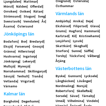
Öregrund
Östervåla
Ljungdalen
Mattmar
Östhammar
Mörsil
Nälden
Offerdal
Orrviken
Oviken
Rätan
Värmlands län
Strömsund
Stugun
Sveg
Ambjörby
Arvika
Deje
Svenstavik
Vemdalen
Ås
Ekshärad
Filipstad
Glava
Åsarna
Östersund
Grums
Hagfors
Hammarö
Jönköpings län
Karlstad
Kil
Kristinehamn
Lesjöfors
Lysvik
Bodafors
Bor
Bredaryd
Skattkärr
Skoghall
Eksjö
Forserum
Gnosjö
Storfors
Sunne
Säffle
Gränna
Hillerstorp
Torsby
Töcksfors
Vålberg
Huskvarna
Ingatorp
Årjäng
Jönköping
Lekeryd
Mullsjö
Myresjö
Västerbottens län
Norrahammar
Skillingaryd
Byske
Gunnarn
Lycksele
Sävsjö
Tenhult
Tranås
Långbäcken
Lövånger
Vetlanda
Vrigstad
Nordmaling
Norsjö
Värnamo
Robertsfors
Skellefteå
Kalmar län
Sorsele
Sävar
Tärnaby
Umeå
Vilhelmina
Vindeln
Borgholm
Degerhamn
Vännäs
Ånäset
Åsele