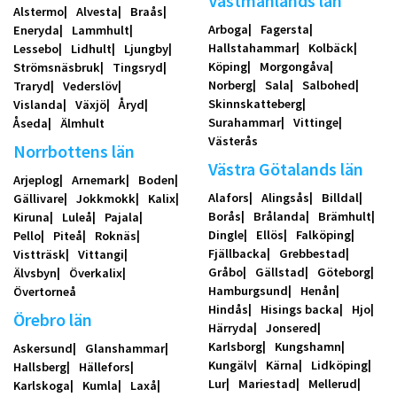
Västmanlands län
Alstermo
Alvesta
Braås
Arboga
Fagersta
Eneryda
Lammhult
Hallstahammar
Kolbäck
Lessebo
Lidhult
Ljungby
Köping
Morgongåva
Strömsnäsbruk
Tingsryd
Norberg
Sala
Salbohed
Traryd
Vederslöv
Skinnskatteberg
Vislanda
Växjö
Åryd
Surahammar
Vittinge
Åseda
Älmhult
Västerås
Norrbottens län
Västra Götalands län
Arjeplog
Arnemark
Boden
Alafors
Alingsås
Billdal
Gällivare
Jokkmokk
Kalix
Borås
Brålanda
Brämhult
Kiruna
Luleå
Pajala
Dingle
Ellös
Falköping
Pello
Piteå
Roknäs
Fjällbacka
Grebbestad
Vistträsk
Vittangi
Gråbo
Gällstad
Göteborg
Älvsbyn
Överkalix
Hamburgsund
Henån
Övertorneå
Hindås
Hisings backa
Hjo
Örebro län
Härryda
Jonsered
Karlsborg
Kungshamn
Askersund
Glanshammar
Kungälv
Kärna
Lidköping
Hallsberg
Hällefors
Lur
Mariestad
Mellerud
Karlskoga
Kumla
Laxå