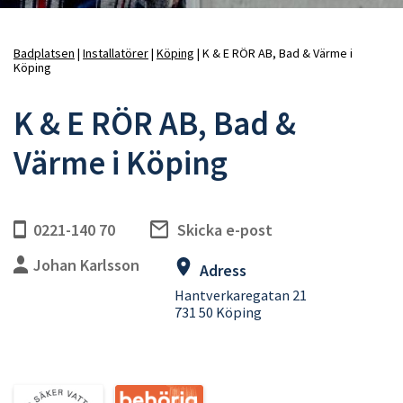
Badplatsen
Installatörer
Köping
K & E RÖR AB, Bad & Värme i
Köping
Länkstig
K & E RÖR AB, Bad &
Värme i Köping
0221-140 70
Skicka e-post
Johan Karlsson
Adress
Hantverkaregatan 21
731 50 Köping