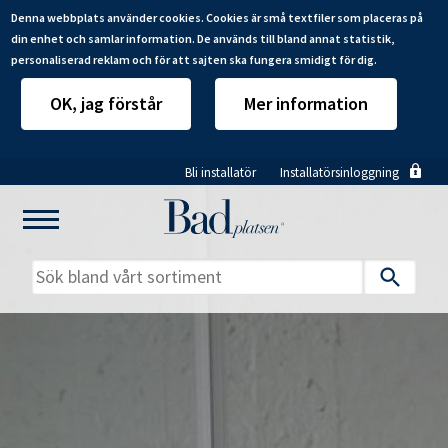
Denna webbplats använder cookies. Cookies är små textfiler som placeras på
din enhet och samlar information. De används till bland annat statistik,
personaliserad reklam och för att sajten ska fungera smidigt för dig.
OK, jag förstår
Mer information
Hoppa
Bli installatör
Installatörsinloggning
till
huvudinnehåll
Mitt badrum
Installatörer
Produkter
Se alla