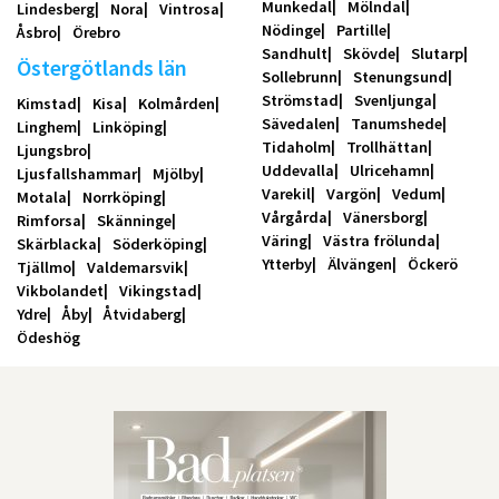
Munkedal
Mölndal
Lindesberg
Nora
Vintrosa
Nödinge
Partille
Åsbro
Örebro
Sandhult
Skövde
Slutarp
Östergötlands län
Sollebrunn
Stenungsund
Strömstad
Svenljunga
Kimstad
Kisa
Kolmården
Sävedalen
Tanumshede
Linghem
Linköping
Tidaholm
Trollhättan
Ljungsbro
Uddevalla
Ulricehamn
Ljusfallshammar
Mjölby
Varekil
Vargön
Vedum
Motala
Norrköping
Vårgårda
Vänersborg
Rimforsa
Skänninge
Väring
Västra frölunda
Skärblacka
Söderköping
Ytterby
Älvängen
Öckerö
Tjällmo
Valdemarsvik
Vikbolandet
Vikingstad
Ydre
Åby
Åtvidaberg
Ödeshög