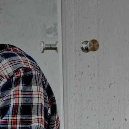
Badrumstips
Om Badplatsen
3D-badrum
Våra varumärken