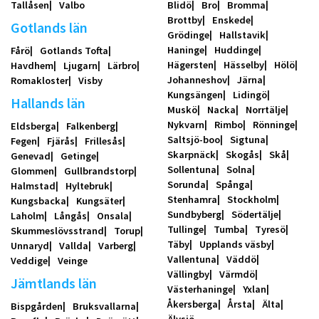
Tallåsen
Valbo
Blidö
Bro
Bromma
Brottby
Enskede
Gotlands län
Grödinge
Hallstavik
Haninge
Huddinge
Fårö
Gotlands Tofta
Hägersten
Hässelby
Hölö
Havdhem
Ljugarn
Lärbro
Johanneshov
Järna
Romakloster
Visby
Kungsängen
Lidingö
Hallands län
Muskö
Nacka
Norrtälje
Nykvarn
Rimbo
Rönninge
Eldsberga
Falkenberg
Saltsjö-boo
Sigtuna
Fegen
Fjärås
Frillesås
Skarpnäck
Skogås
Skå
Genevad
Getinge
Sollentuna
Solna
Glommen
Gullbrandstorp
Sorunda
Spånga
Halmstad
Hyltebruk
Stenhamra
Stockholm
Kungsbacka
Kungsäter
Sundbyberg
Södertälje
Laholm
Långås
Onsala
Tullinge
Tumba
Tyresö
Skummeslövsstrand
Torup
Täby
Upplands väsby
Unnaryd
Vallda
Varberg
Vallentuna
Väddö
Veddige
Veinge
Vällingby
Värmdö
Jämtlands län
Västerhaninge
Yxlan
Åkersberga
Årsta
Älta
Bispgården
Bruksvallarna