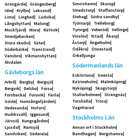
Simrishamn
Skurup
Grangärde
Grängesberg
Smedstorp
Staffanstorp
Idre
Krylbo
Leksand
Stehag
Södra sandby
Lima
Linghed
Ludvika
Tjörnarp
Trelleborg
Långshyttan
Malung
Tyringe
Veberöd
Vellinge
Mockfjärd
Mora
Rättvik
Vinslöv
Ystad
Åkarp
Smedjebacken
Åstorp
Ängelholm
Stora skedvi
Säter
Ödåkra
Önnestad
Söderbärke
Transtrand
Örkelljunga
Vansbro
Vikmanshyttan
Älvdalen
Södermanlands län
Gävleborgs län
Eskilstuna
Gnesta
Katrineholm
Malmköping
Arbrå
Bergby
Bergsjö
Nyköping
Skogstorp
Bergvik
Delsbo
Forsa
Stallarholmen
Strängnäs
Forsbacka
Furuvik
Färila
Torshälla
Trosa
Gävle
Hamrångefjärden
Vagnhärad
Hedesunda
Hofors
Hudiksvall
Iggesund
Stockholms Län
Järvsö
Kungsgården
Ljusdal
Ramsjö
Annan ort i Stockholm
Sandviken
Söderala
Bandhagen
Bergshamra