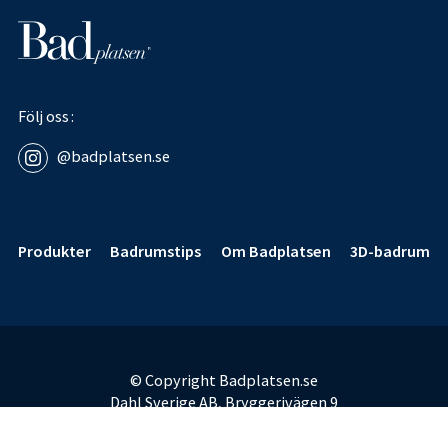
Följ oss
@badplatsen.se
Sidfot
Produkter
Badrumstips
Om Badplatsen
3D-badrum
© Copyright Badplatsen.se
Dahl Sverige AB, Bryggerivägen 9
168 67 Bromma
E-post:
badplatsen@dahl.se