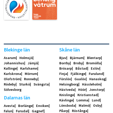
Blekinge län
Skåne län
Asarum
Holmsjö
Bjuv
Bjärnum
Blentarp
Johannishus
Jämjö
Borrby
Broby
Bromölla
Kallinge
Karlshamn
Brösarp
Båstad
Eslöv
Karlskrona
Mörrum
Finja
Fjälkinge
Furulund
Olofström
Ronneby
Förslöv
Gualöv
Hanaskog
Rödeby
Sturkö
Svängsta
Helsingborg
Hässleholm
Sölvesborg
Hästveda
Höör
Jonstorp
Knislinge
Kristianstad
Dalarnas län
Kävlinge
Lomma
Lund
Lönsboda
Malmö
Osby
Avesta
Borlänge
Enviken
Påarp
Röstånga
Falun
Furudal
Gagnef