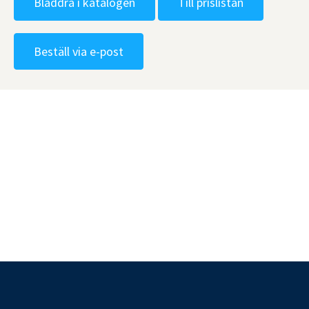
Bläddra i katalogen
Till prislistan
Beställ via e-post