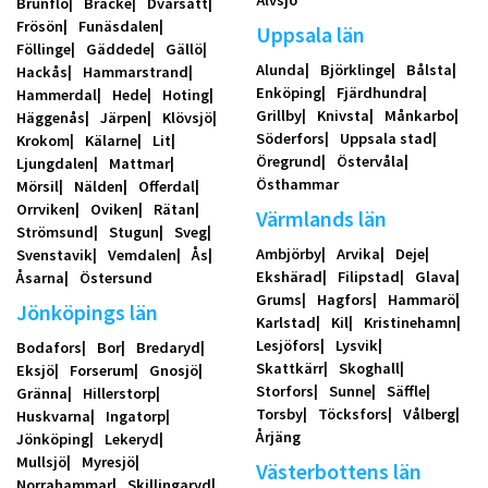
Älvsjö
Brunflo
Bräcke
Dvärsätt
Frösön
Funäsdalen
Uppsala län
Föllinge
Gäddede
Gällö
Alunda
Björklinge
Bålsta
Hackås
Hammarstrand
Enköping
Fjärdhundra
Hammerdal
Hede
Hoting
Grillby
Knivsta
Månkarbo
Häggenås
Järpen
Klövsjö
Söderfors
Uppsala stad
Krokom
Kälarne
Lit
Öregrund
Östervåla
Ljungdalen
Mattmar
Östhammar
Mörsil
Nälden
Offerdal
Orrviken
Oviken
Rätan
Värmlands län
Strömsund
Stugun
Sveg
Ambjörby
Arvika
Deje
Svenstavik
Vemdalen
Ås
Ekshärad
Filipstad
Glava
Åsarna
Östersund
Grums
Hagfors
Hammarö
Jönköpings län
Karlstad
Kil
Kristinehamn
Lesjöfors
Lysvik
Bodafors
Bor
Bredaryd
Skattkärr
Skoghall
Eksjö
Forserum
Gnosjö
Storfors
Sunne
Säffle
Gränna
Hillerstorp
Torsby
Töcksfors
Vålberg
Huskvarna
Ingatorp
Årjäng
Jönköping
Lekeryd
Mullsjö
Myresjö
Västerbottens län
Norrahammar
Skillingaryd