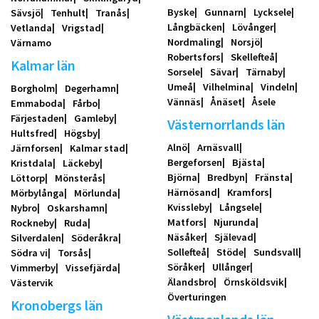
Byske
Gunnarn
Lycksele
Sävsjö
Tenhult
Tranås
Långbäcken
Lövånger
Vetlanda
Vrigstad
Nordmaling
Norsjö
Värnamo
Robertsfors
Skellefteå
Kalmar län
Sorsele
Sävar
Tärnaby
Umeå
Vilhelmina
Vindeln
Borgholm
Degerhamn
Vännäs
Ånäset
Åsele
Emmaboda
Fårbo
Färjestaden
Gamleby
Västernorrlands län
Hultsfred
Högsby
Alnö
Arnäsvall
Järnforsen
Kalmar stad
Bergeforsen
Bjästa
Kristdala
Läckeby
Björna
Bredbyn
Fränsta
Löttorp
Mönsterås
Härnösand
Kramfors
Mörbylånga
Mörlunda
Kvissleby
Långsele
Nybro
Oskarshamn
Matfors
Njurunda
Rockneby
Ruda
Näsåker
Själevad
Silverdalen
Söderåkra
Sollefteå
Stöde
Sundsvall
Södra vi
Torsås
Söråker
Ullånger
Vimmerby
Vissefjärda
Älandsbro
Örnsköldsvik
Västervik
Överturingen
Kronobergs län