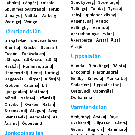
Sundbyberg
Södertälje
Laholm
Långås
Onsala
Tullinge
Tumba
Tyresö
Skummeslövsstrand
Torup
Täby
Upplands väsby
Unnaryd
Vallda
Varberg
Vallentuna
Väddö
Veddige
Veinge
Vällingby
Värmdö
Jämtlands län
Västerhaninge
Yxlan
Åkersberga
Årsta
Älta
Bispgården
Bruksvallarna
Älvsjö
Brunflo
Bräcke
Dvärsätt
Frösön
Funäsdalen
Uppsala län
Föllinge
Gäddede
Gällö
Alunda
Björklinge
Bålsta
Hackås
Hammarstrand
Enköping
Fjärdhundra
Hammerdal
Hede
Hoting
Grillby
Knivsta
Månkarbo
Häggenås
Järpen
Klövsjö
Söderfors
Uppsala stad
Krokom
Kälarne
Lit
Öregrund
Östervåla
Ljungdalen
Mattmar
Östhammar
Mörsil
Nälden
Offerdal
Orrviken
Oviken
Rätan
Värmlands län
Strömsund
Stugun
Sveg
Ambjörby
Arvika
Deje
Svenstavik
Vemdalen
Ås
Ekshärad
Filipstad
Glava
Åsarna
Östersund
Grums
Hagfors
Hammarö
Jönköpings län