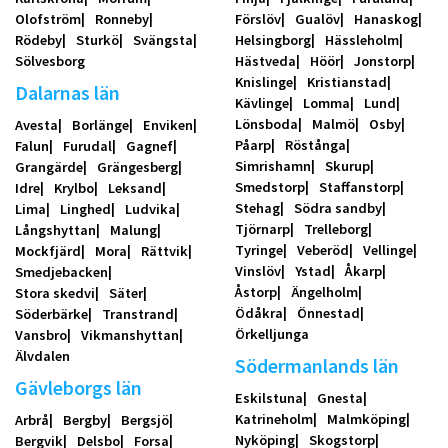
Olofström
Ronneby
Förslöv
Gualöv
Hanaskog
Rödeby
Sturkö
Svängsta
Helsingborg
Hässleholm
Sölvesborg
Hästveda
Höör
Jonstorp
Knislinge
Kristianstad
Dalarnas län
Kävlinge
Lomma
Lund
Lönsboda
Malmö
Osby
Avesta
Borlänge
Enviken
Påarp
Röstånga
Falun
Furudal
Gagnef
Simrishamn
Skurup
Grangärde
Grängesberg
Smedstorp
Staffanstorp
Idre
Krylbo
Leksand
Stehag
Södra sandby
Lima
Linghed
Ludvika
Tjörnarp
Trelleborg
Långshyttan
Malung
Tyringe
Veberöd
Vellinge
Mockfjärd
Mora
Rättvik
Vinslöv
Ystad
Åkarp
Smedjebacken
Åstorp
Ängelholm
Stora skedvi
Säter
Ödåkra
Önnestad
Söderbärke
Transtrand
Örkelljunga
Vansbro
Vikmanshyttan
Älvdalen
Södermanlands län
Gävleborgs län
Eskilstuna
Gnesta
Katrineholm
Malmköping
Arbrå
Bergby
Bergsjö
Nyköping
Skogstorp
Bergvik
Delsbo
Forsa