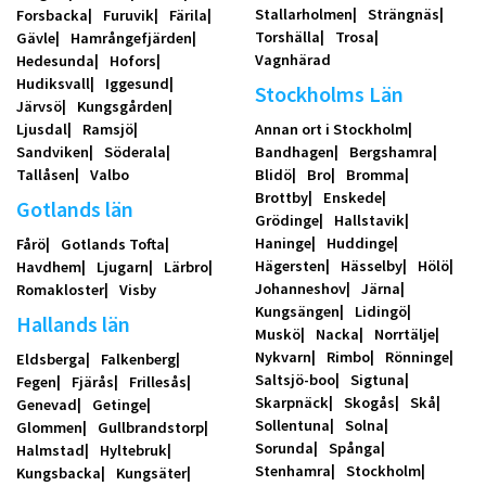
Stallarholmen
Strängnäs
Forsbacka
Furuvik
Färila
Torshälla
Trosa
Gävle
Hamrångefjärden
Vagnhärad
Hedesunda
Hofors
Hudiksvall
Iggesund
Stockholms Län
Järvsö
Kungsgården
Ljusdal
Ramsjö
Annan ort i Stockholm
Sandviken
Söderala
Bandhagen
Bergshamra
Tallåsen
Valbo
Blidö
Bro
Bromma
Brottby
Enskede
Gotlands län
Grödinge
Hallstavik
Haninge
Huddinge
Fårö
Gotlands Tofta
Hägersten
Hässelby
Hölö
Havdhem
Ljugarn
Lärbro
Johanneshov
Järna
Romakloster
Visby
Kungsängen
Lidingö
Hallands län
Muskö
Nacka
Norrtälje
Nykvarn
Rimbo
Rönninge
Eldsberga
Falkenberg
Saltsjö-boo
Sigtuna
Fegen
Fjärås
Frillesås
Skarpnäck
Skogås
Skå
Genevad
Getinge
Sollentuna
Solna
Glommen
Gullbrandstorp
Sorunda
Spånga
Halmstad
Hyltebruk
Stenhamra
Stockholm
Kungsbacka
Kungsäter