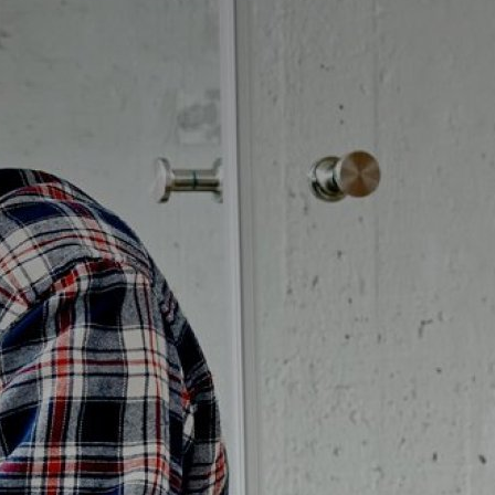
Badrumstips
Om Badplatsen
3D-badrum
Våra varumärken