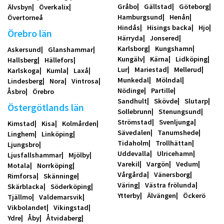
Gråbo
Gällstad
Göteborg
Älvsbyn
Överkalix
Hamburgsund
Henån
Övertorneå
Hindås
Hisings backa
Hjo
Örebro län
Härryda
Jonsered
Karlsborg
Kungshamn
Askersund
Glanshammar
Kungälv
Kärna
Lidköping
Hallsberg
Hällefors
Lur
Mariestad
Mellerud
Karlskoga
Kumla
Laxå
Munkedal
Mölndal
Lindesberg
Nora
Vintrosa
Nödinge
Partille
Åsbro
Örebro
Sandhult
Skövde
Slutarp
Östergötlands län
Sollebrunn
Stenungsund
Strömstad
Svenljunga
Kimstad
Kisa
Kolmården
Sävedalen
Tanumshede
Linghem
Linköping
Tidaholm
Trollhättan
Ljungsbro
Uddevalla
Ulricehamn
Ljusfallshammar
Mjölby
Varekil
Vargön
Vedum
Motala
Norrköping
Vårgårda
Vänersborg
Rimforsa
Skänninge
Väring
Västra frölunda
Skärblacka
Söderköping
Ytterby
Älvängen
Öckerö
Tjällmo
Valdemarsvik
Vikbolandet
Vikingstad
Ydre
Åby
Åtvidaberg