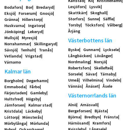
Karlstad
Kil
Kristinehamn
Lesjöfors
Lysvik
Bodafors
Bor
Bredaryd
Skattkärr
Skoghall
Eksjö
Forserum
Gnosjö
Storfors
Sunne
Säffle
Gränna
Hillerstorp
Torsby
Töcksfors
Vålberg
Huskvarna
Ingatorp
Årjäng
Jönköping
Lekeryd
Mullsjö
Myresjö
Västerbottens län
Norrahammar
Skillingaryd
Byske
Gunnarn
Lycksele
Sävsjö
Tenhult
Tranås
Långbäcken
Lövånger
Vetlanda
Vrigstad
Nordmaling
Norsjö
Värnamo
Robertsfors
Skellefteå
Kalmar län
Sorsele
Sävar
Tärnaby
Umeå
Vilhelmina
Vindeln
Borgholm
Degerhamn
Vännäs
Ånäset
Åsele
Emmaboda
Fårbo
Färjestaden
Gamleby
Västernorrlands län
Hultsfred
Högsby
Alnö
Arnäsvall
Järnforsen
Kalmar stad
Bergeforsen
Bjästa
Kristdala
Läckeby
Björna
Bredbyn
Fränsta
Löttorp
Mönsterås
Härnösand
Kramfors
Mörbylånga
Mörlunda
Kvissleby
Långsele
Nybro
Oskarshamn