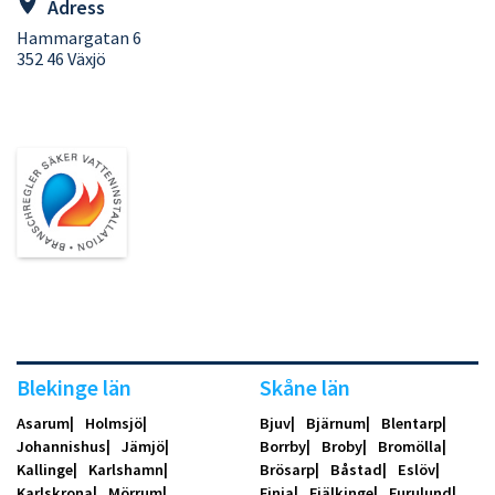
Adress
Hammargatan 6
352 46 Växjö
Blekinge län
Skåne län
Asarum
Holmsjö
Bjuv
Bjärnum
Blentarp
Johannishus
Jämjö
Borrby
Broby
Bromölla
Kallinge
Karlshamn
Brösarp
Båstad
Eslöv
Karlskrona
Mörrum
Finja
Fjälkinge
Furulund