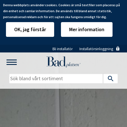
Denna webbplats använder cookies. Cookies är små textfiler som placeras på
din enhet och samlar information. De används till bland annat statistik,
personaliserad reklam och för att sajten ska fungera smidigt för dig.
OK, jag förstår
Mer information
Hoppa
Bli installatör
Installatörsinloggning
till
huvudinnehåll
Mitt badrum
Installatörer
Produkter
Se alla