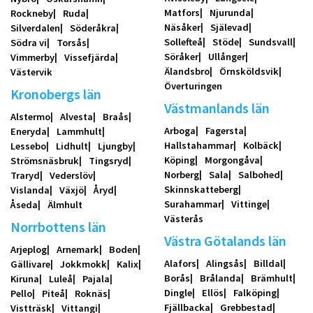
Matfors
Njurunda
Rockneby
Ruda
Näsåker
Själevad
Silverdalen
Söderåkra
Sollefteå
Stöde
Sundsvall
Södra vi
Torsås
Söråker
Ullånger
Vimmerby
Vissefjärda
Älandsbro
Örnsköldsvik
Västervik
Överturingen
Kronobergs län
Västmanlands län
Alstermo
Alvesta
Braås
Arboga
Fagersta
Eneryda
Lammhult
Hallstahammar
Kolbäck
Lessebo
Lidhult
Ljungby
Köping
Morgongåva
Strömsnäsbruk
Tingsryd
Norberg
Sala
Salbohed
Traryd
Vederslöv
Skinnskatteberg
Vislanda
Växjö
Åryd
Surahammar
Vittinge
Åseda
Älmhult
Västerås
Norrbottens län
Västra Götalands län
Arjeplog
Arnemark
Boden
Alafors
Alingsås
Billdal
Gällivare
Jokkmokk
Kalix
Borås
Brålanda
Brämhult
Kiruna
Luleå
Pajala
Dingle
Ellös
Falköping
Pello
Piteå
Roknäs
Fjällbacka
Grebbestad
Vistträsk
Vittangi