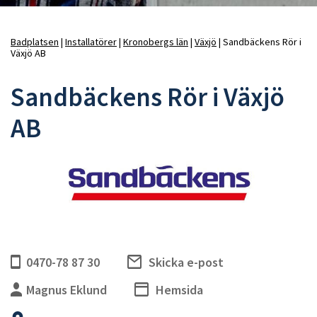
Badplatsen
Installatörer
Kronobergs län
Växjö
Sandbäckens Rör i
Växjö AB
Länkstig
Sandbäckens Rör i Växjö
AB
0470-78 87 30
Skicka e-post
Magnus Eklund
Hemsida