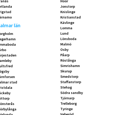
ranås
Höör
etlanda
Jonstorp
rigstad
Knislinge
ärnamo
Kristianstad
Kävlinge
almar län
Lomma
Lund
orgholm
Lönsboda
egerhamn
Malmö
mmaboda
Osby
årbo
Påarp
ärjestaden
Röstånga
amleby
Simrishamn
ultsfred
Skurup
ögsby
Smedstorp
ärnforsen
Staffanstorp
almar stad
Stehag
ristdala
Södra sandby
äckeby
Tjörnarp
öttorp
Trelleborg
önsterås
Tyringe
örbylånga
Veberöd
örlunda