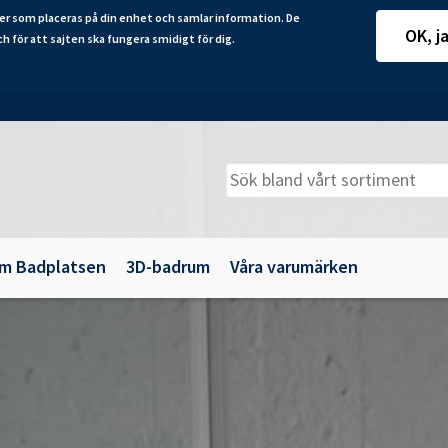
er som placeras på din enhet och samlar information. De
OK, j
ch för att sajten ska fungera smidigt för dig.
m Badplatsen
3D-badrum
Våra varumärken
adkarsväggar
Belysning
illbehör
Spegelskåp
maljbadkar
Speglar
krylbadkar
Tillbehör till badrumsmöbler
Underskåp och kommoder
Vägg- och högskåp