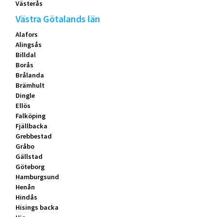
Västerås
Västra Götalands län
Alafors
Alingsås
Billdal
Borås
Brålanda
Brämhult
Dingle
Ellös
Falköping
Fjällbacka
Grebbestad
Gråbo
Gällstad
Göteborg
Hamburgsund
Henån
Hindås
Hisings backa