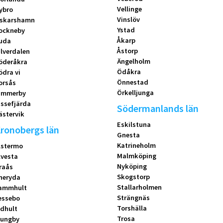
Vellinge
ybro
Vinslöv
skarshamn
Ystad
ockneby
Åkarp
uda
Åstorp
ilverdalen
Ängelholm
öderåkra
Ödåkra
ödra vi
Önnestad
orsås
Örkelljunga
immerby
issefjärda
Södermanlands län
ästervik
Eskilstuna
ronobergs län
Gnesta
Katrineholm
lstermo
Malmköping
lvesta
Nyköping
raås
Skogstorp
neryda
Stallarholmen
ammhult
Strängnäs
essebo
Torshälla
idhult
Trosa
jungby