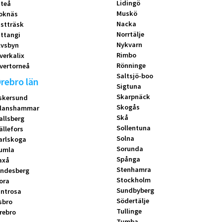
Lidingö
iteå
Muskö
oknäs
Nacka
istträsk
Norrtälje
ittangi
Nykvarn
lvsbyn
Rimbo
verkalix
Rönninge
vertorneå
Saltsjö-boo
rebro län
Sigtuna
Skarpnäck
skersund
Skogås
lanshammar
Skå
allsberg
Sollentuna
ällefors
Solna
arlskoga
Sorunda
umla
Spånga
axå
Stenhamra
indesberg
Stockholm
ora
Sundbyberg
introsa
Södertälje
sbro
Tullinge
rebro
Tumba