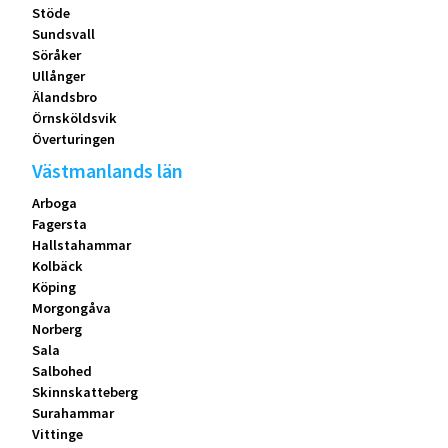
Stöde
Sundsvall
Söråker
Ullånger
Älandsbro
Örnsköldsvik
Överturingen
Västmanlands län
Arboga
Fagersta
Hallstahammar
Kolbäck
Köping
Morgongåva
Norberg
Sala
Salbohed
Skinnskatteberg
Surahammar
Vittinge