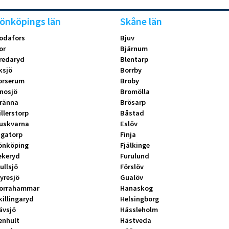
önköpings län
Skåne län
odafors
Bjuv
or
Bjärnum
redaryd
Blentarp
ksjö
Borrby
orserum
Broby
nosjö
Bromölla
ränna
Brösarp
illerstorp
Båstad
uskvarna
Eslöv
ngatorp
Finja
önköping
Fjälkinge
ekeryd
Furulund
ullsjö
Förslöv
yresjö
Gualöv
orrahammar
Hanaskog
killingaryd
Helsingborg
ävsjö
Hässleholm
enhult
Hästveda