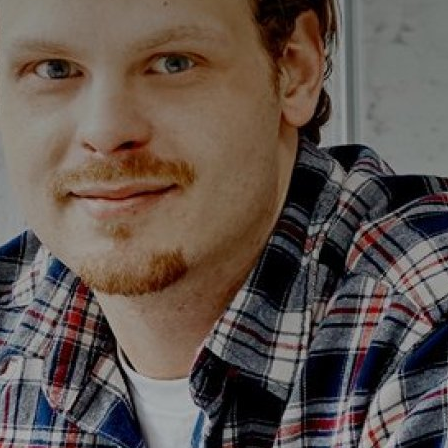
Alterna Ella
Alterna Gabriella
Alterna Isabella Aqua
Alterna Isabella
Alterna Isella Aqua
Alterna Isella
Alterna Luxor
Duravit L-Cube
Geberit Smyle Square
Geberit iCon
Ifö Option
Ifö Sense Art
Ifö Sense Modern
Ifö Sense Pro
Ifö Spira
Spegelhållare
T
Tvålkorgar
T
WC-pappershållare
i
Handduksstänger
B
Handdukskrokar
t