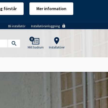
ag förstår
Mer information
Bli installatör
Installatörsinloggning
Main
0
navigation
Mitt badrum
Installatörer