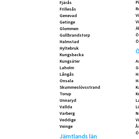
P
Fjärås
R
Frillesås
V
Genevad
V
Getinge
Ä
Glommen
Ö
Gullbrandstorp
Ö
Halmstad
Hyltebruk
Ö
Kungsbacka
Kungsäter
A
Laholm
G
Långås
H
Onsala
H
Skummeslövsstrand
K
Torup
K
Unnaryd
L
Vallda
L
Varberg
N
Veddige
V
Veinge
Å
Ö
Jämtlands län