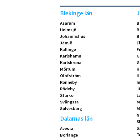
Blekinge län
J
Asarum
B
Holmsjö
B
Johannishus
B
Jämjö
E
Kallinge
F
Karlshamn
G
Karlskrona
G
Mörrum
H
Olofström
H
Ronneby
I
Rödeby
J
Sturkö
L
Svängsta
M
Sölvesborg
M
N
Dalarnas län
S
S
Avesta
T
Borlänge