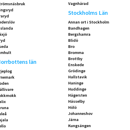
Vagnhärad
trömsnäsbruk
ingsryd
Stockholms Län
raryd
ederslöv
Annan ort i Stockholm
islanda
Bandhagen
äxjö
Bergshamra
ryd
Blidö
seda
Bro
lmhult
Bromma
Brottby
orrbottens län
Enskede
Grödinge
rjeplog
Hallstavik
rnemark
Haninge
oden
Huddinge
ällivare
Hägersten
okkmokk
Hässelby
alix
Hölö
iruna
Johanneshov
uleå
Järna
ajala
Kungsängen
ello