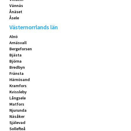
Vännäs
Ånäset
Åsele
Västernorrlands län
Alnö
Arnäsvall
Bergeforsen
Bjästa
Björna
Bredbyn
Fränsta
Härnösand
Kramfors
Kvissleby
Långsele
Matfors
Njurunda
Näsåker
Själevad
Sollefteå