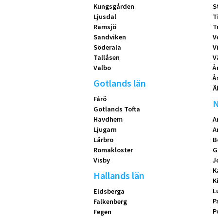
Kungsgården
S
Ljusdal
T
Ramsjö
T
Sandviken
V
Söderala
V
Tallåsen
V
Valbo
Å
Å
Gotlands län
Ä
Fårö
N
Gotlands Tofta
Havdhem
A
Ljugarn
A
Lärbro
B
Romakloster
G
Visby
J
K
Hallands län
K
L
Eldsberga
P
Falkenberg
P
Fegen