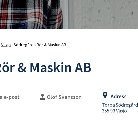
uschblandare
Duschslangar
adkarsblandare
Blandarfäste
Duschhandtag
Duschtillbehör
Takduschar
Takduschset
Takduschset för inbyggnad
Växjö
Södregårds Rör & Maskin AB
Takduschset badkar
ör & Maskin AB
lhanddukstorkar
WC-vägghängda
ombinerade (vattenburen
WC-golvstående
ed elpatron)
WC-sitsar
lpatroner
Handfat
eglerventiler
Handfat paket
Adress
a e-post
Olof Svensson
illbehör
Bottenventiler
Torpa Södregård
Tillbehör
355 93 Växjö
Vattenlås
WC-fixtur med cistern
WC-tryckplattor