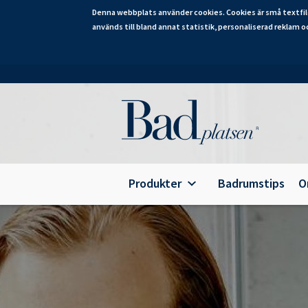
Denna webbplats använder cookies. Cookies är små textfil
används till bland annat statistik, personaliserad reklam o
Hoppa
till
huvudinnehåll
Category
Produkter
Badrumstips
O
Alterna Ariella Aqua
B
Alterna Ariella
T
Alterna Basic Aqua
E
Alterna Basic
A
Alterna Bella Aqua
Alterna Ella Aqua