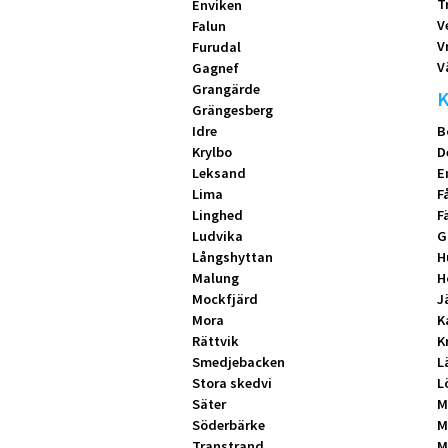
T
Enviken
V
Falun
V
Furudal
V
Gagnef
Grangärde
K
Grängesberg
Idre
B
Krylbo
D
Leksand
E
Lima
F
Linghed
F
Ludvika
G
Långshyttan
H
Malung
H
Mockfjärd
J
Mora
K
Rättvik
K
Smedjebacken
L
Stora skedvi
L
Säter
M
Söderbärke
M
Transtrand
M