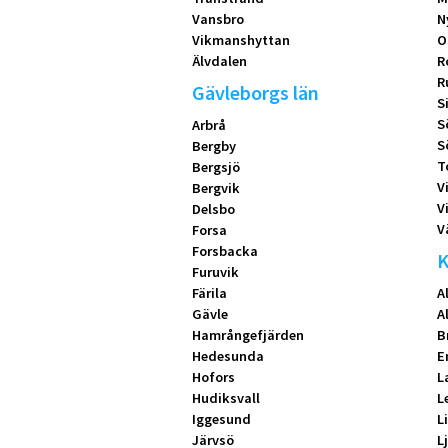
Vansbro
N
Vikmanshyttan
O
Älvdalen
R
R
Gävleborgs län
S
S
Arbrå
S
Bergby
T
Bergsjö
V
Bergvik
V
Delsbo
V
Forsa
Forsbacka
K
Furuvik
Färila
A
Gävle
A
Hamrångefjärden
B
Hedesunda
E
Hofors
L
Hudiksvall
L
Iggesund
L
Järvsö
L