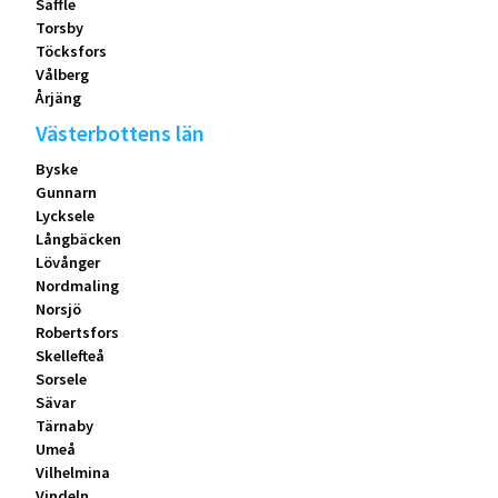
Säffle
Torsby
Töcksfors
Vålberg
Årjäng
Västerbottens län
Byske
Gunnarn
Lycksele
Långbäcken
Lövånger
Nordmaling
Norsjö
Robertsfors
Skellefteå
Sorsele
Sävar
Tärnaby
Umeå
Vilhelmina
Vindeln