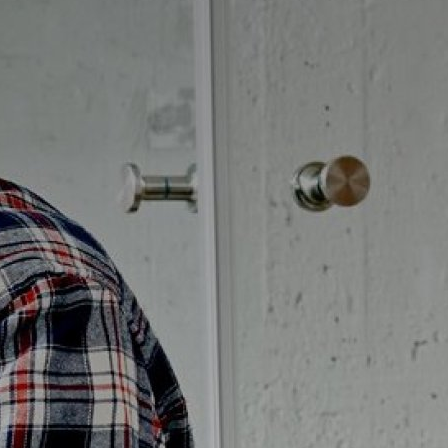
Möbelpaket
vättställsblandare
Duschset
vättställsblandare för
Duschpaket
nbyggnad
Ram med galler golvbrunn
eröringsfria
Ram golvbrunn
vättställsblandare
Avloppsarmatur och tillbehör