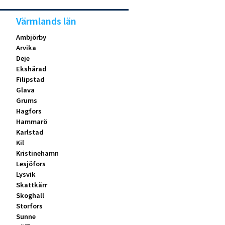
Värmlands län
Ambjörby
Arvika
Deje
Ekshärad
Filipstad
Glava
Grums
Hagfors
Hammarö
Karlstad
Kil
Kristinehamn
Lesjöfors
Lysvik
Skattkärr
Skoghall
Storfors
Sunne