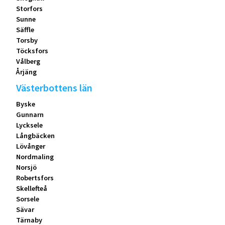
Storfors
Sunne
Säffle
Torsby
Töcksfors
Vålberg
Årjäng
Västerbottens län
Byske
Gunnarn
Lycksele
Långbäcken
Lövånger
Nordmaling
Norsjö
Robertsfors
Skellefteå
Sorsele
Sävar
Tärnaby