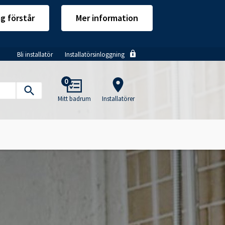
ag förstår
Mer information
Bli installatör
Installatörsinloggning
Main
0
navigation
Mitt badrum
Installatörer