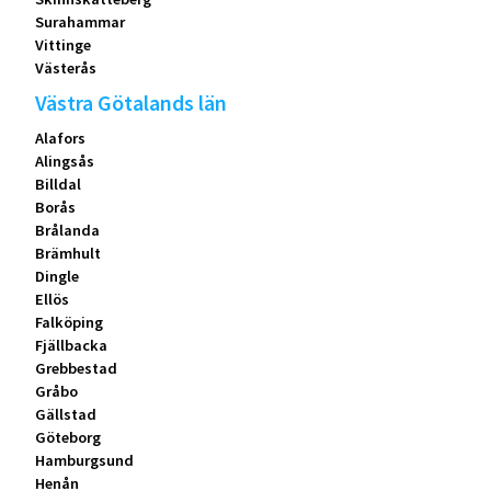
Surahammar
Vittinge
Västerås
Västra Götalands län
Alafors
Alingsås
Billdal
Borås
Brålanda
Brämhult
Dingle
Ellös
Falköping
Fjällbacka
Grebbestad
Gråbo
Gällstad
Göteborg
Hamburgsund
Henån