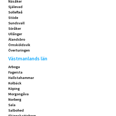
Näsåker
Själevad
Sollefteå
Stöde
Sundsvall
Söråker
Ullånger
Älandsbro
Örnsköldsvik
Överturingen
Västmanlands län
Arboga
Fagersta
Hallstahammar
Kolbäck
Köping
Morgongåva
Norberg
Sala
Salbohed
Skinnskatteberg