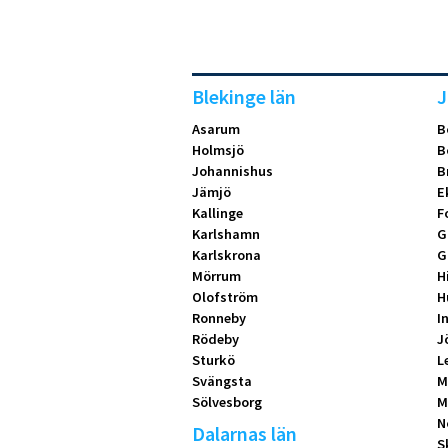
Blekinge län
J
Asarum
B
Holmsjö
B
Johannishus
B
Jämjö
E
Kallinge
F
Karlshamn
G
Karlskrona
G
Mörrum
H
Olofström
H
Ronneby
I
Rödeby
J
Sturkö
L
Svängsta
M
Sölvesborg
M
N
Dalarnas län
S