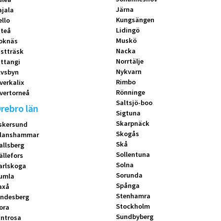
Järna
ajala
Kungsängen
ello
Lidingö
iteå
Muskö
oknäs
Nacka
istträsk
Norrtälje
ittangi
Nykvarn
lvsbyn
Rimbo
verkalix
Rönninge
vertorneå
Saltsjö-boo
rebro län
Sigtuna
Skarpnäck
skersund
Skogås
lanshammar
Skå
allsberg
Sollentuna
ällefors
Solna
arlskoga
Sorunda
umla
Spånga
axå
Stenhamra
indesberg
Stockholm
ora
Sundbyberg
introsa