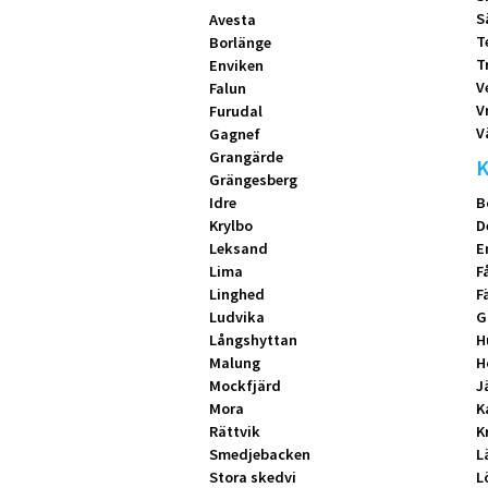
S
Avesta
T
Borlänge
T
Enviken
V
Falun
V
Furudal
V
Gagnef
Grangärde
K
Grängesberg
Idre
B
Krylbo
D
Leksand
E
Lima
F
Linghed
F
Ludvika
G
Långshyttan
H
Malung
H
Mockfjärd
J
Mora
K
Rättvik
K
Smedjebacken
L
Stora skedvi
L