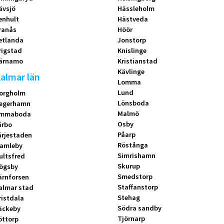
ävsjö
Hässleholm
enhult
Hästveda
ranås
Höör
etlanda
Jonstorp
rigstad
Knislinge
ärnamo
Kristianstad
Kävlinge
almar län
Lomma
Lund
orgholm
Lönsboda
egerhamn
Malmö
mmaboda
Osby
årbo
Påarp
ärjestaden
Röstånga
amleby
Simrishamn
ultsfred
Skurup
ögsby
Smedstorp
ärnforsen
Staffanstorp
almar stad
Stehag
ristdala
Södra sandby
äckeby
Tjörnarp
öttorp