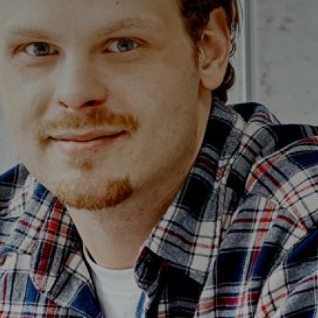
Alterna Ella
Alterna Gabriella
Alterna Isabella Aqua
Alterna Isabella
Alterna Isella Aqua
Alterna Isella
Alterna Luxor
Duravit L-Cube
Geberit Smyle Square
Geberit iCon
Ifö Option
Ifö Sense Art
Ifö Sense Modern
Ifö Sense Pro
Ifö Spira
Spegelhållare
T
Tvålkorgar
T
WC-pappershållare
i
Handduksstänger
B
Handdukskrokar
t