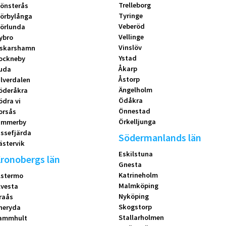
Trelleborg
önsterås
Tyringe
örbylånga
Veberöd
örlunda
Vellinge
ybro
Vinslöv
skarshamn
Ystad
ockneby
Åkarp
uda
Åstorp
ilverdalen
Ängelholm
öderåkra
Ödåkra
ödra vi
Önnestad
orsås
Örkelljunga
immerby
issefjärda
Södermanlands län
ästervik
Eskilstuna
ronobergs län
Gnesta
Katrineholm
lstermo
Malmköping
lvesta
Nyköping
raås
Skogstorp
neryda
Stallarholmen
ammhult