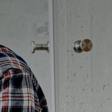
Möbelpaket
vättställsblandare
Duschset
vättställsblandare för
Duschpaket
nbyggnad
Ram med galler golvbrunn
eröringsfria
Ram golvbrunn
vättställsblandare
Avloppsarmatur och tillbehör