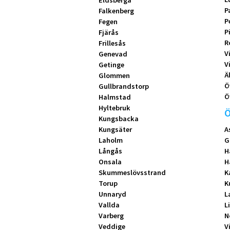
Eldsberga
P
Falkenberg
P
Fegen
P
Fjärås
R
Frillesås
V
Genevad
V
Getinge
Ä
Glommen
Ö
Gullbrandstorp
Ö
Halmstad
Hyltebruk
Ö
Kungsbacka
Kungsäter
A
Laholm
G
Långås
H
Onsala
H
Skummeslövsstrand
K
Torup
K
Unnaryd
L
Vallda
L
Varberg
N
Veddige
V