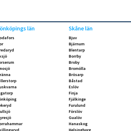
önköpings län
Skåne län
odafors
Bjuv
or
Bjärnum
redaryd
Blentarp
ksjö
Borrby
orserum
Broby
nosjö
Bromölla
ränna
Brösarp
illerstorp
Båstad
uskvarna
Eslöv
ngatorp
Finja
önköping
Fjälkinge
ekeryd
Furulund
ullsjö
Förslöv
yresjö
Gualöv
orrahammar
Hanaskog
killingaryd
Helsingborg