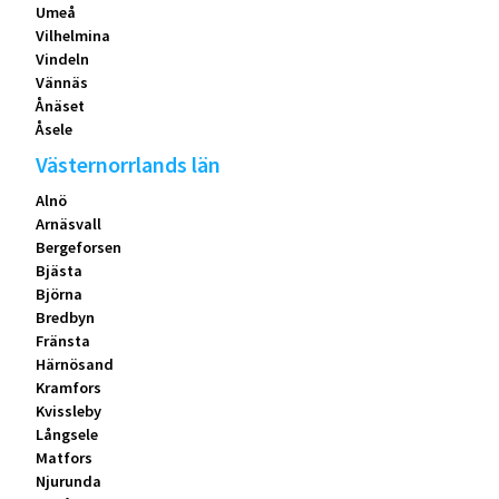
Umeå
Vilhelmina
Vindeln
Vännäs
Ånäset
Åsele
Västernorrlands län
Alnö
Arnäsvall
Bergeforsen
Bjästa
Björna
Bredbyn
Fränsta
Härnösand
Kramfors
Kvissleby
Långsele
Matfors
Njurunda