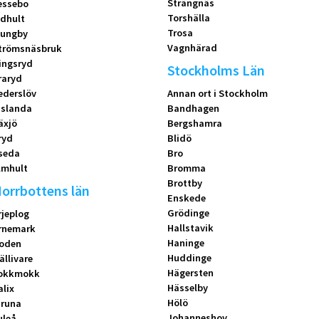
Strängnäs
essebo
Torshälla
idhult
Trosa
jungby
Vagnhärad
trömsnäsbruk
ingsryd
Stockholms Län
raryd
ederslöv
Annan ort i Stockholm
islanda
Bandhagen
äxjö
Bergshamra
ryd
Blidö
seda
Bro
lmhult
Bromma
Brottby
orrbottens län
Enskede
Grödinge
rjeplog
Hallstavik
rnemark
Haninge
oden
Huddinge
ällivare
Hägersten
okkmokk
Hässelby
alix
Hölö
iruna
Johanneshov
uleå