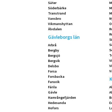
Säter
M
Söderbärke
M
Transtrand
M
Vansbro
N
Vikmanshyttan
O
Älvdalen
R
R
Gävleborgs län
S
S
Arbrå
S
Bergby
T
Bergsjö
V
Bergvik
V
Delsbo
V
Forsa
Forsbacka
K
Furuvik
Färila
A
Gävle
A
Hamrångefjärden
B
Hedesunda
E
Hofors
L