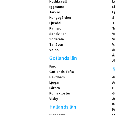
Hudiksvall
L
Iggesund
L
Järvsö
L
Kungsgården
S
Ljusdal
T
Ramsjö
T
Sandviken
V
Söderala
V
Tallåsen
V
Valbo
Å
Å
Gotlands län
Ä
Fårö
N
Gotlands Tofta
Havdhem
A
Ljugarn
A
Lärbro
B
Romakloster
G
Visby
J
K
Hallands län
K
L