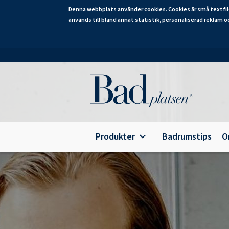
Denna webbplats använder cookies. Cookies är små textfil
används till bland annat statistik, personaliserad reklam o
Hoppa
till
huvudinnehåll
Category
Produkter
Badrumstips
O
Alterna Ariella Aqua
B
Alterna Ariella
T
Alterna Basic Aqua
E
Alterna Basic
A
Alterna Bella Aqua
Alterna Ella Aqua