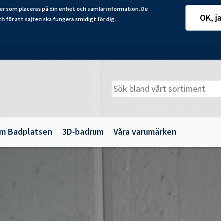
er som placeras på din enhet och samlar information. De
OK, j
ch för att sajten ska fungera smidigt för dig.
m Badplatsen
3D-badrum
Våra varumärken
adkarsväggar
Belysning
illbehör
Spegelskåp
maljbadkar
Speglar
krylbadkar
Tillbehör till badrumsmöbler
Underskåp och kommoder
Vägg- och högskåp