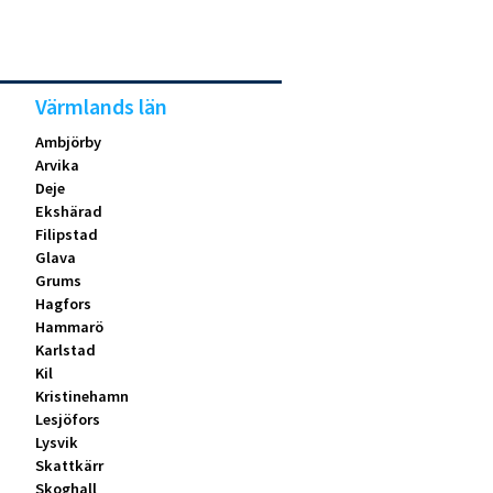
Värmlands län
Ambjörby
Arvika
Deje
Ekshärad
Filipstad
Glava
Grums
Hagfors
Hammarö
Karlstad
Kil
Kristinehamn
Lesjöfors
Lysvik
Skattkärr
Skoghall