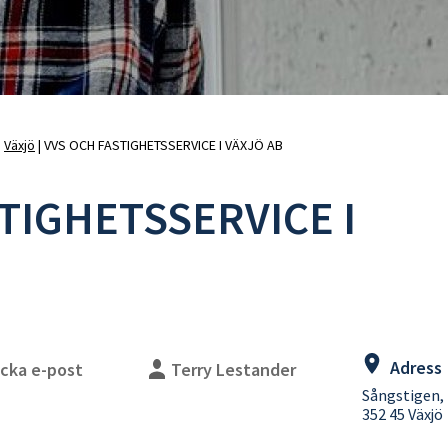
uschblandare
Duschslangar
adkarsblandare
Blandarfäste
Duschhandtag
Duschtillbehör
Takduschar
Takduschset
Takduschset för inbyggnad
Växjö
VVS OCH FASTIGHETSSERVICE I VÄXJÖ AB
Takduschset badkar
TIGHETSSERVICE I
lhanddukstorkar
WC-vägghängda
ombinerade (vattenburen
WC-golvstående
ed elpatron)
WC-sitsar
lpatroner
Handfat
eglerventiler
Handfat paket
illbehör
Bottenventiler
Tillbehör
Adress
icka e-post
Terry Lestander
Vattenlås
WC-fixtur med cistern
Sångstigen,
WC-tryckplattor
352 45 Växjö