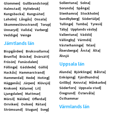
Sollentuna
Solna
Glommen
Gullbrandstorp
Sorunda
Spånga
Halmstad
Hyltebruk
Stenhamra
Stockholm
Kungsbacka
Kungsäter
Sundbyberg
Södertälje
Laholm
Långås
Onsala
Tullinge
Tumba
Tyresö
Skummeslövsstrand
Torup
Täby
Upplands väsby
Unnaryd
Vallda
Varberg
Vallentuna
Väddö
Veddige
Veinge
Vällingby
Värmdö
Jämtlands län
Västerhaninge
Yxlan
Åkersberga
Årsta
Älta
Bispgården
Bruksvallarna
Älvsjö
Brunflo
Bräcke
Dvärsätt
Frösön
Funäsdalen
Uppsala län
Föllinge
Gäddede
Gällö
Alunda
Björklinge
Bålsta
Hackås
Hammarstrand
Enköping
Fjärdhundra
Hammerdal
Hede
Hoting
Grillby
Knivsta
Månkarbo
Häggenås
Järpen
Klövsjö
Söderfors
Uppsala stad
Krokom
Kälarne
Lit
Öregrund
Östervåla
Ljungdalen
Mattmar
Östhammar
Mörsil
Nälden
Offerdal
Orrviken
Oviken
Rätan
Värmlands län
Strömsund
Stugun
Sveg