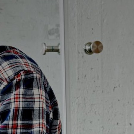
Badrumstips
Om Badplatsen
3D-badrum
Våra varumärken