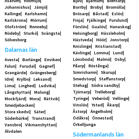
Asarum
Holmsjö
Bjuv
Bjärnum
Blentarp
Johannishus
Jämjö
Borrby
Broby
Bromölla
Kallinge
Karlshamn
Brösarp
Båstad
Eslöv
Karlskrona
Mörrum
Finja
Fjälkinge
Furulund
Olofström
Ronneby
Förslöv
Gualöv
Hanaskog
Rödeby
Sturkö
Svängsta
Helsingborg
Hässleholm
Sölvesborg
Hästveda
Höör
Jonstorp
Knislinge
Kristianstad
Dalarnas län
Kävlinge
Lomma
Lund
Lönsboda
Malmö
Osby
Avesta
Borlänge
Enviken
Påarp
Röstånga
Falun
Furudal
Gagnef
Simrishamn
Skurup
Grangärde
Grängesberg
Smedstorp
Staffanstorp
Idre
Krylbo
Leksand
Stehag
Södra sandby
Lima
Linghed
Ludvika
Tjörnarp
Trelleborg
Långshyttan
Malung
Tyringe
Veberöd
Vellinge
Mockfjärd
Mora
Rättvik
Vinslöv
Ystad
Åkarp
Smedjebacken
Åstorp
Ängelholm
Stora skedvi
Säter
Ödåkra
Önnestad
Söderbärke
Transtrand
Örkelljunga
Vansbro
Vikmanshyttan
Älvdalen
Södermanlands län