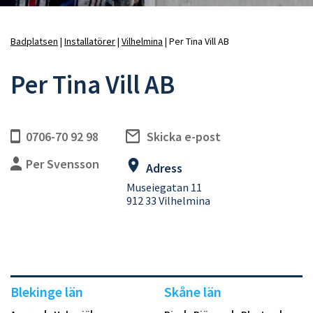
Badplatsen
Installatörer
Vilhelmina
Per Tina Vill AB
Länkstig
Per Tina Vill AB
0706-70 92 98
Skicka e-post
Per Svensson
Adress
Museiegatan 11
912 33 Vilhelmina
Blekinge län
Skåne län