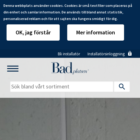
Denna webbplats använder cookies. Cookies är små textfiler som placeras på
din enhet och samlar information. De används till bland annat statistik,
personaliserad reklam och för att sajten ska fungera smidigt för dig.
OK, jag förstår
Mer information
Hoppa
Bli installatör
Installatörsinloggning
till
huvudinnehåll
Mitt badrum
Installatörer
Produkter
Se alla