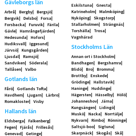
Gävleborgs län
Eskilstuna
Gnesta
Katrineholm
Malmköping
Arbrå
Bergby
Bergsjö
Nyköping
Skogstorp
Bergvik
Delsbo
Forsa
Stallarholmen
Strängnäs
Forsbacka
Furuvik
Färila
Torshälla
Trosa
Gävle
Hamrångefjärden
Vagnhärad
Hedesunda
Hofors
Hudiksvall
Iggesund
Stockholms Län
Järvsö
Kungsgården
Ljusdal
Ramsjö
Annan ort i Stockholm
Sandviken
Söderala
Bandhagen
Bergshamra
Tallåsen
Valbo
Blidö
Bro
Bromma
Brottby
Enskede
Gotlands län
Grödinge
Hallstavik
Haninge
Huddinge
Fårö
Gotlands Tofta
Hägersten
Hässelby
Hölö
Havdhem
Ljugarn
Lärbro
Johanneshov
Järna
Romakloster
Visby
Kungsängen
Lidingö
Hallands län
Muskö
Nacka
Norrtälje
Nykvarn
Rimbo
Rönninge
Eldsberga
Falkenberg
Saltsjö-boo
Sigtuna
Fegen
Fjärås
Frillesås
Skarpnäck
Skogås
Skå
Genevad
Getinge