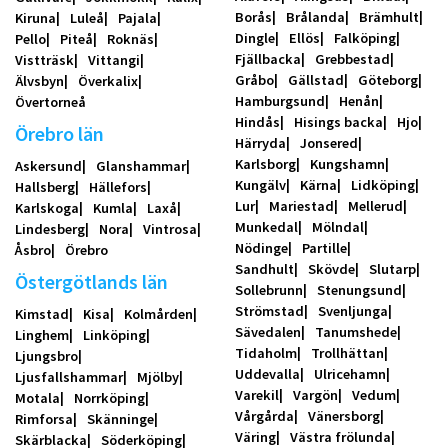
Borås
Brålanda
Brämhult
Kiruna
Luleå
Pajala
Dingle
Ellös
Falköping
Pello
Piteå
Roknäs
Fjällbacka
Grebbestad
Vistträsk
Vittangi
Gråbo
Gällstad
Göteborg
Älvsbyn
Överkalix
Hamburgsund
Henån
Övertorneå
Hindås
Hisings backa
Hjo
Örebro län
Härryda
Jonsered
Karlsborg
Kungshamn
Askersund
Glanshammar
Kungälv
Kärna
Lidköping
Hallsberg
Hällefors
Lur
Mariestad
Mellerud
Karlskoga
Kumla
Laxå
Munkedal
Mölndal
Lindesberg
Nora
Vintrosa
Nödinge
Partille
Åsbro
Örebro
Sandhult
Skövde
Slutarp
Östergötlands län
Sollebrunn
Stenungsund
Strömstad
Svenljunga
Kimstad
Kisa
Kolmården
Sävedalen
Tanumshede
Linghem
Linköping
Tidaholm
Trollhättan
Ljungsbro
Uddevalla
Ulricehamn
Ljusfallshammar
Mjölby
Varekil
Vargön
Vedum
Motala
Norrköping
Vårgårda
Vänersborg
Rimforsa
Skänninge
Väring
Västra frölunda
Skärblacka
Söderköping