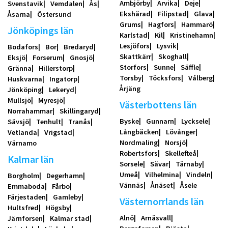
Ambjörby
Arvika
Deje
Svenstavik
Vemdalen
Ås
Ekshärad
Filipstad
Glava
Åsarna
Östersund
Grums
Hagfors
Hammarö
Jönköpings län
Karlstad
Kil
Kristinehamn
Lesjöfors
Lysvik
Bodafors
Bor
Bredaryd
Skattkärr
Skoghall
Eksjö
Forserum
Gnosjö
Storfors
Sunne
Säffle
Gränna
Hillerstorp
Torsby
Töcksfors
Vålberg
Huskvarna
Ingatorp
Årjäng
Jönköping
Lekeryd
Mullsjö
Myresjö
Västerbottens län
Norrahammar
Skillingaryd
Byske
Gunnarn
Lycksele
Sävsjö
Tenhult
Tranås
Långbäcken
Lövånger
Vetlanda
Vrigstad
Nordmaling
Norsjö
Värnamo
Robertsfors
Skellefteå
Kalmar län
Sorsele
Sävar
Tärnaby
Umeå
Vilhelmina
Vindeln
Borgholm
Degerhamn
Vännäs
Ånäset
Åsele
Emmaboda
Fårbo
Färjestaden
Gamleby
Västernorrlands län
Hultsfred
Högsby
Alnö
Arnäsvall
Järnforsen
Kalmar stad