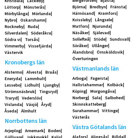
Bergeforsen
Bjästa
Kristdala
Läckeby
Björna
Bredbyn
Fränsta
Löttorp
Mönsterås
Härnösand
Kramfors
Mörbylånga
Mörlunda
Kvissleby
Långsele
Nybro
Oskarshamn
Matfors
Njurunda
Rockneby
Ruda
Näsåker
Själevad
Silverdalen
Söderåkra
Sollefteå
Stöde
Sundsvall
Södra vi
Torsås
Söråker
Ullånger
Vimmerby
Vissefjärda
Älandsbro
Örnsköldsvik
Västervik
Överturingen
Kronobergs län
Västmanlands län
Alstermo
Alvesta
Braås
Arboga
Fagersta
Eneryda
Lammhult
Hallstahammar
Kolbäck
Lessebo
Lidhult
Ljungby
Köping
Morgongåva
Strömsnäsbruk
Tingsryd
Norberg
Sala
Salbohed
Traryd
Vederslöv
Skinnskatteberg
Vislanda
Växjö
Åryd
Surahammar
Vittinge
Åseda
Älmhult
Västerås
Norrbottens län
Västra Götalands län
Arjeplog
Arnemark
Boden
Alafors
Alingsås
Billdal
Gällivare
Jokkmokk
Kalix