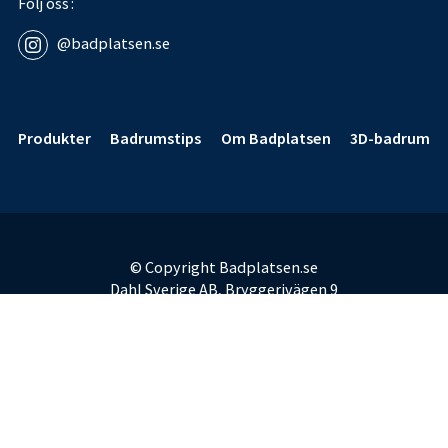
Följ oss
@badplatsen.se
Sidfot
Produkter
Badrumstips
Om Badplatsen
3D-badrum
© Copyright Badplatsen.se
Dahl Sverige AB, Bryggerivägen 9
168 67 Bromma
E-post:
badplatsen@dahl.se