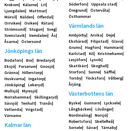
Söderfors
Uppsala stad
Krokom
Kälarne
Lit
Öregrund
Östervåla
Ljungdalen
Mattmar
Östhammar
Mörsil
Nälden
Offerdal
Orrviken
Oviken
Rätan
Värmlands län
Strömsund
Stugun
Sveg
Ambjörby
Arvika
Deje
Svenstavik
Vemdalen
Ås
Ekshärad
Filipstad
Glava
Åsarna
Östersund
Grums
Hagfors
Hammarö
Jönköpings län
Karlstad
Kil
Kristinehamn
Lesjöfors
Lysvik
Bodafors
Bor
Bredaryd
Skattkärr
Skoghall
Eksjö
Forserum
Gnosjö
Storfors
Sunne
Säffle
Gränna
Hillerstorp
Torsby
Töcksfors
Vålberg
Huskvarna
Ingatorp
Årjäng
Jönköping
Lekeryd
Mullsjö
Myresjö
Västerbottens län
Norrahammar
Skillingaryd
Byske
Gunnarn
Lycksele
Sävsjö
Tenhult
Tranås
Långbäcken
Lövånger
Vetlanda
Vrigstad
Nordmaling
Norsjö
Värnamo
Robertsfors
Skellefteå
Kalmar län
Sorsele
Sävar
Tärnaby