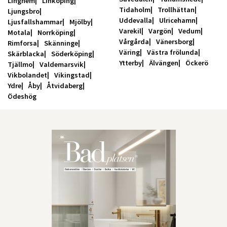
Linghem
Linköping
Tidaholm
Trollhättan
Ljungsbro
Uddevalla
Ulricehamn
Ljusfallshammar
Mjölby
Varekil
Vargön
Vedum
Motala
Norrköping
Vårgårda
Vänersborg
Rimforsa
Skänninge
Väring
Västra frölunda
Skärblacka
Söderköping
Ytterby
Älvängen
Öckerö
Tjällmo
Valdemarsvik
Vikbolandet
Vikingstad
Ydre
Åby
Åtvidaberg
Ödeshög