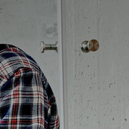
Badrumstips
Om Badplatsen
3D-badrum
Våra varumärken