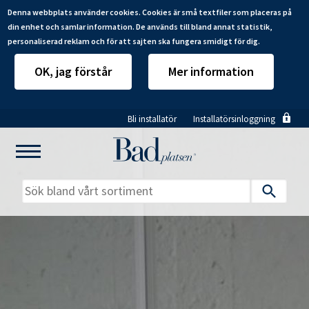
Denna webbplats använder cookies. Cookies är små textfiler som placeras på
din enhet och samlar information. De används till bland annat statistik,
personaliserad reklam och för att sajten ska fungera smidigt för dig.
OK, jag förstår
Mer information
Hoppa
Bli installatör
Installatörsinloggning
till
huvudinnehåll
Mitt badrum
Installatörer
Produkter
Se alla