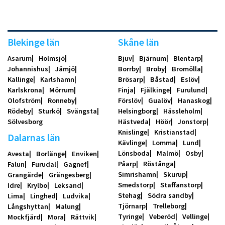
Blekinge län
Skåne län
Asarum
Holmsjö
Bjuv
Bjärnum
Blentarp
Johannishus
Jämjö
Borrby
Broby
Bromölla
Kallinge
Karlshamn
Brösarp
Båstad
Eslöv
Karlskrona
Mörrum
Finja
Fjälkinge
Furulund
Olofström
Ronneby
Förslöv
Gualöv
Hanaskog
Rödeby
Sturkö
Svängsta
Helsingborg
Hässleholm
Sölvesborg
Hästveda
Höör
Jonstorp
Knislinge
Kristianstad
Dalarnas län
Kävlinge
Lomma
Lund
Lönsboda
Malmö
Osby
Avesta
Borlänge
Enviken
Påarp
Röstånga
Falun
Furudal
Gagnef
Simrishamn
Skurup
Grangärde
Grängesberg
Smedstorp
Staffanstorp
Idre
Krylbo
Leksand
Stehag
Södra sandby
Lima
Linghed
Ludvika
Tjörnarp
Trelleborg
Långshyttan
Malung
Tyringe
Veberöd
Vellinge
Mockfjärd
Mora
Rättvik