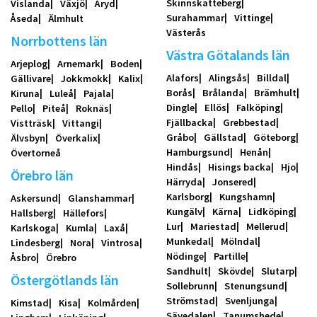
Skinnskatteberg
Vislanda
Växjö
Åryd
Surahammar
Vittinge
Åseda
Älmhult
Västerås
Norrbottens län
Västra Götalands län
Arjeplog
Arnemark
Boden
Alafors
Alingsås
Billdal
Gällivare
Jokkmokk
Kalix
Borås
Brålanda
Brämhult
Kiruna
Luleå
Pajala
Dingle
Ellös
Falköping
Pello
Piteå
Roknäs
Fjällbacka
Grebbestad
Vistträsk
Vittangi
Gråbo
Gällstad
Göteborg
Älvsbyn
Överkalix
Hamburgsund
Henån
Övertorneå
Hindås
Hisings backa
Hjo
Örebro län
Härryda
Jonsered
Karlsborg
Kungshamn
Askersund
Glanshammar
Kungälv
Kärna
Lidköping
Hallsberg
Hällefors
Lur
Mariestad
Mellerud
Karlskoga
Kumla
Laxå
Munkedal
Mölndal
Lindesberg
Nora
Vintrosa
Nödinge
Partille
Åsbro
Örebro
Sandhult
Skövde
Slutarp
Östergötlands län
Sollebrunn
Stenungsund
Strömstad
Svenljunga
Kimstad
Kisa
Kolmården
Sävedalen
Tanumshede