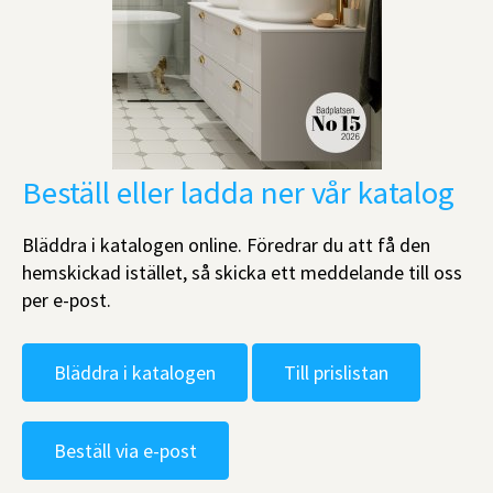
Beställ eller ladda ner vår katalog
Bläddra i katalogen online. Föredrar du att få den
hemskickad istället, så skicka ett meddelande till oss
per e-post.
Bläddra i katalogen
Till prislistan
Beställ via e-post