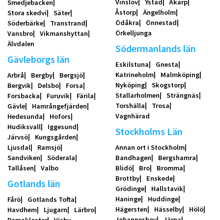
Vinslöv
Ystad
Åkarp
Smedjebacken
Åstorp
Ängelholm
Stora skedvi
Säter
Ödåkra
Önnestad
Söderbärke
Transtrand
Örkelljunga
Vansbro
Vikmanshyttan
Älvdalen
Södermanlands län
Gävleborgs län
Eskilstuna
Gnesta
Katrineholm
Malmköping
Arbrå
Bergby
Bergsjö
Nyköping
Skogstorp
Bergvik
Delsbo
Forsa
Stallarholmen
Strängnäs
Forsbacka
Furuvik
Färila
Torshälla
Trosa
Gävle
Hamrångefjärden
Vagnhärad
Hedesunda
Hofors
Hudiksvall
Iggesund
Stockholms Län
Järvsö
Kungsgården
Ljusdal
Ramsjö
Annan ort i Stockholm
Sandviken
Söderala
Bandhagen
Bergshamra
Tallåsen
Valbo
Blidö
Bro
Bromma
Brottby
Enskede
Gotlands län
Grödinge
Hallstavik
Haninge
Huddinge
Fårö
Gotlands Tofta
Hägersten
Hässelby
Hölö
Havdhem
Ljugarn
Lärbro
Johanneshov
Järna