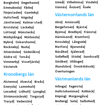
Umeå
Vilhelmina
Vindeln
Borgholm
Degerhamn
Vännäs
Ånäset
Åsele
Emmaboda
Fårbo
Färjestaden
Gamleby
Västernorrlands län
Hultsfred
Högsby
Alnö
Arnäsvall
Järnforsen
Kalmar stad
Bergeforsen
Bjästa
Kristdala
Läckeby
Björna
Bredbyn
Fränsta
Löttorp
Mönsterås
Härnösand
Kramfors
Mörbylånga
Mörlunda
Kvissleby
Långsele
Nybro
Oskarshamn
Matfors
Njurunda
Rockneby
Ruda
Näsåker
Själevad
Silverdalen
Söderåkra
Sollefteå
Stöde
Sundsvall
Södra vi
Torsås
Söråker
Ullånger
Vimmerby
Vissefjärda
Älandsbro
Örnsköldsvik
Västervik
Överturingen
Kronobergs län
Västmanlands län
Alstermo
Alvesta
Braås
Arboga
Fagersta
Eneryda
Lammhult
Hallstahammar
Kolbäck
Lessebo
Lidhult
Ljungby
Köping
Morgongåva
Strömsnäsbruk
Tingsryd
Norberg
Sala
Salbohed
Traryd
Vederslöv