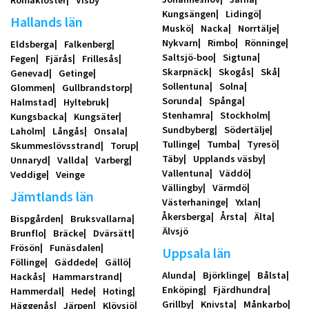
Romakloster
Visby
Kungsängen
Lidingö
Hallands län
Muskö
Nacka
Norrtälje
Nykvarn
Rimbo
Rönninge
Eldsberga
Falkenberg
Saltsjö-boo
Sigtuna
Fegen
Fjärås
Frillesås
Skarpnäck
Skogås
Skå
Genevad
Getinge
Sollentuna
Solna
Glommen
Gullbrandstorp
Sorunda
Spånga
Halmstad
Hyltebruk
Stenhamra
Stockholm
Kungsbacka
Kungsäter
Sundbyberg
Södertälje
Laholm
Långås
Onsala
Tullinge
Tumba
Tyresö
Skummeslövsstrand
Torup
Täby
Upplands väsby
Unnaryd
Vallda
Varberg
Vallentuna
Väddö
Veddige
Veinge
Vällingby
Värmdö
Jämtlands län
Västerhaninge
Yxlan
Åkersberga
Årsta
Älta
Bispgården
Bruksvallarna
Älvsjö
Brunflo
Bräcke
Dvärsätt
Frösön
Funäsdalen
Uppsala län
Föllinge
Gäddede
Gällö
Alunda
Björklinge
Bålsta
Hackås
Hammarstrand
Enköping
Fjärdhundra
Hammerdal
Hede
Hoting
Grillby
Knivsta
Månkarbo
Häggenås
Järpen
Klövsjö