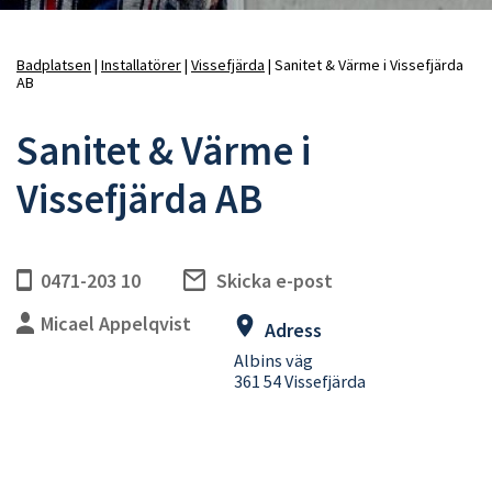
Badplatsen
Installatörer
Vissefjärda
Sanitet & Värme i Vissefjärda
AB
Länkstig
Sanitet & Värme i
Vissefjärda AB
0471-203 10
Skicka e-post
Micael Appelqvist
Adress
Albins väg
361 54 Vissefjärda