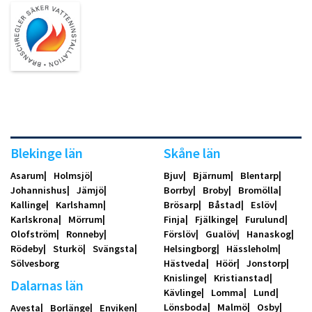
Blekinge län
Skåne län
Asarum
Holmsjö
Bjuv
Bjärnum
Blentarp
Johannishus
Jämjö
Borrby
Broby
Bromölla
Kallinge
Karlshamn
Brösarp
Båstad
Eslöv
Karlskrona
Mörrum
Finja
Fjälkinge
Furulund
Olofström
Ronneby
Förslöv
Gualöv
Hanaskog
Rödeby
Sturkö
Svängsta
Helsingborg
Hässleholm
Sölvesborg
Hästveda
Höör
Jonstorp
Knislinge
Kristianstad
Dalarnas län
Kävlinge
Lomma
Lund
Lönsboda
Malmö
Osby
Avesta
Borlänge
Enviken