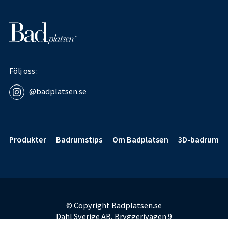
Följ oss
@badplatsen.se
Sidfot
Produkter
Badrumstips
Om Badplatsen
3D-badrum
© Copyright Badplatsen.se
Dahl Sverige AB, Bryggerivägen 9
168 67 Bromma