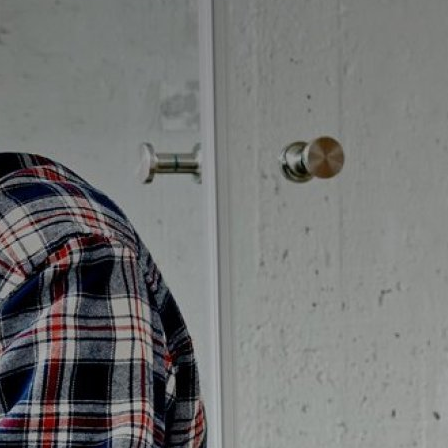
Badrumstips
Om Badplatsen
3D-badrum
Våra varumärken