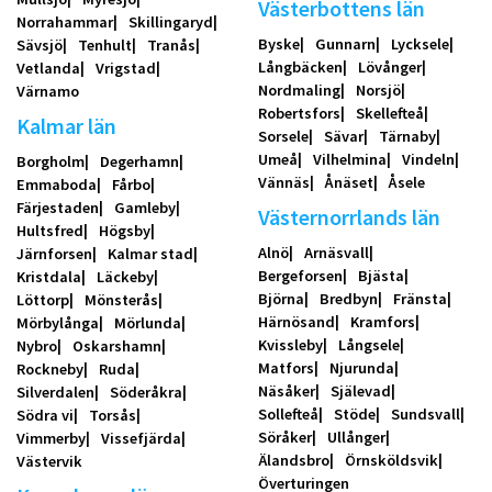
Västerbottens län
Norrahammar
Skillingaryd
Byske
Gunnarn
Lycksele
Sävsjö
Tenhult
Tranås
Långbäcken
Lövånger
Vetlanda
Vrigstad
Nordmaling
Norsjö
Värnamo
Robertsfors
Skellefteå
Kalmar län
Sorsele
Sävar
Tärnaby
Umeå
Vilhelmina
Vindeln
Borgholm
Degerhamn
Vännäs
Ånäset
Åsele
Emmaboda
Fårbo
Färjestaden
Gamleby
Västernorrlands län
Hultsfred
Högsby
Alnö
Arnäsvall
Järnforsen
Kalmar stad
Bergeforsen
Bjästa
Kristdala
Läckeby
Björna
Bredbyn
Fränsta
Löttorp
Mönsterås
Härnösand
Kramfors
Mörbylånga
Mörlunda
Kvissleby
Långsele
Nybro
Oskarshamn
Matfors
Njurunda
Rockneby
Ruda
Näsåker
Själevad
Silverdalen
Söderåkra
Sollefteå
Stöde
Sundsvall
Södra vi
Torsås
Söråker
Ullånger
Vimmerby
Vissefjärda
Älandsbro
Örnsköldsvik
Västervik
Överturingen