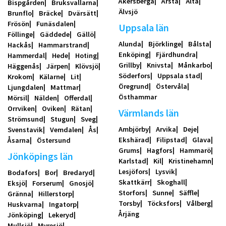
Åkersberga
Årsta
Älta
Bispgården
Bruksvallarna
Älvsjö
Brunflo
Bräcke
Dvärsätt
Frösön
Funäsdalen
Uppsala län
Föllinge
Gäddede
Gällö
Alunda
Björklinge
Bålsta
Hackås
Hammarstrand
Enköping
Fjärdhundra
Hammerdal
Hede
Hoting
Grillby
Knivsta
Månkarbo
Häggenås
Järpen
Klövsjö
Söderfors
Uppsala stad
Krokom
Kälarne
Lit
Öregrund
Östervåla
Ljungdalen
Mattmar
Östhammar
Mörsil
Nälden
Offerdal
Orrviken
Oviken
Rätan
Värmlands län
Strömsund
Stugun
Sveg
Ambjörby
Arvika
Deje
Svenstavik
Vemdalen
Ås
Ekshärad
Filipstad
Glava
Åsarna
Östersund
Grums
Hagfors
Hammarö
Jönköpings län
Karlstad
Kil
Kristinehamn
Lesjöfors
Lysvik
Bodafors
Bor
Bredaryd
Skattkärr
Skoghall
Eksjö
Forserum
Gnosjö
Storfors
Sunne
Säffle
Gränna
Hillerstorp
Torsby
Töcksfors
Vålberg
Huskvarna
Ingatorp
Årjäng
Jönköping
Lekeryd
Mullsjö
Myresjö