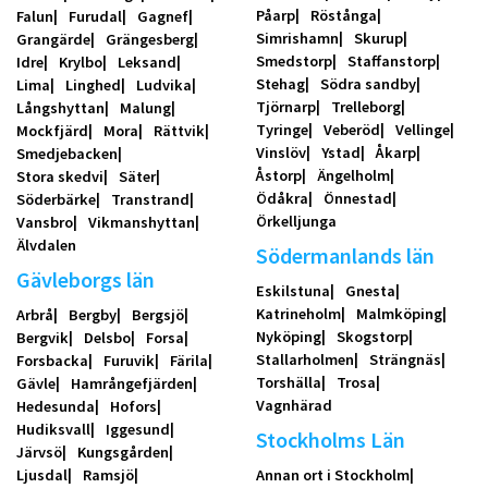
Påarp
Röstånga
Falun
Furudal
Gagnef
Simrishamn
Skurup
Grangärde
Grängesberg
Smedstorp
Staffanstorp
Idre
Krylbo
Leksand
Stehag
Södra sandby
Lima
Linghed
Ludvika
Tjörnarp
Trelleborg
Långshyttan
Malung
Tyringe
Veberöd
Vellinge
Mockfjärd
Mora
Rättvik
Vinslöv
Ystad
Åkarp
Smedjebacken
Åstorp
Ängelholm
Stora skedvi
Säter
Ödåkra
Önnestad
Söderbärke
Transtrand
Örkelljunga
Vansbro
Vikmanshyttan
Älvdalen
Södermanlands län
Gävleborgs län
Eskilstuna
Gnesta
Katrineholm
Malmköping
Arbrå
Bergby
Bergsjö
Nyköping
Skogstorp
Bergvik
Delsbo
Forsa
Stallarholmen
Strängnäs
Forsbacka
Furuvik
Färila
Torshälla
Trosa
Gävle
Hamrångefjärden
Vagnhärad
Hedesunda
Hofors
Hudiksvall
Iggesund
Stockholms Län
Järvsö
Kungsgården
Ljusdal
Ramsjö
Annan ort i Stockholm