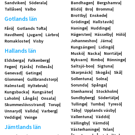
Sandviken
Söderala
Bandhagen
Bergshamra
Tallåsen
Valbo
Blidö
Bro
Bromma
Brottby
Enskede
Gotlands län
Grödinge
Hallstavik
Haninge
Huddinge
Fårö
Gotlands Tofta
Hägersten
Hässelby
Hölö
Havdhem
Ljugarn
Lärbro
Johanneshov
Järna
Romakloster
Visby
Kungsängen
Lidingö
Hallands län
Muskö
Nacka
Norrtälje
Nykvarn
Rimbo
Rönninge
Eldsberga
Falkenberg
Saltsjö-boo
Sigtuna
Fegen
Fjärås
Frillesås
Skarpnäck
Skogås
Skå
Genevad
Getinge
Sollentuna
Solna
Glommen
Gullbrandstorp
Sorunda
Spånga
Halmstad
Hyltebruk
Stenhamra
Stockholm
Kungsbacka
Kungsäter
Sundbyberg
Södertälje
Laholm
Långås
Onsala
Tullinge
Tumba
Tyresö
Skummeslövsstrand
Torup
Täby
Upplands väsby
Unnaryd
Vallda
Varberg
Vallentuna
Väddö
Veddige
Veinge
Vällingby
Värmdö
Jämtlands län
Västerhaninge
Yxlan