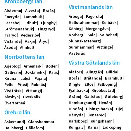
Kronobergs län
Västmanlands län
Alstermo
Alvesta
Braås
Arboga
Fagersta
Eneryda
Lammhult
Hallstahammar
Kolbäck
Lessebo
Lidhult
Ljungby
Köping
Morgongåva
Strömsnäsbruk
Tingsryd
Norberg
Sala
Salbohed
Traryd
Vederslöv
Skinnskatteberg
Vislanda
Växjö
Åryd
Surahammar
Vittinge
Åseda
Älmhult
Västerås
Norrbottens län
Västra Götalands län
Arjeplog
Arnemark
Boden
Alafors
Alingsås
Billdal
Gällivare
Jokkmokk
Kalix
Borås
Brålanda
Brämhult
Kiruna
Luleå
Pajala
Dingle
Ellös
Falköping
Pello
Piteå
Roknäs
Fjällbacka
Grebbestad
Vistträsk
Vittangi
Gråbo
Gällstad
Göteborg
Älvsbyn
Överkalix
Hamburgsund
Henån
Övertorneå
Hindås
Hisings backa
Hjo
Örebro län
Härryda
Jonsered
Karlsborg
Kungshamn
Askersund
Glanshammar
Kungälv
Kärna
Lidköping
Hallsberg
Hällefors