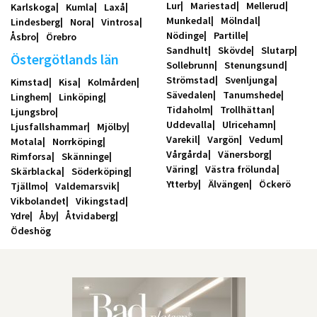
Lur
Mariestad
Mellerud
Karlskoga
Kumla
Laxå
Munkedal
Mölndal
Lindesberg
Nora
Vintrosa
Nödinge
Partille
Åsbro
Örebro
Sandhult
Skövde
Slutarp
Östergötlands län
Sollebrunn
Stenungsund
Strömstad
Svenljunga
Kimstad
Kisa
Kolmården
Sävedalen
Tanumshede
Linghem
Linköping
Tidaholm
Trollhättan
Ljungsbro
Uddevalla
Ulricehamn
Ljusfallshammar
Mjölby
Varekil
Vargön
Vedum
Motala
Norrköping
Vårgårda
Vänersborg
Rimforsa
Skänninge
Väring
Västra frölunda
Skärblacka
Söderköping
Ytterby
Älvängen
Öckerö
Tjällmo
Valdemarsvik
Vikbolandet
Vikingstad
Ydre
Åby
Åtvidaberg
Ödeshög