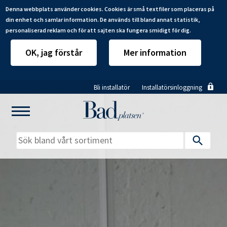
Denna webbplats använder cookies. Cookies är små textfiler som placeras på
din enhet och samlar information. De används till bland annat statistik,
personaliserad reklam och för att sajten ska fungera smidigt för dig.
OK, jag förstår
Mer information
Hoppa
Bli installatör
Installatörsinloggning
till
huvudinnehåll
Mitt badrum
Installatörer
Produkter
Se alla